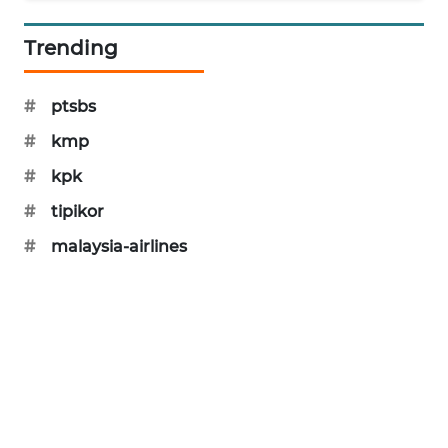
SIBARAGAS
Trending
NEWS
METRO
#
ptsbs
SIANTAR
#
kmp
NEWS
#
kpk
METRO
#
tipikor
MEDAN
NEWS
#
malaysia-airlines
METRO
JAKARTA
NEWS
KRT
NEWS