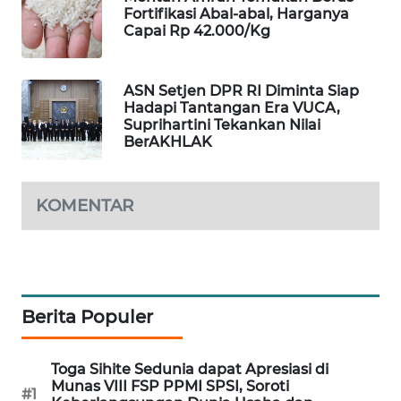
Fortifikasi Abal-abal, Harganya
MAWAKA
Capai Rp 42.000/Kg
ID
ASN Setjen DPR RI Diminta Siap
MARTABAT
Hadapi Tantangan Era VUCA,
NET
Suprihartini Tekankan Nilai
BerAKHLAK
PLN
WATCH
KOMENTAR
MKLI
LPKKI
Berita Populer
LKKI
Toga Sihite Sedunia dapat Apresiasi di
KOPEKLIN
Munas VIII FSP PPMI SPSI, Soroti
#1