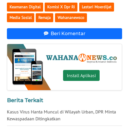
Keamanan Digital
Komisi X Dpr Ri
Lestari Moerdijat
WN
BABEL
Media Sosial
Remaja
Wahananewsco
WN
Beri Komentar
SUMBAR
WN
SUMSEL
WN
Install Aplikasi
BENGKULU
WN
LAMPUNG
Berita Terkait
Kasus Virus Hanta Muncul di Wilayah Urban, DPR Minta
WN
Kewaspadaan Ditingkatkan
JATENG