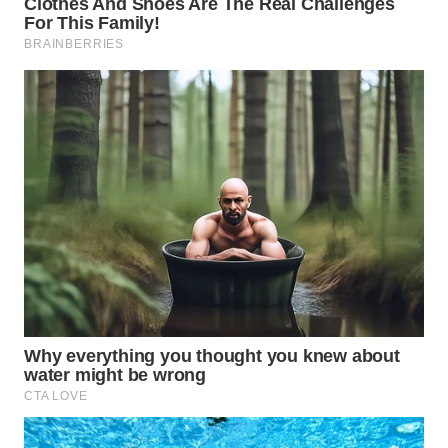
Wahana
Media
Group
WAHANA
NEWS
WAHANA
TANI
WAHANA
ADVOKAT
WAHANA
INFRASTRUKTUR
WAHANA
KONSUMEN