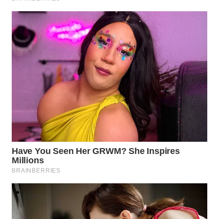
WN
TAPANULI
SELATAN
WN
TANJUNG
LESUNG
WN
KARO
WN
SIMALUNGUN
WN
LABUHANBATU
WN