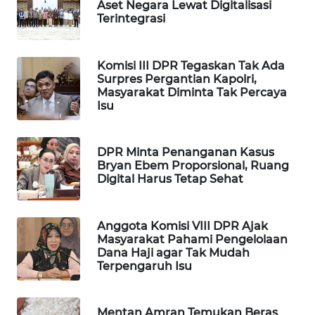
Aset Negara Lewat Digitalisasi
WAHANA
Terintegrasi
DESA
WISATA
Komisi III DPR Tegaskan Tak Ada
Surpres Pergantian Kapolri,
LAPAK
Masyarakat Diminta Tak Percaya
WAHANA
Isu
Wahana
Network
DPR Minta Penanganan Kasus
Bryan Ebem Proporsional, Ruang
Digital Harus Tetap Sehat
KONSUMEN
LISTRIK
Anggota Komisi VIII DPR Ajak
MASYARAKAT
Masyarakat Pahami Pengelolaan
KELISTRIKAN
Dana Haji agar Tak Mudah
Terpengaruh Isu
WALINKI
ID
Mentan Amran Temukan Beras