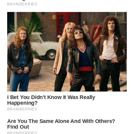
WN
MALUKU
WN
MALUT
WN
DAIRI
WN
DANAU
TOBA
WN
NIAS
WN
LANGKAT