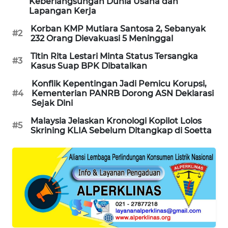
Keberlangsungan Dunia Usaha dan
PORTAL
Lapangan Kerja
KONSUMEN
Korban KMP Mutiara Santosa 2, Sebanyak
#2
232 Orang Dievakuasi 5 Meninggal
FORWAMKI
Titin Rita Lestari Minta Status Tersangka
#3
Kasus Suap BPK Dibatalkan
ALPERKLINAS
Konflik Kepentingan Jadi Pemicu Korupsi,
#4
Kementerian PANRB Dorong ASN Deklarasi
FORJASIDA
Sejak Dini
Malaysia Jelaskan Kronologi Kopilot Lolos
#5
TAMBANG
Skrining KLIA Sebelum Ditangkap di Soetta
NEWS
SITUNGIR
NEWS
SIDIKALANG
NEWS