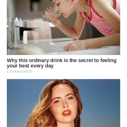
TAPANULI
TENGAH
WN DELI
SERDANG
WN
TEBING
TINGGI
WN
PAKPAK
WN
KARAWANG
WN
BEKASI