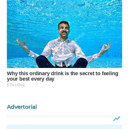
WAHANA
LISTRIK
WAHANA
TRAVEL
WAHANA
TV
WAHANANEWS
ID
WAHANANEWS
CO ID
Advertorial
WAHANANEWS
NET