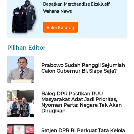
Dapatkan Merchandise Eksklusif
WAHANA
Wahana News
SPORT
Buka Katalog
WAHANA
UMKM
Pilihan Editor
WAHANA
SELEB
Prabowo Sudah Panggil Sejumlah
Calon Gubernur BI, Siapa Saja?
WAHANA
PERSONA
Baleg DPR Pastikan RUU
WAHANA
Masyarakat Adat Jadi Prioritas,
OTOMOTIF
Nyoman Parta: Negara Tak Akan
Dirugikan
WAHANA
HEALTH
Setjen DPR RI Perkuat Tata Kelola