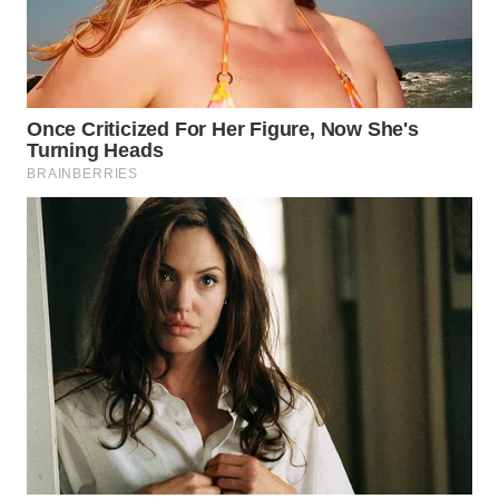
WN
BOGOR
WN
DEPOK
WN
TAPANULI
UTARA
WN
SAMOSIR
WN
PADANG
LAWAS