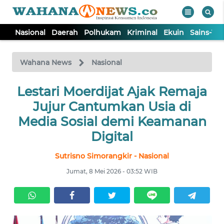
Nasional
Daerah
Polhukam
Kriminal
Ekuin
Sains-Te
WAHANA
Tutup
TV
Wahana News
Nasional
NASIONAL
Lestari Moerdijat Ajak Remaja
Jujur Cantumkan Usia di
DAERAH
Media Sosial demi Keamanan
Digital
POLHUKAM
Sutrisno Simorangkir - Nasional
Jumat, 8 Mei 2026 - 03:52 WIB
KRIMINAL
EKUIN