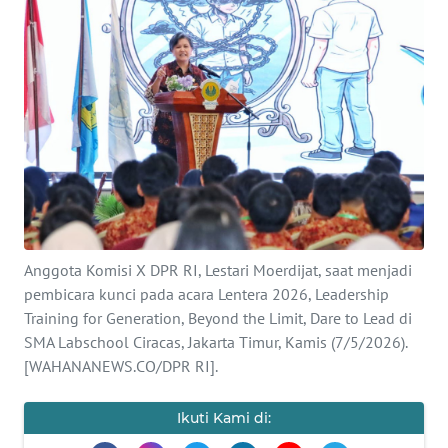
SAINS-TEKNO
KESEHATAN
INTERNASIONAL
SERBA-SERBI
PENDIDIKAN
Anggota Komisi X DPR RI, Lestari Moerdijat, saat menjadi
OLAHRAGA
pembicara kunci pada acara Lentera 2026, Leadership
Training for Generation, Beyond the Limit, Dare to Lead di
SMA Labschool Ciracas, Jakarta Timur, Kamis (7/5/2026).
OPINI
[WAHANANEWS.CO/DPR RI].
EDITORIAL
Ikuti Kami di: