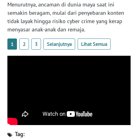
Menurutnya, ancaman di dunia maya saat ini
WN
semakin beragam, mulai dari penyebaran konten
SERAMBI
tidak layak hingga risiko cyber crime yang kerap
menyasar anak-anak dan remaja.
WN
JAMBI
1
2
3
Selanjutnya
Lihat Semua
WN
SULTRA
WN
NTB
WN
SULTENG
WN
SULBAR
Tag: