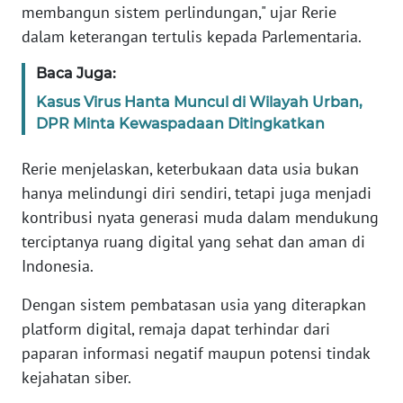
membangun sistem perlindungan," ujar Rerie
WN
BANTEN
dalam keterangan tertulis kepada Parlementaria.
Baca Juga:
WN
NTT
Kasus Virus Hanta Muncul di Wilayah Urban,
DPR Minta Kewaspadaan Ditingkatkan
WN
KEPRI
Rerie menjelaskan, keterbukaan data usia bukan
hanya melindungi diri sendiri, tetapi juga menjadi
WN
kontribusi nyata generasi muda dalam mendukung
PAPUA
terciptanya ruang digital yang sehat dan aman di
Indonesia.
WN
PAPUA
Dengan sistem pembatasan usia yang diterapkan
BARAT
platform digital, remaja dapat terhindar dari
paparan informasi negatif maupun potensi tindak
WN
kejahatan siber.
RIAU