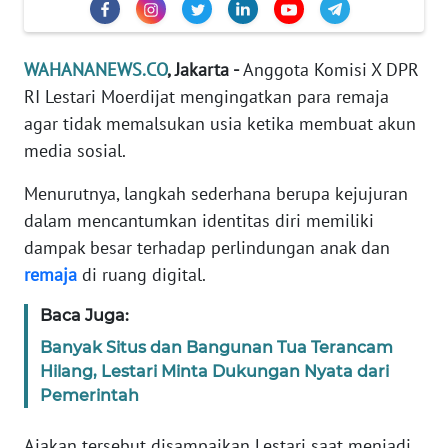
Informasi
INDEKS
WAHANANEWS.CO
, Jakarta -
Anggota Komisi X DPR
BERITA
RI Lestari Moerdijat mengingatkan para remaja
agar tidak memalsukan usia ketika membuat akun
KONTAK
KAMI
media sosial.
Menurutnya, langkah sederhana berupa kejujuran
INFO
dalam mencantumkan identitas diri memiliki
IKLAN
dampak besar terhadap perlindungan anak dan
remaja
di ruang digital.
TENTANG
KAMI
Baca Juga:
PEDOMAN
Banyak Situs dan Bangunan Tua Terancam
MEDIA
Hilang, Lestari Minta Dukungan Nyata dari
SIBER
Pemerintah
REDAKSI
Ajakan tersebut disampaikan Lestari saat menjadi