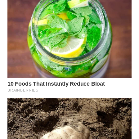
WN
INDRAMAYU
WN
KUNINGAN
WN
MAJALENGKA
WN
SUBANG
WN
SUKABUMI
WN
PURWAKARTA