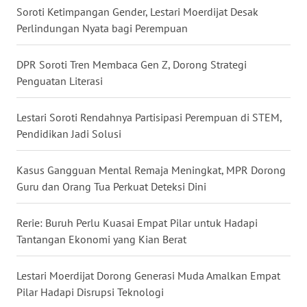
Soroti Ketimpangan Gender, Lestari Moerdijat Desak
WN
Perlindungan Nyata bagi Perempuan
NUSANTARA
DPR Soroti Tren Membaca Gen Z, Dorong Strategi
WN
Penguatan Literasi
JOGJA
Lestari Soroti Rendahnya Partisipasi Perempuan di STEM,
WN
JATIM
Pendidikan Jadi Solusi
WN
Kasus Gangguan Mental Remaja Meningkat, MPR Dorong
BALI
Guru dan Orang Tua Perkuat Deteksi Dini
WN
Rerie: Buruh Perlu Kuasai Empat Pilar untuk Hadapi
KALBAR
Tantangan Ekonomi yang Kian Berat
WN
Lestari Moerdijat Dorong Generasi Muda Amalkan Empat
KALTENG
Pilar Hadapi Disrupsi Teknologi