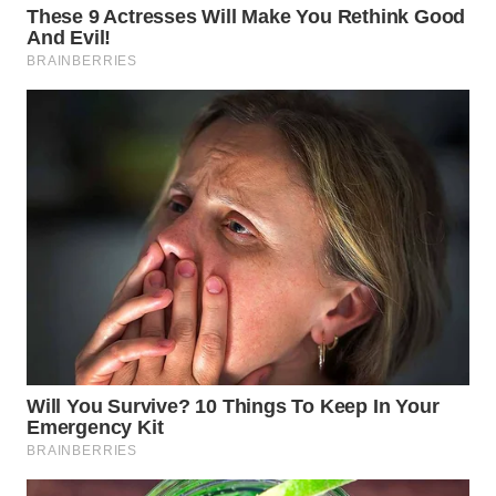
WN
SUMEDANG
WN
CIANJUR
WN
KEPULAUAN
SERIBU
WN
TANGERANG
WN
BINJAI
WN
CIREBON