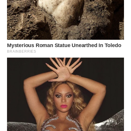
WN
PRIANGAN
TIMUR
WN
SEMARANG
WN
SOLO
WN
BOROBUDUR
WN
MADURA
WN
SURABAYA