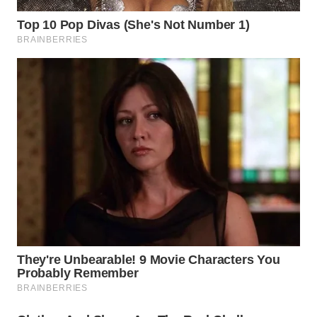
WN
NATUNA
WN
BINTAN
WN
MANDALIKA
WN
LIKUPANG
WN
LABUANBAJO
WN
BORNEO