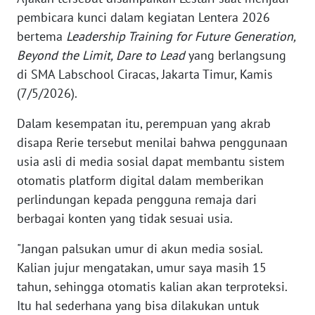
pembicara kunci dalam kegiatan Lentera 2026
KARIR
bertema
Leadership Training for Future Generation,
Beyond the Limit, Dare to Lead
yang berlangsung
DISCLAIMER
di SMA Labschool Ciracas, Jakarta Timur, Kamis
(7/5/2026).
Wahana
News
Dalam kesempatan itu, perempuan yang akrab
Regional
disapa Rerie tersebut menilai bahwa penggunaan
usia asli di media sosial dapat membantu sistem
WN
otomatis platform digital dalam memberikan
SUMUT
perlindungan kepada pengguna remaja dari
berbagai konten yang tidak sesuai usia.
WN
JAKARTA
"Jangan palsukan umur di akun media sosial.
Kalian jujur mengatakan, umur saya masih 15
WN
tahun, sehingga otomatis kalian akan terproteksi.
JABAR
Itu hal sederhana yang bisa dilakukan untuk