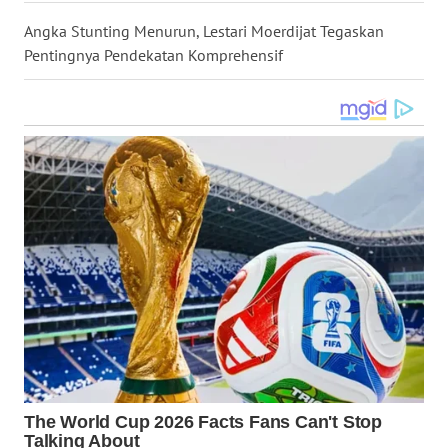
WN
Angka Stunting Menurun, Lestari Moerdijat Tegaskan
KALTARA
Pentingnya Pendekatan Komprehensif
WN
KALSEL
WN
KALTIM
WN
SULSEL
WN
GORONTALO
WN
SULUT