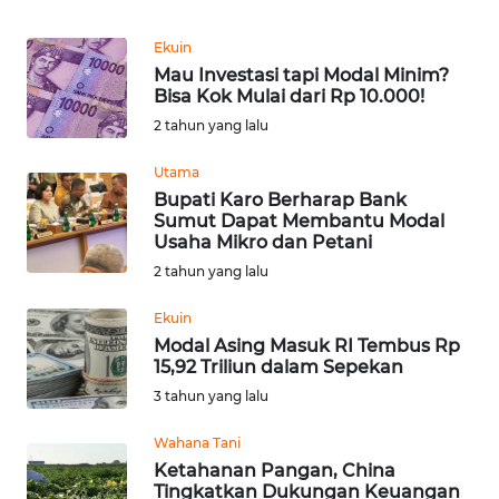
Informasi
Ekuin
INDEKS
Mau Investasi tapi Modal Minim?
BERITA
Bisa Kok Mulai dari Rp 10.000!
2 tahun yang lalu
KONTAK
KAMI
Utama
Bupati Karo Berharap Bank
Sumut Dapat Membantu Modal
INFO
Usaha Mikro dan Petani
IKLAN
2 tahun yang lalu
TENTANG
Ekuin
KAMI
Modal Asing Masuk RI Tembus Rp
15,92 Triliun dalam Sepekan
PEDOMAN
3 tahun yang lalu
MEDIA
SIBER
Wahana Tani
Ketahanan Pangan, China
Tingkatkan Dukungan Keuangan
REDAKSI