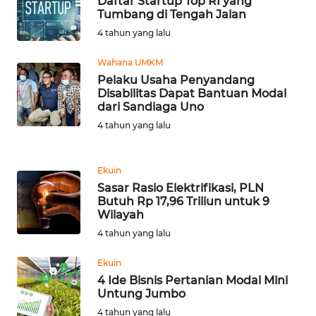
Daftar Startup Top RI yang
Tumbang di Tengah Jalan
WN
4 tahun yang lalu
SERAMBI
Wahana UMKM
WN
Pelaku Usaha Penyandang
JAMBI
Disabilitas Dapat Bantuan Modal
dari Sandiaga Uno
4 tahun yang lalu
WN
SULTRA
Ekuin
WN
Sasar Rasio Elektrifikasi, PLN
NTB
Butuh Rp 17,96 Triliun untuk 9
Wilayah
WN
4 tahun yang lalu
SULTENG
Ekuin
4 Ide Bisnis Pertanian Modal Mini
WN
Untung Jumbo
SULBAR
4 tahun yang lalu