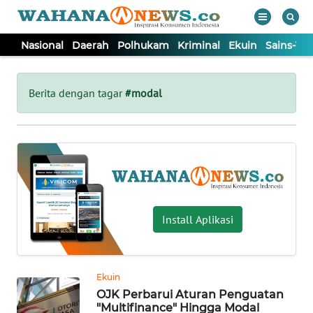
Nasional
Daerah
Polhukam
Kriminal
Ekuin
Sains-Te
WAHANA
Tutup
TV
Berita dengan tagar
#modal
NASIONAL
DAERAH
POLHUKAM
Install Aplikasi
KRIMINAL
Ekuin
EKUIN
OJK Perbarui Aturan Penguatan
"Multifinance" Hingga Modal