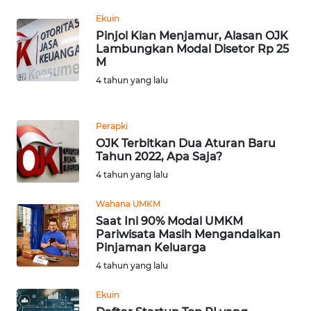
WN
Ekuin
BANTEN
Pinjol Kian Menjamur, Alasan OJK
Lambungkan Modal Disetor Rp 25
M
WN
NTT
4 tahun yang lalu
WN
Perapki
KEPRI
OJK Terbitkan Dua Aturan Baru
Tahun 2022, Apa Saja?
WN
4 tahun yang lalu
PAPUA
Wahana UMKM
WN
Saat Ini 90% Modal UMKM
PAPUA
Pariwisata Masih Mengandalkan
BARAT
Pinjaman Keluarga
4 tahun yang lalu
WN
Ekuin
RIAU