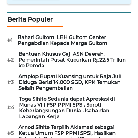
WN
NUSANTARA
Berita Populer
WN
JOGJA
Bahari Gultom: LBH Gultom Center
#1
Pengabdian Kepada Marga Gultom
WN
Bantuan Khusus Gaji ASN Daerah,
#2
Pemerintah Pusat Kucurkan Rp22,5 Triliun
JATIM
ke Pemda
WN
Amplop Bupati Kuansing untuk Raja Juli
#3
Diduga Berisi 14.000 SGD, KPK Temukan
BALI
Selisih Pengembalian
Toga Sihite Sedunia dapat Apresiasi di
WN
Munas VIII FSP PPMI SPSI, Soroti
KALBAR
#4
Keberlangsungan Dunia Usaha dan
Lapangan Kerja
WN
Arnod Sihite Terpilih Aklamasi sebagai
KALTENG
#5
Ketua Umum FSP PPMI SPSI, Hasilkan