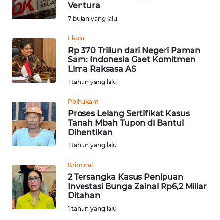
SAINS-TEKNO
Ventura
7 bulan yang lalu
KESEHATAN
Ekuin
Rp 370 Triliun dari Negeri Paman
Sam: Indonesia Gaet Komitmen
INTERNASIONAL
Lima Raksasa AS
1 tahun yang lalu
SERBA-SERBI
Polhukam
Proses Lelang Sertifikat Kasus
PENDIDIKAN
Tanah Mbah Tupon di Bantul
Dihentikan
OLAHRAGA
1 tahun yang lalu
Kriminal
OPINI
2 Tersangka Kasus Penipuan
Investasi Bunga Zainal Rp6,2 Miliar
Ditahan
EDITORIAL
1 tahun yang lalu