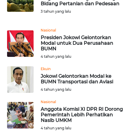
Bidang Pertanian dan Pedesaan
3 tahun yang lalu
KARIR
DISCLAIMER
Nasional
Presiden Jokowi Gelontorkan
Modal untuk Dua Perusahaan
Wahana
BUMN
News
Regional
4 tahun yang lalu
Ekuin
WN
Jokowi Gelontorkan Modal ke
SUMUT
BUMN Transportasi dan Aviasi
4 tahun yang lalu
WN
JAKARTA
Nasional
Anggota Komisi XI DPR RI Dorong
Pemerintah Lebih Perhatikan
WN
Nasib UMKM
JABAR
4 tahun yang lalu