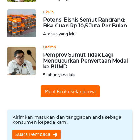
WN
Ekuin
BABEL
Potensi Bisnis Semut Rangrang:
Bisa Cuan Rp 10,5 Juta Per Bulan
WN
4 tahun yang lalu
SUMBAR
Utama
Pemprov Sumut Tidak Lagi
WN
Mengucurkan Penyertaan Modal
SUMSEL
ke BUMD
5 tahun yang lalu
WN
BENGKULU
Muat Berita Selanjutnya
WN
LAMPUNG
Kirimkan masukan dan tanggapan anda sebagai
konsumen kepada kami.
WN
JATENG
Suara Pembaca