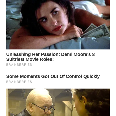
WN
SUMEDANG
WN
CIANJUR
WN
KEPULAUAN
SERIBU
WN
TANGERANG
WN
BINJAI
WN
CIREBON