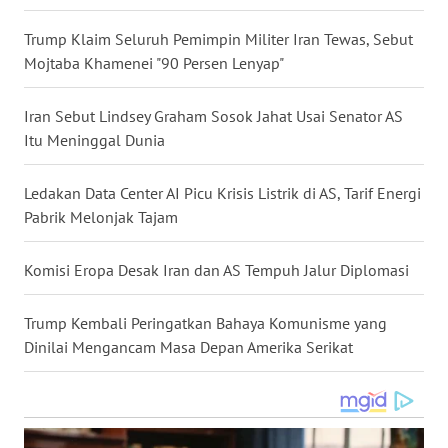
WN
Trump Klaim Seluruh Pemimpin Militer Iran Tewas, Sebut
NUSANTARA
Mojtaba Khamenei "90 Persen Lenyap"
WN
Iran Sebut Lindsey Graham Sosok Jahat Usai Senator AS
JOGJA
Itu Meninggal Dunia
WN
Ledakan Data Center AI Picu Krisis Listrik di AS, Tarif Energi
JATIM
Pabrik Melonjak Tajam
WN
BALI
Komisi Eropa Desak Iran dan AS Tempuh Jalur Diplomasi
WN
Trump Kembali Peringatkan Bahaya Komunisme yang
KALBAR
Dinilai Mengancam Masa Depan Amerika Serikat
WN
KALTENG