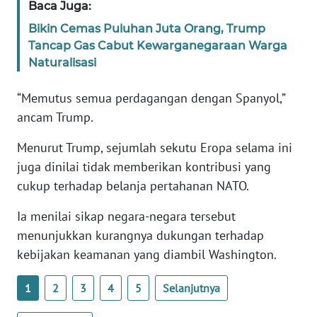
Baca Juga:
WN
BANTEN
Bikin Cemas Puluhan Juta Orang, Trump
Tancap Gas Cabut Kewarganegaraan Warga
Naturalisasi
WN
NTT
“Memutus semua perdagangan dengan Spanyol,”
ancam Trump.
WN
KEPRI
Menurut Trump, sejumlah sekutu Eropa selama ini
juga dinilai tidak memberikan kontribusi yang
WN
PAPUA
cukup terhadap belanja pertahanan NATO.
Ia menilai sikap negara-negara tersebut
WN
menunjukkan kurangnya dukungan terhadap
PAPUA
BARAT
kebijakan keamanan yang diambil Washington.
1
2
3
4
5
Selanjutnya
WN
RIAU