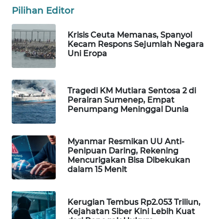
Pilihan Editor
WAHANA
SPORT
Krisis Ceuta Memanas, Spanyol
Kecam Respons Sejumlah Negara
WAHANA
Uni Eropa
UMKM
WAHANA
Tragedi KM Mutiara Sentosa 2 di
SELEB
Perairan Sumenep, Empat
Penumpang Meninggal Dunia
WAHANA
PERSONA
Myanmar Resmikan UU Anti-
Penipuan Daring, Rekening
WAHANA
Mencurigakan Bisa Dibekukan
OTOMOTIF
dalam 15 Menit
WAHANA
Kerugian Tembus Rp2.053 Triliun,
HEALTH
Kejahatan Siber Kini Lebih Kuat