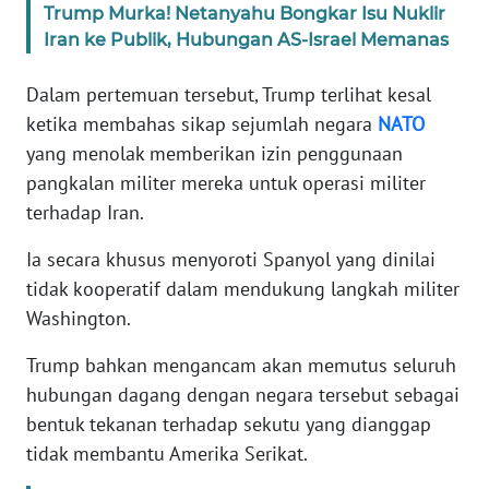
Trump Murka! Netanyahu Bongkar Isu Nuklir
Iran ke Publik, Hubungan AS-Israel Memanas
KARIR
Dalam pertemuan tersebut, Trump terlihat kesal
DISCLAIMER
ketika membahas sikap sejumlah negara
NATO
yang menolak memberikan izin penggunaan
Wahana
pangkalan militer mereka untuk operasi militer
News
Regional
terhadap Iran.
Ia secara khusus menyoroti Spanyol yang dinilai
WN
tidak kooperatif dalam mendukung langkah militer
SUMUT
Washington.
WN
Trump bahkan mengancam akan memutus seluruh
JAKARTA
hubungan dagang dengan negara tersebut sebagai
bentuk tekanan terhadap sekutu yang dianggap
WN
JABAR
tidak membantu Amerika Serikat.