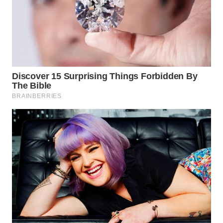
WN
TAPANULI
SELATAN
WN
TANJUNG
LESUNG
WN
KARO
WN
SIMALUNGUN
WN
LABUHANBATU
WN