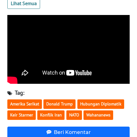
Lihat Semua
WN
SERAMBI
WN
JAMBI
WN
SULTRA
WN
NTB
Tag:
WN
Amerika Serikat
Donald Trump
Hubungan Diplomatik
SULTENG
Keir Starmer
Konflik Iran
NATO
Wahananews
WN
SULBAR
Beri Komentar