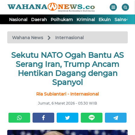
Nasional
Daerah
Polhukam
Kriminal
Ekuin
Sains-Te
WAHANA
Tutup
TV
Wahana News
Internasional
NASIONAL
Sekutu NATO Ogah Bantu AS
Serang Iran, Trump Ancam
DAERAH
Hentikan Dagang dengan
Spanyol
POLHUKAM
Ria Subiantari - Internasional
Jumat, 6 Maret 2026 - 05:30 WIB
KRIMINAL
EKUIN