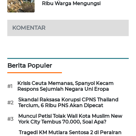
Ribu Warga Mengungsi
MAWAKA
ID
KOMENTAR
MARTABAT
NET
PLN
WATCH
Berita Populer
MKLI
Krisis Ceuta Memanas, Spanyol Kecam
#1
Respons Sejumlah Negara Uni Eropa
LPKKI
Skandal Raksasa Korupsi CPNS Thailand
#2
Tercium, 6 Ribu PNS Akan Dipecat
LKKI
Muncul Petisi Tolak Wali Kota Muslim New
#3
York City Tembus 70.000, Soal Apa?
KOPEKLIN
Tragedi KM Mutiara Sentosa 2 di Perairan