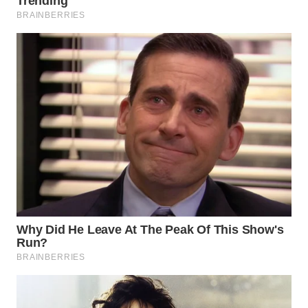
WN
NATUNA
WN
BINTAN
WN
MANDALIKA
WN
LIKUPANG
WN
LABUANBAJO
WN
BORNEO