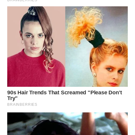
WN
BOGOR
WN
DEPOK
WN
TAPANULI
UTARA
WN
SAMOSIR
WN
PADANG
LAWAS