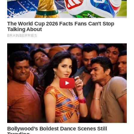
WN
PRIANGAN
TIMUR
WN
SEMARANG
WN
SOLO
WN
BOROBUDUR
WN
MADURA
WN
SURABAYA