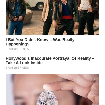
WN
MALUKU
WN
MALUT
WN
DAIRI
WN
DANAU
TOBA
WN
NIAS
WN
LANGKAT