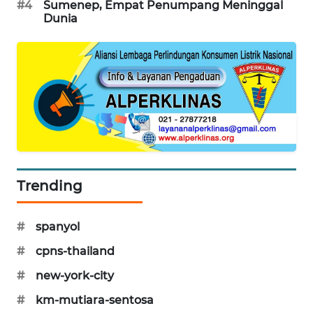
#4
Sumenep, Empat Penumpang Meninggal
PORTAL
Dunia
KONSUMEN
FORWAMKI
ALPERKLINAS
FORJASIDA
TAMBANG
Trending
NEWS
#
spanyol
SITUNGIR
NEWS
#
cpns-thailand
#
new-york-city
SIDIKALANG
NEWS
#
km-mutiara-sentosa