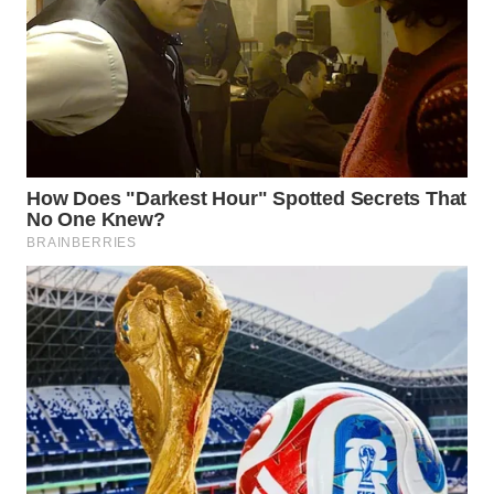
WN
INDRAMAYU
WN
KUNINGAN
WN
MAJALENGKA
WN
SUBANG
WN
SUKABUMI
WN
PURWAKARTA