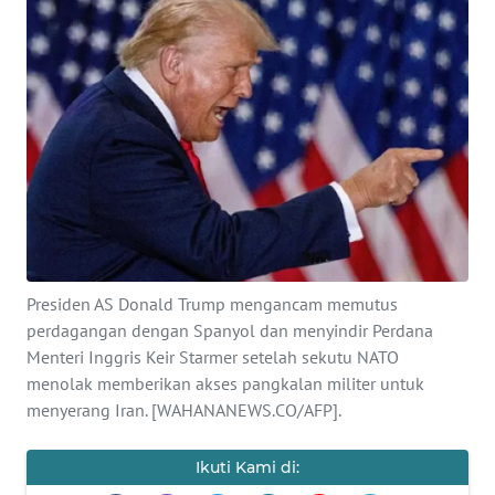
SAINS-TEKNO
KESEHATAN
INTERNASIONAL
SERBA-SERBI
PENDIDIKAN
Presiden AS Donald Trump mengancam memutus
OLAHRAGA
perdagangan dengan Spanyol dan menyindir Perdana
Menteri Inggris Keir Starmer setelah sekutu NATO
OPINI
menolak memberikan akses pangkalan militer untuk
menyerang Iran. [WAHANANEWS.CO/AFP].
EDITORIAL
Ikuti Kami di: