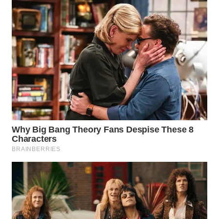
WN
KALTARA
WN
KALSEL
WN
KALTIM
WN
SULSEL
WN
GORONTALO
WN
SULUT