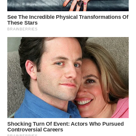
TAPANULI
TENGAH
WN DELI
SERDANG
WN
TEBING
TINGGI
WN
PAKPAK
WN
KARAWANG
WN
BEKASI