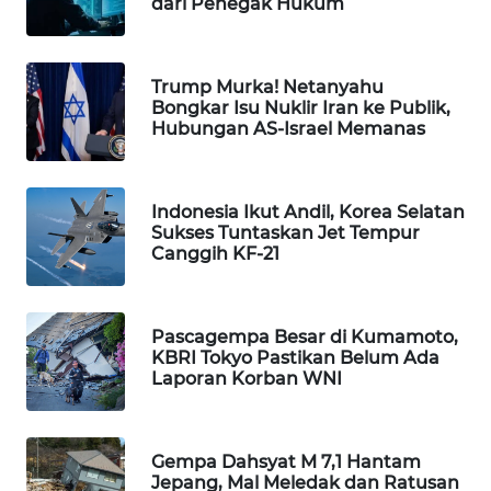
dari Penegak Hukum
WAHANA
DESA
WISATA
Trump Murka! Netanyahu
Bongkar Isu Nuklir Iran ke Publik,
LAPAK
Hubungan AS-Israel Memanas
WAHANA
Wahana
Indonesia Ikut Andil, Korea Selatan
Network
Sukses Tuntaskan Jet Tempur
Canggih KF-21
KONSUMEN
LISTRIK
Pascagempa Besar di Kumamoto,
KBRI Tokyo Pastikan Belum Ada
MASYARAKAT
Laporan Korban WNI
KELISTRIKAN
WALINKI
Gempa Dahsyat M 7,1 Hantam
ID
Jepang, Mal Meledak dan Ratusan