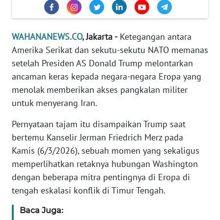
Informasi
INDEKS
WAHANANEWS.CO
, Jakarta -
Ketegangan antara
BERITA
Amerika Serikat dan sekutu-sekutu NATO memanas
KONTAK
setelah Presiden AS Donald Trump melontarkan
KAMI
ancaman keras kepada negara-negara Eropa yang
menolak memberikan akses pangkalan militer
INFO
untuk menyerang Iran.
IKLAN
Pernyataan tajam itu disampaikan Trump saat
TENTANG
bertemu Kanselir Jerman Friedrich Merz pada
KAMI
Kamis (6/3/2026), sebuah momen yang sekaligus
memperlihatkan retaknya hubungan Washington
PEDOMAN
dengan beberapa mitra pentingnya di Eropa di
MEDIA
tengah eskalasi konflik di Timur Tengah.
SIBER
Baca Juga:
REDAKSI