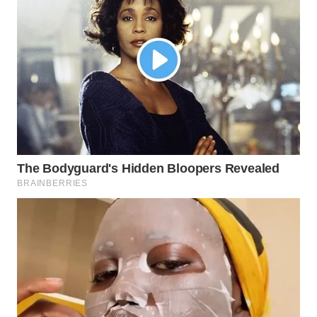
Wahana
Media
Group
WAHANA
NEWS
WAHANA
TANI
WAHANA
ADVOKAT
WAHANA
INFRASTRUKTUR
WAHANA
KONSUMEN