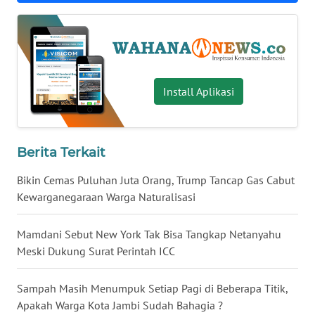
WN
BABEL
WN
SUMBAR
Install Aplikasi
WN
SUMSEL
Berita Terkait
WN
Bikin Cemas Puluhan Juta Orang, Trump Tancap Gas Cabut
BENGKULU
Kewarganegaraan Warga Naturalisasi
WN
Mamdani Sebut New York Tak Bisa Tangkap Netanyahu
LAMPUNG
Meski Dukung Surat Perintah ICC
WN
Sampah Masih Menumpuk Setiap Pagi di Beberapa Titik,
JATENG
Apakah Warga Kota Jambi Sudah Bahagia ?