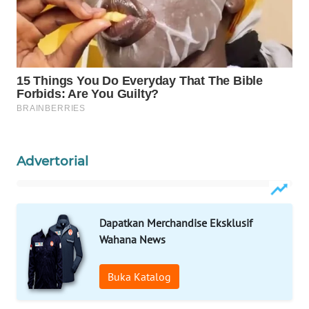
WAHANA
LISTRIK
WAHANA
TRAVEL
WAHANA
TV
Advertorial
WAHANANEWS
ID
Dapatkan Merchandise Eksklusif
WAHANANEWS
CO ID
Wahana News
WAHANANEWS
Buka Katalog
NET