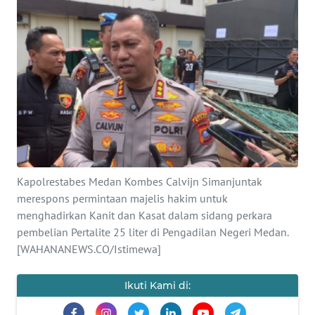
SAINS-TEKNO
KESEHATAN
INTERNASIONAL
SERBA-SERBI
PENDIDIKAN
Kapolrestabes Medan Kombes Calvijn Simanjuntak
merespons permintaan majelis hakim untuk
OLAHRAGA
menghadirkan Kanit dan Kasat dalam sidang perkara
pembelian Pertalite 25 liter di Pengadilan Negeri Medan.
OPINI
[WAHANANEWS.CO/Istimewa]
EDITORIAL
Ikuti Kami di: