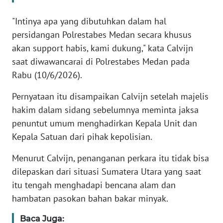
"Intinya apa yang dibutuhkan dalam hal
KARIR
persidangan Polrestabes Medan secara khusus
akan support habis, kami dukung," kata Calvijn
DISCLAIMER
saat diwawancarai di Polrestabes Medan pada
Rabu (10/6/2026).
Wahana
News
Regional
Pernyataan itu disampaikan Calvijn setelah majelis
hakim dalam sidang sebelumnya meminta jaksa
WN
penuntut umum menghadirkan Kepala Unit dan
SUMUT
Kepala Satuan dari pihak kepolisian.
Menurut Calvijn, penanganan perkara itu tidak bisa
WN
JAKARTA
dilepaskan dari situasi Sumatera Utara yang saat
itu tengah menghadapi bencana alam dan
WN
hambatan pasokan bahan bakar minyak.
JABAR
Baca Juga: