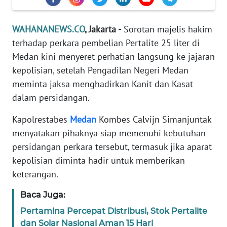
Informasi
INDEKS
WAHANANEWS.CO
, Jakarta -
Sorotan majelis hakim
BERITA
terhadap perkara pembelian Pertalite 25 liter di
Medan kini menyeret perhatian langsung ke jajaran
KONTAK
kepolisian, setelah Pengadilan Negeri Medan
KAMI
meminta jaksa menghadirkan Kanit dan Kasat
dalam persidangan.
INFO
IKLAN
Kapolrestabes
Medan
Kombes Calvijn Simanjuntak
menyatakan pihaknya siap memenuhi kebutuhan
TENTANG
persidangan perkara tersebut, termasuk jika aparat
KAMI
kepolisian diminta hadir untuk memberikan
keterangan.
PEDOMAN
MEDIA
Baca Juga:
SIBER
Pertamina Percepat Distribusi, Stok Pertalite
dan Solar Nasional Aman 15 Hari
REDAKSI