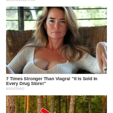
WN
SUMEDANG
WN
CIANJUR
WN
KEPULAUAN
SERIBU
WN
TANGERANG
WN
BINJAI
WN
CIREBON