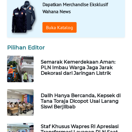
Dapatkan Merchandise Eksklusif
WAHANA
Wahana News
SPORT
Buka Katalog
WAHANA
UMKM
Pilihan Editor
WAHANA
SELEB
Semarak Kemerdekaan Aman:
PLN Imbau Warga Jaga Jarak
WAHANA
Dekorasi dari Jaringan Listrik
PERSONA
WAHANA
Dalih Hanya Bercanda, Kepsek di
OTOMOTIF
Tana Toraja Dicopot Usai Larang
Siswi Berjilbab
WAHANA
HEALTH
Staf Khusus Wapres RI Apresiasi