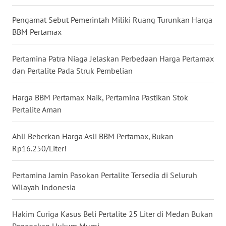
WN
Pengamat Sebut Pemerintah Miliki Ruang Turunkan Harga
NUSANTARA
BBM Pertamax
WN
Pertamina Patra Niaga Jelaskan Perbedaan Harga Pertamax
JOGJA
dan Pertalite Pada Struk Pembelian
WN
Harga BBM Pertamax Naik, Pertamina Pastikan Stok
JATIM
Pertalite Aman
WN
BALI
Ahli Beberkan Harga Asli BBM Pertamax, Bukan
Rp16.250/Liter!
WN
KALBAR
Pertamina Jamin Pasokan Pertalite Tersedia di Seluruh
Wilayah Indonesia
WN
KALTENG
Hakim Curiga Kasus Beli Pertalite 25 Liter di Medan Bukan