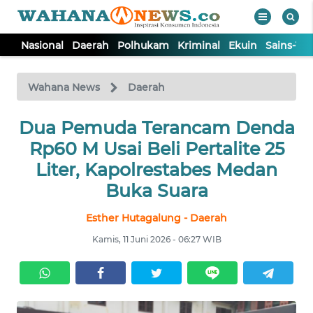
Nasional
Daerah
Polhukam
Kriminal
Ekuin
Sains-Te
WAHANA
Tutup
TV
Wahana News
Daerah
Dua Pemuda Terancam Denda
NASIONAL
Rp60 M Usai Beli Pertalite 25
DAERAH
Liter, Kapolrestabes Medan
Buka Suara
POLHUKAM
Esther Hutagalung - Daerah
Kamis, 11 Juni 2026 - 06:27 WIB
KRIMINAL
EKUIN