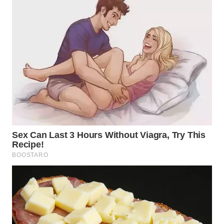
WN
MALUKU
WN
MALUT
WN
DAIRI
WN
DANAU
TOBA
WN
NIAS
WN
LANGKAT