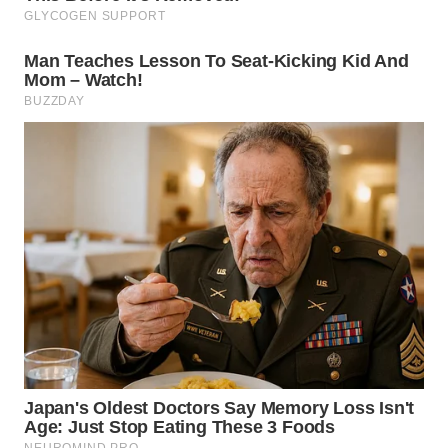
WN
BOGOR
WN
DEPOK
WN
TAPANULI
UTARA
WN
SAMOSIR
WN
PADANG
LAWAS