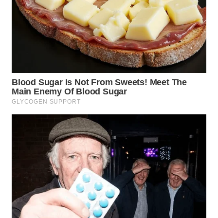
WN
TAPANULI
SELATAN
WN
TANJUNG
LESUNG
WN
KARO
WN
SIMALUNGUN
WN
LABUHANBATU
WN