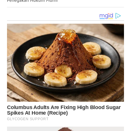
Penegakan Hukum Murni
WN
KALTARA
WN
KALSEL
WN
KALTIM
WN
SULSEL
WN
GORONTALO
WN
SULUT