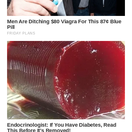
TAPANULI
TENGAH
WN DELI
SERDANG
WN
TEBING
TINGGI
WN
PAKPAK
WN
KARAWANG
WN
BEKASI