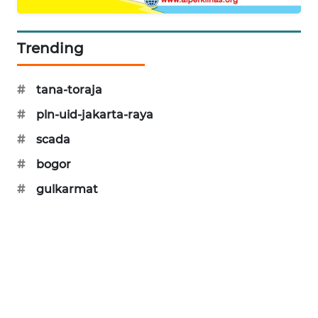
SIBARAGAS
NEWS
Trending
METRO
SIANTAR
#
tana-toraja
NEWS
#
pln-uid-jakarta-raya
METRO
#
scada
MEDAN
#
bogor
NEWS
#
gulkarmat
METRO
JAKARTA
NEWS
KRT
NEWS