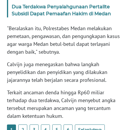
WN
Dua Terdakwa Penyalahgunaan Pertalite
BANTEN
Subsidi Dapat Pemaafan Hakim di Medan
WN
"Beralaskan itu, Polrestabes Medan melakukan
NTT
pemetaan, pengawasan, dan pengungkapan kasus
agar warga Medan betul-betul dapat terlayani
WN
dengan baik," sebutnya.
KEPRI
Calvijn juga menegaskan bahwa langkah
WN
penyelidikan dan penyidikan yang dilakukan
PAPUA
jajarannya telah berjalan secara profesional.
WN
Terkait ancaman denda hingga Rp60 miliar
PAPUA
terhadap dua terdakwa, Calvijn menyebut angka
BARAT
tersebut merupakan ancaman yang tercantum
dalam ketentuan hukum.
WN
RIAU
1
2
3
4
5
6
Selanjutnya