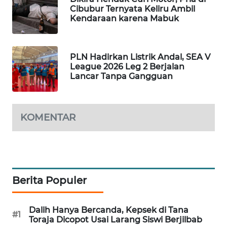
Cibubur Ternyata Keliru Ambil
MAWAKA
Kendaraan karena Mabuk
ID
MARTABAT
PLN Hadirkan Listrik Andal, SEA V
NET
League 2026 Leg 2 Berjalan
Lancar Tanpa Gangguan
PLN
WATCH
KOMENTAR
MKLI
LPKKI
Berita Populer
LKKI
Dalih Hanya Bercanda, Kepsek di Tana
KOPEKLIN
#1
Toraja Dicopot Usai Larang Siswi Berjilbab