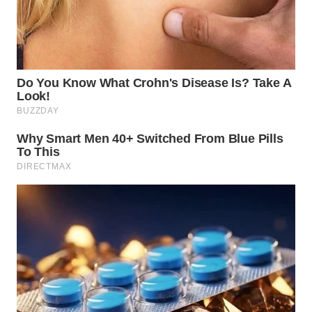
WN
PRIANGAN
TIMUR
WN
SEMARANG
WN
SOLO
WN
BOROBUDUR
WN
MADURA
WN
SURABAYA