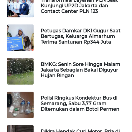
Transformasi Layanan PLN Saat
Kunjungi UP2D Jakarta dan
WAHANA
Contact Center PLN 123
DESA
WISATA
Petugas Damkar DKI Gugur Saat
LAPAK
Bertugas, Keluarga Almarhum
WAHANA
Terima Santunan Rp344 Juta
Wahana
Network
BMKG: Senin Sore Hingga Malam
Jakarta Sebagian Bakal Diguyur
Hujan Ringan
KONSUMEN
LISTRIK
Polisi Ringkus Kondektur Bus di
MASYARAKAT
Semarang, Sabu 3,77 Gram
KELISTRIKAN
Ditemukan dalam Botol Permen
WALINKI
ID
Dikira Hendak Curi Motor, Pria di