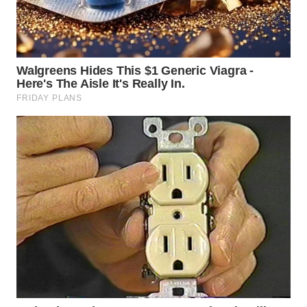
WN
NATUNA
WN
BINTAN
WN
MANDALIKA
WN
LIKUPANG
WN
LABUANBAJO
WN
BORNEO