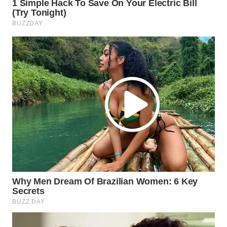
Wahana
Media
Group
WAHANA
NEWS
WAHANA
TANI
WAHANA
ADVOKAT
WAHANA
INFRASTRUKTUR
WAHANA
KONSUMEN