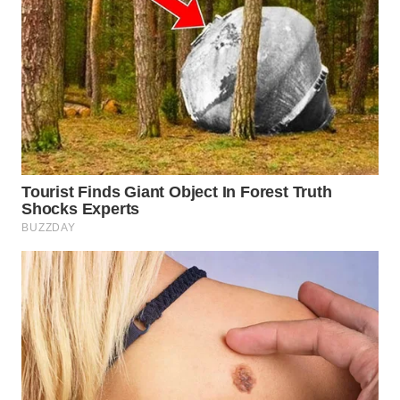
WN
INDRAMAYU
WN
KUNINGAN
WN
MAJALENGKA
WN
SUBANG
WN
SUKABUMI
WN
PURWAKARTA