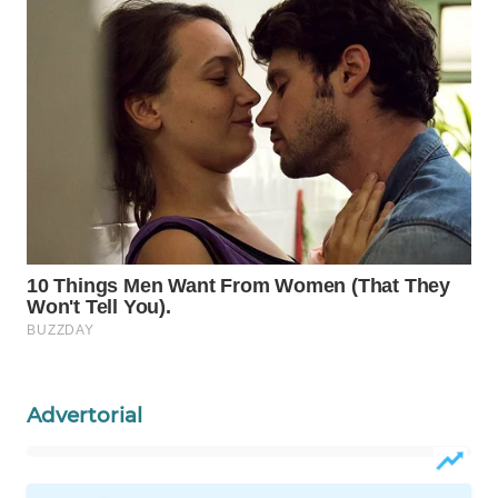
WAHANA
LISTRIK
WAHANA
TRAVEL
WAHANA
TV
WAHANANEWS
ID
WAHANANEWS
CO ID
Advertorial
WAHANANEWS
NET