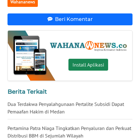
Wahananews
WN
BABEL
Beri Komentar
WN
SUMBAR
WN
SUMSEL
Install Aplikasi
WN
BENGKULU
Berita Terkait
WN
Dua Terdakwa Penyalahgunaan Pertalite Subsidi Dapat
LAMPUNG
Pemaafan Hakim di Medan
WN
Pertamina Patra Niaga Tingkatkan Penyaluran dan Perkuat
JATENG
Distribusi BBM di Sejumlah Wilayah