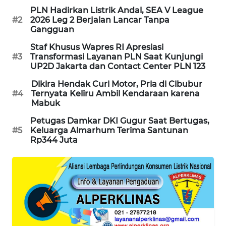
PLN Hadirkan Listrik Andal, SEA V League
PORTAL
#2
2026 Leg 2 Berjalan Lancar Tanpa
KONSUMEN
Gangguan
Staf Khusus Wapres RI Apresiasi
FORWAMKI
#3
Transformasi Layanan PLN Saat Kunjungi
UP2D Jakarta dan Contact Center PLN 123
ALPERKLINAS
Dikira Hendak Curi Motor, Pria di Cibubur
#4
Ternyata Keliru Ambil Kendaraan karena
FORJASIDA
Mabuk
Petugas Damkar DKI Gugur Saat Bertugas,
TAMBANG
#5
Keluarga Almarhum Terima Santunan
NEWS
Rp344 Juta
SITUNGIR
NEWS
SIDIKALANG
NEWS