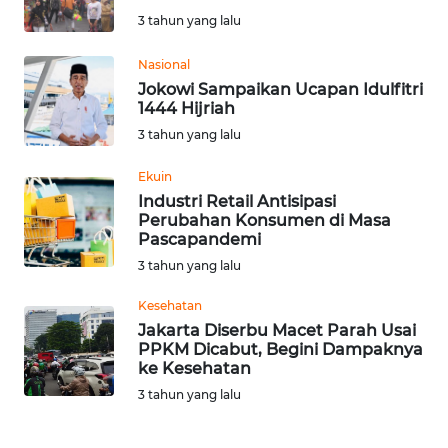
SAINS-TEKNO
3 tahun yang lalu
KESEHATAN
Nasional
Jokowi Sampaikan Ucapan Idulfitri
1444 Hijriah
INTERNASIONAL
3 tahun yang lalu
SERBA-SERBI
Ekuin
Industri Retail Antisipasi
Perubahan Konsumen di Masa
PENDIDIKAN
Pascapandemi
3 tahun yang lalu
OLAHRAGA
Kesehatan
Jakarta Diserbu Macet Parah Usai
OPINI
PPKM Dicabut, Begini Dampaknya
ke Kesehatan
3 tahun yang lalu
EDITORIAL