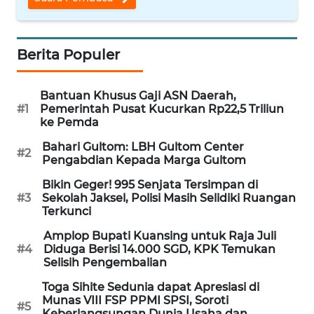
WN
NUSANTARA
Berita Populer
WN
JOGJA
Bantuan Khusus Gaji ASN Daerah,
#1
Pemerintah Pusat Kucurkan Rp22,5 Triliun
WN
ke Pemda
JATIM
Bahari Gultom: LBH Gultom Center
#2
Pengabdian Kepada Marga Gultom
WN
Bikin Geger! 995 Senjata Tersimpan di
BALI
#3
Sekolah Jaksel, Polisi Masih Selidiki Ruangan
Terkunci
WN
Amplop Bupati Kuansing untuk Raja Juli
KALBAR
#4
Diduga Berisi 14.000 SGD, KPK Temukan
Selisih Pengembalian
WN
Toga Sihite Sedunia dapat Apresiasi di
KALTENG
Munas VIII FSP PPMI SPSI, Soroti
#5
Keberlangsungan Dunia Usaha dan