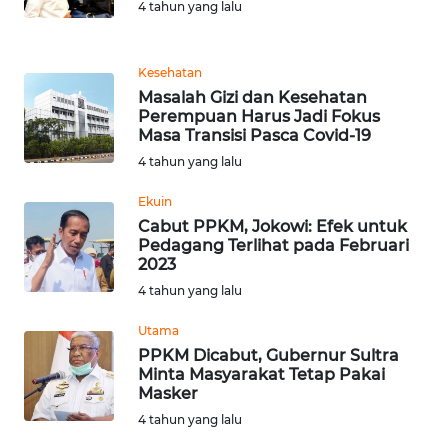
4 tahun yang lalu
KARIR
Kesehatan
Masalah Gizi dan Kesehatan
DISCLAIMER
Perempuan Harus Jadi Fokus
Masa Transisi Pasca Covid-19
Wahana
4 tahun yang lalu
News
Regional
Ekuin
Cabut PPKM, Jokowi: Efek untuk
WN
Pedagang Terlihat pada Februari
SUMUT
2023
4 tahun yang lalu
WN
Utama
JAKARTA
PPKM Dicabut, Gubernur Sultra
Minta Masyarakat Tetap Pakai
WN
Masker
JABAR
4 tahun yang lalu