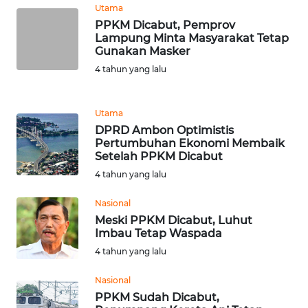
Utama
WN
PPKM Dicabut, Pemprov
BANTEN
Lampung Minta Masyarakat Tetap
Gunakan Masker
WN
4 tahun yang lalu
NTT
WN
Utama
KEPRI
DPRD Ambon Optimistis
Pertumbuhan Ekonomi Membaik
Setelah PPKM Dicabut
WN
4 tahun yang lalu
PAPUA
Nasional
WN
Meski PPKM Dicabut, Luhut
PAPUA
Imbau Tetap Waspada
BARAT
4 tahun yang lalu
WN
Nasional
RIAU
PPKM Sudah Dicabut,