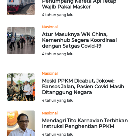
Penumpang Kereta Api Tetap
Wajib Pakai Masker
WN
4 tahun yang lalu
SERAMBI
Nasional
WN
Atur Masuknya WN China,
JAMBI
Kemenhub Segera Koordinasi
dengan Satgas Covid-19
4 tahun yang lalu
WN
SULTRA
Nasional
WN
Meski PPKM Dicabut, Jokowi:
NTB
Bansos Jalan, Pasien Covid Masih
Ditanggung Negara
WN
4 tahun yang lalu
SULTENG
Nasional
Mendagri Tito Karnavian Terbitkan
WN
Instruksi Penghentian PPKM
SULBAR
4 tahun yang lalu