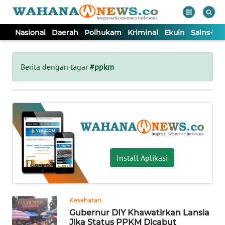
Nasional
Daerah
Polhukam
Kriminal
Ekuin
Sains-Te
WAHANA
Tutup
TV
Berita dengan tagar
#ppkm
NASIONAL
DAERAH
POLHUKAM
Install Aplikasi
KRIMINAL
Kesehatan
EKUIN
Gubernur DIY Khawatirkan Lansia
Jika Status PPKM Dicabut