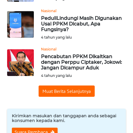
WN
Nasional
BABEL
PeduliLindungi Masih Digunakan
Usai PPKM Dicabut, Apa
Fungsinya?
WN
SUMBAR
4 tahun yang lalu
Nasional
WN
Pencabutan PPKM Dikaitkan
SUMSEL
dengan Perppu Ciptaker, Jokowi:
Jangan Dicampur Aduk
WN
4 tahun yang lalu
BENGKULU
Muat Berita Selanjutnya
WN
LAMPUNG
Kirimkan masukan dan tanggapan anda sebagai
WN
konsumen kepada kami.
JATENG
Suara Pembaca