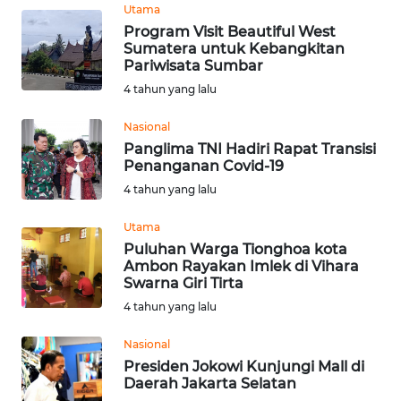
Informasi
Utama
Program Visit Beautiful West
INDEKS
Sumatera untuk Kebangkitan
BERITA
Pariwisata Sumbar
4 tahun yang lalu
KONTAK
Nasional
KAMI
Panglima TNI Hadiri Rapat Transisi
Penanganan Covid-19
INFO
4 tahun yang lalu
IKLAN
Utama
TENTANG
Puluhan Warga Tionghoa kota
KAMI
Ambon Rayakan Imlek di Vihara
Swarna Giri Tirta
4 tahun yang lalu
PEDOMAN
MEDIA
Nasional
SIBER
Presiden Jokowi Kunjungi Mall di
Daerah Jakarta Selatan
REDAKSI