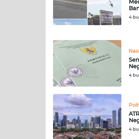
Med
NUSANTARA
Ban
4 bu
WN
JOGJA
WN
JATIM
Nas
Sen
WN
Neg
BALI
4 bu
WN
KALBAR
Pol
WN
ATR
KALTENG
Neg
4 bu
WN