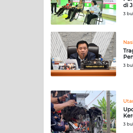
SERAMBI
di 
3 bu
WN
JAMBI
WN
Nas
SULTRA
Tra
Pem
WN
3 bu
NTB
WN
SULTENG
Ut
WN
Upd
SULBAR
Ker
3 bu
WN