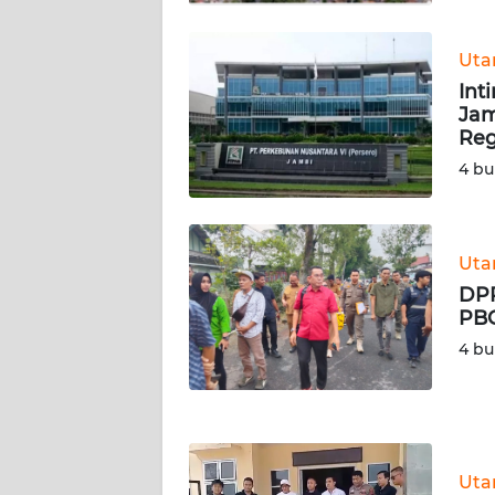
KALTARA
Ut
WN
KALSEL
Int
Jam
Reg
WN
KALTIM
4 bu
WN
SULSEL
Ut
DPR
WN
PBG
GORONTALO
4 bu
WN
SULUT
WN
Ut
MALUKU