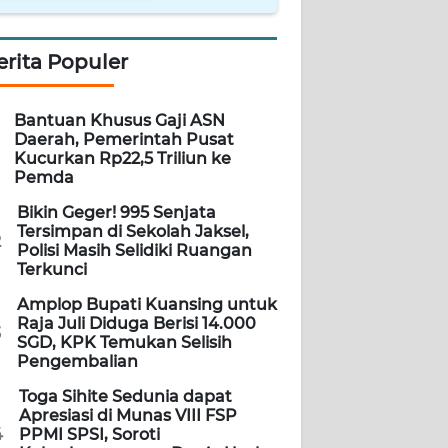
erita Populer
Bantuan Khusus Gaji ASN
Daerah, Pemerintah Pusat
Kucurkan Rp22,5 Triliun ke
Pemda
Bikin Geger! 995 Senjata
Tersimpan di Sekolah Jaksel,
2
Polisi Masih Selidiki Ruangan
Terkunci
Amplop Bupati Kuansing untuk
Raja Juli Diduga Berisi 14.000
3
SGD, KPK Temukan Selisih
Pengembalian
Toga Sihite Sedunia dapat
Apresiasi di Munas VIII FSP
4
PPMI SPSI, Soroti