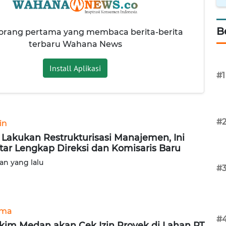
B
 orang pertama yang membaca berita-berita
terbaru Wahana News
Install Aplikasi
#1
#
in
 Lakukan Restrukturisasi Manajemen, Ini
tar Lengkap Direksi dan Komisaris Baru
lan yang lalu
#
ama
#
kim Medan akan Cek Izin Proyek di Lahan PT