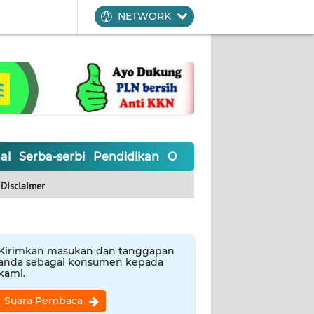
NETWORK
al
Serba-serbi
Pendidikan
Olahraga
Opini
Editoria
Disclaimer
Kirimkan masukan dan tanggapan
anda sebagai konsumen kepada
kami.
Suara Pembaca