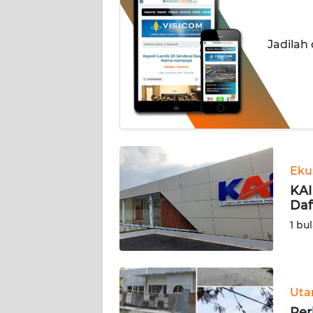
INDEKS
BERITA
Jadilah
KONTAK
KAMI
INFO
IKLAN
TENTANG
Eku
KAMI
KAI
Daf
PEDOMAN
1 bu
MEDIA
SIBER
REDAKSI
Ut
Per