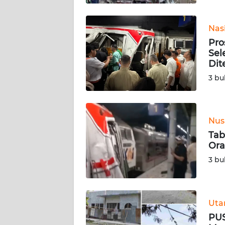
BABEL
Nas
WN
Pro
SUMBAR
Sel
Di
WN
3 bu
SUMSEL
WN
BENGKULU
Nus
Tab
WN
Or
LAMPUNG
3 bu
WN
JATENG
Ut
PUS
WN