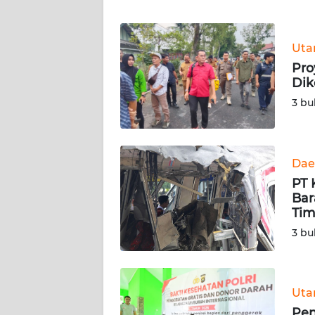
WN
Ut
NTT
Pro
Dik
WN
KEPRI
3 bu
WN
PAPUA
Dae
PT 
WN
Bar
PAPUA
Tim
BARAT
3 bu
WN
RIAU
Ut
WN
Pen