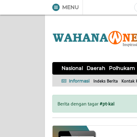
MENU
WAHANA
Tutup
TV
NASIONAL
DAERAH
POLHUKAM
KRIMINAL
EKUIN
SAINS-
KESEHATAN
INTERNASIONAL
Nasional
Daerah
Polhukam
TEKNO
Informasi
Indeks Berita
Kontak 
SERBA-
PENDIDIKAN
OLAHRAGA
OPINI
SERBI
Berita dengan tagar
#pt-kai
EDITORIAL
Informasi