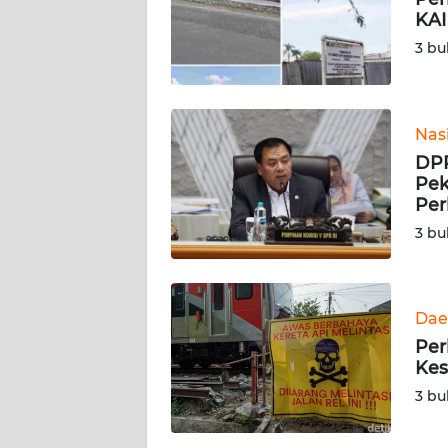
KARIR
KAI
3 bu
DISCLAIMER
Wahana
News
Nas
Regional
DPR
Pek
WN
Per
SUMUT
3 bu
WN
JAKARTA
Dae
Per
WN
Kes
JABAR
3 bu
WN
BANTEN