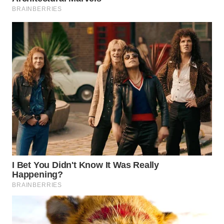
WAHANA
LISTRIK
WAHANA
TRAVEL
WAHANA
TV
WAHANANEWS
ID
WAHANANEWS
CO ID
WAHANANEWS
NET