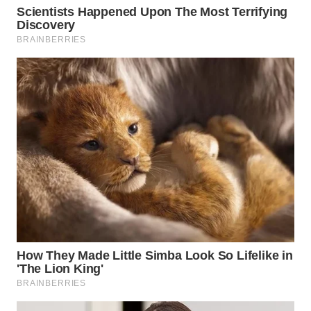
WN
INDRAMAYU
WN
KUNINGAN
WN
MAJALENGKA
WN
SUBANG
WN
SUKABUMI
WN
PURWAKARTA