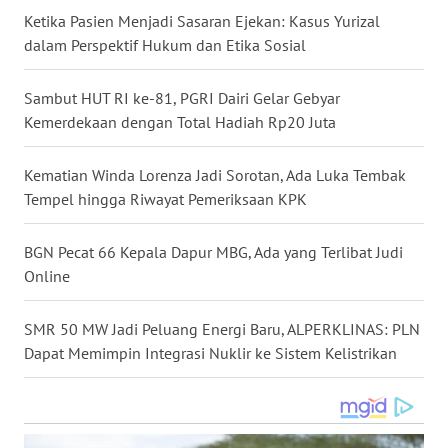
Ketika Pasien Menjadi Sasaran Ejekan: Kasus Yurizal
WN
dalam Perspektif Hukum dan Etika Sosial
NUSANTARA
Sambut HUT RI ke-81, PGRI Dairi Gelar Gebyar
WN
JOGJA
Kemerdekaan dengan Total Hadiah Rp20 Juta
WN
Kematian Winda Lorenza Jadi Sorotan, Ada Luka Tembak
JATIM
Tempel hingga Riwayat Pemeriksaan KPK
WN
BGN Pecat 66 Kepala Dapur MBG, Ada yang Terlibat Judi
BALI
Online
WN
SMR 50 MW Jadi Peluang Energi Baru, ALPERKLINAS: PLN
KALBAR
Dapat Memimpin Integrasi Nuklir ke Sistem Kelistrikan
WN
KALTENG