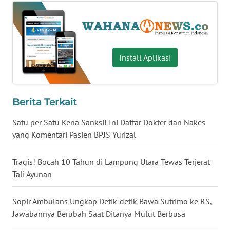
WN
BABEL
WN
Install Aplikasi
SUMBAR
WN
Berita Terkait
SUMSEL
Satu per Satu Kena Sanksi! Ini Daftar Dokter dan Nakes
WN
yang Komentari Pasien BPJS Yurizal
BENGKULU
Tragis! Bocah 10 Tahun di Lampung Utara Tewas Terjerat
WN
Tali Ayunan
LAMPUNG
Sopir Ambulans Ungkap Detik-detik Bawa Sutrimo ke RS,
WN
Jawabannya Berubah Saat Ditanya Mulut Berbusa
JATENG