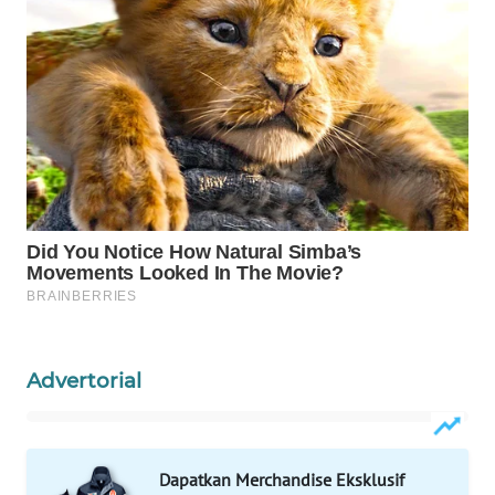
WAHANA
SPORT
WAHANA
UMKM
WAHANA
SELEB
WAHANA
PERSONA
WAHANA
OTOMOTIF
Advertorial
WAHANA
HEALTH
Dapatkan Merchandise Eksklusif