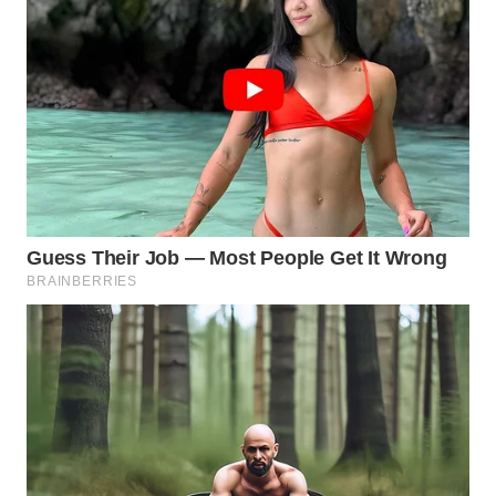
WN
BOGOR
WN
DEPOK
WN
TAPANULI
UTARA
WN
SAMOSIR
WN
PADANG
LAWAS