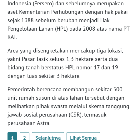
Indonesia (Persero) dan sebelumnya merupakan
WN
aset Kementerian Perhubungan dengan hak pakai
BANTEN
sejak 1988 sebelum berubah menjadi Hak
Pengelolaan Lahan (HPL) pada 2008 atas nama PT
WN
NTT
KAI.
Area yang disengketakan mencakup tiga lokasi,
WN
KEPRI
yakni Pasar Tasik seluas 1,3 hektare serta dua
bidang tanah berstatus HPL nomor 17 dan 19
WN
dengan luas sekitar 3 hektare.
PAPUA
Pemerintah berencana membangun sekitar 500
unit rumah susun di atas lahan tersebut dengan
WN
PAPUA
melibatkan pihak swasta melalui skema tanggung
BARAT
jawab sosial perusahaan (CSR), termasuk
perusahaan Astra.
WN
RIAU
1
2
Selanjutnya
Lihat Semua