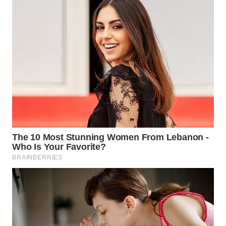
WN
PRIANGAN
TIMUR
WN
SEMARANG
WN
SOLO
WN
BOROBUDUR
WN
MADURA
WN
SURABAYA