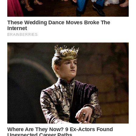
WN
TAPANULI
SELATAN
WN
TANJUNG
LESUNG
WN
KARO
WN
SIMALUNGUN
WN
LABUHANBATU
WN