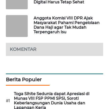
Digital Harus Tetap Sehat
PORTAL
KONSUMEN
Anggota Komisi VIII DPR Ajak
Masyarakat Pahami Pengelolaan
FORWAMKI
Dana Haji agar Tak Mudah
Terpengaruh Isu
ALPERKLINAS
FORJASIDA
KOMENTAR
TAMBANG
NEWS
Berita Populer
SITUNGIR
NEWS
Toga Sihite Sedunia dapat Apresiasi di
SIDIKALANG
Munas VIII FSP PPMI SPSI, Soroti
#1
NEWS
Keberlangsungan Dunia Usaha dan
Lapangan Kerja