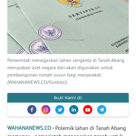
SAINS-TEKNO
KESEHATAN
INTERNASIONAL
SERBA-SERBI
Pemerintah menegaskan lahan sengketa di Tanah Abang
merupakan aset negara dan akan digunakan untuk
PENDIDIKAN
pembangunan rumah susun bagi masyarakat.
(WAHANANEWS.CO/Ilustrasi)
OLAHRAGA
Ikuti Kami di:
OPINI
EDITORIAL
WAHANANEWS.CO
-
Polemik lahan di Tanah Abang