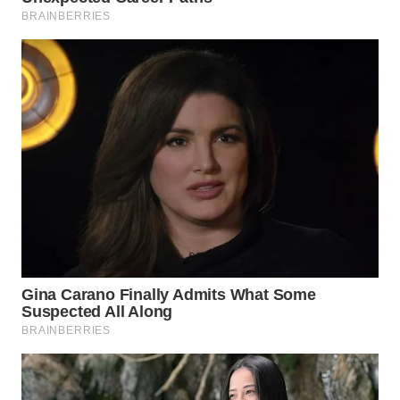
TAPANULI
TENGAH
WN DELI
SERDANG
WN
TEBING
TINGGI
WN
PAKPAK
WN
KARAWANG
WN
BEKASI