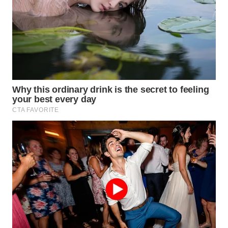
WN
MALUKU
WN
MALUT
WN
DAIRI
WN
DANAU
TOBA
WN
NIAS
WN
LANGKAT