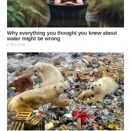
WN
SUMEDANG
WN
CIANJUR
WN
KEPULAUAN
SERIBU
WN
TANGERANG
WN
BINJAI
WN
CIREBON