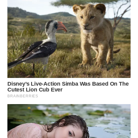
WN
KALTARA
WN
KALSEL
WN
KALTIM
WN
SULSEL
WN
GORONTALO
WN
SULUT