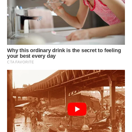
WN
NATUNA
WN
BINTAN
WN
MANDALIKA
WN
LIKUPANG
WN
LABUANBAJO
WN
BORNEO