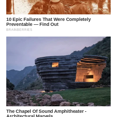
Wahana
Media
Group
WAHANA
NEWS
WAHANA
TANI
WAHANA
ADVOKAT
WAHANA
INFRASTRUKTUR
WAHANA
KONSUMEN