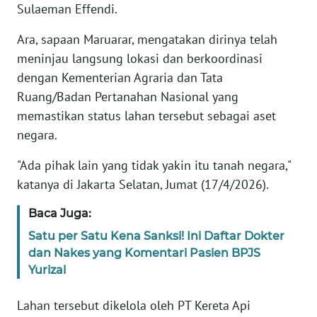
Sulaeman Effendi.
KARIR
Ara, sapaan Maruarar, mengatakan dirinya telah
meninjau langsung lokasi dan berkoordinasi
DISCLAIMER
dengan Kementerian Agraria dan Tata
Ruang/Badan Pertanahan Nasional yang
Wahana
memastikan status lahan tersebut sebagai aset
News
negara.
Regional
"Ada pihak lain yang tidak yakin itu tanah negara,"
WN
katanya di Jakarta Selatan, Jumat (17/4/2026).
SUMUT
Baca Juga:
WN
Satu per Satu Kena Sanksi! Ini Daftar Dokter
JAKARTA
dan Nakes yang Komentari Pasien BPJS
Yurizal
WN
JABAR
Lahan tersebut dikelola oleh PT Kereta Api