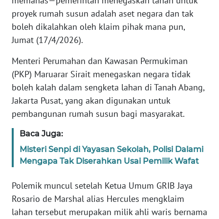
memanas—pemerintah menegaskan tanah untuk
Informasi
proyek rumah susun adalah aset negara dan tak
INDEKS
boleh dikalahkan oleh klaim pihak mana pun,
BERITA
Jumat (17/4/2026).
Menteri Perumahan dan Kawasan Permukiman
KONTAK
KAMI
(PKP) Maruarar Sirait menegaskan negara tidak
boleh kalah dalam sengketa lahan di Tanah Abang,
INFO
Jakarta Pusat, yang akan digunakan untuk
IKLAN
pembangunan rumah susun bagi masyarakat.
TENTANG
Baca Juga:
KAMI
Misteri Senpi di Yayasan Sekolah, Polisi Dalami
Mengapa Tak Diserahkan Usai Pemilik Wafat
PEDOMAN
MEDIA
Polemik muncul setelah Ketua Umum GRIB Jaya
SIBER
Rosario de Marshal alias Hercules mengklaim
lahan tersebut merupakan milik ahli waris bernama
REDAKSI