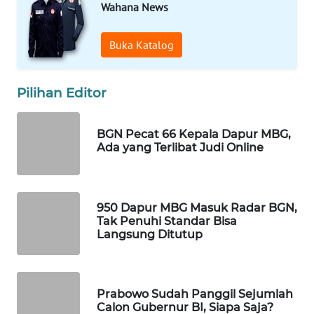
Wahana News
WAHANA
DESA
WISATA
Buka Katalog
LAPAK
Pilihan Editor
WAHANA
Wahana
BGN Pecat 66 Kepala Dapur MBG,
Network
Ada yang Terlibat Judi Online
KONSUMEN
LISTRIK
950 Dapur MBG Masuk Radar BGN,
Tak Penuhi Standar Bisa
Langsung Ditutup
MASYARAKAT
KELISTRIKAN
WALINKI
Prabowo Sudah Panggil Sejumlah
ID
Calon Gubernur BI, Siapa Saja?