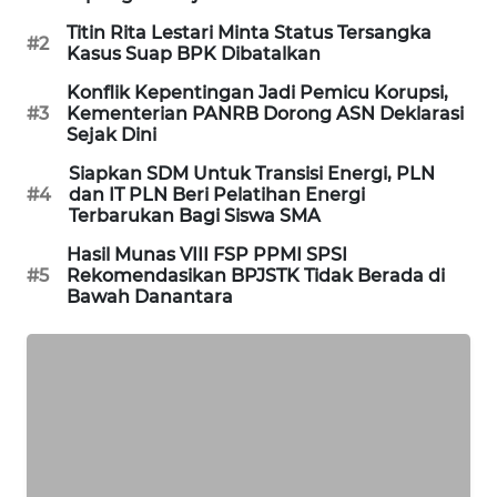
SIBARAGAS
Titin Rita Lestari Minta Status Tersangka
#2
NEWS
Kasus Suap BPK Dibatalkan
Konflik Kepentingan Jadi Pemicu Korupsi,
METRO
#3
Kementerian PANRB Dorong ASN Deklarasi
Sejak Dini
SIANTAR
NEWS
Siapkan SDM Untuk Transisi Energi, PLN
#4
dan IT PLN Beri Pelatihan Energi
Terbarukan Bagi Siswa SMA
METRO
MEDAN
Hasil Munas VIII FSP PPMI SPSI
NEWS
#5
Rekomendasikan BPJSTK Tidak Berada di
Bawah Danantara
METRO
JAKARTA
NEWS
KRT
NEWS