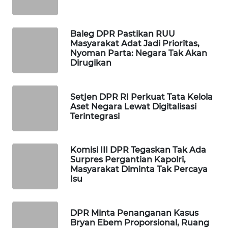
MAWAKA
ID
Baleg DPR Pastikan RUU
Masyarakat Adat Jadi Prioritas,
Nyoman Parta: Negara Tak Akan
MARTABAT
Dirugikan
NET
PLN
Setjen DPR RI Perkuat Tata Kelola
WATCH
Aset Negara Lewat Digitalisasi
Terintegrasi
MKLI
Komisi III DPR Tegaskan Tak Ada
LPKKI
Surpres Pergantian Kapolri,
Masyarakat Diminta Tak Percaya
Isu
LKKI
KOPEKLIN
DPR Minta Penanganan Kasus
Bryan Ebem Proporsional, Ruang