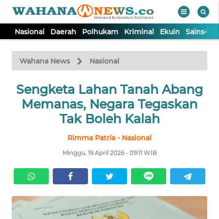
Nasional
Daerah
Polhukam
Kriminal
Ekuin
Sains-Te
WAHANA
Tutup
TV
Wahana News
Nasional
NASIONAL
Sengketa Lahan Tanah Abang
Memanas, Negara Tegaskan
DAERAH
Tak Boleh Kalah
Rimma Patria - Nasional
POLHUKAM
Minggu, 19 April 2026 - 09:11 WIB
KRIMINAL
EKUIN