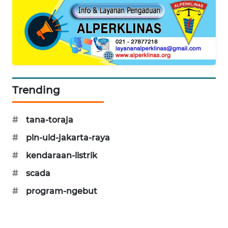
MAWAKA
ID
MARTABAT
NET
Trending
PLN
WATCH
#
tana-toraja
MKLI
#
pln-uid-jakarta-raya
#
kendaraan-listrik
LPKKI
#
scada
LKKI
#
program-ngebut
KOPEKLIN