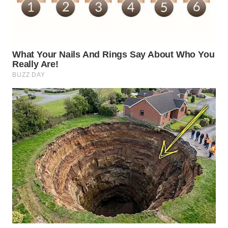
TAPANULI
TENGAH
WN DELI
SERDANG
WN
TEBING
TINGGI
WN
PAKPAK
WN
KARAWANG
WN
BEKASI