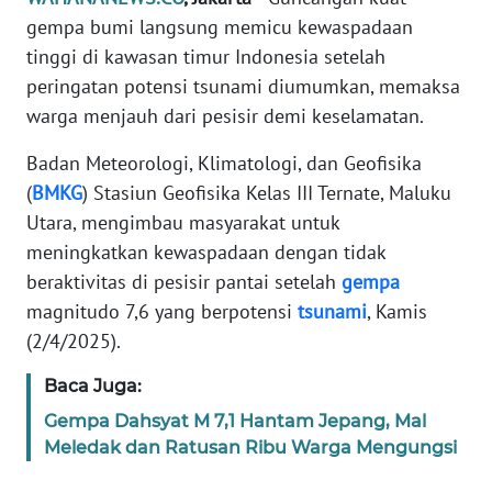
Informasi
gempa bumi langsung memicu kewaspadaan
tinggi di kawasan timur Indonesia setelah
INDEKS
BERITA
peringatan potensi tsunami diumumkan, memaksa
warga menjauh dari pesisir demi keselamatan.
KONTAK
Badan Meteorologi, Klimatologi, dan Geofisika
KAMI
(
BMKG
) Stasiun Geofisika Kelas III Ternate, Maluku
INFO
Utara, mengimbau masyarakat untuk
IKLAN
meningkatkan kewaspadaan dengan tidak
beraktivitas di pesisir pantai setelah
gempa
TENTANG
magnitudo 7,6 yang berpotensi
tsunami
, Kamis
KAMI
(2/4/2025).
PEDOMAN
Baca Juga:
MEDIA
Gempa Dahsyat M 7,1 Hantam Jepang, Mal
SIBER
Meledak dan Ratusan Ribu Warga Mengungsi
REDAKSI