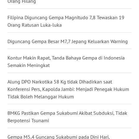
Orang Hilang
WN
NUSANTARA
Filipina Diguncang Gempa Magnitudo 7,8 Tewaskan 19
Orang Ratusan Luka-luka
WN
JOGJA
Diguncang Gempa Besar M7,7 Jepang Keluarkan Warning
WN
Kontur Makin Rapat, Tanda Bahaya Gempa di Indonesia
JATIM
Semakin Meningkat
WN
Alung DPO Narkotika 58 Kg tidak Dihadirkan saat
BALI
Konferensi Pers, Kapolda Jambi: Menjadi Penegak Hukum
Tidak Boleh Melanggar Hukum
WN
KALBAR
BMKG Pastikan Gempa Sukabumi Akibat Subduksi, Tidak
Berpotensi Tsunami
WN
KALTENG
Gempa M5,4 Guncang Sukabumi pada Dini Hari,