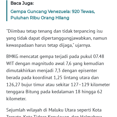
Baca Juga:
WN
BANTEN
Gempa Guncang Venezuela: 920 Tewas,
Puluhan Ribu Orang Hilang
WN
NTT
"Diimbau tetap tenang dan tidak terpancing isu
yang tidak dapat dipertanggungjawabkan, namun
WN
kewaspadaan harus tetap dijaga," ujarnya.
KEPRI
BMKG mencatat gempa terjadi pada pukul 07.48
WN
WIT dengan magnitudo awal 7,6 yang kemudian
PAPUA
dimutakhirkan menjadi 7,3 dengan episenter
berada pada koordinat 1,25 lintang utara dan
WN
126,27 bujur timur atau sekitar 127–129 kilometer
PAPUA
tenggara Bitung pada kedalaman 18 hingga 62
BARAT
kilometer.
WN
Sejumlah wilayah di Maluku Utara seperti Kota
RIAU
Ternate, Kota Tidore Kepulauan, dan Halmahera