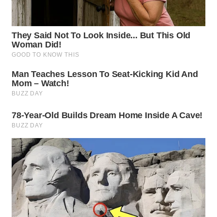
WN
MALUKU
WN
MALUT
WN
DAIRI
WN
DANAU
TOBA
WN
NIAS
WN
LANGKAT