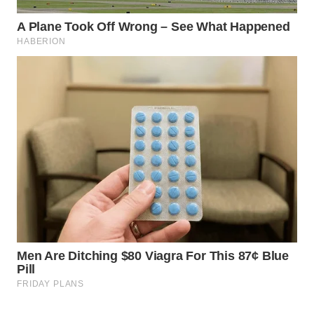
WN
NATUNA
WN
BINTAN
WN
MANDALIKA
WN
LIKUPANG
WN
LABUANBAJO
WN
BORNEO