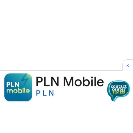
SONYA
ASA
NEWS
X