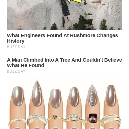
WN
TAPANULI
SELATAN
WN
TANJUNG
LESUNG
WN
KARO
WN
SIMALUNGUN
WN
LABUHANBATU
WN