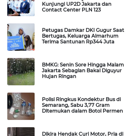
Kunjungi UP2D Jakarta dan
WAHANA
Contact Center PLN 123
LISTRIK
Petugas Damkar DKI Gugur Saat
WAHANA
Bertugas, Keluarga Almarhum
TRAVEL
Terima Santunan Rp344 Juta
WAHANA
TV
BMKG: Senin Sore Hingga Malam
Jakarta Sebagian Bakal Diguyur
Hujan Ringan
WAHANANEWS
ID
WAHANANEWS
Polisi Ringkus Kondektur Bus di
Semarang, Sabu 3,77 Gram
CO ID
Ditemukan dalam Botol Permen
WAHANANEWS
NET
Dikira Hendak Curi Motor, Pria di