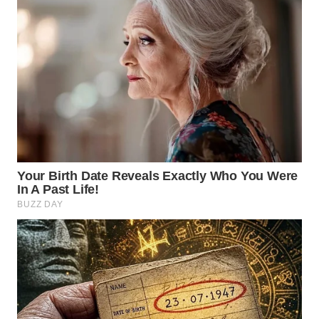
WN
SUMEDANG
WN
CIANJUR
WN
KEPULAUAN
SERIBU
WN
TANGERANG
WN
BINJAI
WN
CIREBON