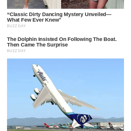
WN
PRIANGAN
TIMUR
WN
SEMARANG
WN
SOLO
WN
BOROBUDUR
WN
MADURA
WN
SURABAYA