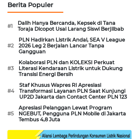
Berita Populer
WAHANA
DESA
WISATA
Dalih Hanya Bercanda, Kepsek di Tana
#1
Toraja Dicopot Usai Larang Siswi Berjilbab
LAPAK
PLN Hadirkan Listrik Andal, SEA V League
WAHANA
#2
2026 Leg 2 Berjalan Lancar Tanpa
Gangguan
Wahana
Kolaborasi PLN dan KOLEKSI Perkuat
Network
#3
Literasi Kendaraan Listrik untuk Dukung
Transisi Energi Bersih
KONSUMEN
Staf Khusus Wapres RI Apresiasi
LISTRIK
#4
Transformasi Layanan PLN Saat Kunjungi
UP2D Jakarta dan Contact Center PLN 123
MASYARAKAT
Apresiasi Pelanggan Lewat Program
KELISTRIKAN
#5
NGEBUT, Pengguna PLN Mobile di Jakarta
Tembus 4,8 Juta
WALINKI
ID