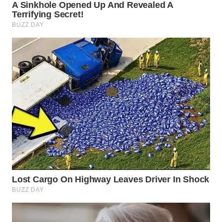
WN
BOGOR
WN
DEPOK
WN
TAPANULI
UTARA
WN
SAMOSIR
WN
PADANG
LAWAS