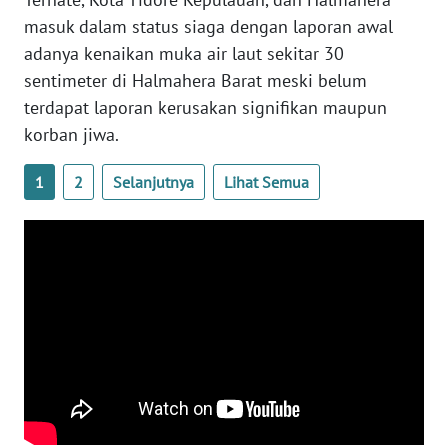
masuk dalam status siaga dengan laporan awal
WN
adanya kenaikan muka air laut sekitar 30
SERAMBI
sentimeter di Halmahera Barat meski belum
terdapat laporan kerusakan signifikan maupun
WN
JAMBI
korban jiwa.
1
2
Selanjutnya
Lihat Semua
WN
SULTRA
WN
NTB
WN
SULTENG
WN
SULBAR