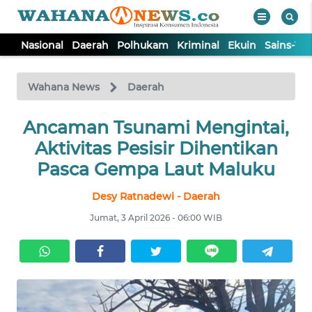
Nasional
Daerah
Polhukam
Kriminal
Ekuin
Sains-Te
WAHANA
Tutup
TV
Wahana News
Daerah
NASIONAL
Ancaman Tsunami Mengintai,
Aktivitas Pesisir Dihentikan
DAERAH
Pasca Gempa Laut Maluku
Desy Ratnadewi - Daerah
POLHUKAM
Jumat, 3 April 2026 - 06:00 WIB
KRIMINAL
EKUIN