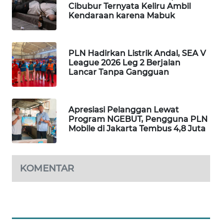
Cibubur Ternyata Keliru Ambil
WAHANA
Kendaraan karena Mabuk
SPORT
WAHANA
PLN Hadirkan Listrik Andal, SEA V
UMKM
League 2026 Leg 2 Berjalan
Lancar Tanpa Gangguan
WAHANA
SELEB
Apresiasi Pelanggan Lewat
Program NGEBUT, Pengguna PLN
WAHANA
Mobile di Jakarta Tembus 4,8 Juta
PERSONA
WAHANA
KOMENTAR
OTOMOTIF
WAHANA
HEALTH