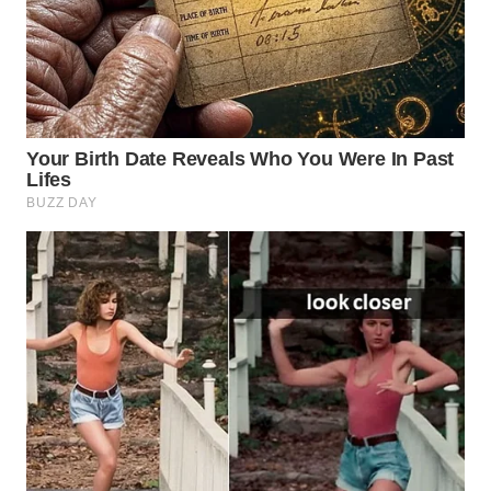
WN
INDRAMAYU
WN
KUNINGAN
WN
MAJALENGKA
WN
SUBANG
WN
SUKABUMI
WN
PURWAKARTA