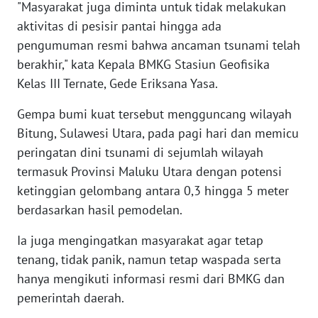
"Masyarakat juga diminta untuk tidak melakukan
aktivitas di pesisir pantai hingga ada
KARIR
pengumuman resmi bahwa ancaman tsunami telah
berakhir," kata Kepala BMKG Stasiun Geofisika
DISCLAIMER
Kelas III Ternate, Gede Eriksana Yasa.
Wahana
Gempa bumi kuat tersebut mengguncang wilayah
News
Bitung, Sulawesi Utara, pada pagi hari dan memicu
Regional
peringatan dini tsunami di sejumlah wilayah
termasuk Provinsi Maluku Utara dengan potensi
WN
SUMUT
ketinggian gelombang antara 0,3 hingga 5 meter
berdasarkan hasil pemodelan.
WN
Ia juga mengingatkan masyarakat agar tetap
JAKARTA
tenang, tidak panik, namun tetap waspada serta
hanya mengikuti informasi resmi dari BMKG dan
WN
JABAR
pemerintah daerah.