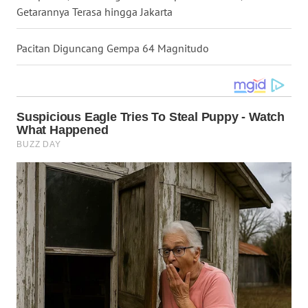
Getarannya Terasa hingga Jakarta
WN
KALTARA
Pacitan Diguncang Gempa 64 Magnitudo
WN
KALSEL
WN
KALTIM
WN
SULSEL
WN
GORONTALO
WN
SULUT