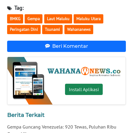
Tag:
WN
BABEL
BMKG
Gempa
Laut Maluku
Maluku Utara
Peringatan Dini
Tsunami
Wahananews
WN
SUMBAR
Beri Komentar
WN
SUMSEL
WN
BENGKULU
Install Aplikasi
WN
LAMPUNG
Berita Terkait
WN
JATENG
Gempa Guncang Venezuela: 920 Tewas, Puluhan Ribu