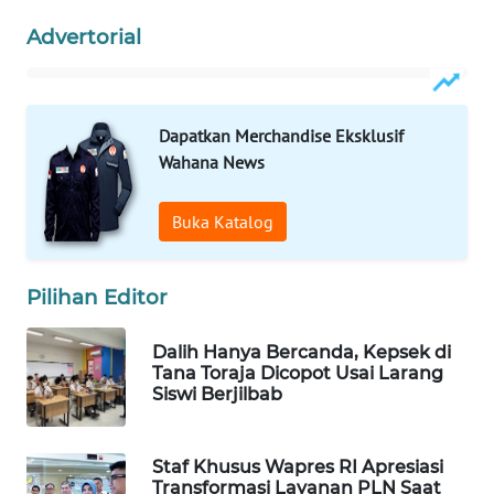
Wahana
Advertorial
Media
Group
WAHANA
Dapatkan Merchandise Eksklusif
NEWS
Wahana News
WAHANA
Buka Katalog
TANI
WAHANA
Pilihan Editor
ADVOKAT
Dalih Hanya Bercanda, Kepsek di
WAHANA
Tana Toraja Dicopot Usai Larang
INFRASTRUKTUR
Siswi Berjilbab
WAHANA
Staf Khusus Wapres RI Apresiasi
KONSUMEN
Transformasi Layanan PLN Saat