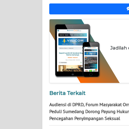
NUSANTARA
WN
JOGJA
WN
JATIM
Jadilah
WN
BALI
WN
KALBAR
Berita Terkait
WN
Audiensi di DPRD, Forum Masyarakat Or
KALTENG
Peduli Sumedang Dorong Payung Huku
Pencegahan Penyimpangan Seksual
WN