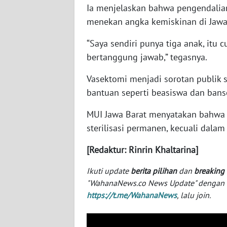
Ia menjelaskan bahwa pengendalia
SERAMBI
menekan angka kemiskinan di Jawa
WN
“Saya sendiri punya tiga anak, itu 
JAMBI
bertanggung jawab,” tegasnya.
WN
Vasektomi menjadi sorotan publik 
SULTRA
bantuan seperti beasiswa dan bans
WN
MUI Jawa Barat menyatakan bahwa 
NTB
sterilisasi permanen, kecuali dalam
WN
[Redaktur: Rinrin Khaltarina]
SULTENG
Ikuti update
berita pilihan
dan
breaking
"WahanaNews.co News Update" dengan ins
WN
https://t.me/WahanaNews
, lalu join.
SULBAR
WN