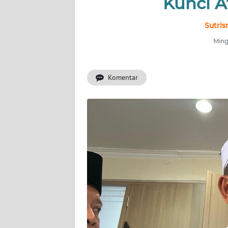
Kunci A
INDEKS
BERITA
Sutris
Ming
KONTAK
KAMI
Komentar
INFO
IKLAN
TENTANG
KAMI
PEDOMAN
MEDIA
SIBER
REDAKSI