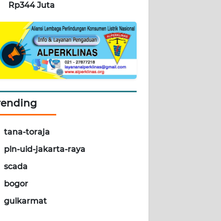
Rp344 Juta
rending
tana-toraja
pln-uid-jakarta-raya
scada
bogor
gulkarmat