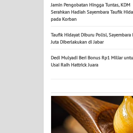
KALTARA
Jamin Pengobatan Hingga Tuntas, KDM
Serahkan Hadiah Sayembara Taufik Hida
WN
pada Korban
KALSEL
Taufik Hidayat Diburu Polisi, Sayembar
WN
Juta Diberlakukan di Jabar
KALTIM
Dedi Mulyadi Beri Bonus Rp1 Miliar untu
WN
Usai Raih Hattrick Juara
SULSEL
WN
GORONTALO
WN
SULUT
WN
MALUKU