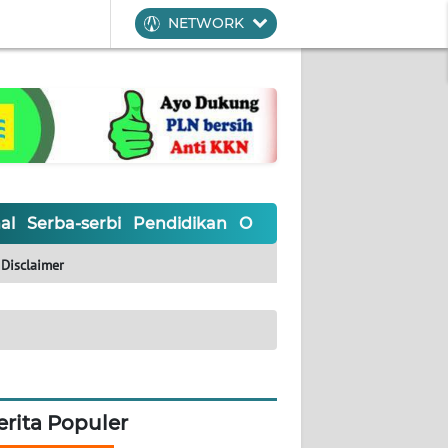
NETWORK
al
Serba-serbi
Pendidikan
Olahraga
Opini
Editoria
Disclaimer
erita Populer