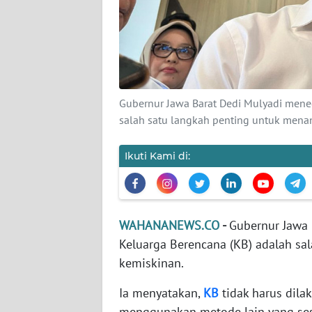
KARIR
DISCLAIMER
Wahana
News
Gubernur Jawa Barat Dedi Mulyadi men
Regional
salah satu langkah penting untuk mena
WN
SUMUT
Ikuti Kami di:
WN
JAKARTA
WAHANANEWS.CO
-
Gubernur Jawa
Keluarga Berencana (KB) adalah sa
WN
JABAR
kemiskinan.
Ia menyatakan,
KB
tidak harus dila
WN
menggunakan metode lain yang ses
BANTEN