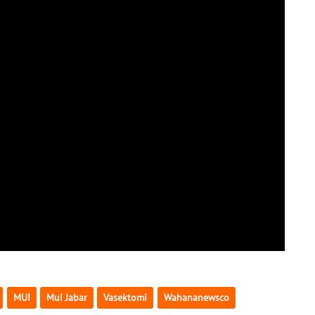
MUI
Mui Jabar
Vasektomi
Wahananewsco