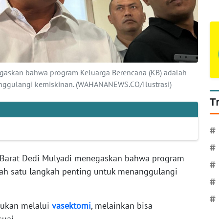
egaskan bahwa program Keluarga Berencana (KB) adalah
nggulangi kemiskinan. (WAHANANEWS.CO/Ilustrasi)
T
#
#
 Barat Dedi Mulyadi menegaskan bahwa program
#
lah satu langkah penting untuk menanggulangi
#
#
kukan melalui
vasektomi
, melainkan bisa
uai.