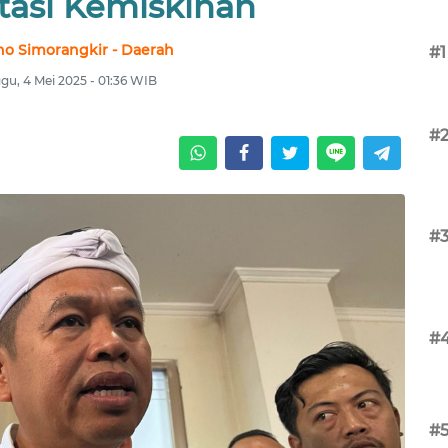
tasi Kemiskinan
no Simorangkir - Daerah
#1
gu, 4 Mei 2025 - 01:36 WIB
#
#
#
#