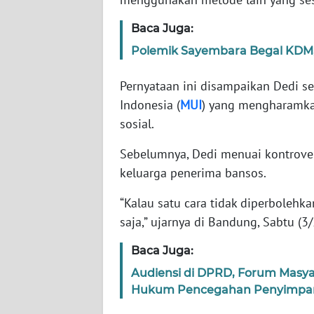
Baca Juga:
WN
NTT
Polemik Sayembara Begal KDM,
Pernyataan ini disampaikan Dedi s
WN
KEPRI
Indonesia (
MUI
) yang mengharamka
sosial.
WN
Sebelumnya, Dedi menuai kontrover
PAPUA
keluarga penerima bansos.
WN
“Kalau satu cara tidak diperbolehka
PAPUA
saja,” ujarnya di Bandung, Sabtu (3/
BARAT
Baca Juga:
WN
RIAU
Audiensi di DPRD, Forum Masy
Hukum Pencegahan Penyimpan
WN