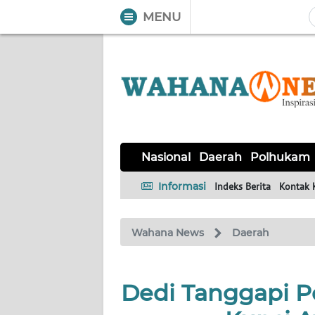
MENU
WAHANA
Tutup
TV
NASIONAL
DAERAH
POLHUKAM
KRIMINAL
EKUIN
SAINS-
KESEHATAN
INTERNASIONAL
Nasional
Daerah
Polhukam
TEKNO
Informasi
Indeks Berita
Kontak 
SERBA-
PENDIDIKAN
OLAHRAGA
OPINI
SERBI
Wahana News
Daerah
EDITORIAL
Dedi Tanggapi P
Informasi