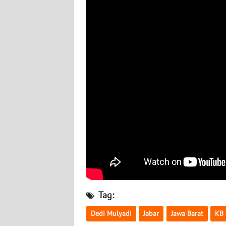
BABEL
WN
SUMBAR
WN
SUMSEL
WN
BENGKULU
WN
LAMPUNG
WN
JATENG
Tag:
Dedi Mulyadi
Jabar
Jawa Barat
KB
WN