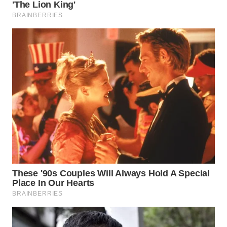
WN
TAPANULI
SELATAN
WN
TANJUNG
LESUNG
WN
KARO
WN
SIMALUNGUN
WN
LABUHANBATU
WN