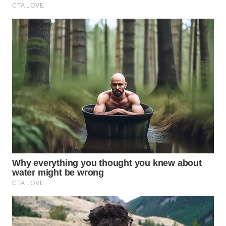
Wahana
Media
Group
WAHANA
NEWS
WAHANA
TANI
WAHANA
ADVOKAT
WAHANA
INFRASTRUKTUR
WAHANA
KONSUMEN