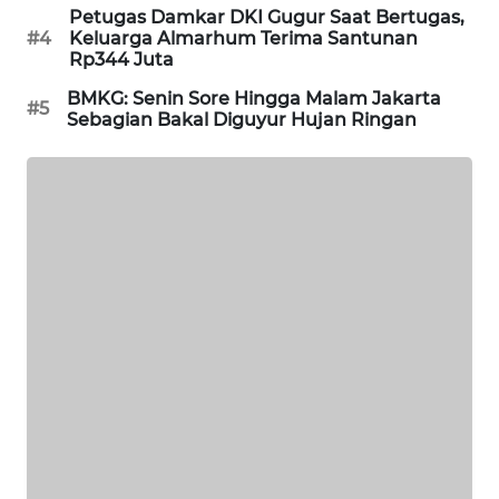
Petugas Damkar DKI Gugur Saat Bertugas,
SIBARAGAS
#4
Keluarga Almarhum Terima Santunan
NEWS
Rp344 Juta
BMKG: Senin Sore Hingga Malam Jakarta
#5
METRO
Sebagian Bakal Diguyur Hujan Ringan
SIANTAR
NEWS
METRO
MEDAN
NEWS
METRO
JAKARTA
NEWS
KRT
NEWS