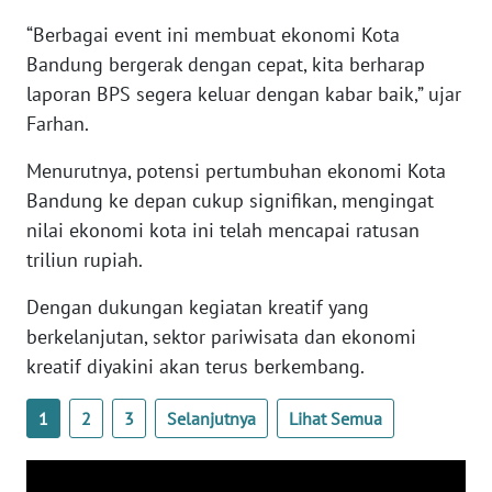
WN
“Berbagai event ini membuat ekonomi Kota
BANTEN
Bandung bergerak dengan cepat, kita berharap
laporan BPS segera keluar dengan kabar baik,” ujar
WN
Farhan.
NTT
Menurutnya, potensi pertumbuhan ekonomi Kota
WN
Bandung ke depan cukup signifikan, mengingat
KEPRI
nilai ekonomi kota ini telah mencapai ratusan
triliun rupiah.
WN
PAPUA
Dengan dukungan kegiatan kreatif yang
berkelanjutan, sektor pariwisata dan ekonomi
WN
kreatif diyakini akan terus berkembang.
PAPUA
BARAT
1
2
3
Selanjutnya
Lihat Semua
WN
RIAU