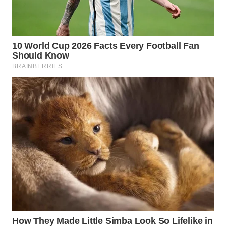
WN
MALUKU
WN
MALUT
WN
DAIRI
WN
DANAU
TOBA
WN
NIAS
WN
LANGKAT