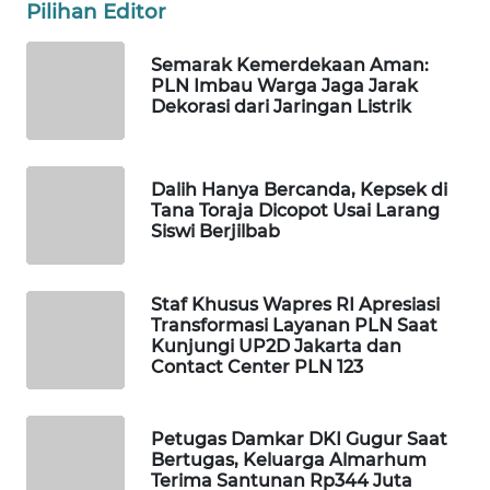
Pilihan Editor
WAHANA
DESA
Semarak Kemerdekaan Aman:
WISATA
PLN Imbau Warga Jaga Jarak
Dekorasi dari Jaringan Listrik
LAPAK
WAHANA
Dalih Hanya Bercanda, Kepsek di
Wahana
Tana Toraja Dicopot Usai Larang
Network
Siswi Berjilbab
KONSUMEN
Staf Khusus Wapres RI Apresiasi
LISTRIK
Transformasi Layanan PLN Saat
Kunjungi UP2D Jakarta dan
MASYARAKAT
Contact Center PLN 123
KELISTRIKAN
Petugas Damkar DKI Gugur Saat
WALINKI
Bertugas, Keluarga Almarhum
ID
Terima Santunan Rp344 Juta