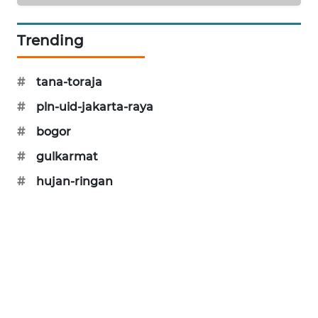
KARING
NEWS
Trending
JURNAL
MARITIM
#
tana-toraja
#
pln-uid-jakarta-raya
HUMBANG
NEWS
#
bogor
#
gulkarmat
GARONGGANG
NEWS
#
hujan-ringan
FISUELRI
ID
ENERGI
NEWS