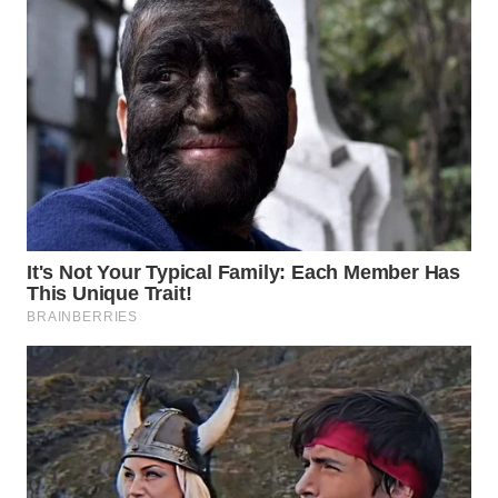
TAPANULI
TENGAH
WN DELI
SERDANG
WN
TEBING
TINGGI
WN
PAKPAK
WN
KARAWANG
WN
BEKASI