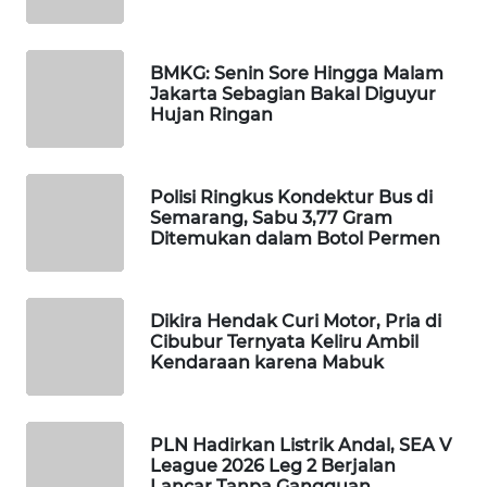
MAWAKA
ID
BMKG: Senin Sore Hingga Malam
Jakarta Sebagian Bakal Diguyur
Hujan Ringan
MARTABAT
NET
Polisi Ringkus Kondektur Bus di
PLN
Semarang, Sabu 3,77 Gram
WATCH
Ditemukan dalam Botol Permen
MKLI
Dikira Hendak Curi Motor, Pria di
LPKKI
Cibubur Ternyata Keliru Ambil
Kendaraan karena Mabuk
LKKI
PLN Hadirkan Listrik Andal, SEA V
KOPEKLIN
League 2026 Leg 2 Berjalan
Lancar Tanpa Gangguan