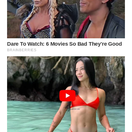
WN
BOGOR
WN
DEPOK
WN
TAPANULI
UTARA
WN
SAMOSIR
WN
PADANG
LAWAS