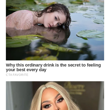
WN
INDRAMAYU
WN
KUNINGAN
WN
MAJALENGKA
WN
SUBANG
WN
SUKABUMI
WN
PURWAKARTA