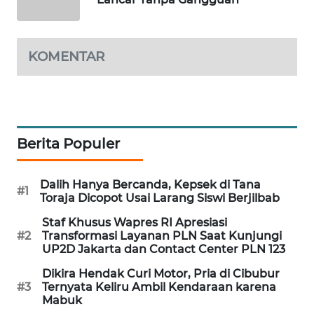
PORTAL
KONSUMEN
KOMENTAR
FORWAMKI
ALPERKLINAS
FORJASIDA
Berita Populer
TAMBANG
Dalih Hanya Bercanda, Kepsek di Tana
#1
NEWS
Toraja Dicopot Usai Larang Siswi Berjilbab
Staf Khusus Wapres RI Apresiasi
SITUNGIR
#2
Transformasi Layanan PLN Saat Kunjungi
NEWS
UP2D Jakarta dan Contact Center PLN 123
Dikira Hendak Curi Motor, Pria di Cibubur
SIDIKALANG
#3
Ternyata Keliru Ambil Kendaraan karena
NEWS
Mabuk