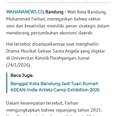
Informasi
WAHANANEWS.CO
, Bandung -
Wali Kota Bandung,
INDEKS
Muhammad Farhan, menegaskan bahwa sektor
BERITA
seni dan kreativitas memiliki peran strategis dalam
mendorong pertumbuhan ekonomi daerah.
KONTAK
KAMI
Hal tersebut disampaikannya saat menghadiri
Drama Musikal Gebyar Santa Angela yang digelar
INFO
IKLAN
di Universitas Katolik Parahyangan, Jumat
(24/1/2026).
TENTANG
Baca Juga:
KAMI
Bangga! Kota Bandung Jadi Tuan Rumah
PEDOMAN
ASEAN-India Artists Camp Exhibition 2025
MEDIA
SIBER
Dalam kesempatan tersebut, Farhan
mengungkapkan bahwa sepanjang tahun 2025,
REDAKSI