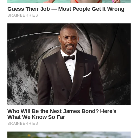
WN
SUMEDANG
WN
CIANJUR
WN
KEPULAUAN
SERIBU
WN
TANGERANG
WN
BINJAI
WN
CIREBON