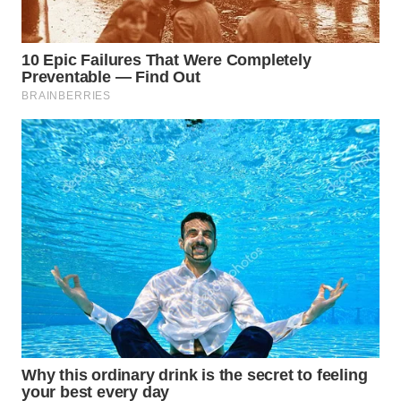
WN
NATUNA
WN
BINTAN
WN
MANDALIKA
WN
LIKUPANG
WN
LABUANBAJO
WN
BORNEO