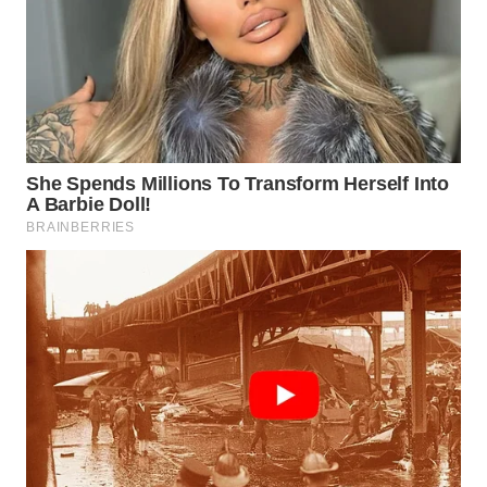
WN
PRIANGAN
TIMUR
WN
SEMARANG
WN
SOLO
WN
BOROBUDUR
WN
MADURA
WN
SURABAYA