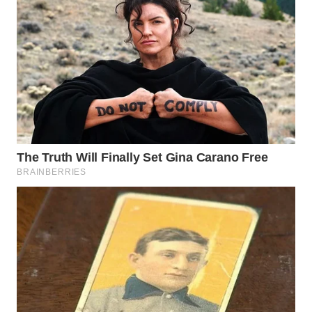
WAHANA
LISTRIK
WAHANA
TRAVEL
WAHANA
TV
WAHANANEWS
ID
WAHANANEWS
CO ID
WAHANANEWS
NET