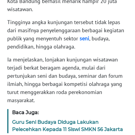
Kota Bandung berhasil menarik hampir 20 juta
wisatawan.
KARIR
Tingginya angka kunjungan tersebut tidak lepas
dari masifnya penyelenggaraan berbagai kegiatan
DISCLAIMER
publik yang menyentuh sektor
seni
, budaya,
Wahana
pendidikan, hingga olahraga.
News
Regional
Ia menjelaskan, lonjakan kunjungan wisatawan
terjadi berkat beragam agenda, mulai dari
WN
pertunjukan seni dan budaya, seminar dan forum
SUMUT
ilmiah, hingga berbagai kompetisi olahraga yang
turut menggerakkan roda perekonomian
WN
masyarakat.
JAKARTA
Baca Juga:
WN
Guru Seni Budaya Diduga Lakukan
JABAR
Pelecehkan Kepada 11 Siswi SMKN 56 Jakarta