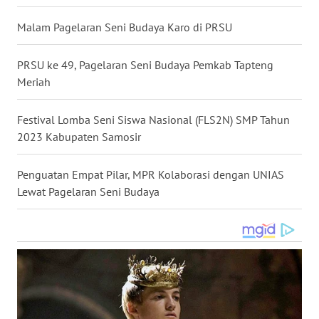
WN
Malam Pagelaran Seni Budaya Karo di PRSU
NUSANTARA
PRSU ke 49, Pagelaran Seni Budaya Pemkab Tapteng
WN
Meriah
JOGJA
Festival Lomba Seni Siswa Nasional (FLS2N) SMP Tahun
WN
2023 Kabupaten Samosir
JATIM
Penguatan Empat Pilar, MPR Kolaborasi dengan UNIAS
WN
BALI
Lewat Pagelaran Seni Budaya
WN
KALBAR
WN
KALTENG