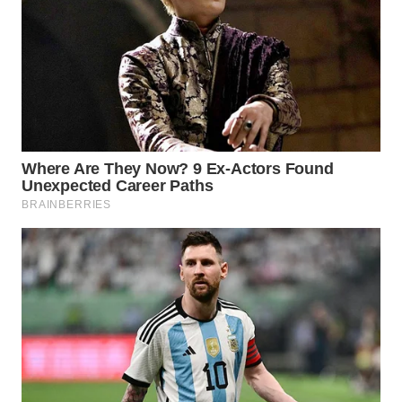
WN
KALTARA
WN
KALSEL
WN
KALTIM
WN
SULSEL
WN
GORONTALO
WN
SULUT