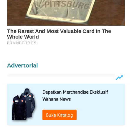
WAHANA
SPORT
WAHANA
UMKM
WAHANA
SELEB
Advertorial
WAHANA
PERSONA
Dapatkan Merchandise Eksklusif
WAHANA
Wahana News
OTOMOTIF
Buka Katalog
WAHANA
HEALTH