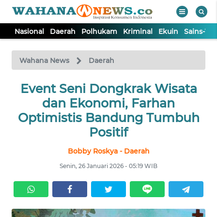
Nasional
Daerah
Polhukam
Kriminal
Ekuin
Sains-Te
WAHANA
Tutup
TV
Wahana News
Daerah
NASIONAL
Event Seni Dongkrak Wisata
dan Ekonomi, Farhan
DAERAH
Optimistis Bandung Tumbuh
Positif
POLHUKAM
Bobby Roskya - Daerah
Senin, 26 Januari 2026 - 05:19 WIB
KRIMINAL
EKUIN