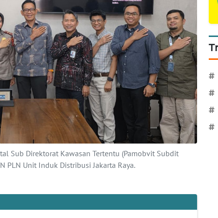
T
#
#
#
#
al Sub Direktorat Kawasan Tertentu (Pamobvit Subdit
PLN Unit Induk Distribusi Jakarta Raya.