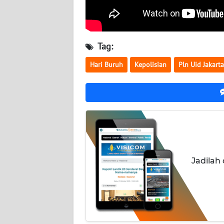
KALTARA
WN
KALSEL
Tag:
Hari Buruh
Kepolisian
Pln Uid Jakart
WN
KALTIM
WN
SULSEL
WN
GORONTALO
Jadilah
WN
SULUT
WN
MALUKU