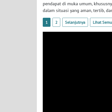
NUSANTARA
pendapat di muka umum, khususnya
dalam situasi yang aman, tertib, d
WN
JOGJA
1
2
Selanjutnya
Lihat Sem
WN
JATIM
WN
BALI
WN
KALBAR
WN
KALTENG
WN