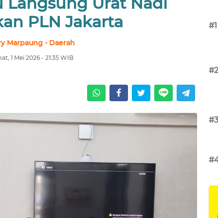
u Langsung Urat Nadi
ikan PLN Jakarta
#1
ry Marpaung - Daerah
at, 1 Mei 2026 - 21:35 WIB
#
#
#