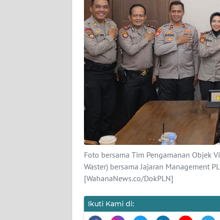
KARIR
DISCLAIMER
Wahana
News
Regional
WN
SUMUT
WN
JAKARTA
Foto bersama Tim Pengamanan Objek Vit
Waster) bersama Jajaran Management PLN 
WN
[WahanaNews.co/DokPLN]
JABAR
Ikuti Kami di:
WN
BANTEN