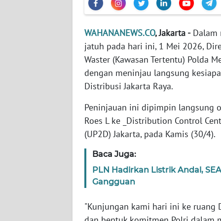
WN
WAHANANEWS.CO
, Jakarta -
Dalam r
NTT
jatuh pada hari ini, 1 Mei 2026, Di
Waster (Kawasan Tertentu) Polda Me
WN
KEPRI
dengan meninjau langsung kesiapan 
Distribusi Jakarta Raya.
WN
Peninjauan ini dipimpin langsung 
PAPUA
Roes L ke _Distribution Control Cen
(UP2D) Jakarta, pada Kamis (30/4).
WN
PAPUA
Baca Juga:
BARAT
PLN Hadirkan Listrik Andal, SE
WN
Gangguan
RIAU
"Kunjungan kami hari ini ke ruang
WN
dan bentuk komitmen Polri dalam m