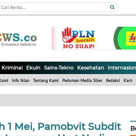
Kriminal
Ekuin
Sains-Tekno
Kesehatan
Internasion
Kami
Info Iklan
Tentang Kami
Pedoman Media Siber
Redaksi
Karir
h 1 Mei, Pamobvit Subdit
B