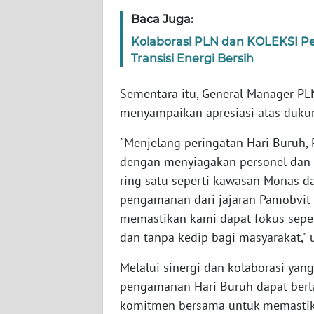
BABEL
Baca Juga:
Kolaborasi PLN dan KOLEKSI Pe
WN
Transisi Energi Bersih
SUMBAR
Sementara itu, General Manager PL
WN
SUMSEL
menyampaikan apresiasi atas duku
"Menjelang peringatan Hari Buruh,
WN
dengan menyiagakan personel dan s
BENGKULU
ring satu seperti kawasan Monas d
pengamanan dari jajaran Pamobvit ha
WN
LAMPUNG
memastikan kami dapat fokus sepen
dan tanpa kedip bagi masyarakat," 
WN
Melalui sinergi dan kolaborasi yang
JATENG
pengamanan Hari Buruh dapat berla
WN
komitmen bersama untuk memastik