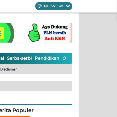
NETWORK
al
Serba-serbi
Pendidikan
Olahraga
Opini
Editoria
Disclaimer
erita Populer