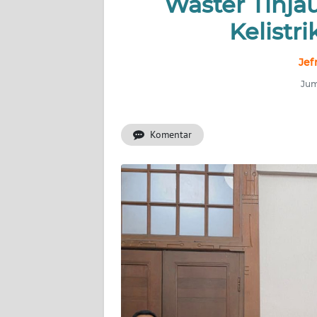
Waster Tinja
INDEKS
BERITA
Kelistr
KONTAK
Jef
KAMI
Jum
INFO
IKLAN
Komentar
TENTANG
KAMI
PEDOMAN
MEDIA
SIBER
REDAKSI