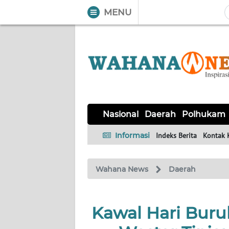
MENU
WAHANA
Tutup
TV
NASIONAL
DAERAH
POLHUKAM
KRIMINAL
EKUIN
SAINS-
KESEHATAN
INTERNASIONAL
Nasional
Daerah
Polhukam
TEKNO
Informasi
Indeks Berita
Kontak 
SERBA-
PENDIDIKAN
OLAHRAGA
OPINI
SERBI
Wahana News
Daerah
EDITORIAL
Kawal Hari Buru
Informasi