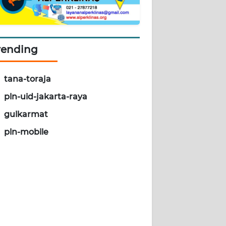
rending
tana-toraja
pln-uid-jakarta-raya
gulkarmat
pln-mobile