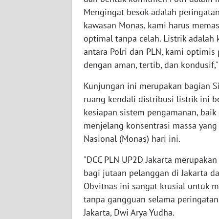
SERAMBI
Mengingat besok adalah peringatan
kawasan Monas, kami harus memast
WN
optimal tanpa celah. Listrik adalah
JAMBI
antara Polri dan PLN, kami optimis
dengan aman, tertib, dan kondusif,
WN
SULTRA
Kunjungan ini merupakan bagian Si
ruang kendali distribusi listrik in
WN
kesiapan sistem pengamanan, baik d
NTB
menjelang konsentrasi massa yang
Nasional (Monas) hari ini.
WN
SULTENG
"DCC PLN UP2D Jakarta merupakan ja
bagi jutaan pelanggan di Jakarta da
WN
Obvitnas ini sangat krusial untuk m
SULBAR
tanpa gangguan selama peringatan
Jakarta, Dwi Arya Yudha.
WN