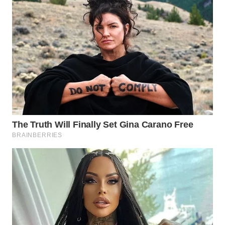
WN
SUMEDANG
WN
CIANJUR
WN
KEPULAUAN
SERIBU
WN
TANGERANG
WN
BINJAI
WN
CIREBON