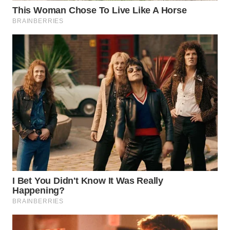
WN
NATUNA
WN
BINTAN
WN
MANDALIKA
WN
LIKUPANG
WN
LABUANBAJO
WN
BORNEO