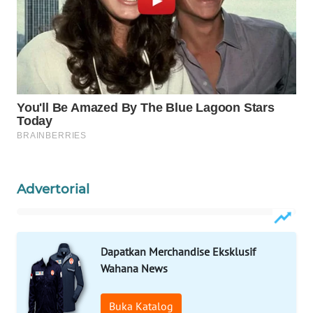
WAHANA
LISTRIK
WAHANA
TRAVEL
WAHANA
TV
WAHANANEWS
Advertorial
ID
WAHANANEWS
CO ID
Dapatkan Merchandise Eksklusif
Wahana News
WAHANANEWS
NET
Buka Katalog