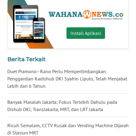
WN
BABEL
WN
Install Aplikasi
SUMBAR
WN
Berita Terkait
SUMSEL
Duet Pramono–Rano Perlu Mempertimbangkan
WN
Penggantian Kadishub DKI Syafrin Liputo, Telah Menjabat
BENGKULU
Lebih dari 6 Tahun
WN
Banyak Masalah Jakarta: Fokus Terlebih Dahulu pada
LAMPUNG
Dishub DKI, TransJakarta, MRT, dan LRT Jakarta
WN
Ricuh Semalam, CCTV Rusak dan Vending Machine Dijarah
JATENG
di Stasiun MRT