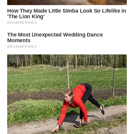
WN
PRIANGAN
TIMUR
WN
SEMARANG
WN
SOLO
WN
BOROBUDUR
WN
MADURA
WN
SURABAYA