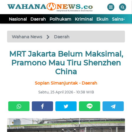
Nasional
Daerah
Polhukam
Kriminal
Ekuin
Sains-Te
WAHANA
Tutup
TV
Wahana News
Daerah
NASIONAL
MRT Jakarta Belum Maksimal,
Pramono Mau Tiru Shenzhen
DAERAH
China
Sopian Simanjuntak - Daerah
POLHUKAM
Sabtu, 25 April 2026 - 10:38 WIB
KRIMINAL
EKUIN