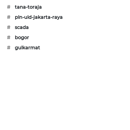
#
tana-toraja
SIBARAGAS
NEWS
#
pln-uid-jakarta-raya
#
scada
METRO
SIANTAR
#
bogor
NEWS
#
gulkarmat
METRO
MEDAN
NEWS
METRO
JAKARTA
NEWS
KRT
NEWS