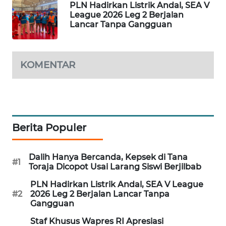
PLN Hadirkan Listrik Andal, SEA V
League 2026 Leg 2 Berjalan
MAWAKA
Lancar Tanpa Gangguan
ID
MARTABAT
KOMENTAR
NET
PLN
WATCH
Berita Populer
MKLI
LPKKI
Dalih Hanya Bercanda, Kepsek di Tana
#1
Toraja Dicopot Usai Larang Siswi Berjilbab
LKKI
PLN Hadirkan Listrik Andal, SEA V League
#2
2026 Leg 2 Berjalan Lancar Tanpa
Gangguan
KOPEKLIN
Staf Khusus Wapres RI Apresiasi