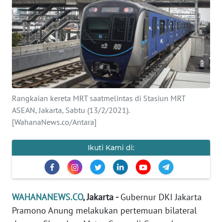
SAINS-TEKNO
KESEHATAN
INTERNASIONAL
SERBA-SERBI
Rangkaian kereta MRT saatmelintas di Stasiun MRT
ASEAN, Jakarta, Sabtu (13/2/2021).
PENDIDIKAN
[WahanaNews.co/Antara]
OLAHRAGA
Ikuti Kami di:
OPINI
WAHANANEWS.CO
, Jakarta -
Gubernur DKI Jakarta
EDITORIAL
Pramono Anung melakukan pertemuan bilateral