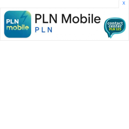
X
WAHANA MEDIA GROUP
|
|
|
WAHANA NEWS co
WAHANA TANI
WAHANA ADVOKAT
|
|
WAHANA INFRASTRUKTUR
WAHANA KONSUMEN