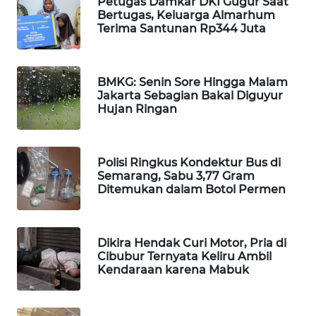
Petugas Damkar DKI Gugur Saat
Bertugas, Keluarga Almarhum
WAHANA
Terima Santunan Rp344 Juta
DESA
WISATA
BMKG: Senin Sore Hingga Malam
LAPAK
Jakarta Sebagian Bakal Diguyur
WAHANA
Hujan Ringan
Wahana
Network
Polisi Ringkus Kondektur Bus di
Semarang, Sabu 3,77 Gram
KONSUMEN
Ditemukan dalam Botol Permen
LISTRIK
MASYARAKAT
Dikira Hendak Curi Motor, Pria di
KELISTRIKAN
Cibubur Ternyata Keliru Ambil
Kendaraan karena Mabuk
WALINKI
ID