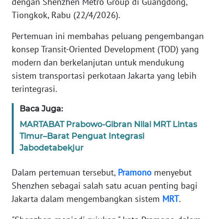
dengan Shenzhen Metro Group di Guangdong,
Informasi
Tiongkok, Rabu (22/4/2026).
INDEKS
Pertemuan ini membahas peluang pengembangan
BERITA
konsep Transit-Oriented Development (TOD) yang
modern dan berkelanjutan untuk mendukung
KONTAK
KAMI
sistem transportasi perkotaan Jakarta yang lebih
terintegrasi.
INFO
IKLAN
Baca Juga:
MARTABAT Prabowo-Gibran Nilai MRT Lintas
TENTANG
Timur–Barat Penguat Integrasi
KAMI
Jabodetabekjur
PEDOMAN
Dalam pertemuan tersebut,
Pramono
menyebut
MEDIA
Shenzhen sebagai salah satu acuan penting bagi
SIBER
Jakarta dalam mengembangkan sistem
MRT
.
REDAKSI