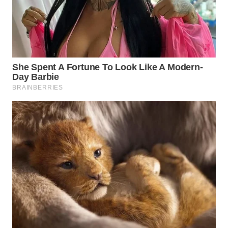
WN
INDRAMAYU
WN
KUNINGAN
WN
MAJALENGKA
WN
SUBANG
WN
SUKABUMI
WN
PURWAKARTA