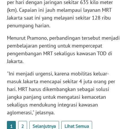
per hari dengan jaringan sekitar 635 kilo meter
WN
(km). Capaian ini jauh melampaui layanan MRT
BANTEN
Jakarta saat ini yang melayani sekitar 128 ribu
penumpang harian.
WN
NTT
Menurut Pramono, perbandingan tersebut menjadi
pembelajaran penting untuk mempercepat
WN
pengembangan MRT sekaligus kawasan TOD di
KEPRI
Jakarta.
WN
"Ini menjadi urgensi, karena mobilitas keluar-
PAPUA
masuk Jakarta mencapai sekitar 4 juta orang per
hari. MRT harus dikembangkan sebagai solusi
WN
PAPUA
jangka panjang untuk mengatasi kemacetan
BARAT
sekaligus mendukung integrasi kawasan
aglomerasi," jelasnya.
WN
RIAU
1
2
Selanjutnya
Lihat Semua