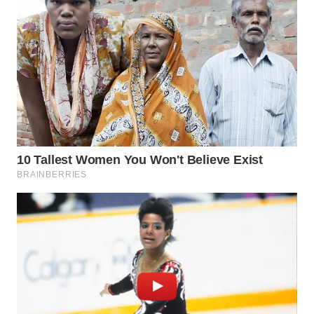
WN
TAPANULI
SELATAN
WN
TANJUNG
LESUNG
WN
KARO
WN
SIMALUNGUN
WN
LABUHANBATU
WN