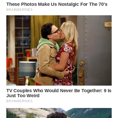
WN
BOGOR
WN
DEPOK
WN
TAPANULI
UTARA
WN
SAMOSIR
WN
PADANG
LAWAS