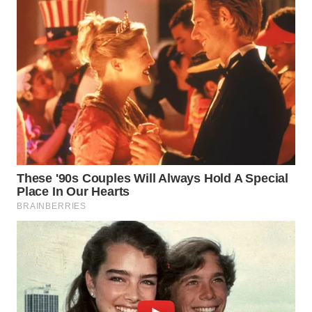
Wahana
Media
Group
WAHANA
NEWS
WAHANA
TANI
WAHANA
ADVOKAT
WAHANA
INFRASTRUKTUR
WAHANA
KONSUMEN