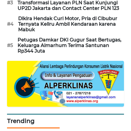
#3
Transformasi Layanan PLN Saat Kunjungi
PORTAL
UP2D Jakarta dan Contact Center PLN 123
KONSUMEN
Dikira Hendak Curi Motor, Pria di Cibubur
#4
Ternyata Keliru Ambil Kendaraan karena
FORWAMKI
Mabuk
Petugas Damkar DKI Gugur Saat Bertugas,
ALPERKLINAS
#5
Keluarga Almarhum Terima Santunan
Rp344 Juta
FORJASIDA
TAMBANG
NEWS
SITUNGIR
NEWS
SIDIKALANG
Trending
NEWS