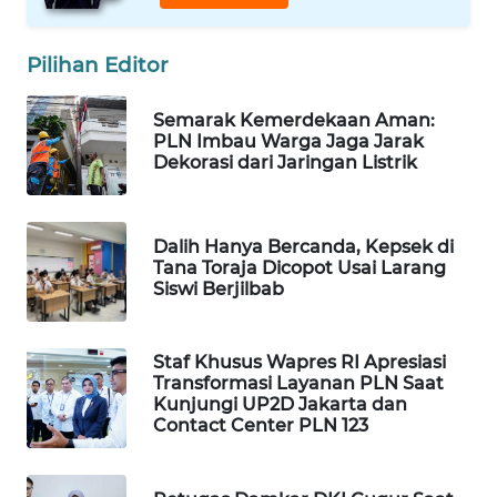
WAHANA
SPORT
Pilihan Editor
WAHANA
Semarak Kemerdekaan Aman:
UMKM
PLN Imbau Warga Jaga Jarak
Dekorasi dari Jaringan Listrik
WAHANA
SELEB
Dalih Hanya Bercanda, Kepsek di
Tana Toraja Dicopot Usai Larang
WAHANA
Siswi Berjilbab
PERSONA
WAHANA
Staf Khusus Wapres RI Apresiasi
OTOMOTIF
Transformasi Layanan PLN Saat
Kunjungi UP2D Jakarta dan
Contact Center PLN 123
WAHANA
HEALTH