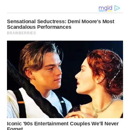
WN
KALTARA
WN
KALSEL
WN
KALTIM
WN
SULSEL
WN
GORONTALO
WN
SULUT