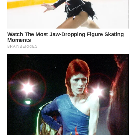
TAPANULI
TENGAH
WN DELI
SERDANG
WN
TEBING
TINGGI
WN
PAKPAK
WN
KARAWANG
WN
BEKASI