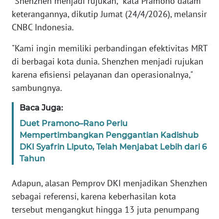
"Shenzhen menjadi rujukan," kata Pramono dalam
keterangannya, dikutip Jumat (24/4/2026), melansir
KARIR
CNBC Indonesia.
"Kami ingin memiliki perbandingan efektivitas MRT
DISCLAIMER
di berbagai kota dunia. Shenzhen menjadi rujukan
karena efisiensi pelayanan dan operasionalnya,"
Wahana
News
sambungnya.
Regional
Baca Juga:
WN
Duet Pramono–Rano Perlu
SUMUT
Mempertimbangkan Penggantian Kadishub
DKI Syafrin Liputo, Telah Menjabat Lebih dari 6
WN
Tahun
JAKARTA
Adapun, alasan Pemprov DKI menjadikan Shenzhen
WN
sebagai referensi, karena keberhasilan kota
JABAR
tersebut mengangkut hingga 13 juta penumpang