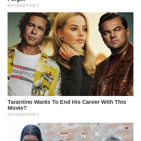
WN
MALUKU
WN
MALUT
WN
DAIRI
WN
DANAU
TOBA
WN
NIAS
WN
LANGKAT