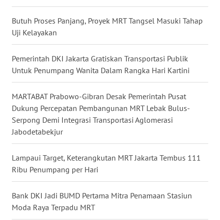
WN
Butuh Proses Panjang, Proyek MRT Tangsel Masuki Tahap
NUSANTARA
Uji Kelayakan
WN
Pemerintah DKI Jakarta Gratiskan Transportasi Publik
JOGJA
Untuk Penumpang Wanita Dalam Rangka Hari Kartini
WN
JATIM
MARTABAT Prabowo-Gibran Desak Pemerintah Pusat
Dukung Percepatan Pembangunan MRT Lebak Bulus-
Serpong Demi Integrasi Transportasi Aglomerasi
WN
Jabodetabekjur
BALI
Lampaui Target, Keterangkutan MRT Jakarta Tembus 111
WN
KALBAR
Ribu Penumpang per Hari
WN
Bank DKI Jadi BUMD Pertama Mitra Penamaan Stasiun
KALTENG
Moda Raya Terpadu MRT