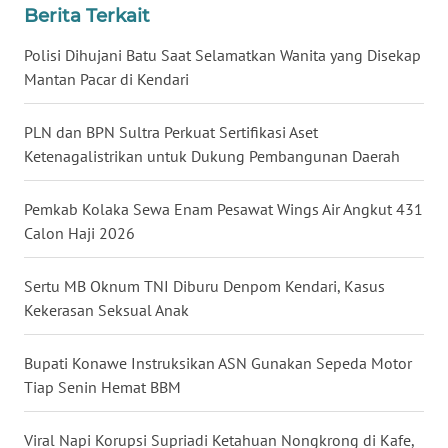
Berita Terkait
WN
BABEL
Polisi Dihujani Batu Saat Selamatkan Wanita yang Disekap
Mantan Pacar di Kendari
WN
SUMBAR
PLN dan BPN Sultra Perkuat Sertifikasi Aset
Ketenagalistrikan untuk Dukung Pembangunan Daerah
WN
SUMSEL
Pemkab Kolaka Sewa Enam Pesawat Wings Air Angkut 431
Calon Haji 2026
WN
BENGKULU
Sertu MB Oknum TNI Diburu Denpom Kendari, Kasus
Kekerasan Seksual Anak
WN
LAMPUNG
Bupati Konawe Instruksikan ASN Gunakan Sepeda Motor
Tiap Senin Hemat BBM
WN
JATENG
Viral Napi Korupsi Supriadi Ketahuan Nongkrong di Kafe,