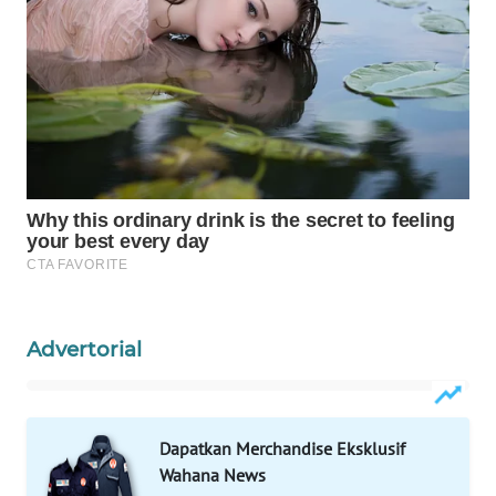
Wahana
Media
Group
WAHANA
NEWS
WAHANA
TANI
WAHANA
ADVOKAT
Advertorial
WAHANA
INFRASTRUKTUR
WAHANA
Dapatkan Merchandise Eksklusif
KONSUMEN
Wahana News