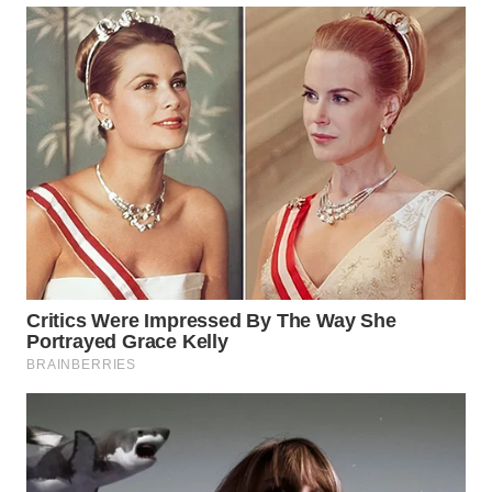
WN
BOGOR
WN
DEPOK
WN
TAPANULI
UTARA
WN
SAMOSIR
WN
PADANG
LAWAS