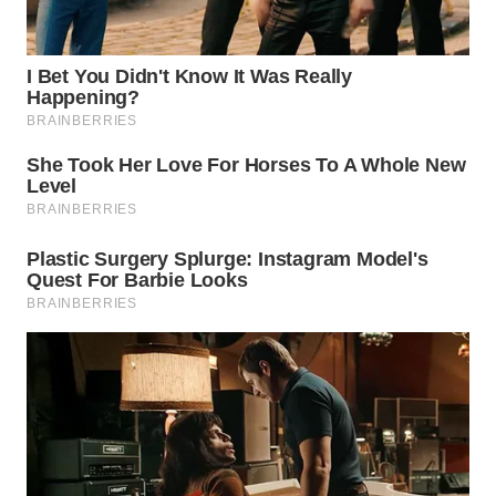
WN
MALUKU
WN
MALUT
WN
DAIRI
WN
DANAU
TOBA
WN
NIAS
WN
LANGKAT