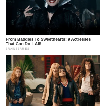
WN
KALTARA
WN
KALSEL
WN
KALTIM
WN
SULSEL
WN
GORONTALO
WN
SULUT