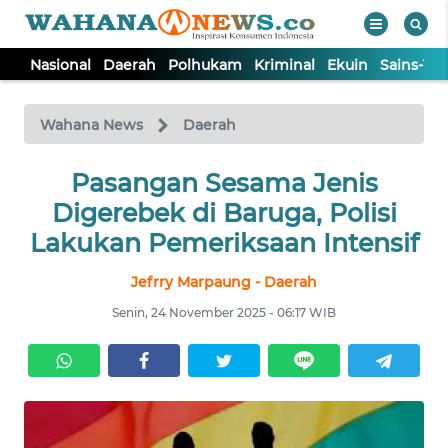
Nasional
Daerah
Polhukam
Kriminal
Ekuin
Sains-Te
WAHANA
Tutup
TV
Wahana News
Daerah
NASIONAL
Pasangan Sesama Jenis
Digerebek di Baruga, Polisi
DAERAH
Lakukan Pemeriksaan Intensif
Jefrry Marpaung - Daerah
POLHUKAM
Senin, 24 November 2025 - 06:17 WIB
KRIMINAL
EKUIN