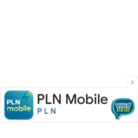
SONYA
ASA
NEWS
X