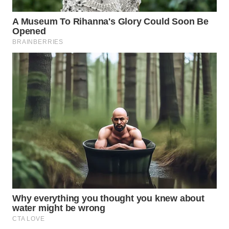
TAPANULI
TENGAH
WN DELI
SERDANG
WN
TEBING
TINGGI
WN
PAKPAK
WN
KARAWANG
WN
BEKASI