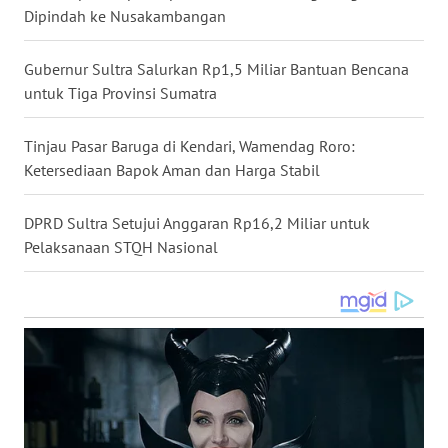
Dipindah ke Nusakambangan
WN
NUSANTARA
Gubernur Sultra Salurkan Rp1,5 Miliar Bantuan Bencana
untuk Tiga Provinsi Sumatra
WN
JOGJA
Tinjau Pasar Baruga di Kendari, Wamendag Roro:
Ketersediaan Bapok Aman dan Harga Stabil
WN
JATIM
DPRD Sultra Setujui Anggaran Rp16,2 Miliar untuk
Pelaksanaan STQH Nasional
WN
BALI
WN
KALBAR
WN
KALTENG