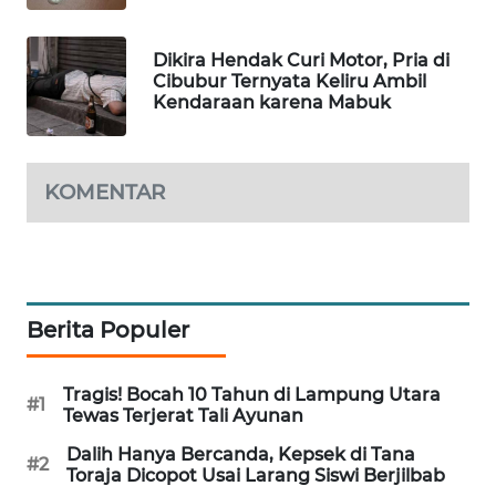
WAHANA
DESA
Dikira Hendak Curi Motor, Pria di
WISATA
Cibubur Ternyata Keliru Ambil
Kendaraan karena Mabuk
LAPAK
WAHANA
KOMENTAR
Wahana
Network
KONSUMEN
LISTRIK
Berita Populer
MASYARAKAT
KELISTRIKAN
Tragis! Bocah 10 Tahun di Lampung Utara
#1
Tewas Terjerat Tali Ayunan
WALINKI
Dalih Hanya Bercanda, Kepsek di Tana
#2
Toraja Dicopot Usai Larang Siswi Berjilbab
ID