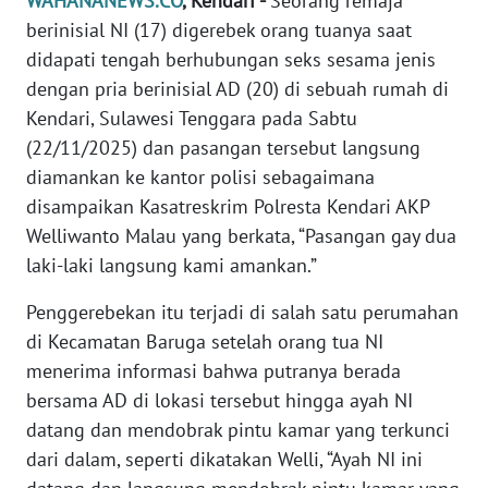
WAHANANEWS.CO
, Kendari -
Seorang remaja
Informasi
berinisial NI (17) digerebek orang tuanya saat
INDEKS
didapati tengah berhubungan seks sesama jenis
BERITA
dengan pria berinisial AD (20) di sebuah rumah di
Kendari, Sulawesi Tenggara pada Sabtu
KONTAK
(22/11/2025) dan pasangan tersebut langsung
KAMI
diamankan ke kantor polisi sebagaimana
disampaikan Kasatreskrim Polresta Kendari AKP
INFO
Welliwanto Malau yang berkata, “Pasangan gay dua
IKLAN
laki-laki langsung kami amankan.”
TENTANG
Penggerebekan itu terjadi di salah satu perumahan
KAMI
di Kecamatan Baruga setelah orang tua NI
menerima informasi bahwa putranya berada
PEDOMAN
bersama AD di lokasi tersebut hingga ayah NI
MEDIA
SIBER
datang dan mendobrak pintu kamar yang terkunci
dari dalam, seperti dikatakan Welli, “Ayah NI ini
REDAKSI