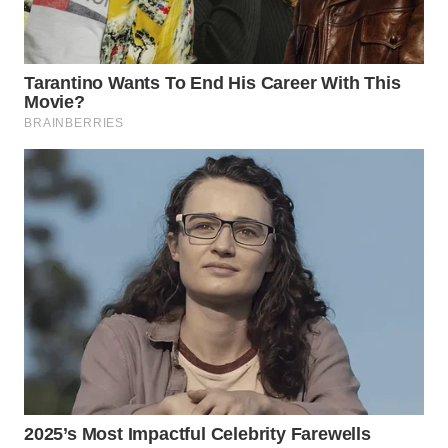
WN
PRIANGAN
TIMUR
WN
SEMARANG
WN
SOLO
WN
BOROBUDUR
WN
MADURA
WN
SURABAYA