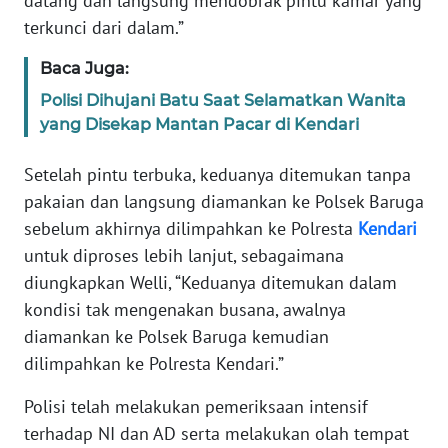
datang dan langsung mendobrak pintu kamar yang
terkunci dari dalam.”
KARIR
Baca Juga:
DISCLAIMER
Polisi Dihujani Batu Saat Selamatkan Wanita
yang Disekap Mantan Pacar di Kendari
Wahana
News
Setelah pintu terbuka, keduanya ditemukan tanpa
Regional
pakaian dan langsung diamankan ke Polsek Baruga
sebelum akhirnya dilimpahkan ke Polresta
Kendari
WN
untuk diproses lebih lanjut, sebagaimana
SUMUT
diungkapkan Welli, “Keduanya ditemukan dalam
kondisi tak mengenakan busana, awalnya
WN
diamankan ke Polsek Baruga kemudian
JAKARTA
dilimpahkan ke Polresta Kendari.”
WN
Polisi telah melakukan pemeriksaan intensif
JABAR
terhadap NI dan AD serta melakukan olah tempat