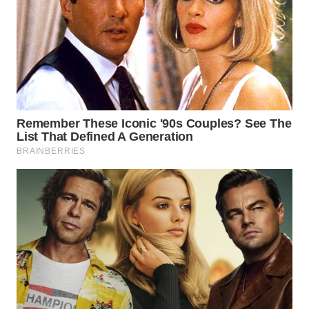
WN
INDRAMAYU
WN
KUNINGAN
WN
MAJALENGKA
WN
SUBANG
WN
SUKABUMI
WN
PURWAKARTA