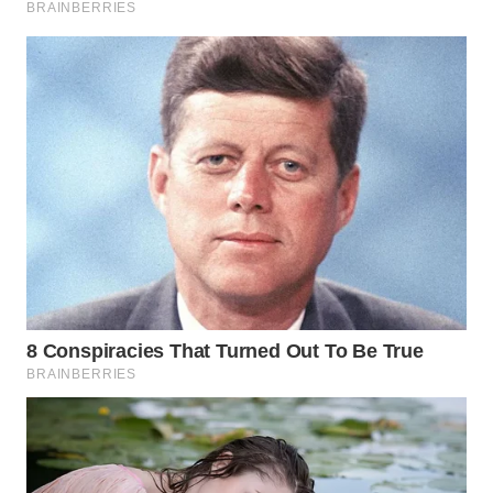
WN
NATUNA
WN
BINTAN
WN
MANDALIKA
WN
LIKUPANG
WN
LABUANBAJO
WN
BORNEO