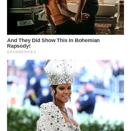
WN
TAPANULI
SELATAN
WN
TANJUNG
LESUNG
WN
KARO
WN
SIMALUNGUN
WN
LABUHANBATU
WN