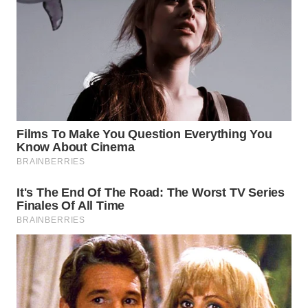
WN
SUMEDANG
WN
CIANJUR
WN
KEPULAUAN
SERIBU
WN
TANGERANG
WN
BINJAI
WN
CIREBON