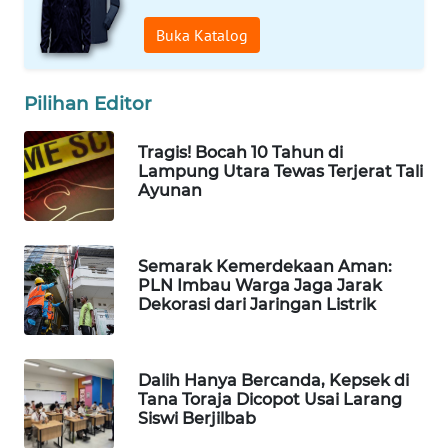
WAHANA
Buka Katalog
LISTRIK
Pilihan Editor
WAHANA
TRAVEL
Tragis! Bocah 10 Tahun di
Lampung Utara Tewas Terjerat Tali
WAHANA
Ayunan
TV
WAHANANEWS
Semarak Kemerdekaan Aman:
ID
PLN Imbau Warga Jaga Jarak
Dekorasi dari Jaringan Listrik
WAHANANEWS
CO ID
Dalih Hanya Bercanda, Kepsek di
WAHANANEWS
Tana Toraja Dicopot Usai Larang
Siswi Berjilbab
NET