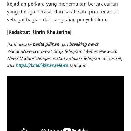
kejadian perkara yang menemukan bercak cairan
WN
BANTEN
yang diduga berasal dari salah satu pria tersebut
sebagai bagian dari rangkaian penyelidikan.
WN
[Redaktur: Rinrin Khaltarina]
NTT
Ikuti update
berita pilihan
dan
breaking news
WN
WahanaNews.co lewat Grup Telegram "WahanaNews.co
KEPRI
News Update" dengan install aplikasi Telegram di ponsel,
klik
https://t.me/WahanaNews
, lalu join.
WN
PAPUA
WN
PAPUA
BARAT
WN
RIAU