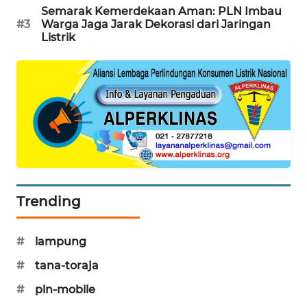
Semarak Kemerdekaan Aman: PLN Imbau
MAWAKA
#3
Warga Jaga Jarak Dekorasi dari Jaringan
Listrik
ID
MARTABAT
NET
PLN
WATCH
MKLI
Trending
LPKKI
#
lampung
LKKI
#
tana-toraja
KOPEKLIN
#
pln-mobile