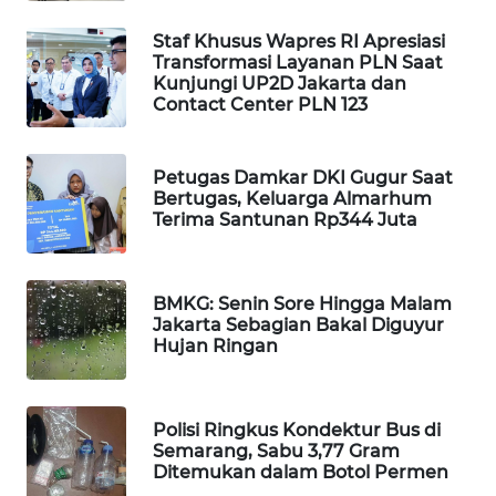
WAHANA
Staf Khusus Wapres RI Apresiasi
SPORT
Transformasi Layanan PLN Saat
Kunjungi UP2D Jakarta dan
Contact Center PLN 123
WAHANA
UMKM
Petugas Damkar DKI Gugur Saat
WAHANA
Bertugas, Keluarga Almarhum
SELEB
Terima Santunan Rp344 Juta
WAHANA
PERSONA
BMKG: Senin Sore Hingga Malam
Jakarta Sebagian Bakal Diguyur
Hujan Ringan
WAHANA
OTOMOTIF
Polisi Ringkus Kondektur Bus di
WAHANA
Semarang, Sabu 3,77 Gram
HEALTH
Ditemukan dalam Botol Permen