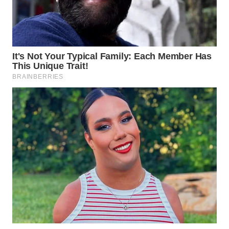
WN
NATUNA
WN
BINTAN
WN
MANDALIKA
WN
LIKUPANG
WN
LABUANBAJO
WN
BORNEO