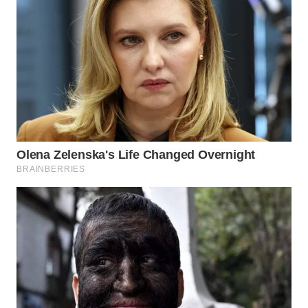
WN
PRIANGAN
TIMUR
WN
SEMARANG
WN
SOLO
WN
BOROBUDUR
WN
MADURA
WN
SURABAYA