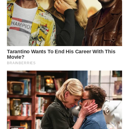
TAPANULI
TENGAH
WN DELI
SERDANG
WN
TEBING
TINGGI
WN
PAKPAK
WN
KARAWANG
WN
BEKASI