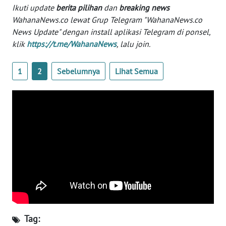
Ikuti update
berita pilihan
dan
breaking news
WahanaNews.co lewat Grup Telegram "WahanaNews.co
KARIR
News Update" dengan install aplikasi Telegram di ponsel,
klik
https://t.me/WahanaNews
, lalu join.
DISCLAIMER
1
2
Sebelumnya
Lihat Semua
Wahana
News
Regional
WN
SUMUT
WN
JAKARTA
WN
JABAR
Tag: