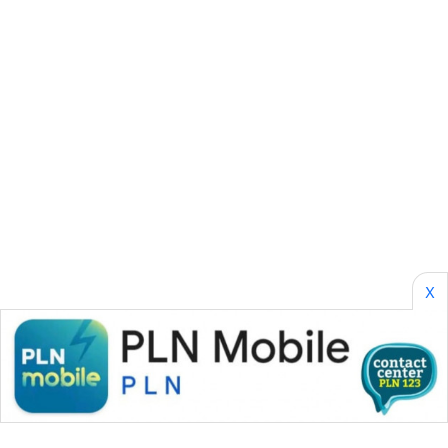
SONYA
ASA
NEWS
X