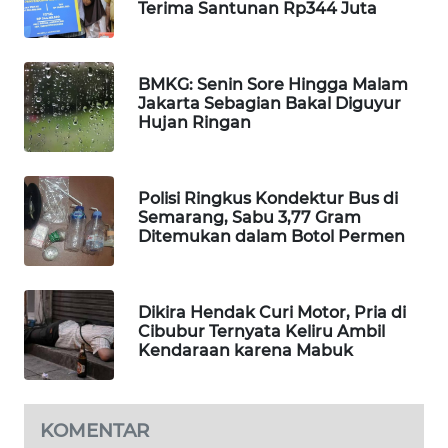
Terima Santunan Rp344 Juta
WAHANA
SPORT
BMKG: Senin Sore Hingga Malam
WAHANA
Jakarta Sebagian Bakal Diguyur
UMKM
Hujan Ringan
WAHANA
SELEB
Polisi Ringkus Kondektur Bus di
Semarang, Sabu 3,77 Gram
Ditemukan dalam Botol Permen
WAHANA
PERSONA
Dikira Hendak Curi Motor, Pria di
WAHANA
Cibubur Ternyata Keliru Ambil
OTOMOTIF
Kendaraan karena Mabuk
WAHANA
HEALTH
KOMENTAR