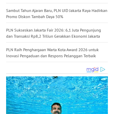
WN
Sambut Tahun Ajaran Baru, PLN UID Jakarta Raya Hadirkan
BABEL
Promo Diskon Tambah Daya 50%
WN
PLN Sukseskan Jakarta Fair 2026: 6,1 Juta Pengunjung
SUMBAR
dan Transaksi Rp8,2 Triliun Gerakkan Ekonomi Jakarta
WN
PLN Raih Penghargaan Warta Kota Award 2026 untuk
SUMSEL
Inovasi Pengaduan dan Respons Pelanggan Terbaik
WN
BENGKULU
WN
LAMPUNG
WN
JATENG