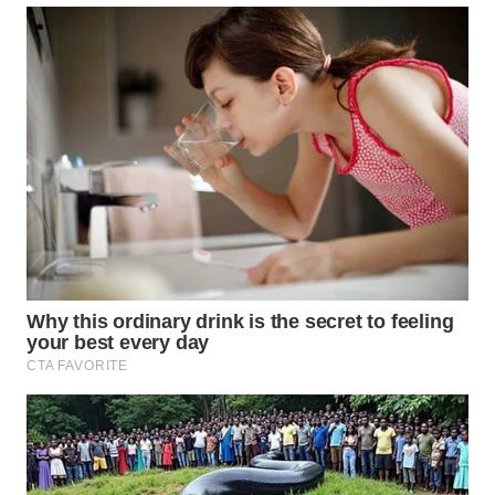
WN
MALUKU
WN
MALUT
WN
DAIRI
WN
DANAU
TOBA
WN
NIAS
WN
LANGKAT