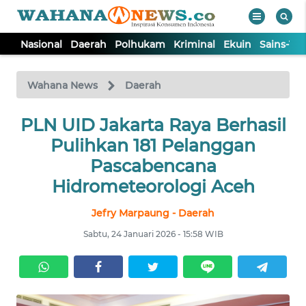
Nasional
Daerah
Polhukam
Kriminal
Ekuin
Sains-Te
WAHANA
Tutup
TV
Wahana News
Daerah
NASIONAL
PLN UID Jakarta Raya Berhasil
Pulihkan 181 Pelanggan
DAERAH
Pascabencana
Hidrometeorologi Aceh
POLHUKAM
Jefry Marpaung - Daerah
Sabtu, 24 Januari 2026 - 15:58 WIB
KRIMINAL
EKUIN