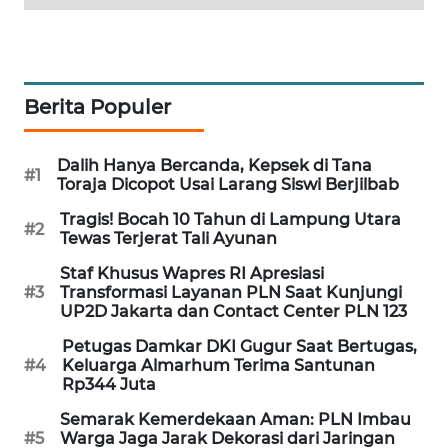
WAHANA
DESA
WISATA
Berita Populer
LAPAK
WAHANA
Dalih Hanya Bercanda, Kepsek di Tana
#1
Toraja Dicopot Usai Larang Siswi Berjilbab
Wahana
Network
Tragis! Bocah 10 Tahun di Lampung Utara
#2
Tewas Terjerat Tali Ayunan
KONSUMEN
Staf Khusus Wapres RI Apresiasi
LISTRIK
#3
Transformasi Layanan PLN Saat Kunjungi
UP2D Jakarta dan Contact Center PLN 123
MASYARAKAT
Petugas Damkar DKI Gugur Saat Bertugas,
KELISTRIKAN
#4
Keluarga Almarhum Terima Santunan
Rp344 Juta
WALINKI
Semarak Kemerdekaan Aman: PLN Imbau
ID
#5
Warga Jaga Jarak Dekorasi dari Jaringan