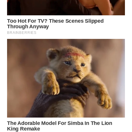
WN
SUMEDANG
WN
CIANJUR
WN
KEPULAUAN
SERIBU
WN
TANGERANG
WN
BINJAI
WN
CIREBON