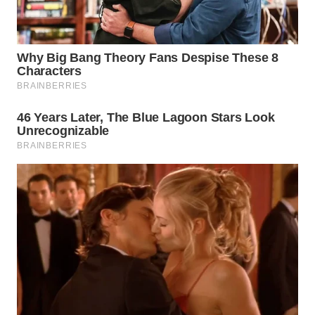
WN
BOGOR
WN
DEPOK
WN
TAPANULI
UTARA
WN
SAMOSIR
WN
PADANG
LAWAS