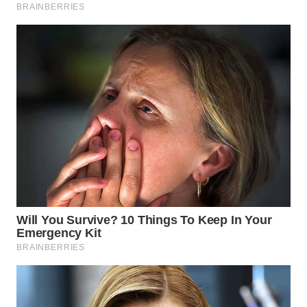
WN
INDRAMAYU
WN
KUNINGAN
WN
MAJALENGKA
WN
SUBANG
WN
SUKABUMI
WN
PURWAKARTA