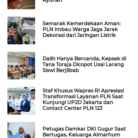
Ayunan
WAHANA
LISTRIK
Semarak Kemerdekaan Aman:
PLN Imbau Warga Jaga Jarak
WAHANA
Dekorasi dari Jaringan Listrik
TRAVEL
WAHANA
Dalih Hanya Bercanda, Kepsek di
TV
Tana Toraja Dicopot Usai Larang
Siswi Berjilbab
WAHANANEWS
ID
Staf Khusus Wapres RI Apresiasi
Transformasi Layanan PLN Saat
WAHANANEWS
Kunjungi UP2D Jakarta dan
CO ID
Contact Center PLN 123
WAHANANEWS
Petugas Damkar DKI Gugur Saat
NET
Bertugas, Keluarga Almarhum