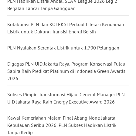
PLN Hadirkan Listrik Andal, SEA V League 2026 Leg 2
Berjalan Lancar Tanpa Gangguan
WN
SERAMBI
Kolaborasi PLN dan KOLEKSI Perkuat Literasi Kendaraan
Listrik untuk Dukung Transisi Energi Bersih
WN
JAMBI
PLN Nyalakan Serentak Listrik untuk 1.700 Pelanggan
WN
SULTRA
Digagas PLN UID Jakarta Raya, Program Konservasi Pulau
Sabira Raih Predikat Platinum di Indonesia Green Awards
WN
2026
NTB
Sukses Pimpin Transformasi Hijau, General Manager PLN
WN
UID Jakarta Raya Raih Energy Executive Award 2026
SULTENG
Kawal Kemeriahan Malam Final Abang None Jakarta
WN
Kepulauan Seribu 2026, PLN Sukses Hadirkan Listrik
SULBAR
Tanpa Kedip