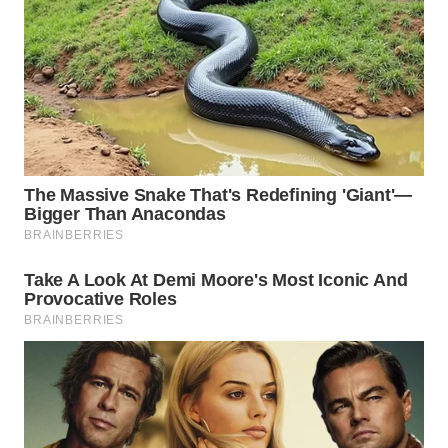
WN
TAPANULI
SELATAN
WN
TANJUNG
LESUNG
WN
KARO
WN
SIMALUNGUN
WN
LABUHANBATU
WN