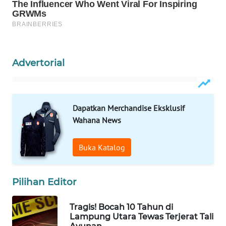
Wahana
Media
Group
WAHANA
Advertorial
NEWS
WAHANA
TANI
Dapatkan Merchandise Eksklusif
Wahana News
WAHANA
ADVOKAT
Buka Katalog
WAHANA
INFRASTRUKTUR
Pilihan Editor
WAHANA
Tragis! Bocah 10 Tahun di
KONSUMEN
Lampung Utara Tewas Terjerat Tali