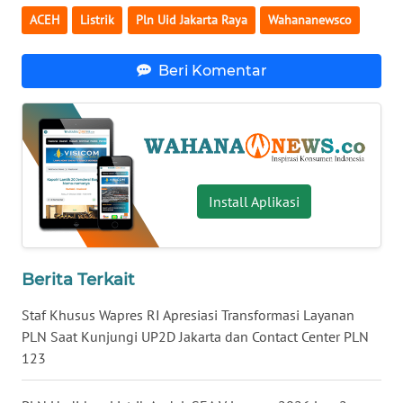
WN
ACEH
Listrik
Pln Uid Jakarta Raya
Wahananewsco
BANTEN
Beri Komentar
WN
NTT
WN
KEPRI
Install Aplikasi
WN
PAPUA
Berita Terkait
WN
PAPUA
Staf Khusus Wapres RI Apresiasi Transformasi Layanan
BARAT
PLN Saat Kunjungi UP2D Jakarta dan Contact Center PLN
123
WN
RIAU