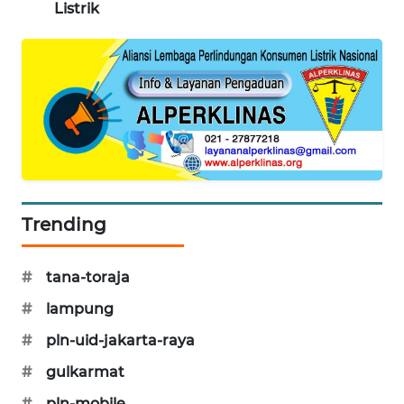
Listrik
MAWAKA
ID
MARTABAT
NET
PLN
WATCH
Trending
MKLI
#
tana-toraja
LPKKI
#
lampung
LKKI
#
pln-uid-jakarta-raya
#
gulkarmat
KOPEKLIN
#
pln-mobile