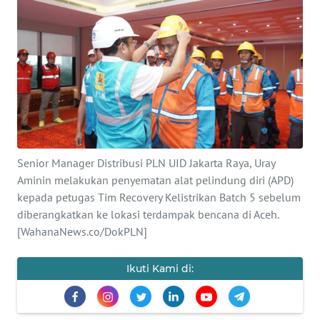
SAINS-TEKNO
KESEHATAN
INTERNASIONAL
SERBA-SERBI
Senior Manager Distribusi PLN UID Jakarta Raya, Uray
PENDIDIKAN
Aminin melakukan penyematan alat pelindung diri (APD)
kepada petugas Tim Recovery Kelistrikan Batch 5 sebelum
OLAHRAGA
diberangkatkan ke lokasi terdampak bencana di Aceh.
[WahanaNews.co/DokPLN]
OPINI
Ikuti Kami di:
EDITORIAL