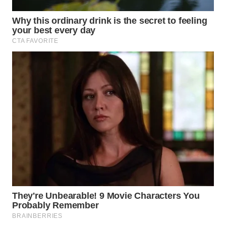
WN
KALTARA
WN
KALSEL
WN
KALTIM
WN
SULSEL
WN
GORONTALO
WN
SULUT