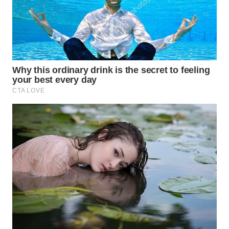
WN
NUSANTARA
WN
JOGJA
WN
JATIM
WN
BALI
WN
KALBAR
WN
KALTENG