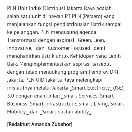
Informasi
PLN Unit Induk Distribusi Jakarta Raya adalah
INDEKS
salah satu unit di bawah PT PLN (Persero) yang
BERITA
menjalankan fungsi pendistribusian listrik sampai
ke pelanggan. PLN mengusung agenda
KONTAK
Transformasi dengan aspirasi _Green, Lean,
KAMI
Innovative,_ dan _Customer Focused_ demi
menghadirkan listrik untuk Kehidupan yang Lebih
INFO
Baik. Mengimplementasikan aspirasi tersebut
IKLAN
dengan tetap mendukung program Pemprov DKI
Jakarta, PLN UID Jakarta Raya melengkapi
TENTANG
KAMI
inisiatifnya melalui Jakarta _Smart Electricity_ (JSE)
3.0 dengan enam pilar: _Smart Services, Smart
PEDOMAN
Business, Smart Infrastructure, Smart Living, Smart
MEDIA
Mobility,_ dan _Smart Sustainability_.
SIBER
[Redaktur: Amanda Zubehor]
REDAKSI