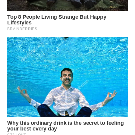
WN
INDRAMAYU
WN
KUNINGAN
WN
MAJALENGKA
WN
SUBANG
WN
SUKABUMI
WN
PURWAKARTA