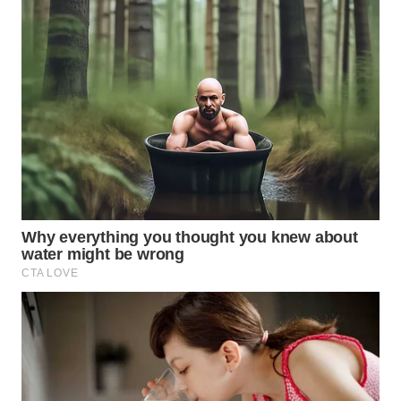
Wahana
Media
Group
WAHANA
NEWS
WAHANA
TANI
WAHANA
ADVOKAT
WAHANA
INFRASTRUKTUR
WAHANA
KONSUMEN