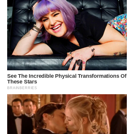
WN
BOGOR
WN
DEPOK
WN
TAPANULI
UTARA
WN
SAMOSIR
WN
PADANG
LAWAS