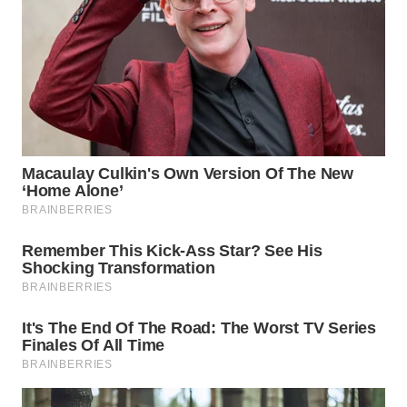
WN
NATUNA
WN
BINTAN
WN
MANDALIKA
WN
LIKUPANG
WN
LABUANBAJO
WN
BORNEO