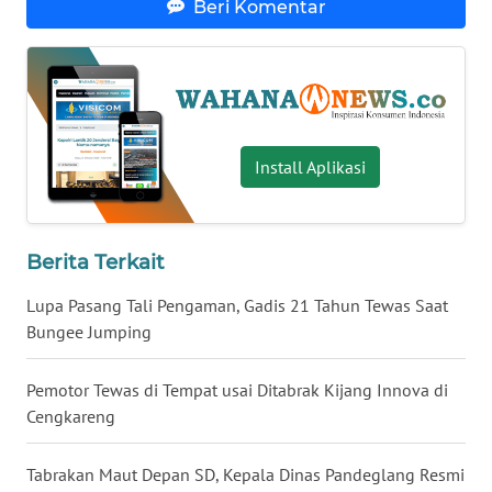
Beri Komentar
WN
BABEL
WN
SUMBAR
Install Aplikasi
WN
SUMSEL
Berita Terkait
WN
BENGKULU
Lupa Pasang Tali Pengaman, Gadis 21 Tahun Tewas Saat
Bungee Jumping
WN
LAMPUNG
Pemotor Tewas di Tempat usai Ditabrak Kijang Innova di
Cengkareng
WN
JATENG
Tabrakan Maut Depan SD, Kepala Dinas Pandeglang Resmi