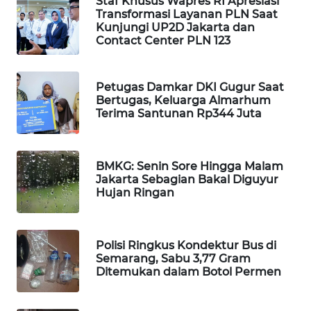
Staf Khusus Wapres RI Apresiasi
Transformasi Layanan PLN Saat
WAHANA
Kunjungi UP2D Jakarta dan
DESA
Contact Center PLN 123
WISATA
LAPAK
Petugas Damkar DKI Gugur Saat
WAHANA
Bertugas, Keluarga Almarhum
Terima Santunan Rp344 Juta
Wahana
Network
BMKG: Senin Sore Hingga Malam
Jakarta Sebagian Bakal Diguyur
KONSUMEN
Hujan Ringan
LISTRIK
MASYARAKAT
Polisi Ringkus Kondektur Bus di
KELISTRIKAN
Semarang, Sabu 3,77 Gram
Ditemukan dalam Botol Permen
WALINKI
ID