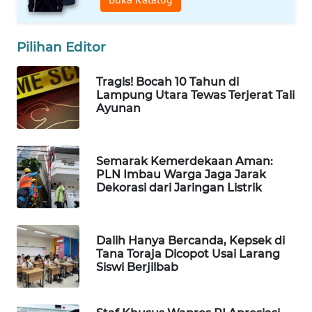
WAHANA
SPORT
Pilihan Editor
WAHANA
Tragis! Bocah 10 Tahun di
UMKM
Lampung Utara Tewas Terjerat Tali
Ayunan
WAHANA
SELEB
Semarak Kemerdekaan Aman:
WAHANA
PLN Imbau Warga Jaga Jarak
PERSONA
Dekorasi dari Jaringan Listrik
WAHANA
OTOMOTIF
Dalih Hanya Bercanda, Kepsek di
Tana Toraja Dicopot Usai Larang
Siswi Berjilbab
WAHANA
HEALTH