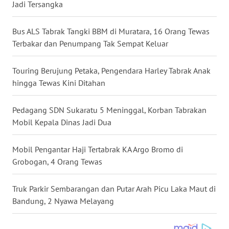
Jadi Tersangka
WN
NUSANTARA
Bus ALS Tabrak Tangki BBM di Muratara, 16 Orang Tewas
Terbakar dan Penumpang Tak Sempat Keluar
WN
JOGJA
Touring Berujung Petaka, Pengendara Harley Tabrak Anak
hingga Tewas Kini Ditahan
WN
JATIM
Pedagang SDN Sukaratu 5 Meninggal, Korban Tabrakan
Mobil Kepala Dinas Jadi Dua
WN
BALI
Mobil Pengantar Haji Tertabrak KA Argo Bromo di
Grobogan, 4 Orang Tewas
WN
KALBAR
Truk Parkir Sembarangan dan Putar Arah Picu Laka Maut di
Bandung, 2 Nyawa Melayang
WN
KALTENG