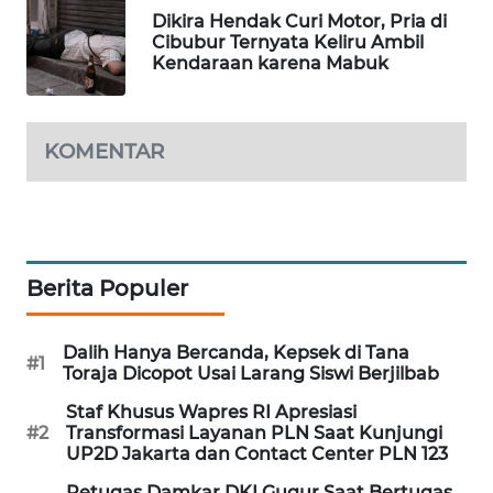
Dikira Hendak Curi Motor, Pria di
MAWAKA
Cibubur Ternyata Keliru Ambil
ID
Kendaraan karena Mabuk
MARTABAT
NET
KOMENTAR
PLN
WATCH
MKLI
Berita Populer
LPKKI
Dalih Hanya Bercanda, Kepsek di Tana
#1
Toraja Dicopot Usai Larang Siswi Berjilbab
LKKI
Staf Khusus Wapres RI Apresiasi
#2
Transformasi Layanan PLN Saat Kunjungi
UP2D Jakarta dan Contact Center PLN 123
KOPEKLIN
Petugas Damkar DKI Gugur Saat Bertugas,