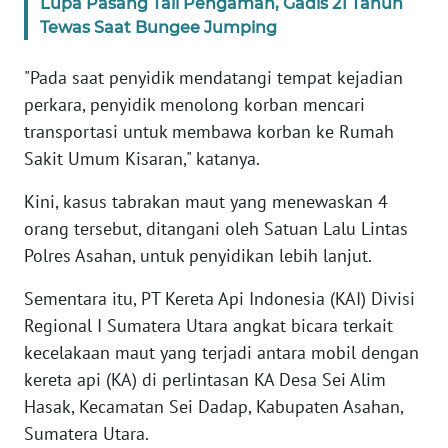
Lupa Pasang Tali Pengaman, Gadis 21 Tahun
WN
Tewas Saat Bungee Jumping
BANTEN
"Pada saat penyidik mendatangi tempat kejadian
WN
perkara, penyidik menolong korban mencari
NTT
transportasi untuk membawa korban ke Rumah
Sakit Umum Kisaran," katanya.
WN
KEPRI
Kini, kasus tabrakan maut yang menewaskan 4
orang tersebut, ditangani oleh Satuan Lalu Lintas
WN
Polres Asahan, untuk penyidikan lebih lanjut.
PAPUA
Sementara itu, PT Kereta Api Indonesia (KAI) Divisi
WN
Regional I Sumatera Utara angkat bicara terkait
PAPUA
kecelakaan maut yang terjadi antara mobil dengan
BARAT
kereta api (KA) di perlintasan KA Desa Sei Alim
Hasak, Kecamatan Sei Dadap, Kabupaten Asahan,
WN
RIAU
Sumatera Utara.