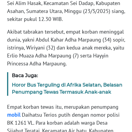
Informasi
Sei Alim Hasak, Kecamatan Sei Dadap, Kabupaten
Asahan, Sumatera Utara, Minggu (23/3/2025) siang,
INDEKS
sekitar pukul 12.30 WIB.
BERITA
Akibat tabrakan tersebut, empat korban meninggal
KONTAK
dunia, yakni Abdul Kahar Adha Marpaung (34) sopir,
KAMI
istrinya, Wiriyani (32) dan kedua anak mereka, yaitu
Erlio Muaza Adha Marpaung (7) serta Hayyin
INFO
Princessa Adha Marpaung.
IKLAN
Baca Juga:
TENTANG
Horor Bus Terguling di Afrika Selatan, Belasan
KAMI
Penumpang Tewas Termasuk Anak-anak
PEDOMAN
Empat korban tewas itu, merupakan penumpang
MEDIA
mobil
Daihatsu Terios putih dengan nomor polisi
SIBER
BK 1261 VL. Para korban adalah warga Desa
Sijabut Teratai, Kecamatan Air batu, Kabupaten
REDAKSI