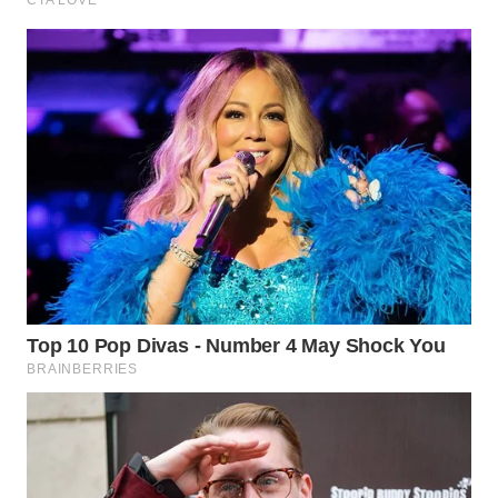
WN
PRIANGAN
TIMUR
WN
SEMARANG
WN
SOLO
WN
BOROBUDUR
WN
MADURA
WN
SURABAYA