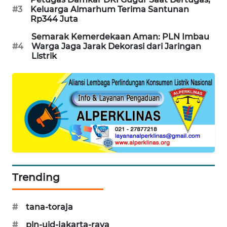
#3
Keluarga Almarhum Terima Santunan
PORTAL
Rp344 Juta
KONSUMEN
Semarak Kemerdekaan Aman: PLN Imbau
#4
Warga Jaga Jarak Dekorasi dari Jaringan
FORWAMKI
Listrik
ALPERKLINAS
FORJASIDA
TAMBANG
NEWS
SITUNGIR
Trending
NEWS
SIDIKALANG
#
tana-toraja
NEWS
#
pln-uid-jakarta-raya