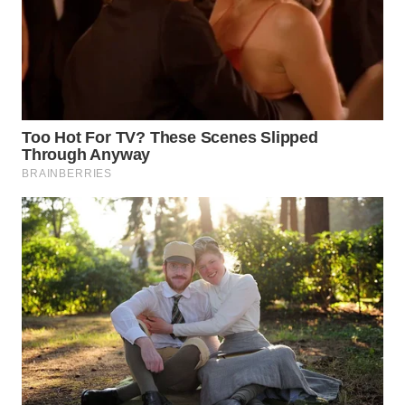
WN
SUMEDANG
WN
CIANJUR
WN
KEPULAUAN
SERIBU
WN
TANGERANG
WN
BINJAI
WN
CIREBON