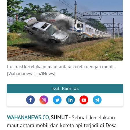
SAINS-TEKNO
KESEHATAN
INTERNASIONAL
SERBA-SERBI
Ilustrasi kecelakaan maut antara kereta dengan mobil.
PENDIDIKAN
[Wahananews.co/iNews]
OLAHRAGA
Ikuti Kami di:
OPINI
EDITORIAL
WAHANANEWS.CO
, SUMUT
- Sebuah kecelakaan
maut antara mobil dan kereta api terjadi di Desa