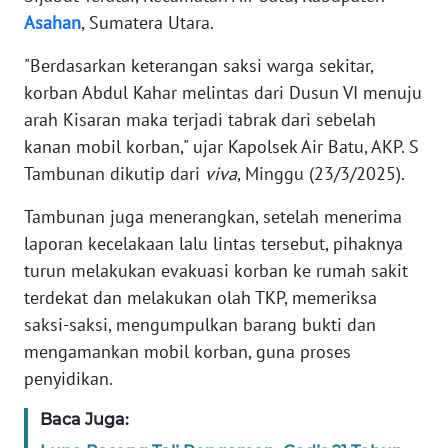
Asahan
, Sumatera Utara.
KARIR
"Berdasarkan keterangan saksi warga sekitar,
korban Abdul Kahar melintas dari Dusun VI menuju
DISCLAIMER
arah Kisaran maka terjadi tabrak dari sebelah
kanan mobil korban," ujar Kapolsek Air Batu, AKP. S
Wahana
News
Tambunan dikutip dari
viva
, Minggu (23/3/2025).
Regional
Tambunan juga menerangkan, setelah menerima
laporan kecelakaan lalu lintas tersebut, pihaknya
WN
SUMUT
turun melakukan evakuasi korban ke rumah sakit
terdekat dan melakukan olah TKP, memeriksa
WN
saksi-saksi, mengumpulkan barang bukti dan
JAKARTA
mengamankan mobil korban, guna proses
penyidikan.
WN
JABAR
Baca Juga: