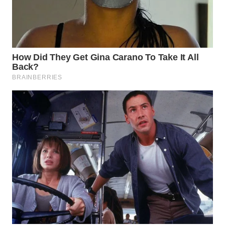
WN
TAPANULI
SELATAN
WN
TANJUNG
LESUNG
WN
KARO
WN
SIMALUNGUN
WN
LABUHANBATU
WN