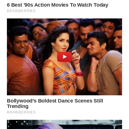
TAPANULI
TENGAH
WN DELI
SERDANG
WN
TEBING
TINGGI
WN
PAKPAK
WN
KARAWANG
WN
BEKASI