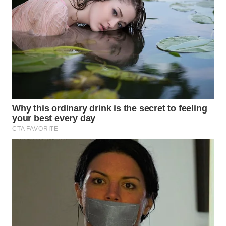
WN
MALUKU
WN
MALUT
WN
DAIRI
WN
DANAU
TOBA
WN
NIAS
WN
LANGKAT