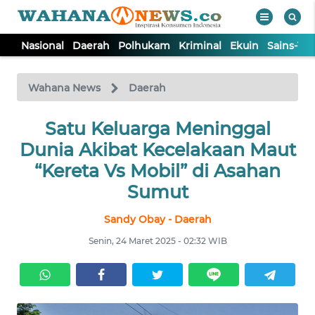
Nasional
Daerah
Polhukam
Kriminal
Ekuin
Sains-Te
WAHANA
Tutup
TV
Wahana News
Daerah
NASIONAL
Satu Keluarga Meninggal
Dunia Akibat Kecelakaan Maut
DAERAH
“Kereta Vs Mobil” di Asahan
Sumut
POLHUKAM
Sandy Obay - Daerah
Senin, 24 Maret 2025 - 02:32 WIB
KRIMINAL
EKUIN