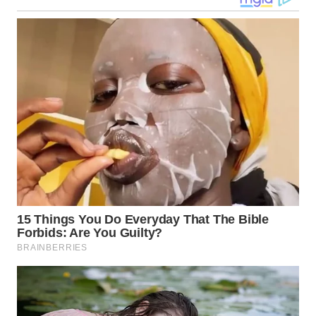
WN
KALTARA
WN
KALSEL
WN
KALTIM
WN
SULSEL
WN
GORONTALO
WN
SULUT