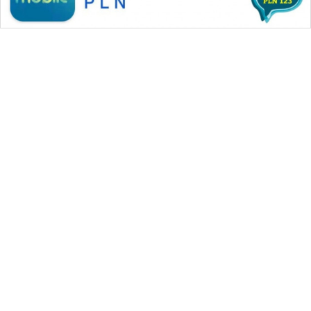
WAHANA MEDIA GROUP
|
|
|
WAHANA NEWS co
WAHANA TANI
WAHANA ADVOKAT
|
|
WAHANA INFRASTRUKTUR
WAHANA KONSUMEN
|
|
|
WAHANA LISTRIK
WAHANA TRAVEL
WAHANA TV
|
|
|
WAHANANEWS id
WAHANANEWS CO ID
WAHANANEWS NET
|
|
|
WAHANA SPORT ID
Wahana UMKM
Wahana Seleb
|
|
|
Wahana Persona
Wahana Otomotif
Wahana Health
|
Wahana Desa Wisata
Lapak Wahana