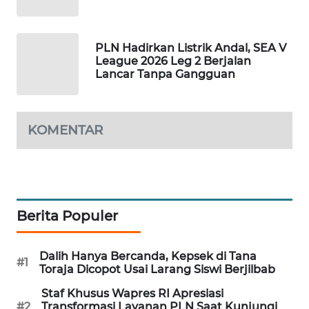
WAHANA
LISTRIK
PLN Hadirkan Listrik Andal, SEA V
League 2026 Leg 2 Berjalan
WAHANA
Lancar Tanpa Gangguan
TRAVEL
WAHANA
KOMENTAR
TV
WAHANANEWS
ID
Berita Populer
WAHANANEWS
CO ID
Dalih Hanya Bercanda, Kepsek di Tana
#1
Toraja Dicopot Usai Larang Siswi Berjilbab
WAHANANEWS
NET
Staf Khusus Wapres RI Apresiasi
#2
Transformasi Layanan PLN Saat Kunjungi