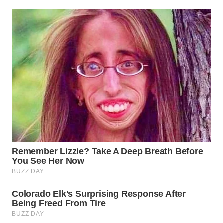
WN
TAPANULI
SELATAN
WN
TANJUNG
LESUNG
WN
KARO
WN
SIMALUNGUN
WN
LABUHANBATU
WN