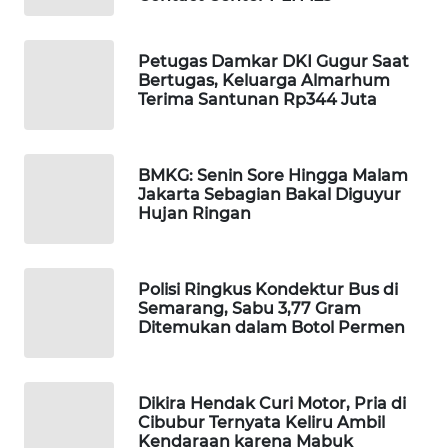
Wahana
Media
Petugas Damkar DKI Gugur Saat
Group
Bertugas, Keluarga Almarhum
Terima Santunan Rp344 Juta
WAHANA
NEWS
BMKG: Senin Sore Hingga Malam
WAHANA
Jakarta Sebagian Bakal Diguyur
TANI
Hujan Ringan
WAHANA
ADVOKAT
Polisi Ringkus Kondektur Bus di
Semarang, Sabu 3,77 Gram
Ditemukan dalam Botol Permen
WAHANA
INFRASTRUKTUR
WAHANA
Dikira Hendak Curi Motor, Pria di
Cibubur Ternyata Keliru Ambil
KONSUMEN
Kendaraan karena Mabuk