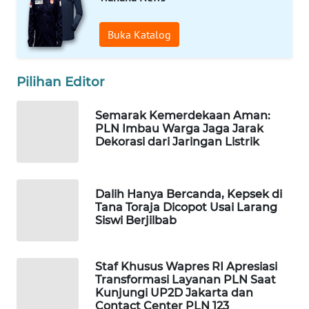
WN
Buka Katalog
NATUNA
WN
Pilihan Editor
BINTAN
Semarak Kemerdekaan Aman:
WN
PLN Imbau Warga Jaga Jarak
MANDALIKA
Dekorasi dari Jaringan Listrik
WN
LIKUPANG
Dalih Hanya Bercanda, Kepsek di
Tana Toraja Dicopot Usai Larang
Siswi Berjilbab
WN
LABUANBAJO
Staf Khusus Wapres RI Apresiasi
WN
Transformasi Layanan PLN Saat
BORNEO
Kunjungi UP2D Jakarta dan
Contact Center PLN 123