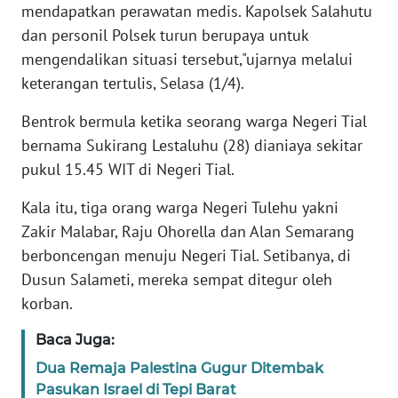
mendapatkan perawatan medis. Kapolsek Salahutu
dan personil Polsek turun berupaya untuk
KARIR
mengendalikan situasi tersebut,"ujarnya melalui
keterangan tertulis, Selasa (1/4).
DISCLAIMER
Bentrok bermula ketika seorang warga Negeri Tial
Wahana
bernama Sukirang Lestaluhu (28) dianiaya sekitar
News
pukul 15.45 WIT di Negeri Tial.
Regional
Kala itu, tiga orang warga Negeri Tulehu yakni
WN
Zakir Malabar, Raju Ohorella dan Alan Semarang
SUMUT
berboncengan menuju Negeri Tial. Setibanya, di
Dusun Salameti, mereka sempat ditegur oleh
WN
JAKARTA
korban.
Baca Juga:
WN
JABAR
Dua Remaja Palestina Gugur Ditembak
Pasukan Israel di Tepi Barat