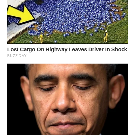
WN
INDRAMAYU
WN
KUNINGAN
WN
MAJALENGKA
WN
SUBANG
WN
SUKABUMI
WN
PURWAKARTA