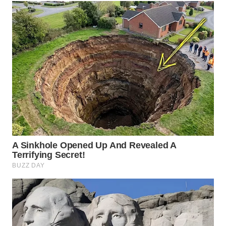
TAPANULI
TENGAH
WN DELI
SERDANG
WN
TEBING
TINGGI
WN
PAKPAK
WN
KARAWANG
WN
BEKASI