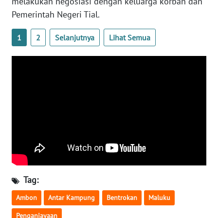
melakukan negosiasi dengan keluarga korban dan
Pemerintah Negeri Tial.
WN
SERAMBI
1
2
Selanjutnya
Lihat Semua
WN
JAMBI
WN
SULTRA
WN
NTB
WN
SULTENG
Tag:
WN
Ambon
Antar Kampung
Bentrokan
Maluku
SULBAR
Penganiayaan