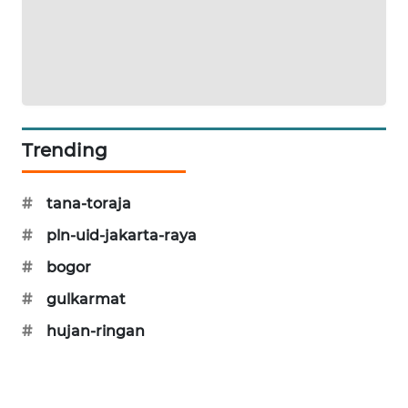
WAHANA
DESA
WISATA
LAPAK
WAHANA
Trending
Wahana
Network
#
tana-toraja
#
pln-uid-jakarta-raya
KONSUMEN
LISTRIK
#
bogor
#
gulkarmat
MASYARAKAT
KELISTRIKAN
#
hujan-ringan
WALINKI
ID