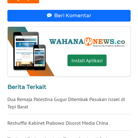
WN
BABEL
Beri Komentar
WN
SUMBAR
WN
Install Aplikasi
SUMSEL
WN
BENGKULU
Berita Terkait
Dua Remaja Palestina Gugur Ditembak Pasukan Israel di
WN
Tepi Barat
LAMPUNG
Reshuffle Kabinet Prabowo Disorot Media China
WN
JATENG