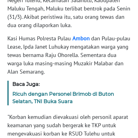
Negeri Tulehu, Kecamatan Salahutu, Kabupaten
Informasi
Maluku Tengah, Maluku terlibat bentrok pada Senin
INDEKS
(31/3). Akibat peristiwa itu, satu orang tewas dan
BERITA
dua orang dilaporkan luka.
Kasi Humas Polresta Pulau
Ambon
dan Pulau-pulau
KONTAK
KAMI
Lease, Ipda Janet Luhukay mengatakan warga yang
tewas bernama Raju Ohorella. Sementara dua
INFO
warga luka masing-masing Muzakir Malabar dan
IKLAN
Alan Semarang.
TENTANG
Baca Juga:
KAMI
Ricuh dengan Personel Brimob di Buton
Selatan, TNI Buka Suara
PEDOMAN
MEDIA
"Korban kemudian dievakuasi oleh personil aparat
SIBER
keamanan yang sudah bergerak ke TKP untuk
mengevakuasi korban ke RSUD Tulehu untuk
REDAKSI