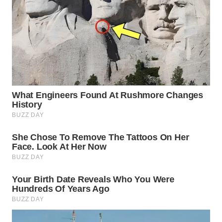
WN
BOGOR
WN
DEPOK
WN
TAPANULI
UTARA
WN
SAMOSIR
WN
PADANG
LAWAS