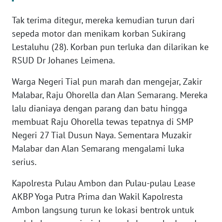
WN
BANTEN
Tak terima ditegur, mereka kemudian turun dari
sepeda motor dan menikam korban Sukirang
WN
Lestaluhu (28). Korban pun terluka dan dilarikan ke
NTT
RSUD Dr Johanes Leimena.
Warga Negeri Tial pun marah dan mengejar, Zakir
WN
KEPRI
Malabar, Raju Ohorella dan Alan Semarang. Mereka
lalu dianiaya dengan parang dan batu hingga
WN
membuat Raju Ohorella tewas tepatnya di SMP
PAPUA
Negeri 27 Tial Dusun Naya. Sementara Muzakir
Malabar dan Alan Semarang mengalami luka
WN
serius.
PAPUA
BARAT
Kapolresta Pulau Ambon dan Pulau-pulau Lease
AKBP Yoga Putra Prima dan Wakil Kapolresta
WN
Ambon langsung turun ke lokasi bentrok untuk
RIAU