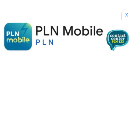
CILEUNGSI
NEWS
X
BERKAT
NEWS
BERAMPU
NEWS
ANUGERAH
NEWS
AKHLAK
ID
PERAPKI
NEWS
WAHANA MEDIA GROUP
|
|
|
WAHANA NEWS co
WAHANA TANI
WAHANA ADVOKAT