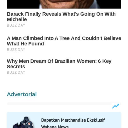
WN
PRIANGAN
TIMUR
WN
SEMARANG
WN
SOLO
WN
BOROBUDUR
Advertorial
WN
MADURA
WN
Dapatkan Merchandise Eksklusif
SURABAYA
Wahana News