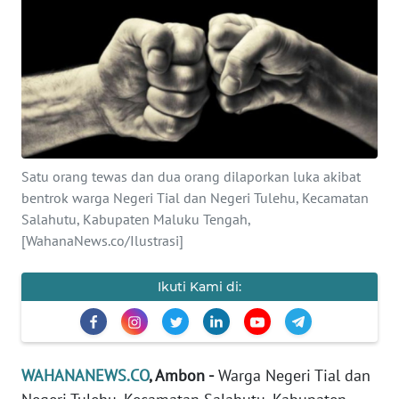
SAINS-TEKNO
KESEHATAN
INTERNASIONAL
SERBA-SERBI
Satu orang tewas dan dua orang dilaporkan luka akibat
bentrok warga Negeri Tial dan Negeri Tulehu, Kecamatan
PENDIDIKAN
Salahutu, Kabupaten Maluku Tengah,
[WahanaNews.co/Ilustrasi]
OLAHRAGA
Ikuti Kami di:
OPINI
EDITORIAL
WAHANANEWS.CO
, Ambon -
Warga Negeri Tial dan