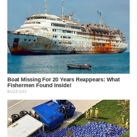
WN
SUMEDANG
WN
CIANJUR
WN
KEPULAUAN
SERIBU
WN
TANGERANG
WN
BINJAI
WN
CIREBON