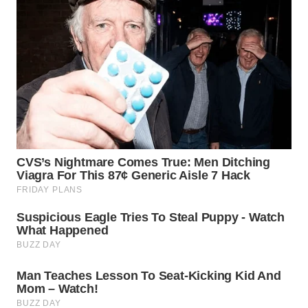
WN
MALUKU
WN
MALUT
WN
DAIRI
WN
DANAU
TOBA
WN
NIAS
WN
LANGKAT