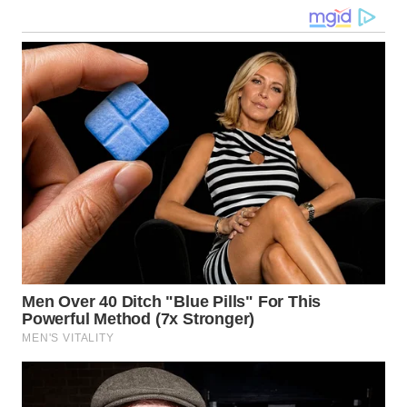
WN
KALTARA
WN
KALSEL
WN
KALTIM
WN
SULSEL
WN
GORONTALO
WN
SULUT