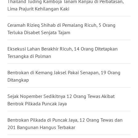
Thailand Tuding Kamboja Tanam Ranjau di Perbatasan,
WN
Lima Prajurit Kehilangan Kaki
NUSANTARA
Ceramah Rizieq Shihab di Pemalang Ricuh, 5 Orang
WN
Terluka Disabet Senjata Tajam
JOGJA
Eksekusi Lahan Berakhir Ricuh, 14 Orang Ditetapkan
WN
Tersangka di Polman
JATIM
Bentrokan di Kemang Jaksel Pakai Senapan, 19 Orang
WN
Ditangkap
BALI
Sejak Nopember Sedikitnya 12 Orang Tewas Akibat
WN
Bentrok Pilkada Puncak Jaya
KALBAR
Bentrokan Pilkada di Puncak Jaya, 12 Orang Tewas dan
WN
201 Bangunan Hangus Terbakar
KALTENG