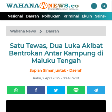
Nasional
Daerah
Polhukam
Kriminal
Ekuin
Sains-Te
WAHANA
Tutup
TV
Wahana News
Daerah
NASIONAL
Satu Tewas, Dua Luka Akibat
Bentrokan Antar Kampung di
DAERAH
Maluku Tengah
Sopian Simanjuntak - Daerah
POLHUKAM
Rabu, 2 April 2025 - 00:48 WIB
KRIMINAL
EKUIN