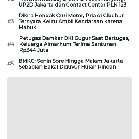
UP2D Jakarta dan Contact Center PLN 123
WAHANA
SPORT
Dikira Hendak Curi Motor, Pria di Cibubur
#3
Ternyata Keliru Ambil Kendaraan karena
Mabuk
WAHANA
UMKM
Petugas Damkar DKI Gugur Saat Bertugas,
#4
Keluarga Almarhum Terima Santunan
Rp344 Juta
WAHANA
SELEB
BMKG: Senin Sore Hingga Malam Jakarta
#5
Sebagian Bakal Diguyur Hujan Ringan
WAHANA
PERSONA
WAHANA
OTOMOTIF
WAHANA
HEALTH