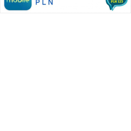
WAHANA MEDIA GROUP
|
|
|
WAHANA NEWS co
WAHANA TANI
WAHANA ADVOKAT
|
|
WAHANA INFRASTRUKTUR
WAHANA KONSUMEN
|
|
|
WAHANA LISTRIK
WAHANA TRAVEL
WAHANA TV
|
|
|
WAHANANEWS id
WAHANANEWS CO ID
WAHANANEWS NET
|
|
|
WAHANA SPORT ID
Wahana UMKM
Wahana Seleb
|
|
|
Wahana Persona
Wahana Otomotif
Wahana Health