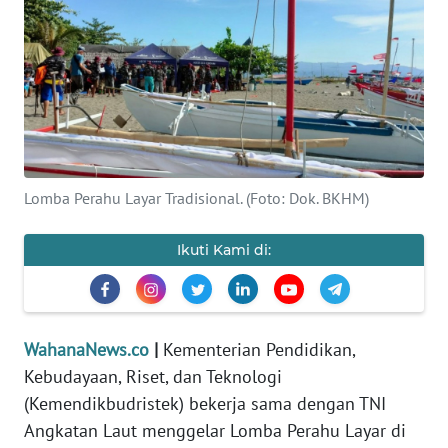
SAINS-TEKNO
KESEHATAN
INTERNASIONAL
SERBA-SERBI
Lomba Perahu Layar Tradisional. (Foto: Dok. BKHM)
PENDIDIKAN
Ikuti Kami di:
OLAHRAGA
OPINI
WahanaNews.co
|
Kementerian Pendidikan,
Kebudayaan, Riset, dan Teknologi
EDITORIAL
(Kemendikbudristek) bekerja sama dengan TNI
Angkatan Laut menggelar Lomba Perahu Layar di