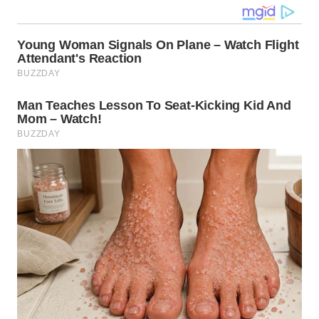
WN
TAPANULI
SELATAN
WN
TANJUNG
LESUNG
WN
KARO
WN
SIMALUNGUN
WN
LABUHANBATU
WN