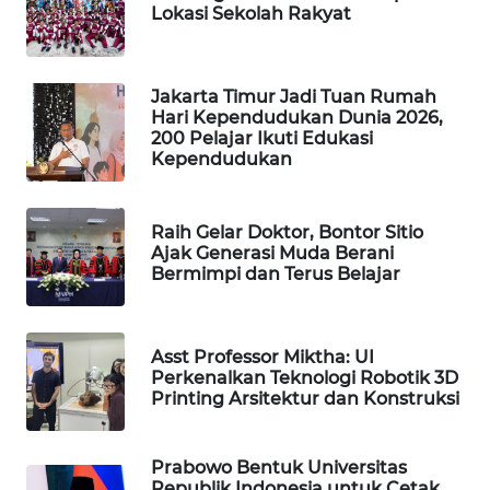
Lokasi Sekolah Rakyat
WAHANA
SPORT
Jakarta Timur Jadi Tuan Rumah
WAHANA
Hari Kependudukan Dunia 2026,
UMKM
200 Pelajar Ikuti Edukasi
Kependudukan
WAHANA
SELEB
Raih Gelar Doktor, Bontor Sitio
Ajak Generasi Muda Berani
WAHANA
Bermimpi dan Terus Belajar
PERSONA
WAHANA
Asst Professor Miktha: UI
OTOMOTIF
Perkenalkan Teknologi Robotik 3D
Printing Arsitektur dan Konstruksi
WAHANA
HEALTH
Prabowo Bentuk Universitas
Republik Indonesia untuk Cetak