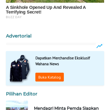
WAHANA
LISTRIK
WAHANA
TRAVEL
Advertorial
WAHANA
TV
Dapatkan Merchandise Eksklusif
WAHANANEWS
Wahana News
ID
Buka Katalog
WAHANANEWS
CO ID
Pilihan Editor
WAHANANEWS
NET
Mendagri Minta Pemda Siapkan