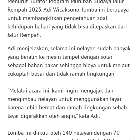
Menurut Kurator Program Muhibah Budaya Jalur
Rempah 2023, Adi Wicaksono, lomba ini berupaya
WN
SERAMBI
untuk membangkitkan pengetahuan soal
kehidupan bahari yang tidak bisa dilepaskan dari
WN
Jalur Rempah.
JAMBI
Adi menjelaskan, selama ini nelayan sudah banyak
yang beralih ke mesin tempel dengan solar
WN
SULTRA
sebagai bahan bakar sehingga biaya untuk melaut
cukuplah besar dan tidak ramah lingkungan.
WN
NTB
“Melalui acara ini, kami ingin mengajak dan
mengimbau nelayan untuk menggunakan layar
WN
karena lebih hemat dan ramah lingkungan sebab
SULTENG
layar digerakkan oleh angin,” kata Adi.
WN
Lomba ini diikuti oleh 140 nelayan dengan 70
SULBAR