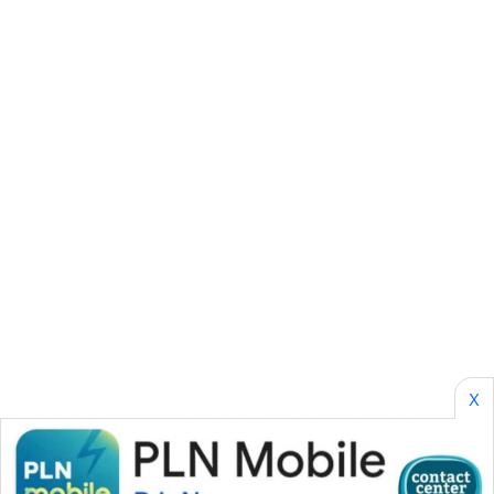
SONYA
ASA
NEWS
X