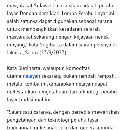
masyarakat Sulawesi masa silam adalah perahu
layar. Dengan demikian, Lomba Perahu Layar ini
KARIR
salah satunya dapat digunakan sebagai sarana
untuk membangkitkan kesadaran sejarah
DISCLAIMER
masyarakat sekarang dengan kejayaan nenek
Wahana
moyang,” kata Sugiharta dalam siaran persnya di
News
Jakarta, Sabtu (23/9/2023).
Regional
Kata Sugiharta, walaupun komoditas
WN
utama
nelayan
sekarang bukan rempah-rempah,
SUMUT
melalui lomba ini, diharapkan nelayan dapat
melestarikan pengetahuan dan teknologi perahu
WN
JAKARTA
layar tradisional ini.
“Salah satu caranya, dengan bersedia mewariskan
WN
pengetahuan dan teknologi perahu layar
JABAR
tradisional ini ke anak cucu dan generasi muda