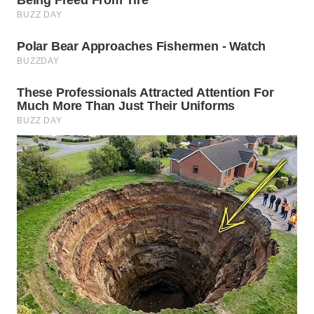
Wahana
Media
Group
WAHANA
NEWS
WAHANA
TANI
WAHANA
ADVOKAT
WAHANA
INFRASTRUKTUR
WAHANA
KONSUMEN