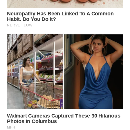
TAPANULI
TENGAH
WN DELI
SERDANG
WN
TEBING
TINGGI
WN
PAKPAK
WN
KARAWANG
WN
BEKASI