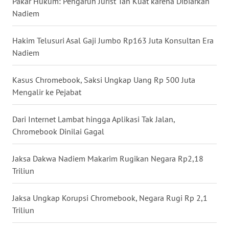
Pakar Hukum: Pengaruh Jurist Tan Kuat karena Dibiarkan
WN
Nadiem
MALUKU
Hakim Telusuri Asal Gaji Jumbo Rp163 Juta Konsultan Era
WN
Nadiem
MALUT
Kasus Chromebook, Saksi Ungkap Uang Rp 500 Juta
WN
Mengalir ke Pejabat
DAIRI
Dari Internet Lambat hingga Aplikasi Tak Jalan,
WN
Chromebook Dinilai Gagal
DANAU
TOBA
Jaksa Dakwa Nadiem Makarim Rugikan Negara Rp2,18
Triliun
WN
NIAS
Jaksa Ungkap Korupsi Chromebook, Negara Rugi Rp 2,1
WN
Triliun
LANGKAT