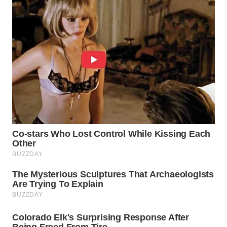
WN
NATUNA
WN
BINTAN
WN
MANDALIKA
WN
LIKUPANG
WN
LABUANBAJO
WN
BORNEO