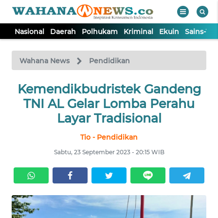
Nasional
Daerah
Polhukam
Kriminal
Ekuin
Sains-Te
WAHANA
Tutup
TV
Wahana News
Pendidikan
NASIONAL
Kemendikbudristek Gandeng
TNI AL Gelar Lomba Perahu
DAERAH
Layar Tradisional
Tio - Pendidikan
POLHUKAM
Sabtu, 23 September 2023 - 20:15 WIB
KRIMINAL
EKUIN