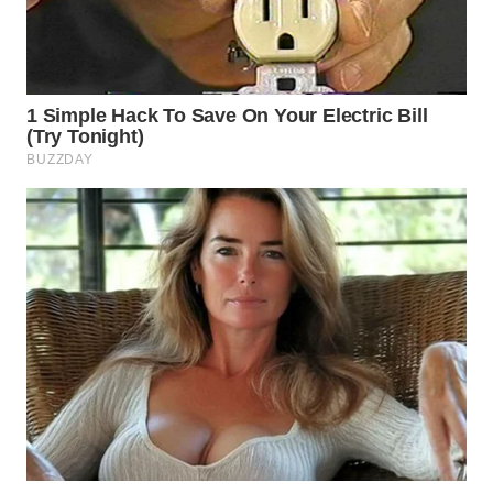
WN
INDRAMAYU
WN
KUNINGAN
WN
MAJALENGKA
WN
SUBANG
WN
SUKABUMI
WN
PURWAKARTA