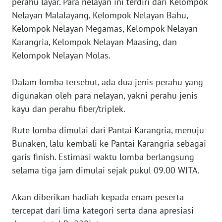
perahu layar. Para nelayan ini terdiri dari Kelompok
Nelayan Malalayang, Kelompok Nelayan Bahu,
WN
BABEL
Kelompok Nelayan Megamas, Kelompok Nelayan
Karangria, Kelompok Nelayan Maasing, dan
WN
Kelompok Nelayan Molas.
SUMBAR
Dalam lomba tersebut, ada dua jenis perahu yang
WN
digunakan oleh para nelayan, yakni perahu jenis
SUMSEL
kayu dan perahu fiber/triplek.
WN
Rute lomba dimulai dari Pantai Karangria, menuju
BENGKULU
Bunaken, lalu kembali ke Pantai Karangria sebagai
garis finish. Estimasi waktu lomba berlangsung
WN
selama tiga jam dimulai sejak pukul 09.00 WITA.
LAMPUNG
Akan diberikan hadiah kepada enam peserta
WN
JATENG
tercepat dari lima kategori serta dana apresiasi