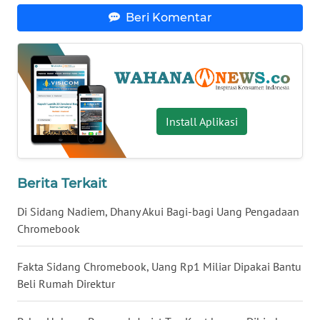
WN
Beri Komentar
KALTARA
WN
KALSEL
WN
Install Aplikasi
KALTIM
WN
Berita Terkait
SULSEL
Di Sidang Nadiem, Dhany Akui Bagi-bagi Uang Pengadaan
WN
Chromebook
GORONTALO
Fakta Sidang Chromebook, Uang Rp1 Miliar Dipakai Bantu
WN
Beli Rumah Direktur
SULUT