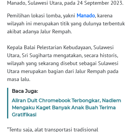
Informasi
Manado, Sulawesi Utara, pada 24 September 2023.
Pemilihan lokasi lomba, yakni
Manado
, karena
INDEKS
BERITA
wilayah ini merupakan titik yang dulunya terbentuk
akibat adanya Jalur Rempah.
KONTAK
KAMI
Kepala Balai Pelestarian Kebudayaan, Sulawesi
Utara, Sri Sugiharta mengatakan, secara historis,
INFO
wilayah yang sekarang disebut sebagai Sulawesi
IKLAN
Utara merupakan bagian dari Jalur Rempah pada
masa lalu.
TENTANG
KAMI
Baca Juga:
Aliran Duit Chromebook Terbongkar, Nadiem
PEDOMAN
Mengaku Kaget Banyak Anak Buah Terima
MEDIA
SIBER
Gratifikasi
“Tentu saja, alat transportasi tradisional
REDAKSI