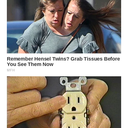
WN
SUMEDANG
WN
CIANJUR
WN
KEPULAUAN
SERIBU
WN
TANGERANG
WN
BINJAI
WN
CIREBON