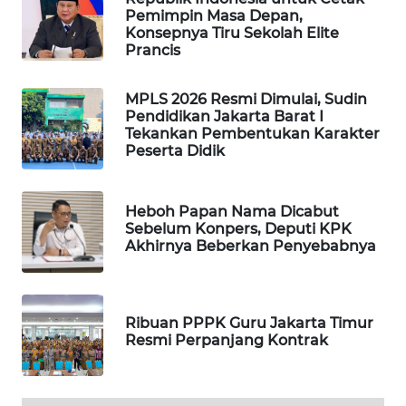
Pemimpin Masa Depan,
WAHANA
Konsepnya Tiru Sekolah Elite
DESA
Prancis
WISATA
MPLS 2026 Resmi Dimulai, Sudin
LAPAK
Pendidikan Jakarta Barat I
WAHANA
Tekankan Pembentukan Karakter
Peserta Didik
Wahana
Network
Heboh Papan Nama Dicabut
Sebelum Konpers, Deputi KPK
KONSUMEN
Akhirnya Beberkan Penyebabnya
LISTRIK
MASYARAKAT
KELISTRIKAN
Ribuan PPPK Guru Jakarta Timur
Resmi Perpanjang Kontrak
WALINKI
ID