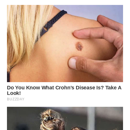
WN
BOGOR
WN
DEPOK
WN
TAPANULI
UTARA
WN
SAMOSIR
WN
PADANG
LAWAS