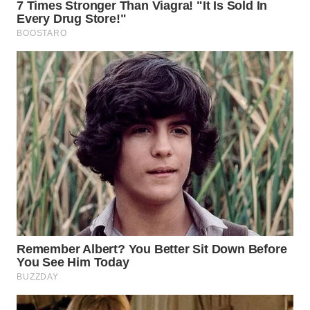
WN
PRIANGAN
TIMUR
WN
SEMARANG
WN
SOLO
WN
BOROBUDUR
WN
MADURA
WN
SURABAYA