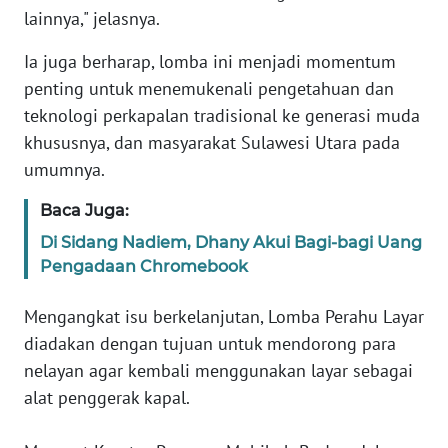
WN
lainnya," jelasnya.
BANTEN
Ia juga berharap, lomba ini menjadi momentum
penting untuk menemukenali pengetahuan dan
WN
NTT
teknologi perkapalan tradisional ke generasi muda
khususnya, dan masyarakat Sulawesi Utara pada
WN
umumnya.
KEPRI
Baca Juga:
WN
Di Sidang Nadiem, Dhany Akui Bagi-bagi Uang
PAPUA
Pengadaan Chromebook
WN
Mengangkat isu berkelanjutan, Lomba Perahu Layar
PAPUA
diadakan dengan tujuan untuk mendorong para
BARAT
nelayan agar kembali menggunakan layar sebagai
alat penggerak kapal.
WN
RIAU