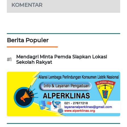
KOMENTAR
MAWAKA
ID
MARTABAT
NET
Berita Populer
PLN
Mendagri Minta Pemda Siapkan Lokasi
WATCH
#1
Sekolah Rakyat
MKLI
LPKKI
LKKI
KOPEKLIN