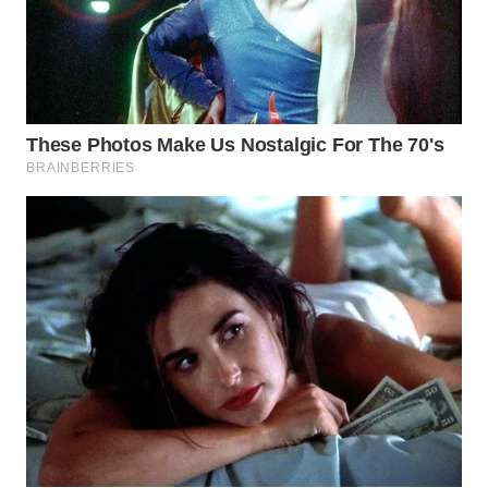
WN
KALTARA
WN
KALSEL
WN
KALTIM
WN
SULSEL
WN
GORONTALO
WN
SULUT