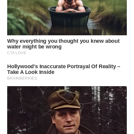
WN
BOGOR
WN
DEPOK
WN
TAPANULI
UTARA
WN
SAMOSIR
WN
PADANG
LAWAS