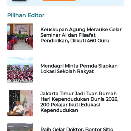
WAHANA
Pilihan Editor
LISTRIK
Keuskupan Agung Merauke Gelar
WAHANA
Seminar AI dan Filsafat
TRAVEL
Pendidikan, Diikuti 460 Guru
WAHANA
TV
Mendagri Minta Pemda Siapkan
Lokasi Sekolah Rakyat
WAHANANEWS
ID
Jakarta Timur Jadi Tuan Rumah
WAHANANEWS
Hari Kependudukan Dunia 2026,
CO ID
200 Pelajar Ikuti Edukasi
Kependudukan
WAHANANEWS
NET
Raih Gelar Doktor, Bontor Sitio