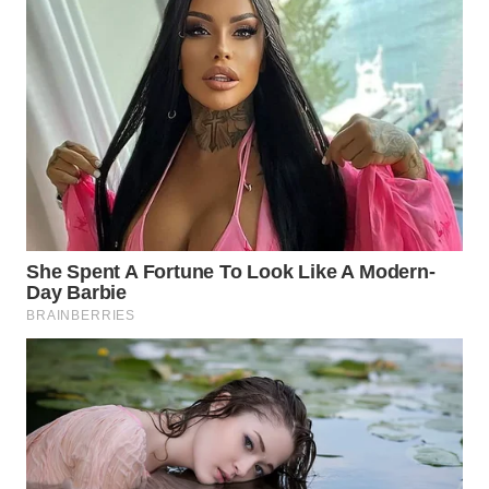
WN
NATUNA
WN
BINTAN
WN
MANDALIKA
WN
LIKUPANG
WN
LABUANBAJO
WN
BORNEO