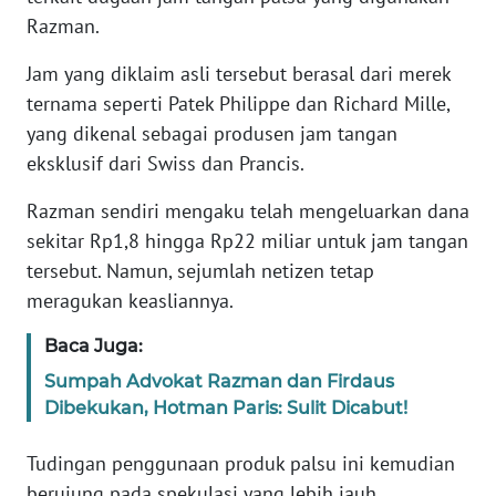
Razman.
KARIR
Jam yang diklaim asli tersebut berasal dari merek
ternama seperti Patek Philippe dan Richard Mille,
DISCLAIMER
yang dikenal sebagai produsen jam tangan
eksklusif dari Swiss dan Prancis.
Wahana
News
Razman sendiri mengaku telah mengeluarkan dana
Regional
sekitar Rp1,8 hingga Rp22 miliar untuk jam tangan
WN
tersebut. Namun, sejumlah netizen tetap
SUMUT
meragukan keasliannya.
Baca Juga:
WN
JAKARTA
Sumpah Advokat Razman dan Firdaus
Dibekukan, Hotman Paris: Sulit Dicabut!
WN
JABAR
Tudingan penggunaan produk palsu ini kemudian
berujung pada spekulasi yang lebih jauh.