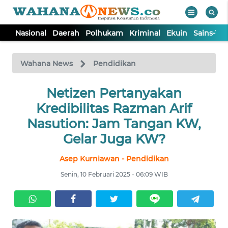
Nasional
Daerah
Polhukam
Kriminal
Ekuin
Sains-Te
WAHANA
Tutup
TV
Wahana News
Pendidikan
NASIONAL
Netizen Pertanyakan
Kredibilitas Razman Arif
DAERAH
Nasution: Jam Tangan KW,
Gelar Juga KW?
POLHUKAM
Asep Kurniawan - Pendidikan
Senin, 10 Februari 2025 - 06:09 WIB
KRIMINAL
EKUIN