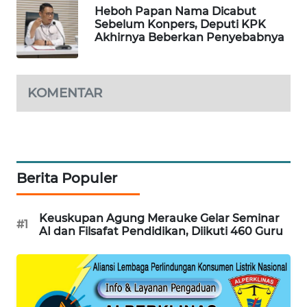
Heboh Papan Nama Dicabut
WAHANA
Sebelum Konpers, Deputi KPK
DESA
Akhirnya Beberkan Penyebabnya
WISATA
LAPAK
KOMENTAR
WAHANA
Wahana
Network
Berita Populer
KONSUMEN
LISTRIK
Keuskupan Agung Merauke Gelar Seminar
#1
MASYARAKAT
AI dan Filsafat Pendidikan, Diikuti 460 Guru
KELISTRIKAN
WALINKI
ID