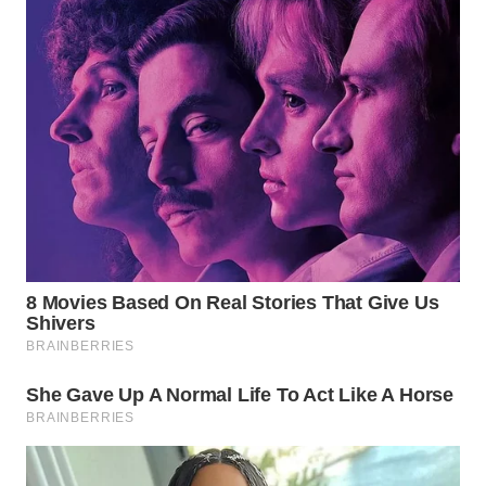
WN
PRIANGAN
TIMUR
WN
SEMARANG
WN
SOLO
WN
BOROBUDUR
WN
MADURA
WN
SURABAYA