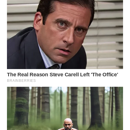
TAPANULI
TENGAH
WN DELI
SERDANG
WN
TEBING
TINGGI
WN
PAKPAK
WN
KARAWANG
WN
BEKASI