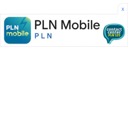
SONYA
ASA
X
NEWS
WAHANA MEDIA GROUP
|
|
|
WAHANA NEWS co
WAHANA TANI
WAHANA ADVOKAT
|
|
WAHANA INFRASTRUKTUR
WAHANA KONSUMEN