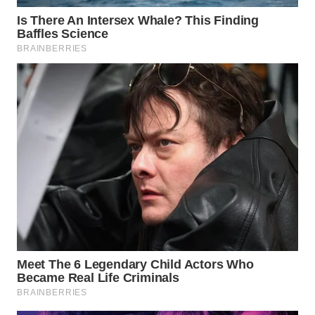
WN
INDRAMAYU
WN
KUNINGAN
WN
MAJALENGKA
WN
SUBANG
WN
SUKABUMI
WN
PURWAKARTA