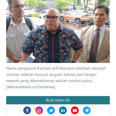
SAINS-TEKNO
KESEHATAN
INTERNASIONAL
SERBA-SERBI
PENDIDIKAN
Nama pengacara Razman Arif Nasution kembali menjadi
sorotan setelah muncul dugaan bahwa jam tangan
OLAHRAGA
mewah yang dikenakannya adalah produk palsu.
[WahanaNews.co/Istimewa].
OPINI
Ikuti Kami di:
EDITORIAL