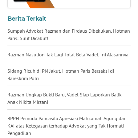
WN
BABEL
Berita Terkait
Sumpah Advokat Razman dan Firdaus Dibekukan, Hotman
WN
Paris: Sulit Dicabut!
SUMBAR
Razman Nasution Tak Lagi Total Bela Vadel, Ini Alasannya
WN
SUMSEL
Sidang Ricuh di PN Jakut, Hotman Paris Bersaksi di
WN
Bareskrim Polri
BENGKULU
Razman Ungkap Bukti Baru, Vadel Siap Laporkan Balik
WN
Anak Nikita Mirzani
LAMPUNG
BPPH Pemuda Pancasila Apresiasi Mahkamah Agung dan
WN
KAI atas Ketegasan terhadap Advokat yang Tak Hormati
JATENG
Pengadilan