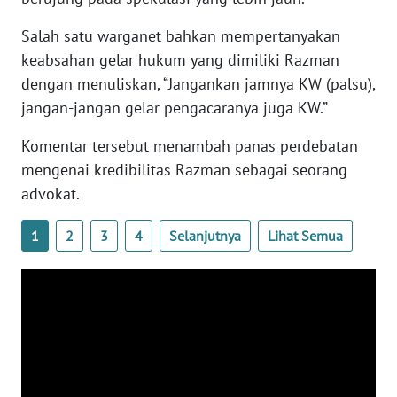
WN
BANTEN
Salah satu warganet bahkan mempertanyakan
keabsahan gelar hukum yang dimiliki Razman
WN
dengan menuliskan, “Jangankan jamnya KW (palsu),
NTT
jangan-jangan gelar pengacaranya juga KW.”
Komentar tersebut menambah panas perdebatan
WN
KEPRI
mengenai kredibilitas Razman sebagai seorang
advokat.
WN
PAPUA
1
2
3
4
Selanjutnya
Lihat Semua
WN
PAPUA
BARAT
WN
RIAU