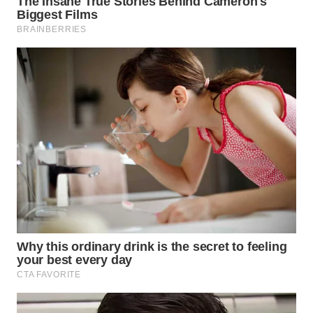
WN
TAPANULI
SELATAN
WN
TANJUNG
LESUNG
WN
KARO
WN
SIMALUNGUN
WN
LABUHANBATU
WN