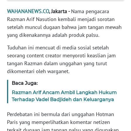
Informasi
WAHANANEWS.CO
, Jakarta -
Nama pengacara
INDEKS
Razman Arif Nasution kembali menjadi sorotan
BERITA
setelah muncul dugaan bahwa jam tangan mewah
yang dikenakannya adalah produk palsu.
KONTAK
KAMI
Tuduhan ini mencuat di media sosial setelah
seorang content creator menyoroti keaslian jam
INFO
tangan Razman dalam unggahan yang turut
IKLAN
dikomentari oleh warganet.
TENTANG
Baca Juga:
KAMI
Razman Arif Ancam Ambil Langkah Hukum
Terhadap Vadel Badjideh dan Keluarganya
PEDOMAN
MEDIA
Perdebatan ini bermula dari unggahan Hotman
SIBER
Paris yang memperlihatkan komentar netizen
REDAKSI
terkait dugaan jam tangan palsu yang digunakan