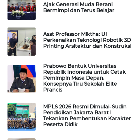
Ajak Generasi Muda Berani
WAHANA
Bermimpi dan Terus Belajar
SPORT
WAHANA
Asst Professor Miktha: UI
UMKM
Perkenalkan Teknologi Robotik 3D
Printing Arsitektur dan Konstruksi
WAHANA
SELEB
Prabowo Bentuk Universitas
Republik Indonesia untuk Cetak
WAHANA
Pemimpin Masa Depan,
Konsepnya Tiru Sekolah Elite
PERSONA
Prancis
WAHANA
MPLS 2026 Resmi Dimulai, Sudin
OTOMOTIF
Pendidikan Jakarta Barat I
Tekankan Pembentukan Karakter
WAHANA
Peserta Didik
HEALTH