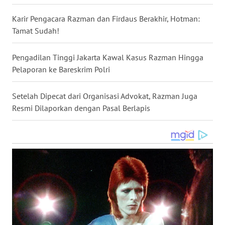
WN
Karir Pengacara Razman dan Firdaus Berakhir, Hotman:
NUSANTARA
Tamat Sudah!
WN
Pengadilan Tinggi Jakarta Kawal Kasus Razman Hingga
JOGJA
Pelaporan ke Bareskrim Polri
WN
Setelah Dipecat dari Organisasi Advokat, Razman Juga
JATIM
Resmi Dilaporkan dengan Pasal Berlapis
WN
BALI
WN
KALBAR
WN
KALTENG