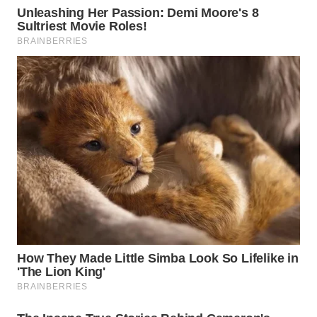
WN
MALUKU
WN
MALUT
WN
DAIRI
WN
DANAU
TOBA
WN
NIAS
WN
LANGKAT