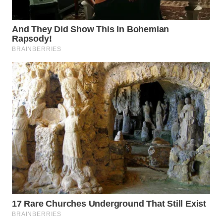
WN
SUMEDANG
WN
CIANJUR
WN
KEPULAUAN
SERIBU
WN
TANGERANG
WN
BINJAI
WN
CIREBON