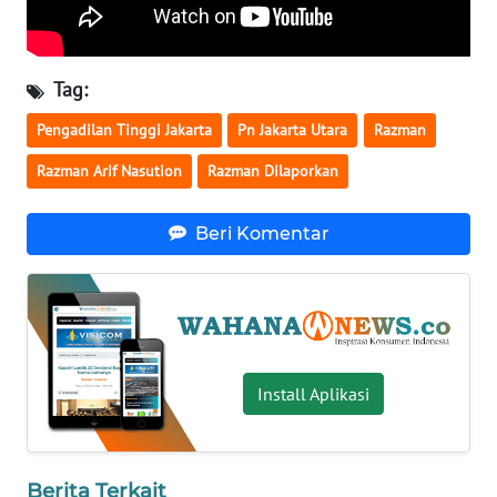
WN
SERAMBI
Tag:
WN
Pengadilan Tinggi Jakarta
Pn Jakarta Utara
Razman
JAMBI
Razman Arif Nasution
Razman Dilaporkan
WN
SULTRA
Beri Komentar
WN
NTB
WN
SULTENG
Install Aplikasi
WN
SULBAR
Berita Terkait