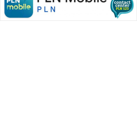
WAHANA MEDIA GROUP
|
|
|
WAHANA NEWS co
WAHANA TANI
WAHANA ADVOKAT
|
|
WAHANA INFRASTRUKTUR
WAHANA KONSUMEN
|
|
|
WAHANA LISTRIK
WAHANA TRAVEL
WAHANA TV
|
|
|
WAHANANEWS id
WAHANANEWS CO ID
WAHANANEWS NET
|
|
|
WAHANA SPORT ID
Wahana UMKM
Wahana Seleb
|
|
|