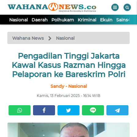
Nasional
Daerah
Polhukam
Kriminal
Ekuin
Sains-Te
WAHANA
Tutup
TV
Wahana News
Nasional
NASIONAL
Pengadilan Tinggi Jakarta
Kawal Kasus Razman Hingga
DAERAH
Pelaporan ke Bareskrim Polri
Sandy - Nasional
POLHUKAM
Kamis, 13 Februari 2025 - 16:14 WIB
KRIMINAL
EKUIN