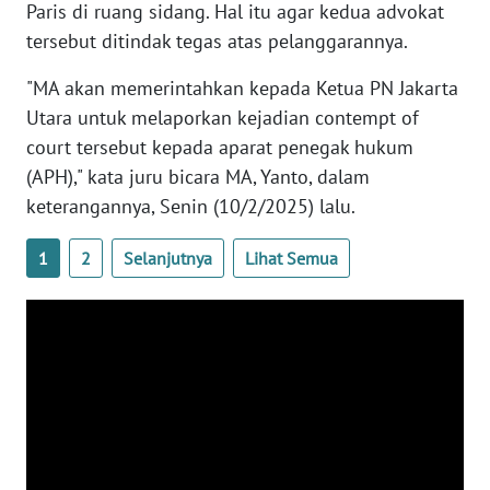
Paris di ruang sidang. Hal itu agar kedua advokat
WN
tersebut ditindak tegas atas pelanggarannya.
BANTEN
"MA akan memerintahkan kepada Ketua PN Jakarta
WN
Utara untuk melaporkan kejadian contempt of
NTT
court tersebut kepada aparat penegak hukum
(APH)," kata juru bicara MA, Yanto, dalam
WN
KEPRI
keterangannya, Senin (10/2/2025) lalu.
1
2
Selanjutnya
Lihat Semua
WN
PAPUA
WN
PAPUA
BARAT
WN
RIAU