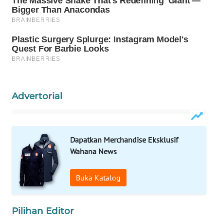
Wahana
Media
Group
WAHANA
NEWS
WAHANA
Advertorial
TANI
WAHANA
ADVOKAT
Dapatkan Merchandise Eksklusif
Wahana News
WAHANA
INFRASTRUKTUR
Buka Katalog
WAHANA
KONSUMEN
Pilihan Editor