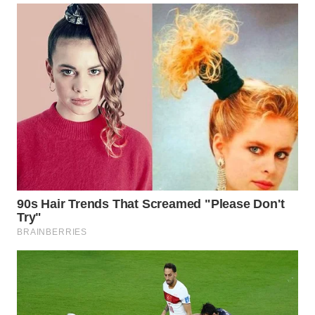
WN
INDRAMAYU
WN
KUNINGAN
WN
MAJALENGKA
WN
SUBANG
WN
SUKABUMI
WN
PURWAKARTA