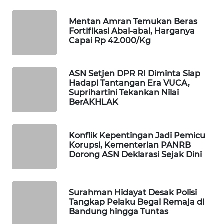
WAHANA
Mentan Amran Temukan Beras
SPORT
Fortifikasi Abal-abal, Harganya
Capai Rp 42.000/Kg
WAHANA
UMKM
ASN Setjen DPR RI Diminta Siap
Hadapi Tantangan Era VUCA,
WAHANA
Suprihartini Tekankan Nilai
SELEB
BerAKHLAK
WAHANA
PERSONA
Konflik Kepentingan Jadi Pemicu
Korupsi, Kementerian PANRB
Dorong ASN Deklarasi Sejak Dini
WAHANA
OTOMOTIF
Surahman Hidayat Desak Polisi
WAHANA
Tangkap Pelaku Begal Remaja di
HEALTH
Bandung hingga Tuntas