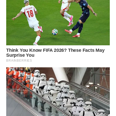
WN
PRIANGAN
TIMUR
WN
SEMARANG
WN
SOLO
WN
BOROBUDUR
WN
MADURA
WN
SURABAYA