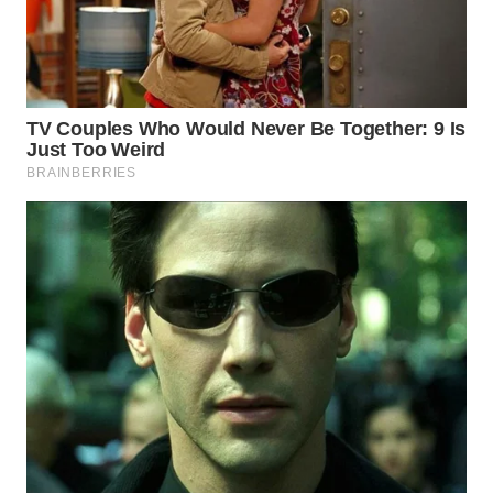
WN
MALUKU
WN
MALUT
WN
DAIRI
WN
DANAU
TOBA
WN
NIAS
WN
LANGKAT