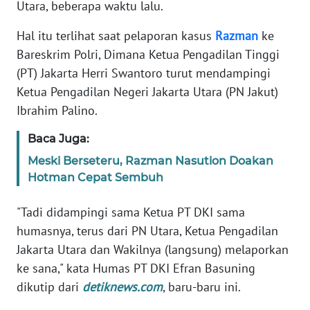
Informasi
Utara, beberapa waktu lalu.
Hal itu terlihat saat pelaporan kasus
Razman
ke
INDEKS
BERITA
Bareskrim Polri, Dimana Ketua Pengadilan Tinggi
(PT) Jakarta Herri Swantoro turut mendampingi
KONTAK
Ketua Pengadilan Negeri Jakarta Utara (PN Jakut)
KAMI
Ibrahim Palino.
INFO
Baca Juga:
IKLAN
Meski Berseteru, Razman Nasution Doakan
Hotman Cepat Sembuh
TENTANG
KAMI
"Tadi didampingi sama Ketua PT DKI sama
humasnya, terus dari PN Utara, Ketua Pengadilan
PEDOMAN
Jakarta Utara dan Wakilnya (langsung) melaporkan
MEDIA
ke sana," kata Humas PT DKI Efran Basuning
SIBER
dikutip dari
detiknews.com
, baru-baru ini.
REDAKSI