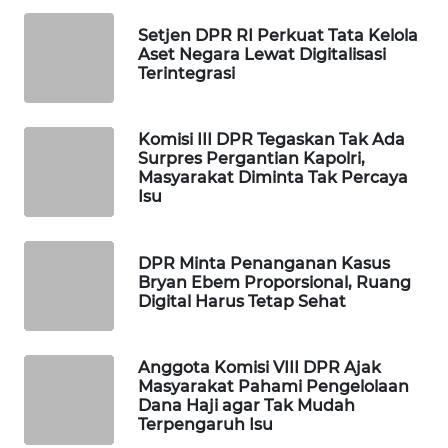
WAHANA
Setjen DPR RI Perkuat Tata Kelola
LISTRIK
Aset Negara Lewat Digitalisasi
Terintegrasi
WAHANA
TRAVEL
Komisi III DPR Tegaskan Tak Ada
Surpres Pergantian Kapolri,
WAHANA
Masyarakat Diminta Tak Percaya
Isu
TV
WAHANANEWS
DPR Minta Penanganan Kasus
ID
Bryan Ebem Proporsional, Ruang
Digital Harus Tetap Sehat
WAHANANEWS
CO ID
Anggota Komisi VIII DPR Ajak
Masyarakat Pahami Pengelolaan
WAHANANEWS
Dana Haji agar Tak Mudah
NET
Terpengaruh Isu