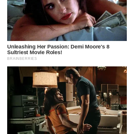
WN
BOGOR
WN
DEPOK
WN
TAPANULI
UTARA
WN
SAMOSIR
WN
PADANG
LAWAS