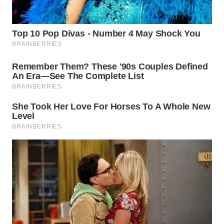
WN
KALTARA
WN
KALSEL
WN
KALTIM
WN
SULSEL
WN
GORONTALO
WN
SULUT