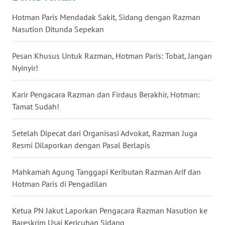
WN
Hotman Paris Mendadak Sakit, Sidang dengan Razman
BABEL
Nasution Ditunda Sepekan
WN
Pesan Khusus Untuk Razman, Hotman Paris: Tobat, Jangan
SUMBAR
Nyinyir!
WN
Karir Pengacara Razman dan Firdaus Berakhir, Hotman:
SUMSEL
Tamat Sudah!
WN
Setelah Dipecat dari Organisasi Advokat, Razman Juga
BENGKULU
Resmi Dilaporkan dengan Pasal Berlapis
WN
Mahkamah Agung Tanggapi Keributan Razman Arif dan
LAMPUNG
Hotman Paris di Pengadilan
WN
Ketua PN Jakut Laporkan Pengacara Razman Nasution ke
JATENG
Bareskrim Usai Kericuhan Sidang