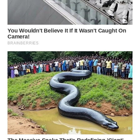
WN
NATUNA
WN
BINTAN
WN
MANDALIKA
WN
LIKUPANG
WN
LABUANBAJO
WN
BORNEO