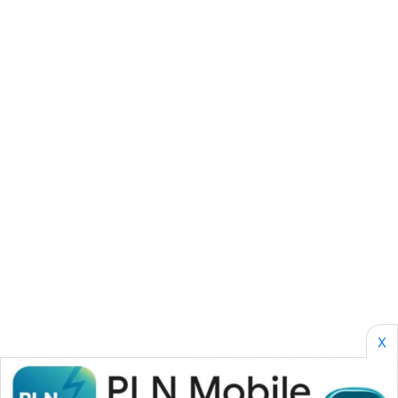
SONYA
ASA
NEWS
X