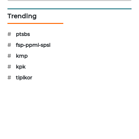
PORTAL
KONSUMEN
Trending
FORWAMKI
#
ptsbs
#
fsp-ppmi-spsi
ALPERKLINAS
#
kmp
FORJASIDA
#
kpk
#
tipikor
TAMBANG
NEWS
SITUNGIR
NEWS
SIDIKALANG
NEWS