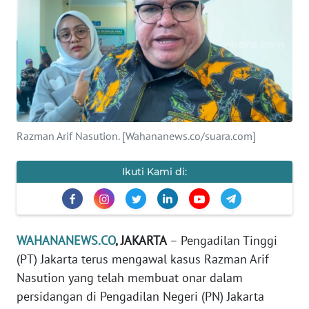
SAINS-TEKNO
KESEHATAN
INTERNASIONAL
SERBA-SERBI
Razman Arif Nasution. [Wahananews.co/suara.com]
PENDIDIKAN
Ikuti Kami di:
OLAHRAGA
OPINI
WAHANANEWS.CO
, JAKARTA
– Pengadilan Tinggi
(PT) Jakarta terus mengawal kasus Razman Arif
Nasution yang telah membuat onar dalam
EDITORIAL
persidangan di Pengadilan Negeri (PN) Jakarta