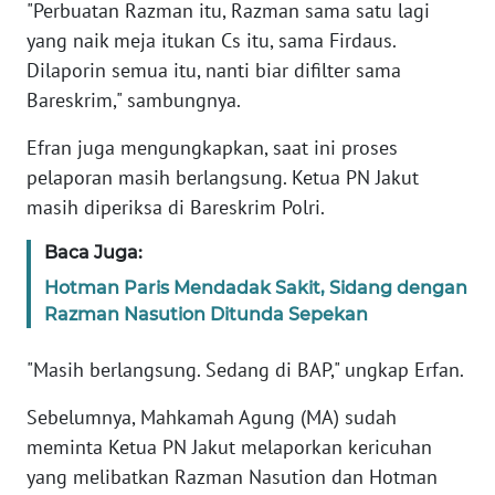
"Perbuatan Razman itu, Razman sama satu lagi
yang naik meja itukan Cs itu, sama Firdaus.
KARIR
Dilaporin semua itu, nanti biar difilter sama
Bareskrim," sambungnya.
DISCLAIMER
Efran juga mengungkapkan, saat ini proses
Wahana
pelaporan masih berlangsung. Ketua PN Jakut
News
masih diperiksa di Bareskrim Polri.
Regional
Baca Juga:
WN
Hotman Paris Mendadak Sakit, Sidang dengan
SUMUT
Razman Nasution Ditunda Sepekan
WN
"Masih berlangsung. Sedang di BAP," ungkap Erfan.
JAKARTA
Sebelumnya, Mahkamah Agung (MA) sudah
WN
meminta Ketua PN Jakut melaporkan kericuhan
JABAR
yang melibatkan Razman Nasution dan Hotman