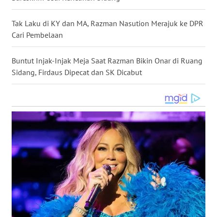
WN
NUSANTARA
Tak Laku di KY dan MA, Razman Nasution Merajuk ke DPR
Cari Pembelaan
WN
JOGJA
Buntut Injak-Injak Meja Saat Razman Bikin Onar di Ruang
Sidang, Firdaus Dipecat dan SK Dicabut
WN
JATIM
WN
BALI
WN
KALBAR
WN
KALTENG