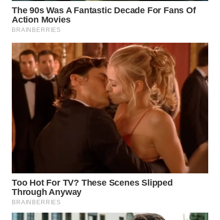
WN
TAPANULI
SELATAN
WN
TANJUNG
LESUNG
WN
KARO
WN
SIMALUNGUN
WN
LABUHANBATU
WN