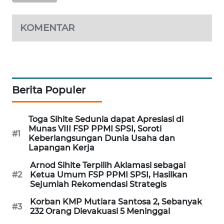
WAHANA
DESA
KOMENTAR
WISATA
LAPAK
WAHANA
Berita Populer
Wahana
Network
Toga Sihite Sedunia dapat Apresiasi di
Munas VIII FSP PPMI SPSI, Soroti
KONSUMEN
#1
Keberlangsungan Dunia Usaha dan
LISTRIK
Lapangan Kerja
Arnod Sihite Terpilih Aklamasi sebagai
MASYARAKAT
#2
Ketua Umum FSP PPMI SPSI, Hasilkan
KELISTRIKAN
Sejumlah Rekomendasi Strategis
Korban KMP Mutiara Santosa 2, Sebanyak
WALINKI
#3
232 Orang Dievakuasi 5 Meninggal
ID