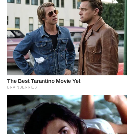
TAPANULI
TENGAH
WN DELI
SERDANG
WN
TEBING
TINGGI
WN
PAKPAK
WN
KARAWANG
WN
BEKASI