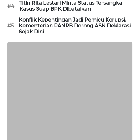
Titin Rita Lestari Minta Status Tersangka
#4
Kasus Suap BPK Dibatalkan
MAWAKA
ID
Konflik Kepentingan Jadi Pemicu Korupsi,
#5
Kementerian PANRB Dorong ASN Deklarasi
Sejak Dini
MARTABAT
NET
PLN
WATCH
MKLI
LPKKI
LKKI
KOPEKLIN