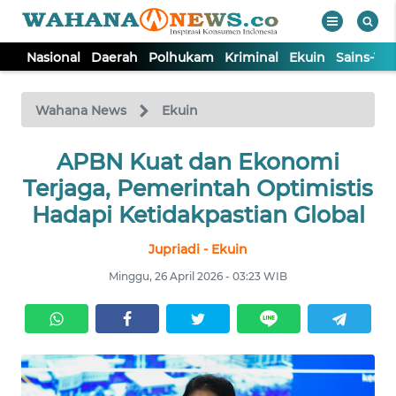
Nasional
Daerah
Polhukam
Kriminal
Ekuin
Sains-Te
WAHANA
Tutup
TV
Wahana News
Ekuin
NASIONAL
APBN Kuat dan Ekonomi
Terjaga, Pemerintah Optimistis
DAERAH
Hadapi Ketidakpastian Global
Jupriadi - Ekuin
POLHUKAM
Minggu, 26 April 2026 - 03:23 WIB
KRIMINAL
EKUIN