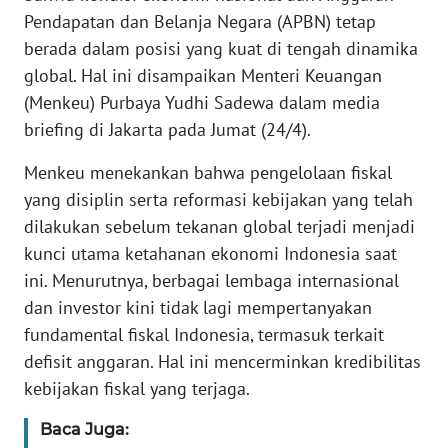
Informasi
Pendapatan dan Belanja Negara (APBN) tetap
berada dalam posisi yang kuat di tengah dinamika
INDEKS
BERITA
global. Hal ini disampaikan Menteri Keuangan
(Menkeu) Purbaya Yudhi Sadewa dalam media
KONTAK
briefing di Jakarta pada Jumat (24/4).
KAMI
Menkeu menekankan bahwa pengelolaan fiskal
yang disiplin serta reformasi kebijakan yang telah
INFO
IKLAN
dilakukan sebelum tekanan global terjadi menjadi
kunci utama ketahanan ekonomi Indonesia saat
TENTANG
ini. Menurutnya, berbagai lembaga internasional
KAMI
dan investor kini tidak lagi mempertanyakan
fundamental fiskal Indonesia, termasuk terkait
PEDOMAN
defisit anggaran. Hal ini mencerminkan kredibilitas
MEDIA
kebijakan fiskal yang terjaga.
SIBER
Baca Juga:
REDAKSI