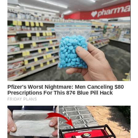
WN
TAPANULI
SELATAN
WN
TANJUNG
LESUNG
WN
KARO
WN
SIMALUNGUN
WN
LABUHANBATU
WN