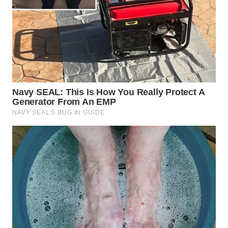
TAPANULI
TENGAH
WN DELI
SERDANG
WN
TEBING
TINGGI
WN
PAKPAK
WN
KARAWANG
WN
BEKASI