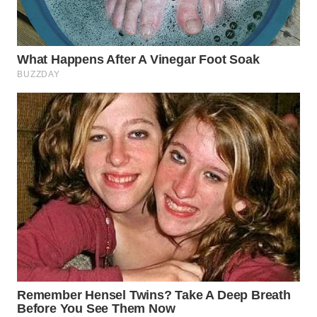
WN
BOGOR
WN
DEPOK
WN
TAPANULI
UTARA
WN
SAMOSIR
WN
PADANG
LAWAS