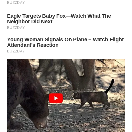
WN
SUMEDANG
WN
CIANJUR
WN
KEPULAUAN
SERIBU
WN
TANGERANG
WN
BINJAI
WN
CIREBON