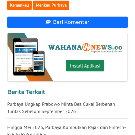
Kemenkeu
Menkeu Purbaya
WN
NUSANTARA
Beri Komentar
WN
JOGJA
WN
JATIM
Install Aplikasi
WN
BALI
Berita Terkait
WN
KALBAR
Purbaya Ungkap Prabowo Minta Bea Cukai Berbenah
Tuntas Sebelum September 2026
WN
KALTENG
Hingga Mei 2026, Purbaya Kumpulkan Pajak dari Fintech-
Kripto Rp53 Triliun