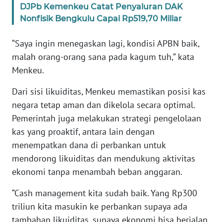
DJPb Kemenkeu Catat Penyaluran DAK
Nonfisik Bengkulu Capai Rp519,70 Miliar
KARIR
“Saya ingin menegaskan lagi, kondisi APBN baik,
DISCLAIMER
malah orang-orang sana pada kagum tuh,” kata
Menkeu.
Wahana
News
Dari sisi likuiditas, Menkeu memastikan posisi kas
Regional
negara tetap aman dan dikelola secara optimal.
Pemerintah juga melakukan strategi pengelolaan
WN
SUMUT
kas yang proaktif, antara lain dengan
menempatkan dana di perbankan untuk
WN
mendorong likuiditas dan mendukung aktivitas
JAKARTA
ekonomi tanpa menambah beban anggaran.
“Cash management kita sudah baik. Yang Rp300
WN
JABAR
triliun kita masukin ke perbankan supaya ada
tambahan likuiditas, supaya ekonomi bisa berjalan.