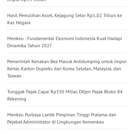
WN
KALTARA
Hasil Pemulihan Asset, Kejagung Setor Rp1,02 Triliun ke
Kas Negara
WN
KALSEL
Menkeu : Fundamental Ekonomi Indonesia Kuat Hadapi
Dinamika Tahun 2027
WN
KALTIM
Pemerintah Kenakan Bea Masuk Antidumping untuk Impor
Kertas Karton Dupleks dari Korea Selatan, Malaysia, dan
WN
Taiwan
SULSEL
Tunggak Pajak Capai Rp330 Miliar, Ditjen Pajak Blokir 84
WN
Rekening
GORONTALO
Menkeu Purbaya Lantik Pimpinan Tinggi Pratama dan
WN
Pejabat Administrator di Lingkungan Kemenkeu
SULUT