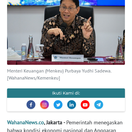
SAINS-TEKNO
KESEHATAN
INTERNASIONAL
SERBA-SERBI
PENDIDIKAN
Menteri Keuangan (Menkeu) Purbaya Yudhi Sadewa.
[WahanaNews/Kemenkeu]
OLAHRAGA
Ikuti Kami di:
OPINI
EDITORIAL
WahanaNews.co
, Jakarta -
Pemerintah menegaskan
bahwa kondisi ekonomi nasional dan Anggaran