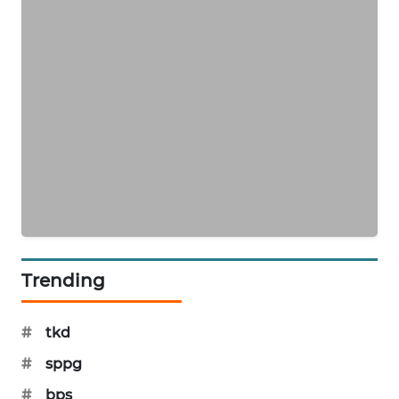
PORTAL
KONSUMEN
FORWAMKI
ALPERKLINAS
FORJASIDA
TAMBANG
NEWS
Trending
SITUNGIR
NEWS
#
tkd
SIDIKALANG
#
sppg
NEWS
#
bps