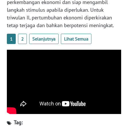
perkembangan ekonomi dan siap mengambil
WN
langkah stimulus apabila diperlukan. Untuk
BABEL
triwulan II, pertumbuhan ekonomi diperkirakan
tetap terjaga dan bahkan berpotensi meningkat.
WN
SUMBAR
1
2
Selanjutnya
Lihat Semua
WN
SUMSEL
WN
BENGKULU
WN
LAMPUNG
WN
JATENG
Tag: