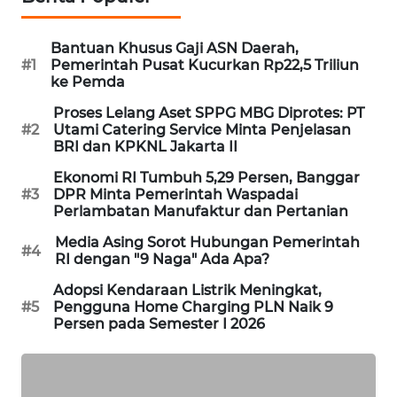
MAWAKA
Bantuan Khusus Gaji ASN Daerah,
ID
#1
Pemerintah Pusat Kucurkan Rp22,5 Triliun
ke Pemda
MARTABAT
Proses Lelang Aset SPPG MBG Diprotes: PT
NET
#2
Utami Catering Service Minta Penjelasan
BRI dan KPKNL Jakarta II
PLN
Ekonomi RI Tumbuh 5,29 Persen, Banggar
WATCH
#3
DPR Minta Pemerintah Waspadai
Perlambatan Manufaktur dan Pertanian
MKLI
Media Asing Sorot Hubungan Pemerintah
#4
RI dengan "9 Naga" Ada Apa?
LPKKI
Adopsi Kendaraan Listrik Meningkat,
#5
Pengguna Home Charging PLN Naik 9
LKKI
Persen pada Semester I 2026
KOPEKLIN