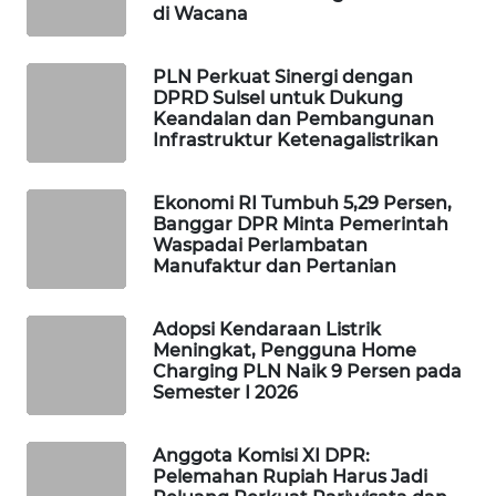
di Wacana
WAHANA
SPORT
PLN Perkuat Sinergi dengan
DPRD Sulsel untuk Dukung
WAHANA
Keandalan dan Pembangunan
UMKM
Infrastruktur Ketenagalistrikan
WAHANA
Ekonomi RI Tumbuh 5,29 Persen,
SELEB
Banggar DPR Minta Pemerintah
Waspadai Perlambatan
Manufaktur dan Pertanian
WAHANA
PERSONA
Adopsi Kendaraan Listrik
Meningkat, Pengguna Home
WAHANA
Charging PLN Naik 9 Persen pada
OTOMOTIF
Semester I 2026
WAHANA
Anggota Komisi XI DPR:
HEALTH
Pelemahan Rupiah Harus Jadi