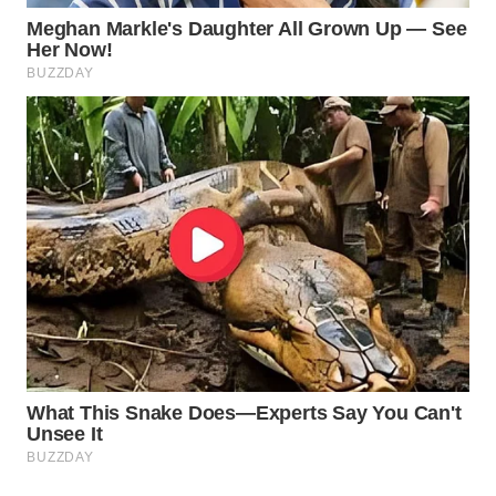
WN
PRIANGAN
TIMUR
WN
SEMARANG
WN
SOLO
WN
BOROBUDUR
WN
MADURA
WN
SURABAYA