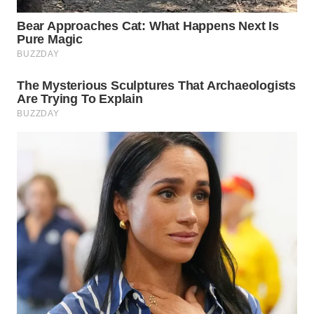
WN
INDRAMAYU
WN
KUNINGAN
WN
MAJALENGKA
WN
SUBANG
WN
SUKABUMI
WN
PURWAKARTA