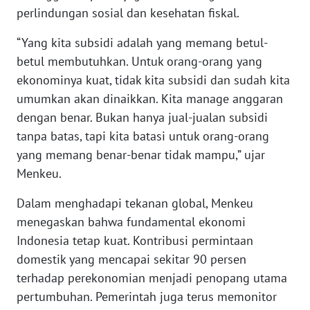
perlindungan sosial dan kesehatan fiskal.
WN
SERAMBI
“Yang kita subsidi adalah yang memang betul-
betul membutuhkan. Untuk orang-orang yang
WN
ekonominya kuat, tidak kita subsidi dan sudah kita
JAMBI
umumkan akan dinaikkan. Kita manage anggaran
dengan benar. Bukan hanya jual-jualan subsidi
WN
tanpa batas, tapi kita batasi untuk orang-orang
SULTRA
yang memang benar-benar tidak mampu,” ujar
Menkeu.
WN
NTB
Dalam menghadapi tekanan global, Menkeu
menegaskan bahwa fundamental ekonomi
WN
Indonesia tetap kuat. Kontribusi permintaan
SULTENG
domestik yang mencapai sekitar 90 persen
terhadap perekonomian menjadi penopang utama
WN
SULBAR
pertumbuhan. Pemerintah juga terus memonitor