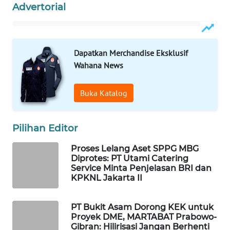
Advertorial
WAHANA
LISTRIK
Dapatkan Merchandise Eksklusif
WAHANA
TRAVEL
Wahana News
WAHANA
Buka Katalog
TV
Pilihan Editor
WAHANANEWS
ID
Proses Lelang Aset SPPG MBG
Diprotes: PT Utami Catering
WAHANANEWS
Service Minta Penjelasan BRI dan
CO ID
KPKNL Jakarta II
WAHANANEWS
PT Bukit Asam Dorong KEK untuk
NET
Proyek DME, MARTABAT Prabowo-
Gibran: Hilirisasi Jangan Berhenti