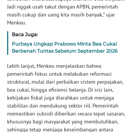
WN
Jadi nggak usah takut dengan APBN, pemerintah
BANTEN
masih cukup dan uang kita masih banyak,” ujar
Menkeu.
WN
NTT
Baca Juga:
Purbaya Ungkap Prabowo Minta Bea Cukai
WN
Berbenah Tuntas Sebelum September 2026
KEPRI
Lebih lanjut, Menkeu menjelaskan bahwa
WN
pemerintah fokus untuk melakukan reformasi
PAPUA
struktural, mulai dari perbaikan sistem perpajakan,
bea cukai, hingga efisiensi belanja. Di sisi lain,
WN
kebijakan fiskal juga diarahkan untuk menjaga
PAPUA
BARAT
stabilitas dan mendukung sektor riil. Pemerintah
memastikan subsidi diberikan secara tepat sasaran,
WN
khususnya bagi masyarakat yang membutuhkan,
RIAU
sehingga tetap menjaga keseimbangan antara