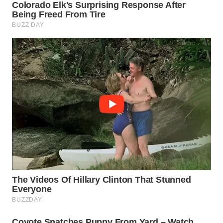
WN
NATUNA
WN
BINTAN
WN
MANDALIKA
WN
LIKUPANG
WN
LABUANBAJO
WN
BORNEO