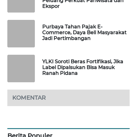
Peluang Perkuat Pariwisata dan
Ekspor
WAHANA
DESA
WISATA
Purbaya Tahan Pajak E-
Commerce, Daya Beli Masyarakat
LAPAK
Jadi Pertimbangan
WAHANA
Wahana
YLKI Soroti Beras Fortifikasi, Jika
Network
Label Dipalsukan Bisa Masuk
Ranah Pidana
KONSUMEN
LISTRIK
KOMENTAR
MASYARAKAT
KELISTRIKAN
WALINKI
ID
Berita Populer