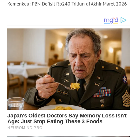
Kemenkeu: PBN Defisit Rp240 Triliun di Akhir Maret 2026
WN
MALUKU
WN
MALUT
WN
DAIRI
WN
DANAU
TOBA
WN
NIAS
WN
LANGKAT