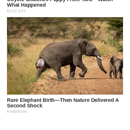
Wahana
Media
Group
WAHANA
NEWS
WAHANA
TANI
WAHANA
ADVOKAT
WAHANA
INFRASTRUKTUR
WAHANA
KONSUMEN