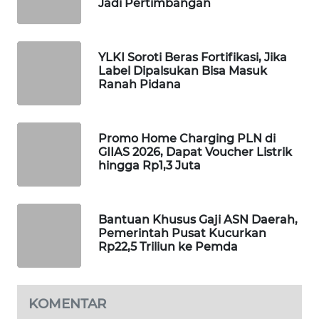
Jadi Pertimbangan
WAHANA
DESA
WISATA
YLKI Soroti Beras Fortifikasi, Jika
Label Dipalsukan Bisa Masuk
LAPAK
Ranah Pidana
WAHANA
Wahana
Promo Home Charging PLN di
Network
GIIAS 2026, Dapat Voucher Listrik
hingga Rp1,3 Juta
KONSUMEN
LISTRIK
Bantuan Khusus Gaji ASN Daerah,
Pemerintah Pusat Kucurkan
MASYARAKAT
Rp22,5 Triliun ke Pemda
KELISTRIKAN
WALINKI
KOMENTAR
ID