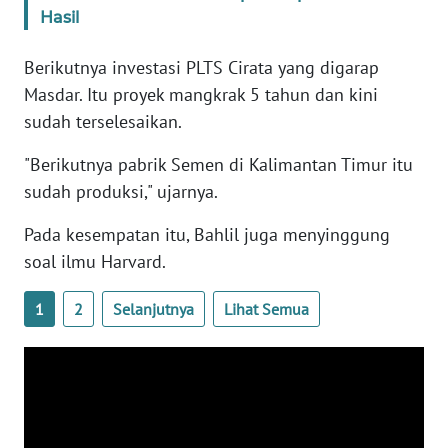
WN
Hasil
BANTEN
Berikutnya investasi PLTS Cirata yang digarap
WN
Masdar. Itu proyek mangkrak 5 tahun dan kini
NTT
sudah terselesaikan.
"Berikutnya pabrik Semen di Kalimantan Timur itu
WN
KEPRI
sudah produksi," ujarnya.
Pada kesempatan itu, Bahlil juga menyinggung
WN
soal ilmu Harvard.
PAPUA
1
2
Selanjutnya
Lihat Semua
WN
PAPUA
BARAT
WN
RIAU