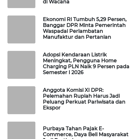
di Wacana
WAHANA
SPORT
Ekonomi RI Tumbuh 5,29 Persen,
Banggar DPR Minta Pemerintah
WAHANA
Waspadai Perlambatan
Manufaktur dan Pertanian
UMKM
WAHANA
Adopsi Kendaraan Listrik
SELEB
Meningkat, Pengguna Home
Charging PLN Naik 9 Persen pada
Semester I 2026
WAHANA
PERSONA
Anggota Komisi XI DPR:
Pelemahan Rupiah Harus Jadi
WAHANA
Peluang Perkuat Pariwisata dan
OTOMOTIF
Ekspor
WAHANA
Purbaya Tahan Pajak E-
HEALTH
Commerce, Daya Beli Masyarakat