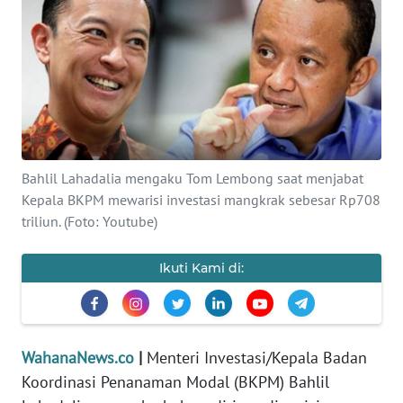
SAINS-TEKNO
KESEHATAN
INTERNASIONAL
SERBA-SERBI
Bahlil Lahadalia mengaku Tom Lembong saat menjabat
Kepala BKPM mewarisi investasi mangkrak sebesar Rp708
PENDIDIKAN
triliun. (Foto: Youtube)
OLAHRAGA
Ikuti Kami di:
OPINI
WahanaNews.co
|
Menteri Investasi/Kepala Badan
EDITORIAL
Koordinasi Penanaman Modal (BKPM) Bahlil