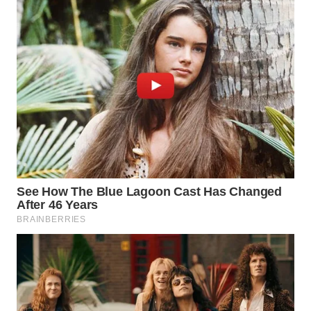
TAPANULI
TENGAH
WN DELI
SERDANG
WN
TEBING
TINGGI
WN
PAKPAK
WN
KARAWANG
WN
BEKASI