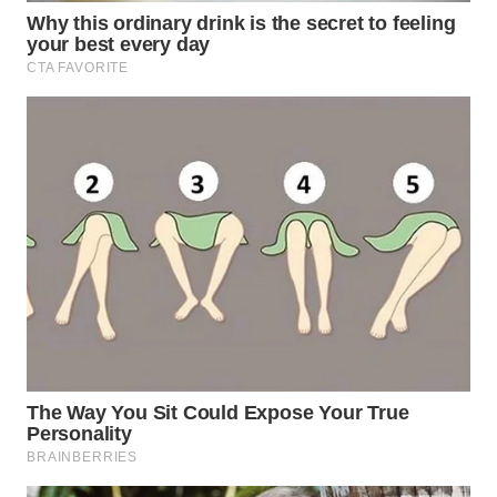
WN
TAPANULI
SELATAN
WN
TANJUNG
LESUNG
WN
KARO
WN
SIMALUNGUN
WN
LABUHANBATU
WN