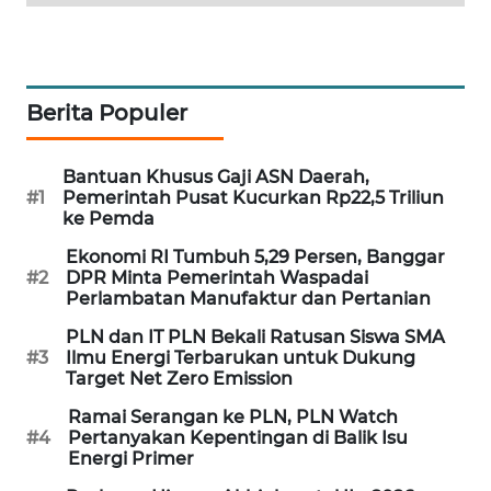
MAWAKA
ID
Berita Populer
MARTABAT
NET
Bantuan Khusus Gaji ASN Daerah,
#1
Pemerintah Pusat Kucurkan Rp22,5 Triliun
PLN
ke Pemda
WATCH
Ekonomi RI Tumbuh 5,29 Persen, Banggar
#2
DPR Minta Pemerintah Waspadai
MKLI
Perlambatan Manufaktur dan Pertanian
PLN dan IT PLN Bekali Ratusan Siswa SMA
LPKKI
#3
Ilmu Energi Terbarukan untuk Dukung
Target Net Zero Emission
LKKI
Ramai Serangan ke PLN, PLN Watch
#4
Pertanyakan Kepentingan di Balik Isu
KOPEKLIN
Energi Primer