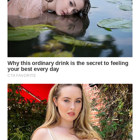
WN
NATUNA
WN
BINTAN
WN
MANDALIKA
WN
LIKUPANG
WN
LABUANBAJO
WN
BORNEO