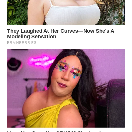
Wahana
Media
Group
WAHANA
NEWS
WAHANA
TANI
WAHANA
ADVOKAT
WAHANA
INFRASTRUKTUR
WAHANA
KONSUMEN