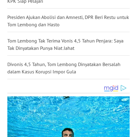
KPK Siap Pelajari
WN
NUSANTARA
Presiden Ajukan Abolisi dan Amnesti, DPR Beri Restu untuk
Tom Lembong dan Hasto
WN
JOGJA
Tom Lembong Tak Terima Vonis 4,5 Tahun Penjara: Saya
Tak Dinyatakan Punya Niat Jahat
WN
JATIM
Divonis 4,5 Tahun, Tom Lembong Dinyatakan Bersalah
dalam Kasus Korupsi Impor Gula
WN
BALI
WN
KALBAR
WN
KALTENG