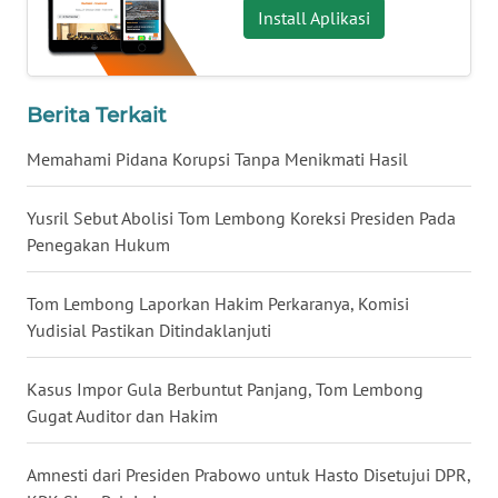
Install Aplikasi
WN
BABEL
Berita Terkait
WN
SUMBAR
Memahami Pidana Korupsi Tanpa Menikmati Hasil
WN
Yusril Sebut Abolisi Tom Lembong Koreksi Presiden Pada
SUMSEL
Penegakan Hukum
WN
Tom Lembong Laporkan Hakim Perkaranya, Komisi
BENGKULU
Yudisial Pastikan Ditindaklanjuti
WN
LAMPUNG
Kasus Impor Gula Berbuntut Panjang, Tom Lembong
Gugat Auditor dan Hakim
WN
JATENG
Amnesti dari Presiden Prabowo untuk Hasto Disetujui DPR,