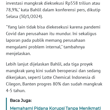
investasi mangkrak dieksekusi Rp558 triliun atau
78,9%," kata Bahlil dalam konferensi pers, dikutip
KARIR
Selasa (30/1/2024).
DISCLAIMER
"Yang lain tidak bisa diekesekusi karena pandemi
Covid dan perusahaan itu mundur. Ini sekaligus
Wahana
laporan pada publik memang perusahaan
News
mengalami problem internal," tambahnya
Regional
menjelaskan.
WN
Lebih lanjut dijelaskan Bahlil, ada tiga proyek
SUMUT
mangkrak yang kini sudah beroperasi dan sedang
dikerjakan, seperti Lotte Chemical Indonesia di
WN
JAKARTA
Cilegon, Banten progres 80% dan sudah mangkrak
4-5 tahun.
WN
Baca Juga:
JABAR
Memahami Pidana Korupsi Tanpa Menikmati