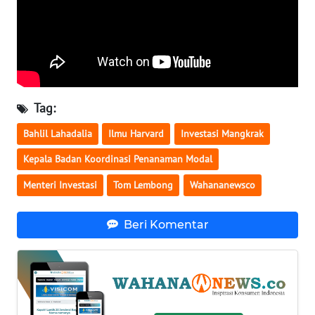
WN
SERAMBI
WN
JAMBI
Tag:
WN
Bahlil Lahadalia
Ilmu Harvard
Investasi Mangkrak
SULTRA
Kepala Badan Koordinasi Penanaman Modal
WN
Menteri Investasi
Tom Lembong
Wahananewsco
NTB
Beri Komentar
WN
SULTENG
WN
SULBAR