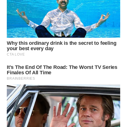
WN
KALTARA
WN
KALSEL
WN
KALTIM
WN
SULSEL
WN
GORONTALO
WN
SULUT