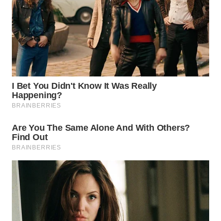
WN
BOGOR
WN
DEPOK
WN
TAPANULI
UTARA
WN
SAMOSIR
WN
PADANG
LAWAS