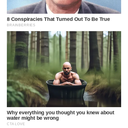
WN
INDRAMAYU
WN
KUNINGAN
WN
MAJALENGKA
WN
SUBANG
WN
SUKABUMI
WN
PURWAKARTA