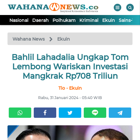
Nasional
Daerah
Polhukam
Kriminal
Ekuin
Sains-Te
WAHANA
Tutup
TV
Wahana News
Ekuin
NASIONAL
Bahlil Lahadalia Ungkap Tom
Lembong Wariskan Investasi
DAERAH
Mangkrak Rp708 Triliun
Tio - Ekuin
POLHUKAM
Rabu, 31 Januari 2024 - 05:40 WIB
KRIMINAL
EKUIN