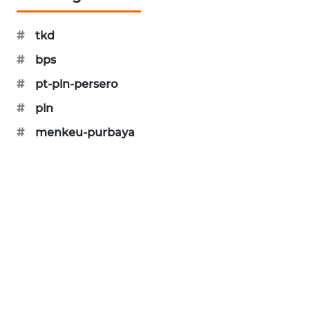
SIBARAGAS
NEWS
#
tkd
#
bps
METRO
#
pt-pln-persero
SIANTAR
NEWS
#
pln
#
menkeu-purbaya
METRO
MEDAN
NEWS
METRO
JAKARTA
NEWS
KRT
NEWS