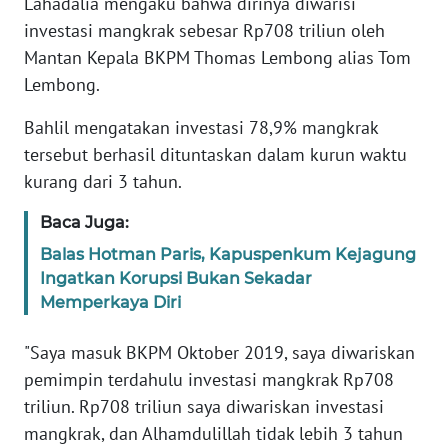
Lahadalia mengaku bahwa dirinya diwarisi
Informasi
investasi mangkrak sebesar Rp708 triliun oleh
INDEKS
Mantan Kepala BKPM Thomas Lembong alias Tom
BERITA
Lembong.
Bahlil mengatakan investasi 78,9% mangkrak
KONTAK
KAMI
tersebut berhasil dituntaskan dalam kurun waktu
kurang dari 3 tahun.
INFO
IKLAN
Baca Juga:
Balas Hotman Paris, Kapuspenkum Kejagung
TENTANG
Ingatkan Korupsi Bukan Sekadar
KAMI
Memperkaya Diri
PEDOMAN
"Saya masuk BKPM Oktober 2019, saya diwariskan
MEDIA
pemimpin terdahulu investasi mangkrak Rp708
SIBER
triliun. Rp708 triliun saya diwariskan investasi
mangkrak, dan Alhamdulillah tidak lebih 3 tahun
REDAKSI