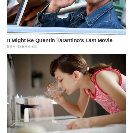
WN
MALUKU
WN
MALUT
WN
DAIRI
WN
DANAU
TOBA
WN
NIAS
WN
LANGKAT