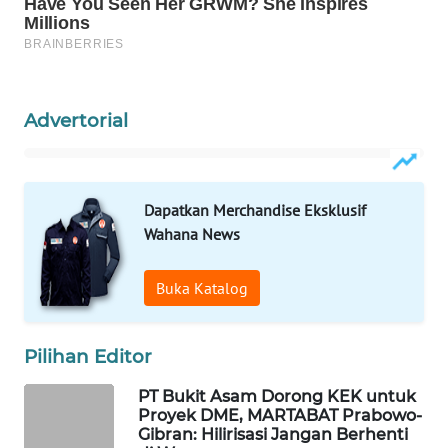
WAHANA
LISTRIK
WAHANA
Advertorial
TRAVEL
WAHANA
TV
Dapatkan Merchandise Eksklusif
Wahana News
WAHANANEWS
ID
Buka Katalog
WAHANANEWS
CO ID
Pilihan Editor
PT Bukit Asam Dorong KEK untuk
WAHANANEWS
Proyek DME, MARTABAT Prabowo-
NET
Gibran: Hilirisasi Jangan Berhenti