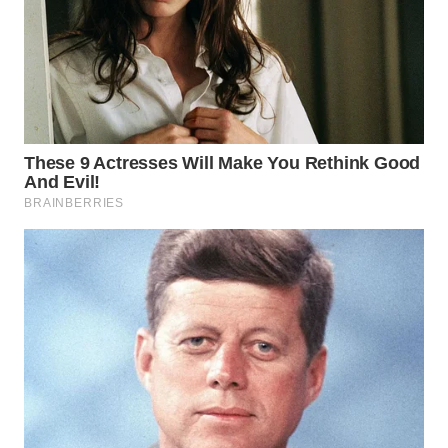
WN
SUMEDANG
WN
CIANJUR
WN
KEPULAUAN
SERIBU
WN
TANGERANG
WN
BINJAI
WN
CIREBON