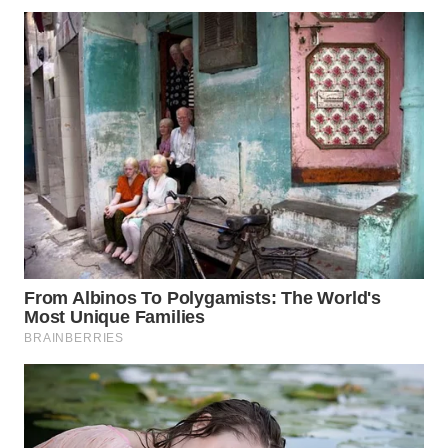
WN
PRIANGAN
TIMUR
WN
SEMARANG
WN
SOLO
WN
BOROBUDUR
WN
MADURA
WN
SURABAYA