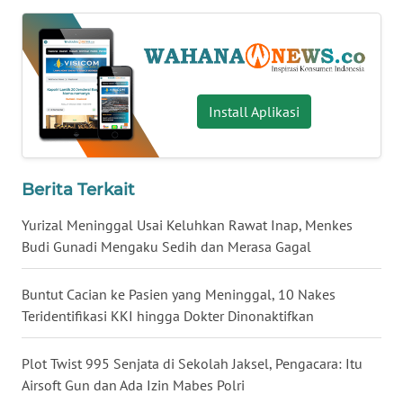
WN
BABEL
WN
Install Aplikasi
SUMBAR
WN
SUMSEL
Berita Terkait
Yurizal Meninggal Usai Keluhkan Rawat Inap, Menkes
WN
BENGKULU
Budi Gunadi Mengaku Sedih dan Merasa Gagal
WN
Buntut Cacian ke Pasien yang Meninggal, 10 Nakes
LAMPUNG
Teridentifikasi KKI hingga Dokter Dinonaktifkan
WN
Plot Twist 995 Senjata di Sekolah Jaksel, Pengacara: Itu
JATENG
Airsoft Gun dan Ada Izin Mabes Polri