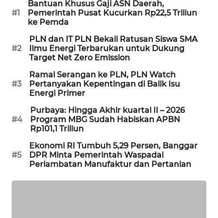
Bantuan Khusus Gaji ASN Daerah,
#1
Pemerintah Pusat Kucurkan Rp22,5 Triliun
MAWAKA
ke Pemda
ID
PLN dan IT PLN Bekali Ratusan Siswa SMA
#2
Ilmu Energi Terbarukan untuk Dukung
MARTABAT
Target Net Zero Emission
NET
Ramai Serangan ke PLN, PLN Watch
#3
Pertanyakan Kepentingan di Balik Isu
PLN
Energi Primer
WATCH
Purbaya: Hingga Akhir kuartal II – 2026
#4
Program MBG Sudah Habiskan APBN
MKLI
Rp101,1 Triliun
Ekonomi RI Tumbuh 5,29 Persen, Banggar
LPKKI
#5
DPR Minta Pemerintah Waspadai
Perlambatan Manufaktur dan Pertanian
LKKI
KOPEKLIN