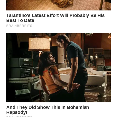
WN
PRIANGAN
TIMUR
WN
SEMARANG
WN
SOLO
WN
BOROBUDUR
WN
MADURA
WN
SURABAYA