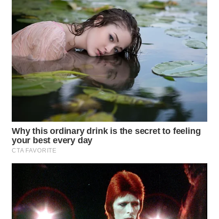
WN
MALUKU
WN
MALUT
WN
DAIRI
WN
DANAU
TOBA
WN
NIAS
WN
LANGKAT