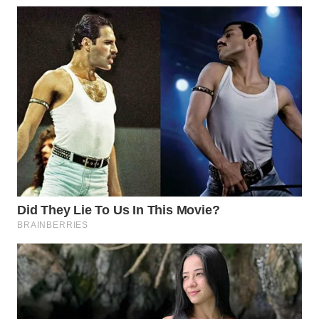
WN
SUMEDANG
WN
CIANJUR
WN
KEPULAUAN
SERIBU
WN
TANGERANG
WN
BINJAI
WN
CIREBON