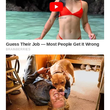
WN
INDRAMAYU
WN
KUNINGAN
WN
MAJALENGKA
WN
SUBANG
WN
SUKABUMI
WN
PURWAKARTA