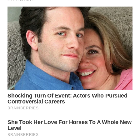
WN
BOGOR
WN
DEPOK
WN
TAPANULI
UTARA
WN
SAMOSIR
WN
PADANG
LAWAS