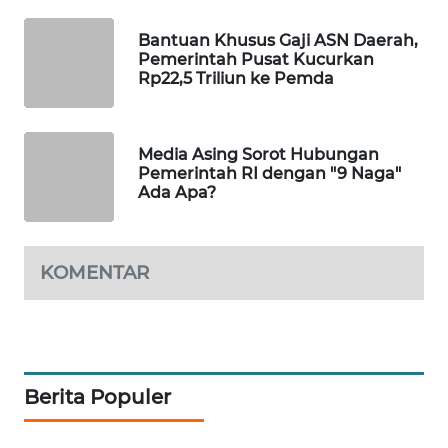
WAHANA
Bantuan Khusus Gaji ASN Daerah,
DESA
Pemerintah Pusat Kucurkan
WISATA
Rp22,5 Triliun ke Pemda
LAPAK
WAHANA
Media Asing Sorot Hubungan
Pemerintah RI dengan "9 Naga"
Wahana
Ada Apa?
Network
KONSUMEN
KOMENTAR
LISTRIK
MASYARAKAT
KELISTRIKAN
Berita Populer
WALINKI
ID