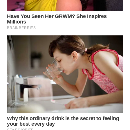
TAPANULI
TENGAH
WN DELI
SERDANG
WN
TEBING
TINGGI
WN
PAKPAK
WN
KARAWANG
WN
BEKASI