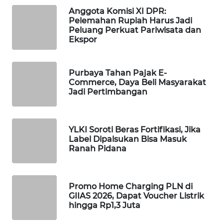
Anggota Komisi XI DPR:
WAHANA
Pelemahan Rupiah Harus Jadi
SPORT
Peluang Perkuat Pariwisata dan
Ekspor
WAHANA
UMKM
Purbaya Tahan Pajak E-
Commerce, Daya Beli Masyarakat
WAHANA
Jadi Pertimbangan
SELEB
WAHANA
YLKI Soroti Beras Fortifikasi, Jika
PERSONA
Label Dipalsukan Bisa Masuk
Ranah Pidana
WAHANA
OTOMOTIF
Promo Home Charging PLN di
GIIAS 2026, Dapat Voucher Listrik
WAHANA
hingga Rp1,3 Juta
HEALTH