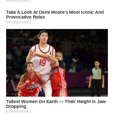
WN
NATUNA
WN
BINTAN
WN
MANDALIKA
WN
LIKUPANG
WN
LABUANBAJO
WN
BORNEO