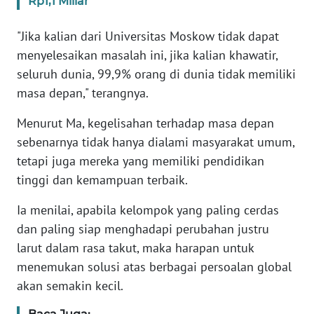
Rp1,1 Miliar
KARIR
"Jika kalian dari Universitas Moskow tidak dapat
menyelesaikan masalah ini, jika kalian khawatir,
DISCLAIMER
seluruh dunia, 99,9% orang di dunia tidak memiliki
masa depan," terangnya.
Wahana
News
Menurut Ma, kegelisahan terhadap masa depan
Regional
sebenarnya tidak hanya dialami masyarakat umum,
tetapi juga mereka yang memiliki pendidikan
WN
tinggi dan kemampuan terbaik.
SUMUT
Ia menilai, apabila kelompok yang paling cerdas
WN
dan paling siap menghadapi perubahan justru
JAKARTA
larut dalam rasa takut, maka harapan untuk
menemukan solusi atas berbagai persoalan global
WN
akan semakin kecil.
JABAR