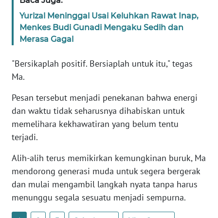
Baca Juga:
WN
Yurizal Meninggal Usai Keluhkan Rawat Inap,
BANTEN
Menkes Budi Gunadi Mengaku Sedih dan
Merasa Gagal
WN
NTT
"Bersikaplah positif. Bersiaplah untuk itu," tegas
Ma.
WN
KEPRI
Pesan tersebut menjadi penekanan bahwa energi
dan waktu tidak seharusnya dihabiskan untuk
WN
memelihara kekhawatiran yang belum tentu
PAPUA
terjadi.
WN
Alih-alih terus memikirkan kemungkinan buruk, Ma
PAPUA
mendorong generasi muda untuk segera bergerak
BARAT
dan mulai mengambil langkah nyata tanpa harus
menunggu segala sesuatu menjadi sempurna.
WN
RIAU