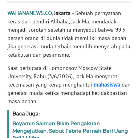
Informasi
WAHANANEWS.CO
, Jakarta -
Sebuah pernyataan
INDEKS
keras dari pendiri Alibaba, Jack Ma, mendadak
BERITA
menjadi sorotan setelah ia menyebut bahwa 99,9
persen orang di dunia tidak memiliki masa depan
KONTAK
KAMI
jika generasi muda terbaik memilih menyerah pada
ketakutan dan pesimisme.
INFO
Saat berbicara di Lomonosov Moscow State
IKLAN
University, Rabu (3/6/2026), Jack Ma menyoroti
kecemasan yang kerap menghantui
mahasiswa
dan
TENTANG
KAMI
generasi muda ketika menghadapi ketidakpastian
masa depan.
PEDOMAN
MEDIA
Baca Juga:
SIBER
Boyamin Saiman Bikin Pengakuan
Mengejutkan, Sebut Febrie Pernah Beri Uang
REDAKSI