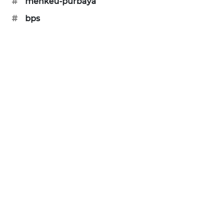
#
menkeu-purbaya
SIBARAGAS
#
bps
NEWS
METRO
SIANTAR
NEWS
METRO
MEDAN
NEWS
METRO
JAKARTA
NEWS
KRT
NEWS