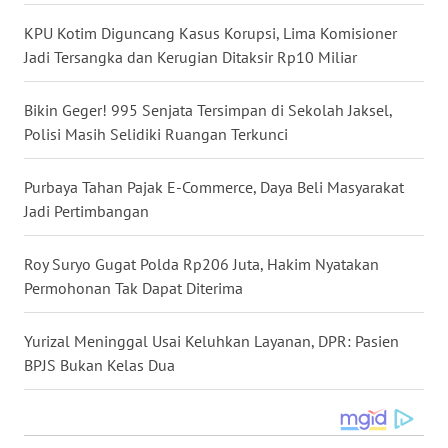
WN
KPU Kotim Diguncang Kasus Korupsi, Lima Komisioner
NUSANTARA
Jadi Tersangka dan Kerugian Ditaksir Rp10 Miliar
WN
Bikin Geger! 995 Senjata Tersimpan di Sekolah Jaksel,
JOGJA
Polisi Masih Selidiki Ruangan Terkunci
WN
Purbaya Tahan Pajak E-Commerce, Daya Beli Masyarakat
JATIM
Jadi Pertimbangan
WN
Roy Suryo Gugat Polda Rp206 Juta, Hakim Nyatakan
BALI
Permohonan Tak Dapat Diterima
WN
Yurizal Meninggal Usai Keluhkan Layanan, DPR: Pasien
KALBAR
BPJS Bukan Kelas Dua
WN
KALTENG