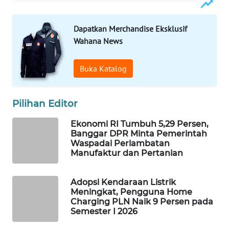
WAHANA
LISTRIK
Dapatkan Merchandise Eksklusif
Wahana News
WAHANA
TRAVEL
Buka Katalog
WAHANA
TV
Pilihan Editor
Ekonomi RI Tumbuh 5,29 Persen,
WAHANANEWS
Banggar DPR Minta Pemerintah
ID
Waspadai Perlambatan
Manufaktur dan Pertanian
WAHANANEWS
CO ID
Adopsi Kendaraan Listrik
Meningkat, Pengguna Home
Charging PLN Naik 9 Persen pada
WAHANANEWS
Semester I 2026
NET