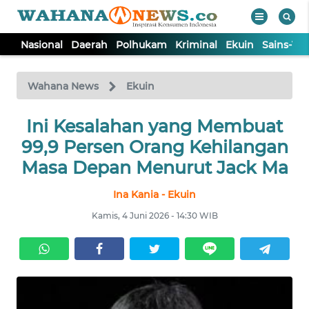
Nasional
Daerah
Polhukam
Kriminal
Ekuin
Sains-Te
WAHANA
Tutup
TV
Wahana News
Ekuin
NASIONAL
Ini Kesalahan yang Membuat
99,9 Persen Orang Kehilangan
DAERAH
Masa Depan Menurut Jack Ma
Ina Kania - Ekuin
POLHUKAM
Kamis, 4 Juni 2026 - 14:30 WIB
KRIMINAL
EKUIN