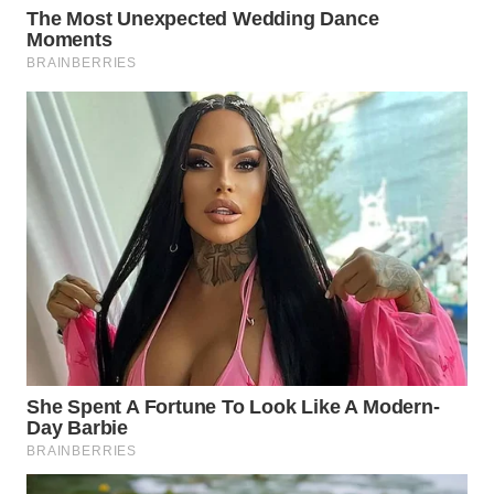
WN
KALTARA
WN
KALSEL
WN
KALTIM
WN
SULSEL
WN
GORONTALO
WN
SULUT