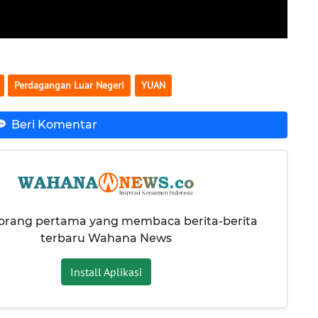
Perdagangan Luar Negeri
YUAN
Beri Komentar
 orang pertama yang membaca berita-berita
terbaru Wahana News
Install Aplikasi