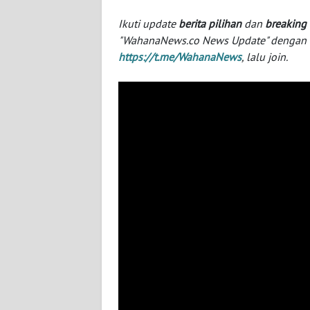
SERAMBI
Ikuti update
berita pilihan
dan
breaking
"WahanaNews.co News Update" dengan ins
WN
https://t.me/WahanaNews
, lalu join.
JAMBI
WN
SULTRA
WN
NTB
WN
SULTENG
WN
SULBAR
WN