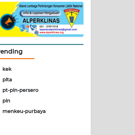
rending
kek
plta
pt-pln-persero
pln
menkeu-purbaya