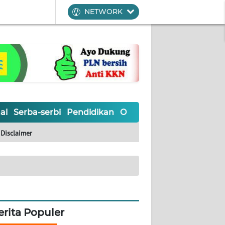
NETWORK
al
Serba-serbi
Pendidikan
Olahraga
Opini
Editoria
Disclaimer
erita Populer