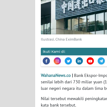
KARIR
DISCLAIMER
Wahana
News
Regional
Ilustrasi. China EximBank
WN
Ikuti Kami di:
SUMUT
WN
JAKARTA
WahanaNews.co
|
Bank Ekspor-Imp
senilai lebih dari 730 miliar yua
WN
luar negeri negara itu dalam lima b
JABAR
Nilai tersebut mewakili peningkata
WN
kata bank tersebut.
BANTEN