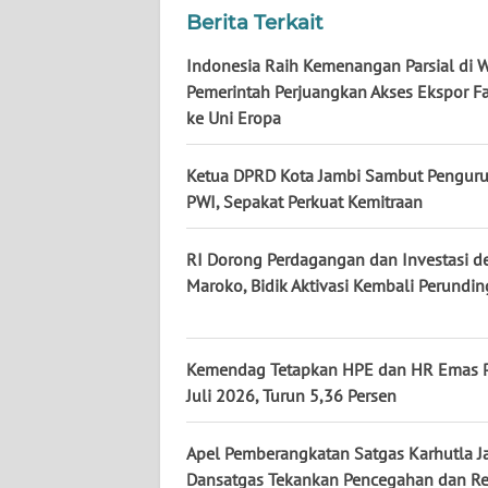
NUSANTARA
Berita Terkait
Indonesia Raih Kemenangan Parsial di 
WN
JOGJA
Pemerintah Perjuangkan Akses Ekspor Fa
ke Uni Eropa
WN
JATIM
Ketua DPRD Kota Jambi Sambut Penguru
PWI, Sepakat Perkuat Kemitraan
WN
BALI
RI Dorong Perdagangan dan Investasi 
Maroko, Bidik Aktivasi Kembali Perundi
WN
KALBAR
Kemendag Tetapkan HPE dan HR Emas P
WN
Juli 2026, Turun 5,36 Persen
KALTENG
Apel Pemberangkatan Satgas Karhutla J
WN
Dansatgas Tekankan Pencegahan dan R