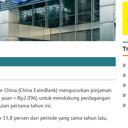
T
#
#
#
or China (China EximBank) mengucurkan pinjaman
#
n (1 yuan = Rp2.096) untuk mendukung perdagangan
ulan pertama tahun ini.
#
n 15,8 persen dari periode yang sama tahun lalu,