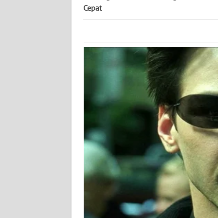
KALTARA
Cepat
WN
KALSEL
WN
KALTIM
WN
SULSEL
WN
GORONTALO
WN
SULUT
WN
MALUKU