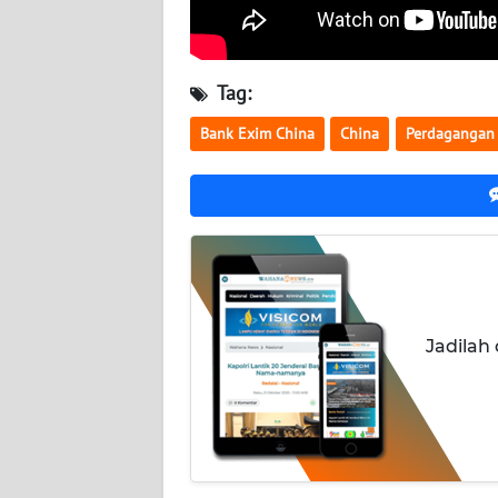
BABEL
WN
Tag:
SUMBAR
Bank Exim China
China
Perdagangan
WN
SUMSEL
WN
BENGKULU
WN
LAMPUNG
Jadilah
WN
JATENG
WN