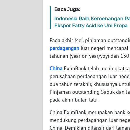
Baca Juga:
WN
Indonesia Raih Kemenangan Pa
NTT
Ekspor Fatty Acid ke Uni Eropa
WN
Pada akhir Mei, pinjaman outstand
KEPRI
perdagangan
luar negeri mencapai 
tahunan (year on year/yoy) dan 130
WN
PAPUA
China
EximBank telah meningkatka
perusahaan perdagangan luar negeri
WN
dua tahun terakhir, khususnya unt
PAPUA
Pinjaman outstanding Sabuk dan Jal
BARAT
pada akhir bulan lalu.
WN
China EximBank merupakan bank ke
RIAU
mendukung perdagangan luar negeri,
China. Demikian dilansir dari laman
WN