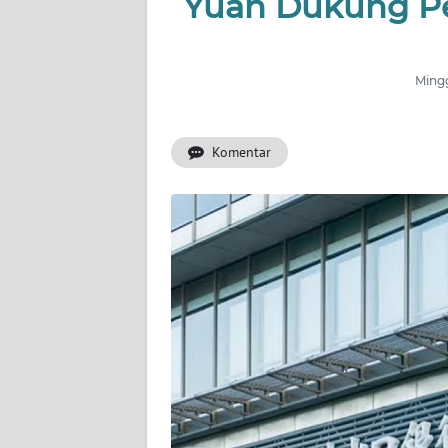
Yuan Dukung Pe
INDEKS
BERITA
Mingg
KONTAK
KAMI
Komentar
INFO
IKLAN
TENTANG
KAMI
PEDOMAN
MEDIA
SIBER
REDAKSI