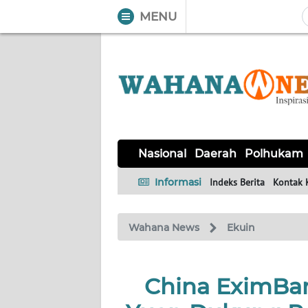
MENU
WAHANA
Tutup
TV
NASIONAL
DAERAH
POLHUKAM
KRIMINAL
EKUIN
SAINS-
KESEHATAN
INTERNASIONAL
Nasional
Daerah
Polhukam
TEKNO
Informasi
Indeks Berita
Kontak 
SERBA-
PENDIDIKAN
OLAHRAGA
OPINI
SERBI
Wahana News
Ekuin
EDITORIAL
China EximBan
Informasi