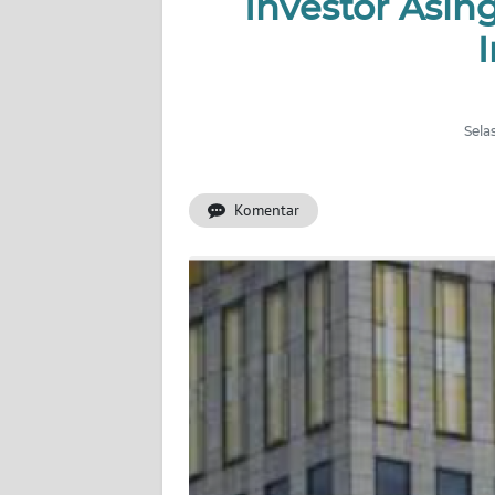
Investor Asing
INDEKS
BERITA
KONTAK
KAMI
Sela
INFO
IKLAN
Komentar
TENTANG
KAMI
PEDOMAN
MEDIA
SIBER
REDAKSI