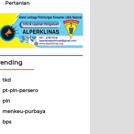
Pertanian
rending
tkd
pt-pln-persero
pln
menkeu-purbaya
bps