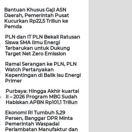
Bantuan Khusus Gaji ASN
Daerah, Pemerintah Pusat
Kucurkan Rp22,5 Triliun ke
Pemda
PLN dan IT PLN Bekali Ratusan
Siswa SMA Ilmu Energi
2
Terbarukan untuk Dukung
Target Net Zero Emission
Ramai Serangan ke PLN, PLN
Watch Pertanyakan
3
Kepentingan di Balik Isu Energi
Primer
Purbaya: Hingga Akhir kuartal
4
II – 2026 Program MBG Sudah
Habiskan APBN Rp101,1 Triliun
Ekonomi RI Tumbuh 5,29
Persen, Banggar DPR Minta
5
Pemerintah Waspadai
Perlambatan Manufaktur dan