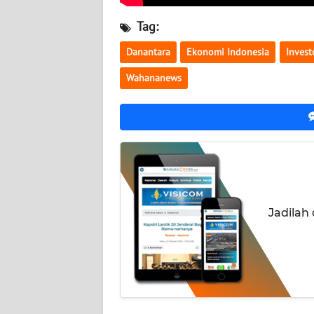
NUSANTARA
Tag:
WN
Danantara
Ekonomi Indonesia
Invest
JOGJA
Wahananews
WN
JATIM
WN
BALI
WN
KALBAR
Jadilah
WN
KALTENG
WN