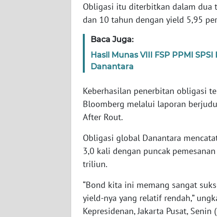
Obligasi itu diterbitkan dalam dua 
SERAMBI
dan 10 tahun dengan yield 5,95 per
WN
Baca Juga:
JAMBI
Hasil Munas VIII FSP PPMI SPS
Danantara
WN
SULTRA
Keberhasilan penerbitan obligasi t
Bloomberg melalui laporan berjudul
WN
NTB
After Rout.
Obligasi global Danantara mencata
WN
3,0 kali dengan puncak pemesanan 
SULTENG
triliun.
WN
“Bond kita ini memang sangat sukses
SULBAR
yield-nya yang relatif rendah,” ung
Kepresidenan, Jakarta Pusat, Senin 
WN