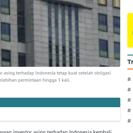
T
 asing terhadap Indonesia tetap kuat setelah obligasi
#
elebihan permintaan hingga 3 kali.
#
#
#
#
yaan investor asing terhadap Indonesia kembali