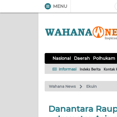
MENU
WAHANA
Tutup
TV
NASIONAL
DAERAH
POLHUKAM
KRIMINAL
EKUIN
SAINS-
KESEHATAN
INTERNASIONAL
Nasional
Daerah
Polhukam
TEKNO
Informasi
Indeks Berita
Kontak 
SERBA-
PENDIDIKAN
OLAHRAGA
OPINI
SERBI
Wahana News
Ekuin
EDITORIAL
Danantara Raup 
Informasi