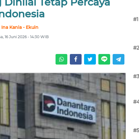
 Dinilai Tetap Percaya
Indonesia
#1
Ina Kania - Ekuin
sa, 16 Juni 2026 - 14:30 WIB
#
#
#
#