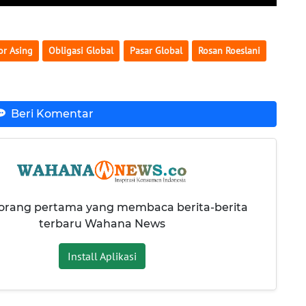
or Asing
Obligasi Global
Pasar Global
Rosan Roeslani
Beri Komentar
 orang pertama yang membaca berita-berita
terbaru Wahana News
Install Aplikasi