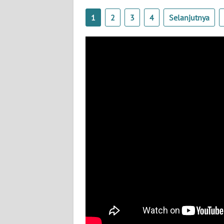
BABEL
1
2
3
4
Selanjutnya
WN
SUMBAR
WN
SUMSEL
WN
BENGKULU
WN
LAMPUNG
WN
JATENG
WN