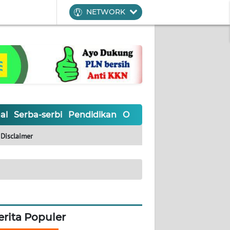
NETWORK
al
Serba-serbi
Pendidikan
Olahraga
Opini
Editoria
Disclaimer
erita Populer