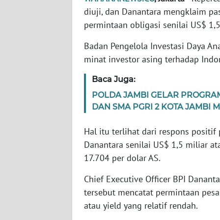
diuji, dan Danantara mengklaim pa
permintaan obligasi senilai US$ 1,5
WN
NTT
Badan Pengelola Investasi Daya An
minat investor asing terhadap Indon
WN
KEPRI
Baca Juga:
POLDA JAMBI GELAR PROGRAM
WN
DAN SMA PGRI 2 KOTA JAMBI 
PAPUA
Hal itu terlihat dari respons positi
WN
Danantara senilai US$ 1,5 miliar at
PAPUA
BARAT
17.704 per dolar AS.
Chief Executive Officer BPI Danant
WN
RIAU
tersebut mencatat permintaan pesa
atau yield yang relatif rendah.
WN