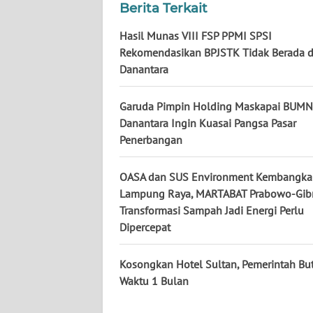
KALTARA
Berita Terkait
Hasil Munas VIII FSP PPMI SPSI
WN
Rekomendasikan BPJSTK Tidak Berada 
KALSEL
Danantara
WN
KALTIM
Garuda Pimpin Holding Maskapai BUMN
Danantara Ingin Kuasai Pangsa Pasar
Penerbangan
WN
SULSEL
OASA dan SUS Environment Kembangka
Lampung Raya, MARTABAT Prabowo-Gib
WN
GORONTALO
Transformasi Sampah Jadi Energi Perlu
Dipercepat
WN
SULUT
Kosongkan Hotel Sultan, Pemerintah Bu
Waktu 1 Bulan
WN
MALUKU