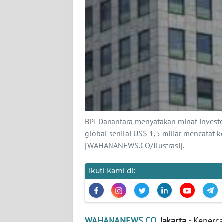
KARIR
DISCLAIMER
Wahana
News
Regional
WN
SUMUT
BPI Danantara menyatakan minat investor
global senilai US$ 1,5 miliar mencatat k
WN
[WAHANANEWS.CO/Ilustrasi].
JAKARTA
Ikuti Kami di:
WN
JABAR
WN
WAHANANEWS.CO
, Jakarta -
Keperca
BANTEN