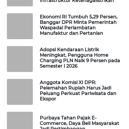
Infrastruktur Ketenagalistrikan
WAHANA
DESA
Ekonomi RI Tumbuh 5,29 Persen,
WISATA
Banggar DPR Minta Pemerintah
Waspadai Perlambatan
Manufaktur dan Pertanian
LAPAK
WAHANA
Adopsi Kendaraan Listrik
Wahana
Meningkat, Pengguna Home
Network
Charging PLN Naik 9 Persen pada
Semester I 2026
KONSUMEN
LISTRIK
Anggota Komisi XI DPR:
Pelemahan Rupiah Harus Jadi
Peluang Perkuat Pariwisata dan
MASYARAKAT
Ekspor
KELISTRIKAN
WALINKI
Purbaya Tahan Pajak E-
Commerce, Daya Beli Masyarakat
ID
Jadi Pertimbangan