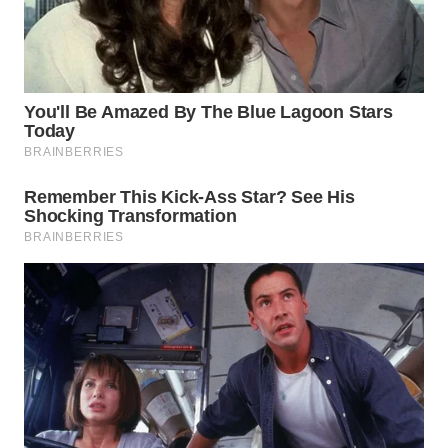
WN
INDRAMAYU
WN
KUNINGAN
WN
MAJALENGKA
WN
SUBANG
WN
SUKABUMI
WN
PURWAKARTA