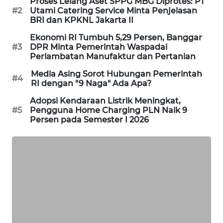
Proses Lelang Aset SPPG MBG Diprotes: PT
PORTAL
#2
Utami Catering Service Minta Penjelasan
BRI dan KPKNL Jakarta II
KONSUMEN
Ekonomi RI Tumbuh 5,29 Persen, Banggar
#3
DPR Minta Pemerintah Waspadai
FORWAMKI
Perlambatan Manufaktur dan Pertanian
ALPERKLINAS
Media Asing Sorot Hubungan Pemerintah
#4
RI dengan "9 Naga" Ada Apa?
FORJASIDA
Adopsi Kendaraan Listrik Meningkat,
#5
Pengguna Home Charging PLN Naik 9
Persen pada Semester I 2026
TAMBANG
NEWS
SITUNGIR
NEWS
SIDIKALANG
NEWS