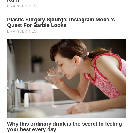
WN
NATUNA
WN
BINTAN
WN
MANDALIKA
WN
LIKUPANG
WN
LABUANBAJO
WN
BORNEO