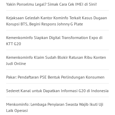
Yakin Ponselmu Legal? Simak Cara Cek IMEI di Sini!
WN
NUSANTARA
Kejaksaan Geledah Kantor Kominfo Terkait Kasus Dugaan
Korupsi BTS, Begini Respons Johnny G Plate
WN
JOGJA
Kemenkominfo Siapkan Digital Transformation Expo di
KTT G20
WN
JATIM
Kemenkominfo Klaim Sudah Blokir Ratusan Ribu Konten
Judi Online
WN
BALI
Pakar: Pendaftaran PSE Bentuk Perlindungan Konsumen
WN
KALBAR
Sederet Kanal untuk Dapatkan Informasi G20 di Indonesia
WN
Menkominfo: Lembaga Penyiaran Swasta Wajib Ikuti Uji
KALTENG
Laik Operasi