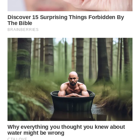
TAPANULI
TENGAH
WN DELI
SERDANG
WN
TEBING
TINGGI
WN
PAKPAK
WN
KARAWANG
WN
BEKASI