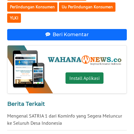
Perlindungan Konsumen
Uu Perlindungan Konsumen
WN
BABEL
YLKI
WN
Beri Komentar
SUMBAR
WN
SUMSEL
WN
Install Aplikasi
BENGKULU
WN
Berita Terkait
LAMPUNG
Mengenal SATRIA 1 dari Kominfo yang Segera Meluncur
WN
ke Seluruh Desa Indonesia
JATENG