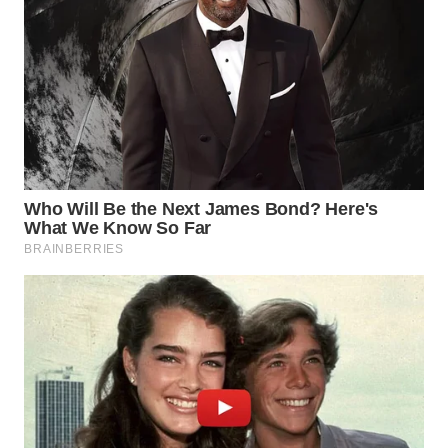
WN
SUMEDANG
WN
CIANJUR
WN
KEPULAUAN
SERIBU
WN
TANGERANG
WN
BINJAI
WN
CIREBON