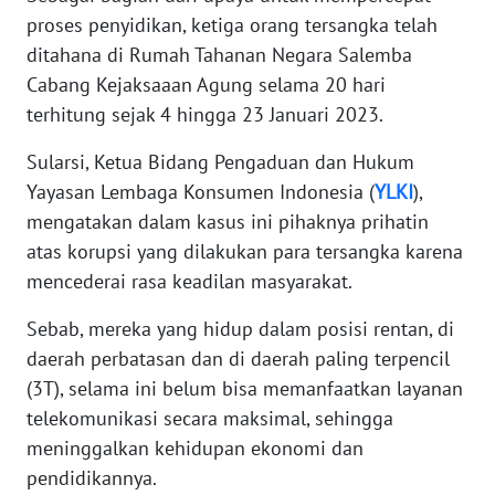
WN
proses penyidikan, ketiga orang tersangka telah
BANTEN
ditahana di Rumah Tahanan Negara Salemba
Cabang Kejaksaaan Agung selama 20 hari
WN
terhitung sejak 4 hingga 23 Januari 2023.
NTT
Sularsi, Ketua Bidang Pengaduan dan Hukum
WN
Yayasan Lembaga Konsumen Indonesia (
YLKI
),
KEPRI
mengatakan dalam kasus ini pihaknya prihatin
atas korupsi yang dilakukan para tersangka karena
WN
mencederai rasa keadilan masyarakat.
PAPUA
Sebab, mereka yang hidup dalam posisi rentan, di
WN
daerah perbatasan dan di daerah paling terpencil
PAPUA
(3T), selama ini belum bisa memanfaatkan layanan
BARAT
telekomunikasi secara maksimal, sehingga
meninggalkan kehidupan ekonomi dan
WN
RIAU
pendidikannya.