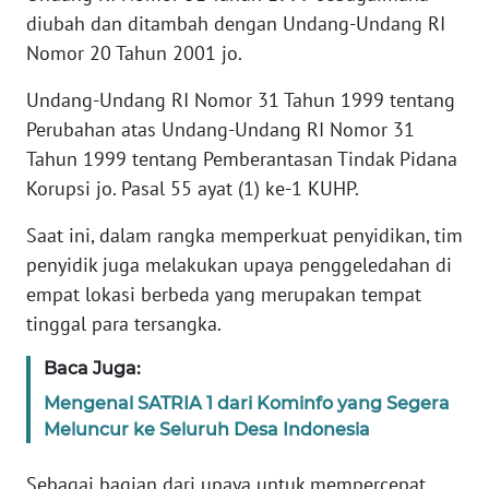
diubah dan ditambah dengan Undang-Undang RI
Nomor 20 Tahun 2001 jo.
KARIR
Undang-Undang RI Nomor 31 Tahun 1999 tentang
DISCLAIMER
Perubahan atas Undang-Undang RI Nomor 31
Tahun 1999 tentang Pemberantasan Tindak Pidana
Wahana
News
Korupsi jo. Pasal 55 ayat (1) ke-1 KUHP.
Regional
Saat ini, dalam rangka memperkuat penyidikan, tim
penyidik juga melakukan upaya penggeledahan di
WN
SUMUT
empat lokasi berbeda yang merupakan tempat
tinggal para tersangka.
WN
JAKARTA
Baca Juga:
Mengenal SATRIA 1 dari Kominfo yang Segera
WN
Meluncur ke Seluruh Desa Indonesia
JABAR
Sebagai bagian dari upaya untuk mempercepat