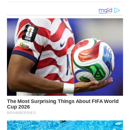
WN
KALTARA
WN
KALSEL
WN
KALTIM
WN
SULSEL
WN
GORONTALO
WN
SULUT