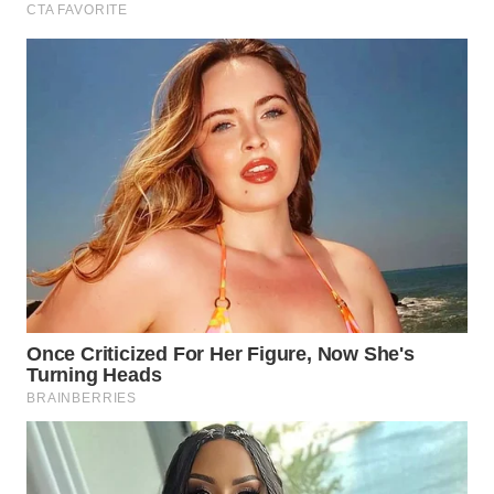
Wahana
Media
Group
WAHANA
NEWS
WAHANA
TANI
WAHANA
ADVOKAT
WAHANA
INFRASTRUKTUR
WAHANA
KONSUMEN