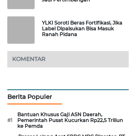
MAWAKA
ID
YLKI Soroti Beras Fortifikasi, Jika
Label Dipalsukan Bisa Masuk
MARTABAT
Ranah Pidana
NET
PLN
KOMENTAR
WATCH
MKLI
LPKKI
Berita Populer
LKKI
Bantuan Khusus Gaji ASN Daerah,
#1
Pemerintah Pusat Kucurkan Rp22,5 Triliun
ke Pemda
KOPEKLIN