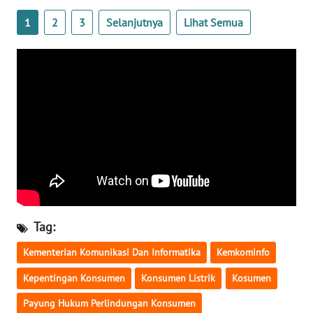
1
2
3
Selanjutnya
Lihat Semua
WN
SERAMBI
WN
JAMBI
WN
SULTRA
WN
NTB
Tag:
WN
SULTENG
Kementerian Komunikasi Dan Informatika
Kemkominfo
Kepentingan Konsumen
Konsumen Listrik
Kosumen
WN
SULBAR
Payung Hukum Perlindungan Konsumen