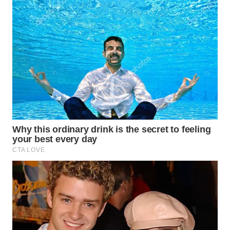
WN
MALUKU
WN
MALUT
WN
DAIRI
WN
DANAU
TOBA
WN
NIAS
WN
LANGKAT