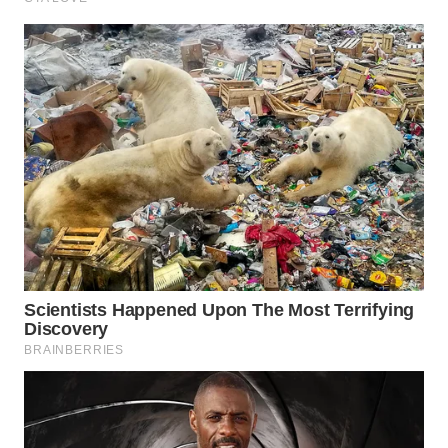
WN
BOGOR
WN
DEPOK
WN
TAPANULI
UTARA
WN
SAMOSIR
WN
PADANG
LAWAS