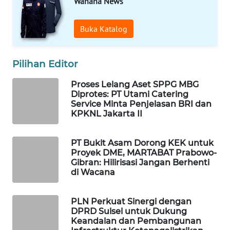
Wahana News
WAHANA
SPORT
Buka Katalog
WAHANA
UMKM
Pilihan Editor
Proses Lelang Aset SPPG MBG
WAHANA
Diprotes: PT Utami Catering
SELEB
Service Minta Penjelasan BRI dan
KPKNL Jakarta II
WAHANA
PERSONA
PT Bukit Asam Dorong KEK untuk
Proyek DME, MARTABAT Prabowo-
Gibran: Hilirisasi Jangan Berhenti
WAHANA
di Wacana
OTOMOTIF
PLN Perkuat Sinergi dengan
WAHANA
DPRD Sulsel untuk Dukung
HEALTH
Keandalan dan Pembangunan