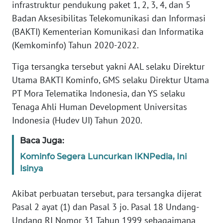
Informasi
infrastruktur pendukung paket 1, 2, 3, 4, dan 5
Badan Aksesibilitas Telekomunikasi dan Informasi
INDEKS
(BAKTI) Kementerian Komunikasi dan Informatika
BERITA
(Kemkominfo) Tahun 2020-2022.
KONTAK
Tiga tersangka tersebut yakni AAL selaku Direktur
KAMI
Utama BAKTI Kominfo, GMS selaku Direktur Utama
PT Mora Telematika Indonesia, dan YS selaku
INFO
Tenaga Ahli Human Development Universitas
IKLAN
Indonesia (Hudev UI) Tahun 2020.
TENTANG
Baca Juga:
KAMI
Kominfo Segera Luncurkan IKNPedia, Ini
Isinya
PEDOMAN
MEDIA
Akibat perbuatan tersebut, para tersangka dijerat
SIBER
Pasal 2 ayat (1) dan Pasal 3 jo. Pasal 18 Undang-
Undang RI Nomor 31 Tahun 1999 sebagaimana
REDAKSI