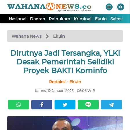
Nasional
Daerah
Polhukam
Kriminal
Ekuin
Sains-Te
WAHANA
Tutup
TV
Wahana News
Ekuin
NASIONAL
Dirutnya Jadi Tersangka, YLKI
Desak Pemerintah Selidiki
DAERAH
Proyek BAKTI Kominfo
Redaksi - Ekuin
POLHUKAM
Kamis, 12 Januari 2023 - 06:06 WIB
KRIMINAL
EKUIN