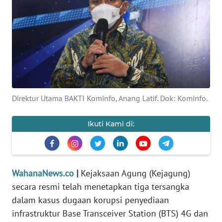
SAINS-TEKNO
KESEHATAN
INTERNASIONAL
SERBA-SERBI
Direktur Utama BAKTI Kominfo, Anang Latif. Dok: Kominfo.
PENDIDIKAN
Ikuti Kami di:
OLAHRAGA
OPINI
WahanaNews.co
|
Kejaksaan Agung (Kejagung)
secara resmi telah menetapkan tiga tersangka
EDITORIAL
dalam kasus dugaan korupsi penyediaan
infrastruktur Base Transceiver Station (BTS) 4G dan