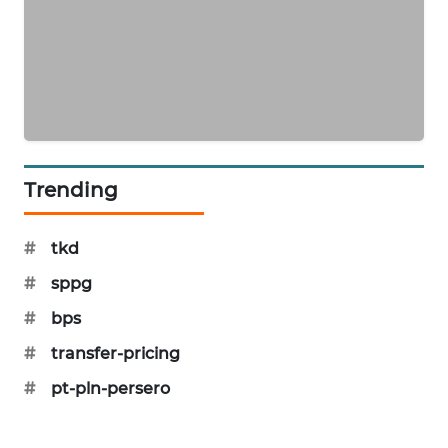
SIBARAGAS
NEWS
METRO
SIANTAR
NEWS
Trending
METRO
MEDAN
NEWS
#
tkd
#
sppg
METRO
JAKARTA
#
bps
NEWS
#
transfer-pricing
KRT
#
pt-pln-persero
NEWS