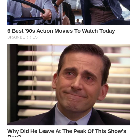
WN
PRIANGAN
TIMUR
WN
SEMARANG
WN
SOLO
WN
BOROBUDUR
WN
MADURA
WN
SURABAYA