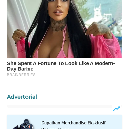
WAHANA
LISTRIK
WAHANA
TRAVEL
WAHANA
TV
WAHANANEWS
ID
WAHANANEWS
Advertorial
CO ID
WAHANANEWS
NET
Dapatkan Merchandise Eksklusif