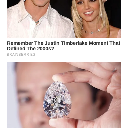
WN
TAPANULI
SELATAN
WN
TANJUNG
LESUNG
WN
KARO
WN
SIMALUNGUN
WN
LABUHANBATU
WN