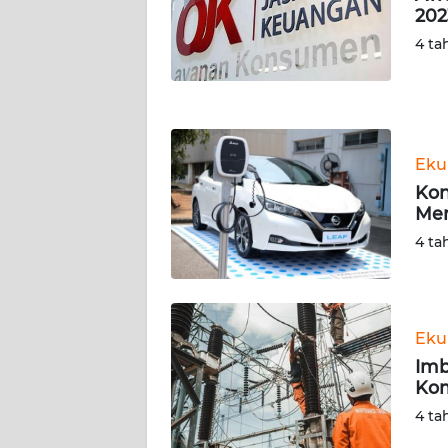
NUSANTARA
202
4 ta
WN
JOGJA
WN
JATIM
Eku
Kon
WN
Men
BALI
4 ta
WN
KALBAR
Eku
WN
Imb
KALTENG
Ko
4 ta
WN