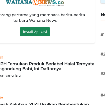
B
 orang pertama yang membaca berita-berita
terbaru Wahana News
Install Aplikasi
#1
#
in
PH Temukan Produk Berlabel Halal Ternyata
gandung Babi, Ini Daftarnya!
#
hun yang lalu
#
in
yak Keluhan, YLKI Usulkan Pembentukan