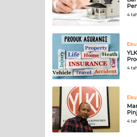
KARIR
Pen
4 ta
DISCLAIMER
Wahana
News
Eku
Regional
YLK
Pro
WN
4 ta
SUMUT
WN
JAKARTA
Eku
Mar
WN
Pin
JABAR
4 ta
WN
BANTEN