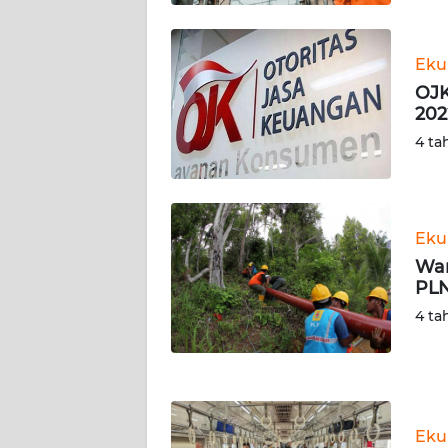
KALTARA
WN
Eku
KALSEL
OJK
202
WN
4 ta
KALTIM
WN
SULSEL
Eku
War
WN
PL
GORONTALO
4 ta
WN
SULUT
WN
Eku
MALUKU