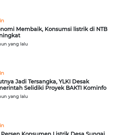
in
nomi Membaik, Konsumsi listrik di NTB
ningkat
hun yang lalu
in
utnya Jadi Tersangka, YLKI Desak
erintah Selidiki Proyek BAKTI Kominfo
hun yang lalu
in
 Persen Konsumen Listrik Desa Sungai