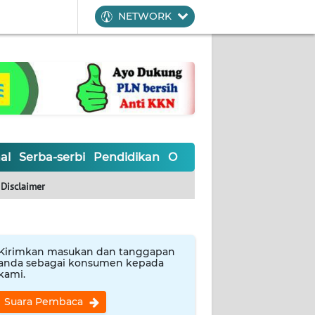
NETWORK
al
Serba-serbi
Pendidikan
Olahraga
Opini
Editoria
Disclaimer
Kirimkan masukan dan tanggapan
anda sebagai konsumen kepada
kami.
Suara Pembaca