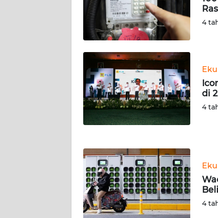
SERAMBI
Ras
4 ta
WN
JAMBI
WN
Eku
SULTRA
Ico
di 
WN
4 ta
NTB
WN
SULTENG
Eku
WN
Wac
SULBAR
Bel
4 ta
WN