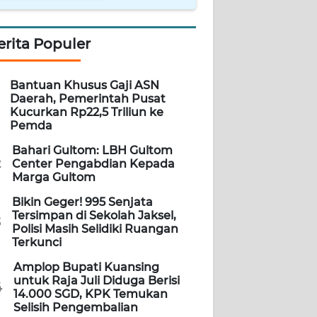
erita Populer
Bantuan Khusus Gaji ASN
Daerah, Pemerintah Pusat
Kucurkan Rp22,5 Triliun ke
Pemda
Bahari Gultom: LBH Gultom
2
Center Pengabdian Kepada
Marga Gultom
Bikin Geger! 995 Senjata
Tersimpan di Sekolah Jaksel,
3
Polisi Masih Selidiki Ruangan
Terkunci
Amplop Bupati Kuansing
untuk Raja Juli Diduga Berisi
4
14.000 SGD, KPK Temukan
Selisih Pengembalian