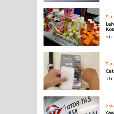
BABEL
WN
Eku
SUMBAR
LaN
Kos
WN
4 ta
SUMSEL
WN
BENGKULU
Eku
Cat
WN
LAMPUNG
4 ta
WN
JATENG
Eku
WN
Awa