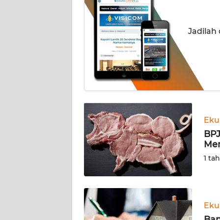
INDEKS
BERITA
Jadilah
KONTAK
KAMI
INFO
IKLAN
TENTANG
Eku
KAMI
BPJ
Men
PEDOMAN
1 ta
MEDIA
SIBER
REDAKSI
Eku
Ban