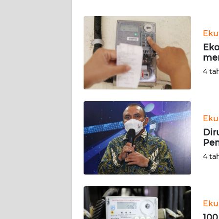
WN
Eku
NTT
Eko
me
WN
KEPRI
4 ta
WN
PAPUA
Eku
Dir
WN
Pem
PAPUA
BARAT
4 ta
WN
RIAU
Eku
WN
100