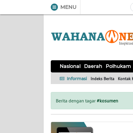
MENU
WAHANA
Tutup
TV
NASIONAL
DAERAH
POLHUKAM
KRIMINAL
EKUIN
SAINS-
KESEHATAN
INTERNASIONAL
Nasional
Daerah
Polhukam
TEKNO
Informasi
Indeks Berita
Kontak 
SERBA-
PENDIDIKAN
OLAHRAGA
OPINI
SERBI
Berita dengan tagar
#kosumen
EDITORIAL
Informasi