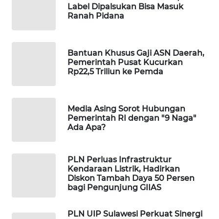
Label Dipalsukan Bisa Masuk
WAHANA
Ranah Pidana
DESA
WISATA
Bantuan Khusus Gaji ASN Daerah,
LAPAK
Pemerintah Pusat Kucurkan
WAHANA
Rp22,5 Triliun ke Pemda
Wahana
Network
Media Asing Sorot Hubungan
Pemerintah RI dengan "9 Naga"
Ada Apa?
KONSUMEN
LISTRIK
PLN Perluas Infrastruktur
MASYARAKAT
Kendaraan Listrik, Hadirkan
KELISTRIKAN
Diskon Tambah Daya 50 Persen
bagi Pengunjung GIIAS
WALINKI
ID
PLN UIP Sulawesi Perkuat Sinergi