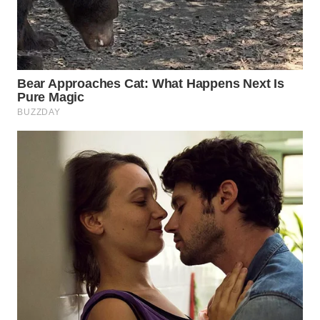
WN
SUMEDANG
WN
CIANJUR
WN
KEPULAUAN
SERIBU
WN
TANGERANG
WN
BINJAI
WN
CIREBON