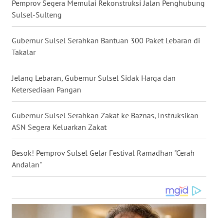
Pemprov Segera Memulai Rekonstruksi Jalan Penghubung
WN
Sulsel-Sulteng
NUSANTARA
Gubernur Sulsel Serahkan Bantuan 300 Paket Lebaran di
WN
Takalar
JOGJA
Jelang Lebaran, Gubernur Sulsel Sidak Harga dan
WN
Ketersediaan Pangan
JATIM
Gubernur Sulsel Serahkan Zakat ke Baznas, Instruksikan
WN
ASN Segera Keluarkan Zakat
BALI
Besok! Pemprov Sulsel Gelar Festival Ramadhan "Cerah
WN
Andalan"
KALBAR
WN
KALTENG