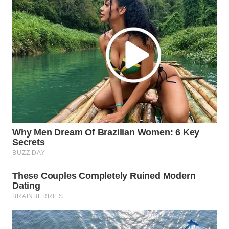
WN
NATUNA
WN
BINTAN
WN
MANDALIKA
WN
LIKUPANG
WN
LABUANBAJO
WN
BORNEO