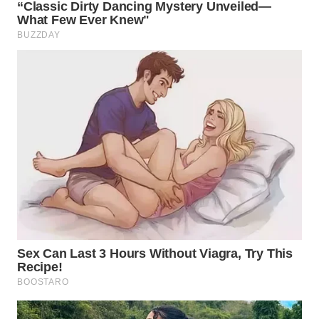
WN
PRIANGAN
TIMUR
WN
SEMARANG
WN
SOLO
WN
BOROBUDUR
WN
MADURA
WN
SURABAYA