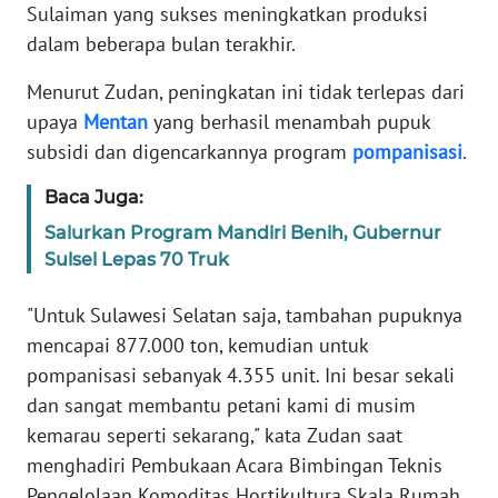
Informasi
Sulaiman yang sukses meningkatkan produksi
dalam beberapa bulan terakhir.
INDEKS
BERITA
Menurut Zudan, peningkatan ini tidak terlepas dari
upaya
Mentan
yang berhasil menambah pupuk
KONTAK
subsidi dan digencarkannya program
pompanisasi
.
KAMI
Baca Juga:
INFO
Salurkan Program Mandiri Benih, Gubernur
IKLAN
Sulsel Lepas 70 Truk
TENTANG
"Untuk Sulawesi Selatan saja, tambahan pupuknya
KAMI
mencapai 877.000 ton, kemudian untuk
pompanisasi sebanyak 4.355 unit. Ini besar sekali
PEDOMAN
dan sangat membantu petani kami di musim
MEDIA
kemarau seperti sekarang," kata Zudan saat
SIBER
menghadiri Pembukaan Acara Bimbingan Teknis
REDAKSI
Pengelolaan Komoditas Hortikultura Skala Rumah