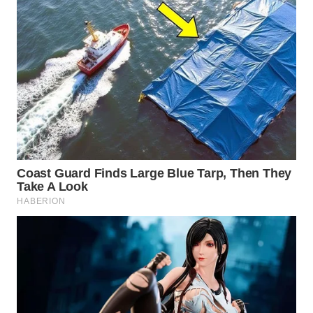
Wahana
Media
Group
WAHANA
NEWS
WAHANA
TANI
WAHANA
ADVOKAT
WAHANA
INFRASTRUKTUR
WAHANA
KONSUMEN