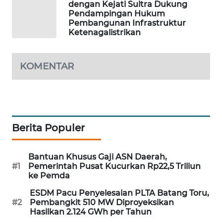
dengan Kejati Sultra Dukung
Pendampingan Hukum
MAWAKA
Pembangunan Infrastruktur
ID
Ketenagalistrikan
MARTABAT
NET
KOMENTAR
PLN
WATCH
Berita Populer
MKLI
LPKKI
Bantuan Khusus Gaji ASN Daerah,
#1
Pemerintah Pusat Kucurkan Rp22,5 Triliun
ke Pemda
LKKI
ESDM Pacu Penyelesaian PLTA Batang Toru,
#2
Pembangkit 510 MW Diproyeksikan
KOPEKLIN
Hasilkan 2.124 GWh per Tahun