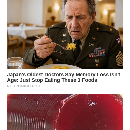
WN
KALTARA
WN
KALSEL
WN
KALTIM
WN
SULSEL
WN
GORONTALO
WN
SULUT