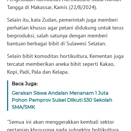
Tangga di Makassar, Kamis (22/8/2024).
KARIR
Selain itu, kata Zudan, pemerintah juga memberi
perhatian khusus agar petani didukung untuk terus
DISCLAIMER
berproduksi, salah satunya dengan memberi
bantuan berbagai bibit di Sulawesi Selatan.
Wahana
News
Selain bibit komoditas hortikultura, Kementan juga
Regional
tercatat memberikan aneka bibit seperti Kakao,
WN
Kopi, Padi, Pala dan Kelapa.
SUMUT
Baca Juga:
WN
Gerakan Siswa Andalan Menanam 1 Juta
JAKARTA
Pohon Pemprov Sulsel Diikuti 530 Sekolah
SMA/SMK
WN
JABAR
"Semua ini akan menggerakkan kembali sektor
pertanian khususnya pada subsektor holtikultura.