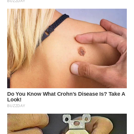
TAPANULI
TENGAH
WN DELI
SERDANG
WN
TEBING
TINGGI
WN
PAKPAK
WN
KARAWANG
WN
BEKASI