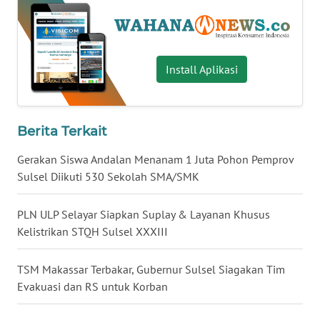
WN
BABEL
Install Aplikasi
WN
SUMBAR
WN
Berita Terkait
SUMSEL
Gerakan Siswa Andalan Menanam 1 Juta Pohon Pemprov
Sulsel Diikuti 530 Sekolah SMA/SMK
WN
BENGKULU
PLN ULP Selayar Siapkan Suplay & Layanan Khusus
Kelistrikan STQH Sulsel XXXIII
WN
LAMPUNG
TSM Makassar Terbakar, Gubernur Sulsel Siagakan Tim
WN
Evakuasi dan RS untuk Korban
JATENG