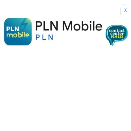
X
WAHANA MEDIA GROUP
|
|
|
WAHANA NEWS co
WAHANA TANI
WAHANA ADVOKAT