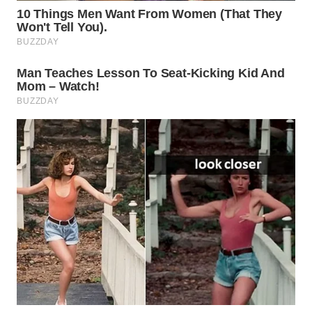
WN
INDRAMAYU
WN
KUNINGAN
WN
MAJALENGKA
WN
SUBANG
WN
SUKABUMI
WN
PURWAKARTA