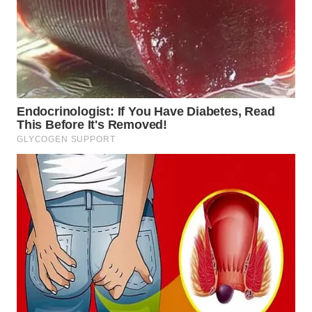
WN
MALUKU
WN
MALUT
WN
DAIRI
WN
DANAU
TOBA
WN
NIAS
WN
LANGKAT