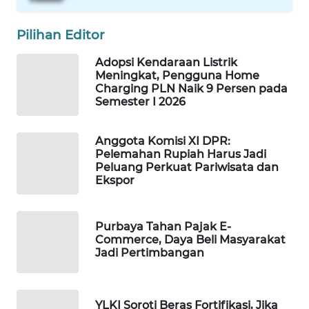
WAHANA
SPORT
Pilihan Editor
Adopsi Kendaraan Listrik
WAHANA
Meningkat, Pengguna Home
UMKM
Charging PLN Naik 9 Persen pada
Semester I 2026
WAHANA
SELEB
Anggota Komisi XI DPR:
Pelemahan Rupiah Harus Jadi
Peluang Perkuat Pariwisata dan
WAHANA
Ekspor
PERSONA
WAHANA
Purbaya Tahan Pajak E-
OTOMOTIF
Commerce, Daya Beli Masyarakat
Jadi Pertimbangan
WAHANA
HEALTH
YLKI Soroti Beras Fortifikasi, Jika