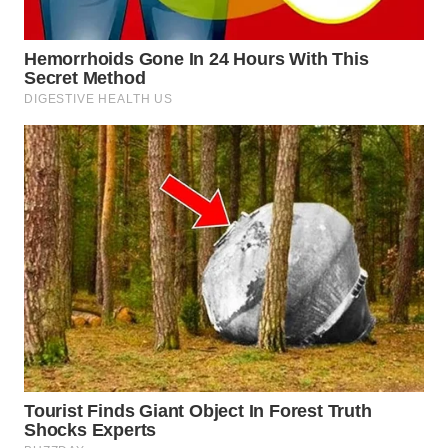
WN
TAPANULI
SELATAN
WN
TANJUNG
LESUNG
WN
KARO
WN
SIMALUNGUN
WN
LABUHANBATU
WN