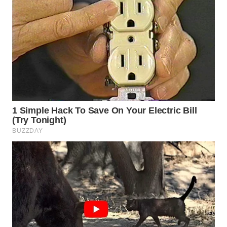
WN
BOGOR
WN
DEPOK
WN
TAPANULI
UTARA
WN
SAMOSIR
WN
PADANG
LAWAS