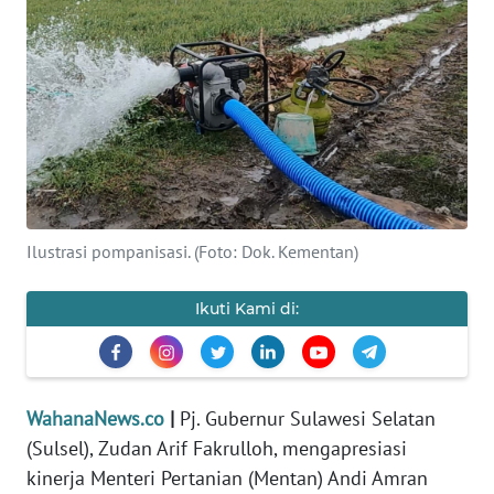
SAINS-TEKNO
KESEHATAN
INTERNASIONAL
SERBA-SERBI
Ilustrasi pompanisasi. (Foto: Dok. Kementan)
PENDIDIKAN
Ikuti Kami di:
OLAHRAGA
OPINI
WahanaNews.co
|
Pj. Gubernur Sulawesi Selatan
EDITORIAL
(Sulsel), Zudan Arif Fakrulloh, mengapresiasi
kinerja Menteri Pertanian (Mentan) Andi Amran