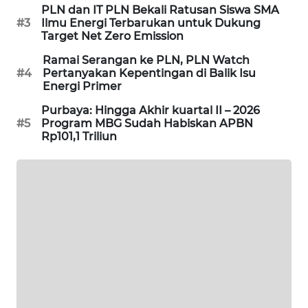
PLN dan IT PLN Bekali Ratusan Siswa SMA
PORTAL
#3
Ilmu Energi Terbarukan untuk Dukung
KONSUMEN
Target Net Zero Emission
Ramai Serangan ke PLN, PLN Watch
FORWAMKI
#4
Pertanyakan Kepentingan di Balik Isu
Energi Primer
ALPERKLINAS
Purbaya: Hingga Akhir kuartal II – 2026
#5
Program MBG Sudah Habiskan APBN
Rp101,1 Triliun
FORJASIDA
TAMBANG
NEWS
SITUNGIR
NEWS
SIDIKALANG
NEWS