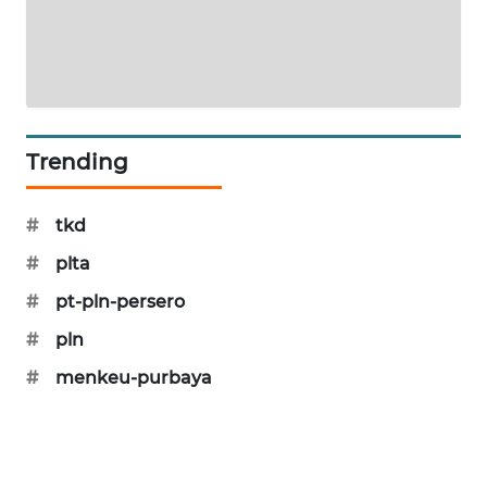
SIBARAGAS
NEWS
METRO
SIANTAR
NEWS
Trending
METRO
#
tkd
MEDAN
NEWS
#
plta
#
pt-pln-persero
METRO
#
pln
JAKARTA
NEWS
#
menkeu-purbaya
KRT
NEWS