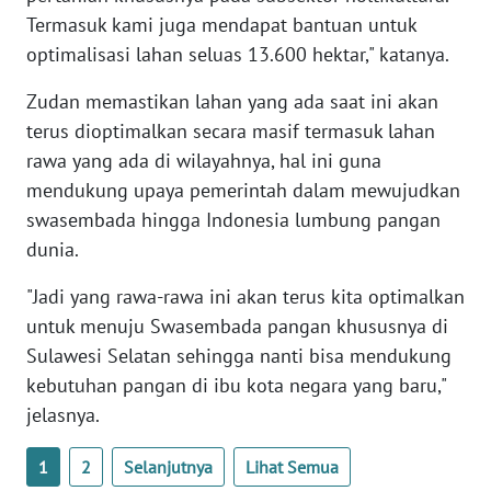
WN
Termasuk kami juga mendapat bantuan untuk
BANTEN
optimalisasi lahan seluas 13.600 hektar," katanya.
Zudan memastikan lahan yang ada saat ini akan
WN
NTT
terus dioptimalkan secara masif termasuk lahan
rawa yang ada di wilayahnya, hal ini guna
WN
mendukung upaya pemerintah dalam mewujudkan
KEPRI
swasembada hingga Indonesia lumbung pangan
dunia.
WN
PAPUA
"Jadi yang rawa-rawa ini akan terus kita optimalkan
untuk menuju Swasembada pangan khususnya di
WN
Sulawesi Selatan sehingga nanti bisa mendukung
PAPUA
kebutuhan pangan di ibu kota negara yang baru,"
BARAT
jelasnya.
WN
1
2
Selanjutnya
Lihat Semua
RIAU