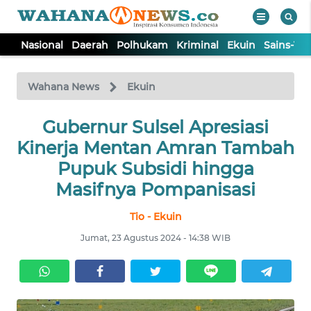
Nasional
Daerah
Polhukam
Kriminal
Ekuin
Sains-Te
WAHANA
Tutup
TV
Wahana News
Ekuin
NASIONAL
Gubernur Sulsel Apresiasi
Kinerja Mentan Amran Tambah
DAERAH
Pupuk Subsidi hingga
Masifnya Pompanisasi
POLHUKAM
Tio - Ekuin
Jumat, 23 Agustus 2024 - 14:38 WIB
KRIMINAL
EKUIN