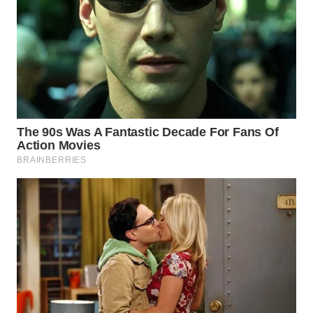
WN
MALUKU
WN
MALUT
WN
DAIRI
WN
DANAU
TOBA
WN
NIAS
WN
LANGKAT