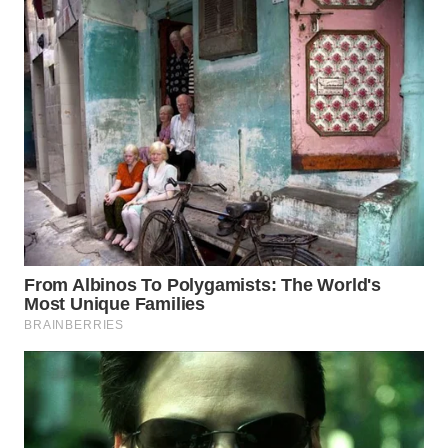
WN
KALTARA
WN
KALSEL
WN
KALTIM
WN
SULSEL
WN
GORONTALO
WN
SULUT