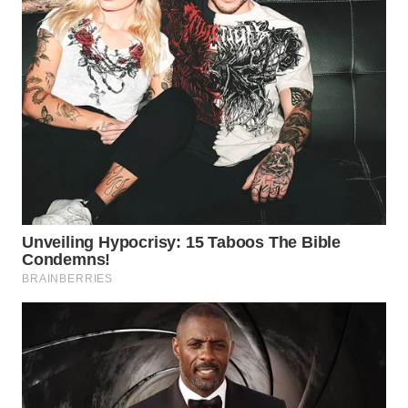
WN
PRIANGAN
TIMUR
WN
SEMARANG
WN
SOLO
WN
BOROBUDUR
WN
MADURA
WN
SURABAYA