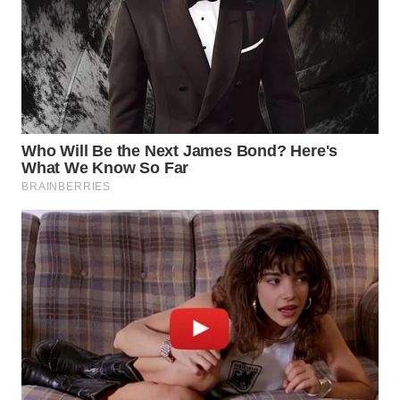
WN
NATUNA
WN
BINTAN
WN
MANDALIKA
WN
LIKUPANG
WN
LABUANBAJO
WN
BORNEO