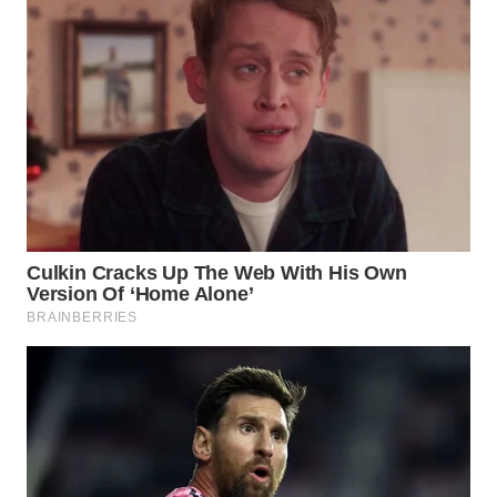
WN
BOGOR
WN
DEPOK
WN
TAPANULI
UTARA
WN
SAMOSIR
WN
PADANG
LAWAS