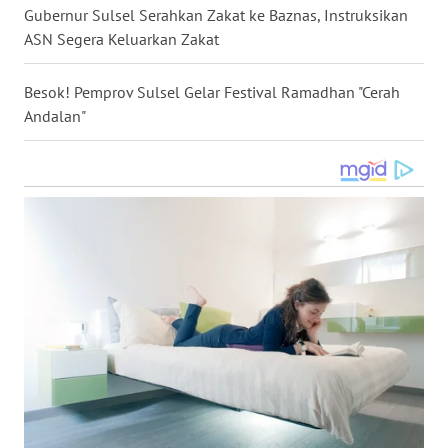
Gubernur Sulsel Serahkan Zakat ke Baznas, Instruksikan
WN
ASN Segera Keluarkan Zakat
BABEL
Besok! Pemprov Sulsel Gelar Festival Ramadhan "Cerah
WN
Andalan"
SUMBAR
WN
SUMSEL
WN
BENGKULU
WN
LAMPUNG
WN
JATENG