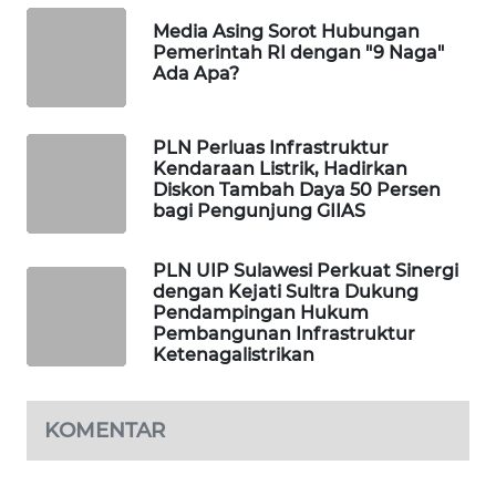
WAHANA
Media Asing Sorot Hubungan
DESA
Pemerintah RI dengan "9 Naga"
WISATA
Ada Apa?
LAPAK
PLN Perluas Infrastruktur
WAHANA
Kendaraan Listrik, Hadirkan
Diskon Tambah Daya 50 Persen
Wahana
bagi Pengunjung GIIAS
Network
PLN UIP Sulawesi Perkuat Sinergi
KONSUMEN
dengan Kejati Sultra Dukung
LISTRIK
Pendampingan Hukum
Pembangunan Infrastruktur
Ketenagalistrikan
MASYARAKAT
KELISTRIKAN
KOMENTAR
WALINKI
ID