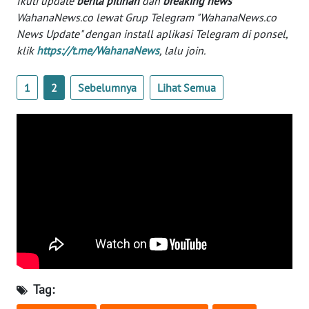
Ikuti update
berita pilihan
dan
breaking news
WahanaNews.co lewat Grup Telegram "WahanaNews.co
KARIR
News Update" dengan install aplikasi Telegram di ponsel,
klik
https://t.me/WahanaNews
, lalu join.
DISCLAIMER
1
2
Sebelumnya
Lihat Semua
Wahana
News
Regional
WN
SUMUT
WN
JAKARTA
WN
JABAR
Tag: