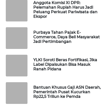
Anggota Komisi XI DPR:
WAHANA
Pelemahan Rupiah Harus Jadi
SPORT
Peluang Perkuat Pariwisata dan
Ekspor
WAHANA
UMKM
Purbaya Tahan Pajak E-
Commerce, Daya Beli Masyarakat
Jadi Pertimbangan
WAHANA
SELEB
WAHANA
YLKI Soroti Beras Fortifikasi, Jika
Label Dipalsukan Bisa Masuk
PERSONA
Ranah Pidana
WAHANA
OTOMOTIF
Bantuan Khusus Gaji ASN Daerah,
Pemerintah Pusat Kucurkan
WAHANA
Rp22,5 Triliun ke Pemda
HEALTH