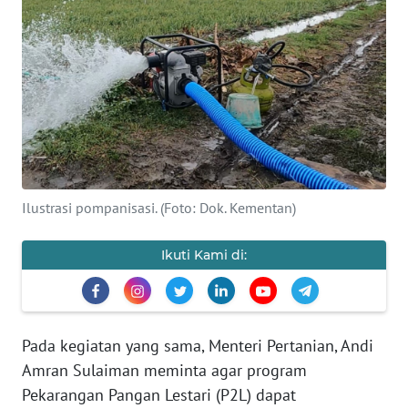
SAINS-TEKNO
KESEHATAN
INTERNASIONAL
SERBA-SERBI
Ilustrasi pompanisasi. (Foto: Dok. Kementan)
PENDIDIKAN
Ikuti Kami di:
OLAHRAGA
OPINI
Pada kegiatan yang sama, Menteri Pertanian, Andi
EDITORIAL
Amran Sulaiman meminta agar program
Pekarangan Pangan Lestari (P2L) dapat