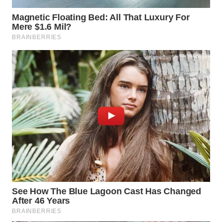
WN
NUSANTARA
WN
JOGJA
WN
JATIM
WN
BALI
WN
KALBAR
WN
KALTENG