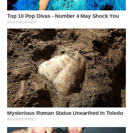
WN
INDRAMAYU
WN
KUNINGAN
WN
MAJALENGKA
WN
SUBANG
WN
SUKABUMI
WN
PURWAKARTA