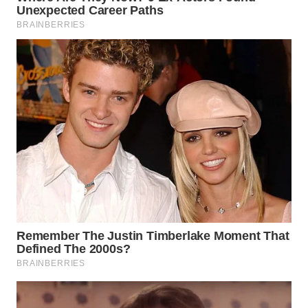
TAPANULI
TENGAH
WN DELI
SERDANG
WN
TEBING
TINGGI
WN
PAKPAK
WN
KARAWANG
WN
BEKASI