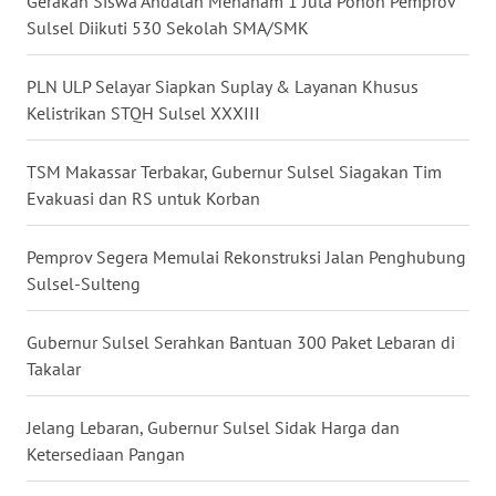
Gerakan Siswa Andalan Menanam 1 Juta Pohon Pemprov
Sulsel Diikuti 530 Sekolah SMA/SMK
WN
SERAMBI
PLN ULP Selayar Siapkan Suplay & Layanan Khusus
Kelistrikan STQH Sulsel XXXIII
WN
JAMBI
TSM Makassar Terbakar, Gubernur Sulsel Siagakan Tim
Evakuasi dan RS untuk Korban
WN
SULTRA
Pemprov Segera Memulai Rekonstruksi Jalan Penghubung
Sulsel-Sulteng
WN
NTB
Gubernur Sulsel Serahkan Bantuan 300 Paket Lebaran di
WN
Takalar
SULTENG
Jelang Lebaran, Gubernur Sulsel Sidak Harga dan
WN
Ketersediaan Pangan
SULBAR