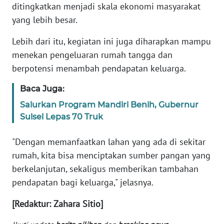
Informasi
ditingkatkan menjadi skala ekonomi masyarakat
yang lebih besar.
INDEKS
BERITA
Lebih dari itu, kegiatan ini juga diharapkan mampu
menekan pengeluaran rumah tangga dan
KONTAK
berpotensi menambah pendapatan keluarga.
KAMI
Baca Juga:
INFO
Salurkan Program Mandiri Benih, Gubernur
IKLAN
Sulsel Lepas 70 Truk
TENTANG
"Dengan memanfaatkan lahan yang ada di sekitar
KAMI
rumah, kita bisa menciptakan sumber pangan yang
berkelanjutan, sekaligus memberikan tambahan
PEDOMAN
pendapatan bagi keluarga," jelasnya.
MEDIA
SIBER
[Redaktur: Zahara Sitio]
REDAKSI