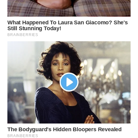
Wahana
Media
Group
WAHANA
NEWS
WAHANA
TANI
WAHANA
ADVOKAT
WAHANA
INFRASTRUKTUR
WAHANA
KONSUMEN