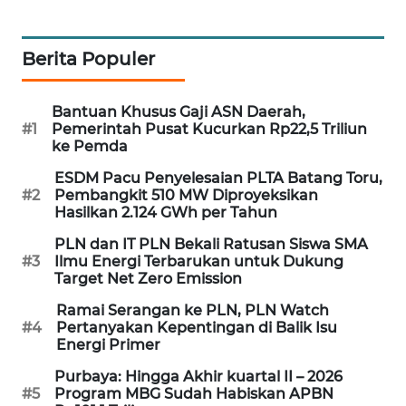
MAWAKA
ID
Berita Populer
MARTABAT
Bantuan Khusus Gaji ASN Daerah,
NET
#1
Pemerintah Pusat Kucurkan Rp22,5 Triliun
ke Pemda
PLN
ESDM Pacu Penyelesaian PLTA Batang Toru,
WATCH
#2
Pembangkit 510 MW Diproyeksikan
Hasilkan 2.124 GWh per Tahun
MKLI
PLN dan IT PLN Bekali Ratusan Siswa SMA
#3
Ilmu Energi Terbarukan untuk Dukung
Target Net Zero Emission
LPKKI
Ramai Serangan ke PLN, PLN Watch
#4
Pertanyakan Kepentingan di Balik Isu
LKKI
Energi Primer
Purbaya: Hingga Akhir kuartal II – 2026
KOPEKLIN
#5
Program MBG Sudah Habiskan APBN