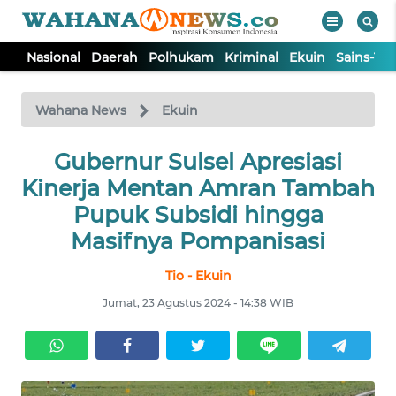
Nasional
Daerah
Polhukam
Kriminal
Ekuin
Sains-Te
WAHANA
Tutup
TV
Wahana News
Ekuin
NASIONAL
Gubernur Sulsel Apresiasi
Kinerja Mentan Amran Tambah
DAERAH
Pupuk Subsidi hingga
Masifnya Pompanisasi
POLHUKAM
Tio - Ekuin
Jumat, 23 Agustus 2024 - 14:38 WIB
KRIMINAL
EKUIN