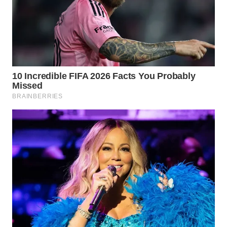
WN
SUMEDANG
WN
CIANJUR
WN
KEPULAUAN
SERIBU
WN
TANGERANG
WN
BINJAI
WN
CIREBON