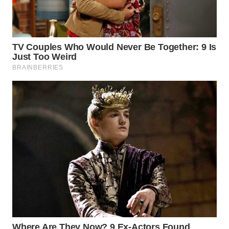
WN
TAPANULI
SELATAN
WN
TANJUNG
LESUNG
WN
KARO
WN
SIMALUNGUN
WN
LABUHANBATU
WN