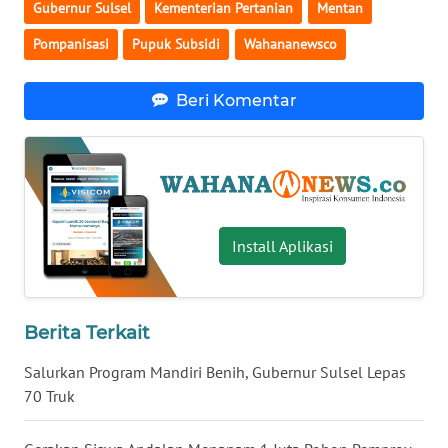
Gubernur Sulsel
Kementerian Pertanian
Mentan
WN
BANTEN
Pompanisasi
Pupuk Subsidi
Wahananewsco
WN
Beri Komentar
NTT
WN
KEPRI
WN
Install Aplikasi
PAPUA
WN
Berita Terkait
PAPUA
BARAT
Salurkan Program Mandiri Benih, Gubernur Sulsel Lepas
70 Truk
WN
RIAU