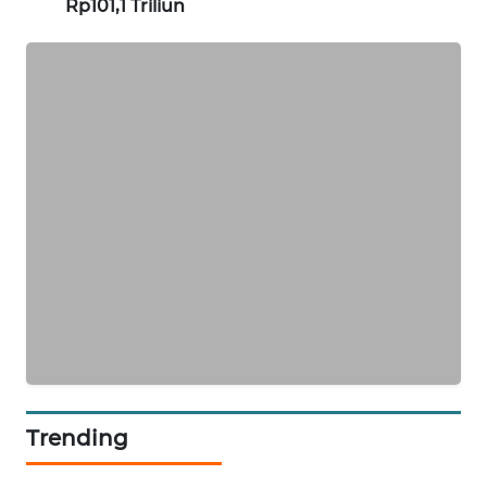
Rp101,1 Triliun
PORTAL
KONSUMEN
FORWAMKI
ALPERKLINAS
FORJASIDA
TAMBANG
NEWS
SITUNGIR
NEWS
Trending
SIDIKALANG
NEWS