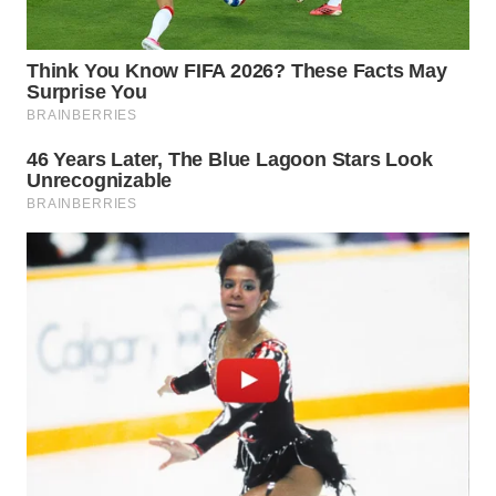
WN
PRIANGAN
TIMUR
WN
SEMARANG
WN
SOLO
WN
BOROBUDUR
WN
MADURA
WN
SURABAYA