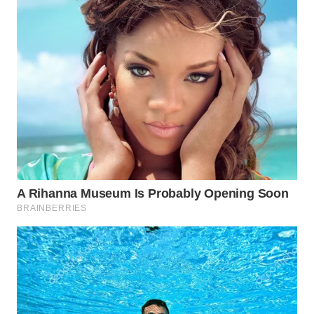
WN
SUMEDANG
WN
CIANJUR
WN
KEPULAUAN
SERIBU
WN
TANGERANG
WN
BINJAI
WN
CIREBON