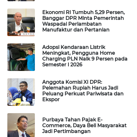
WAHANA
Ekonomi RI Tumbuh 5,29 Persen,
DESA
Banggar DPR Minta Pemerintah
WISATA
Waspadai Perlambatan
Manufaktur dan Pertanian
LAPAK
WAHANA
Adopsi Kendaraan Listrik
Meningkat, Pengguna Home
Wahana
Charging PLN Naik 9 Persen pada
Network
Semester I 2026
KONSUMEN
Anggota Komisi XI DPR:
LISTRIK
Pelemahan Rupiah Harus Jadi
Peluang Perkuat Pariwisata dan
Ekspor
MASYARAKAT
KELISTRIKAN
Purbaya Tahan Pajak E-
WALINKI
Commerce, Daya Beli Masyarakat
ID
Jadi Pertimbangan