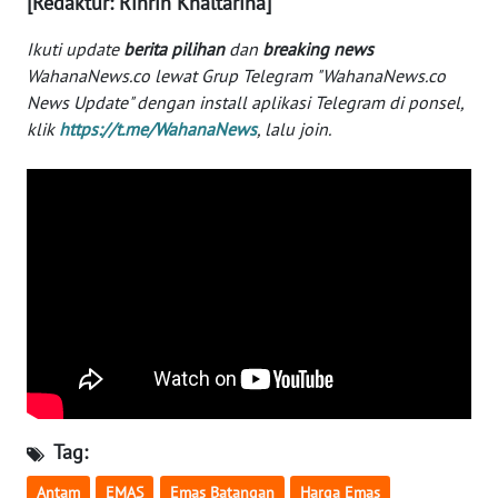
[Redaktur: Rinrin Khaltarina]
WN
Ikuti update
berita pilihan
dan
breaking news
SERAMBI
WahanaNews.co lewat Grup Telegram "WahanaNews.co
News Update" dengan install aplikasi Telegram di ponsel,
WN
klik
https://t.me/WahanaNews
, lalu join.
JAMBI
WN
SULTRA
WN
NTB
WN
SULTENG
WN
Tag:
SULBAR
Antam
EMAS
Emas Batangan
Harga Emas