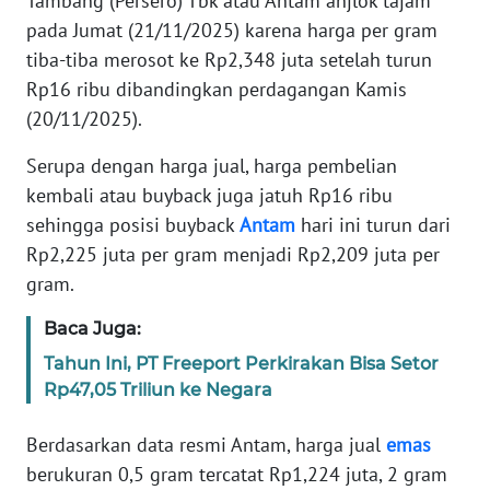
Tambang (Persero) Tbk atau Antam anjlok tajam
Informasi
pada Jumat (21/11/2025) karena harga per gram
INDEKS
tiba-tiba merosot ke Rp2,348 juta setelah turun
BERITA
Rp16 ribu dibandingkan perdagangan Kamis
(20/11/2025).
KONTAK
KAMI
Serupa dengan harga jual, harga pembelian
kembali atau buyback juga jatuh Rp16 ribu
INFO
sehingga posisi buyback
Antam
hari ini turun dari
IKLAN
Rp2,225 juta per gram menjadi Rp2,209 juta per
gram.
TENTANG
KAMI
Baca Juga:
Tahun Ini, PT Freeport Perkirakan Bisa Setor
PEDOMAN
Rp47,05 Triliun ke Negara
MEDIA
SIBER
Berdasarkan data resmi Antam, harga jual
emas
berukuran 0,5 gram tercatat Rp1,224 juta, 2 gram
REDAKSI