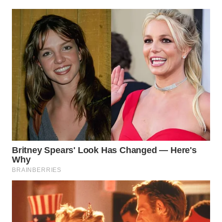
Wahana
Media
Group
WAHANA
NEWS
WAHANA
TANI
WAHANA
ADVOKAT
WAHANA
INFRASTRUKTUR
WAHANA
KONSUMEN