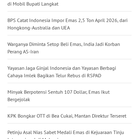
di Mobil Bupati Langkat
WN
NUSANTARA
BPS Catat Indonesia Impor Emas 2,5 Ton April 2026, dari
Hongkong-Australia dan UEA
WN
JOGJA
Warganya Diminta Setop Beli Emas, India Jadi Korban
Perang AS-Iran
WN
JATIM
Yayasan Jaga Ginjal Indonesia dan Yayasan Berbagi
Cahaya Imlek Bagikan Telur Rebus di RSPAD
WN
BALI
Minyak Berpotensi Sentuh 107 Dollar, Emas Ikut
Bergejolak
WN
KALBAR
KPK Bongkar OTT di Bea Cukai, Mantan Direktur Terseret
WN
KALTENG
Petinju Asal Nias Sabet Medali Emas di Kejuaraan Tinju