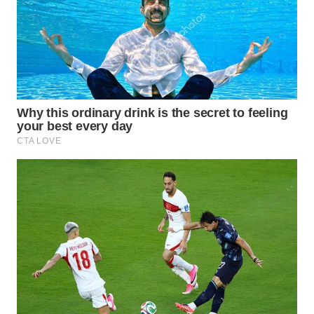
WN
INDRAMAYU
WN
KUNINGAN
WN
MAJALENGKA
WN
SUBANG
WN
SUKABUMI
WN
PURWAKARTA