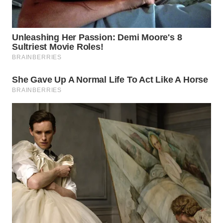
TAPANULI
TENGAH
WN DELI
SERDANG
WN
TEBING
TINGGI
WN
PAKPAK
WN
KARAWANG
WN
BEKASI