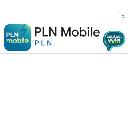
X
WAHANA MEDIA GROUP
|
|
|