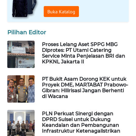
WAHANA
Buka Katalog
SPORT
WAHANA
Pilihan Editor
UMKM
Proses Lelang Aset SPPG MBG
Diprotes: PT Utami Catering
WAHANA
Service Minta Penjelasan BRI dan
SELEB
KPKNL Jakarta II
WAHANA
PT Bukit Asam Dorong KEK untuk
PERSONA
Proyek DME, MARTABAT Prabowo-
Gibran: Hilirisasi Jangan Berhenti
di Wacana
WAHANA
OTOMOTIF
PLN Perkuat Sinergi dengan
DPRD Sulsel untuk Dukung
WAHANA
Keandalan dan Pembangunan
HEALTH
Infrastruktur Ketenagalistrikan