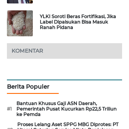
MAWAKA
ID
YLKI Soroti Beras Fortifikasi, Jika
Label Dipalsukan Bisa Masuk
Ranah Pidana
MARTABAT
NET
KOMENTAR
PLN
WATCH
MKLI
Berita Populer
LPKKI
Bantuan Khusus Gaji ASN Daerah,
LKKI
#1
Pemerintah Pusat Kucurkan Rp22,5 Triliun
ke Pemda
KOPEKLIN
Proses Lelang Aset SPPG MBG Diprotes: PT