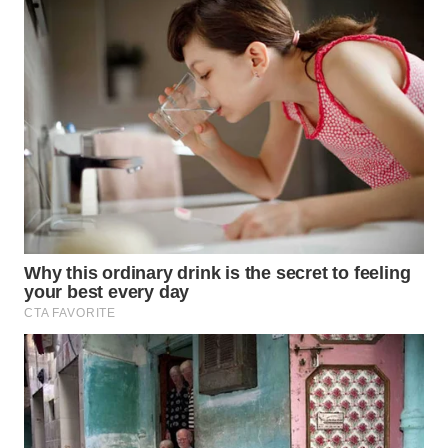
WN
MALUKU
WN
MALUT
WN
DAIRI
WN
DANAU
TOBA
WN
NIAS
WN
LANGKAT