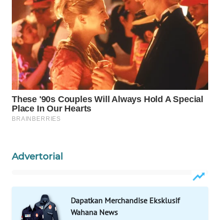
WAHANA
LISTRIK
WAHANA
TRAVEL
WAHANA
TV
WAHANANEWS
ID
Advertorial
WAHANANEWS
CO ID
WAHANANEWS
Dapatkan Merchandise Eksklusif
NET
Wahana News