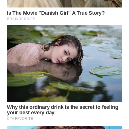
WN
BOGOR
WN
DEPOK
WN
TAPANULI
UTARA
WN
SAMOSIR
WN
PADANG
LAWAS