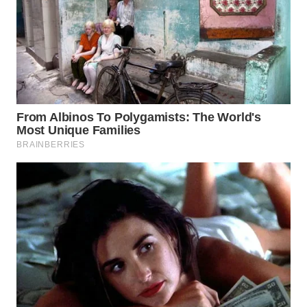
WN
TAPANULI
SELATAN
WN
TANJUNG
LESUNG
WN
KARO
WN
SIMALUNGUN
WN
LABUHANBATU
WN