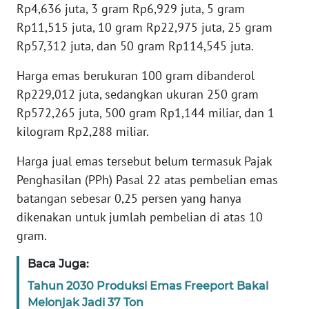
Rp4,636 juta, 3 gram Rp6,929 juta, 5 gram
Rp11,515 juta, 10 gram Rp22,975 juta, 25 gram
KARIR
Rp57,312 juta, dan 50 gram Rp114,545 juta.
DISCLAIMER
Harga emas berukuran 100 gram dibanderol
Rp229,012 juta, sedangkan ukuran 250 gram
Wahana
Rp572,265 juta, 500 gram Rp1,144 miliar, dan 1
News
kilogram Rp2,288 miliar.
Regional
Harga jual emas tersebut belum termasuk Pajak
WN
Penghasilan (PPh) Pasal 22 atas pembelian emas
SUMUT
batangan sebesar 0,25 persen yang hanya
dikenakan untuk jumlah pembelian di atas 10
WN
JAKARTA
gram.
Baca Juga:
WN
JABAR
Tahun 2030 Produksi Emas Freeport Bakal
Melonjak Jadi 37 Ton