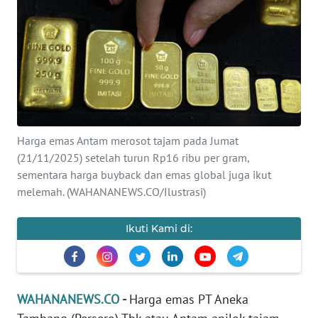
SAINS-TEKNO
KESEHATAN
INTERNASIONAL
SERBA-SERBI
Harga emas Antam merosot tajam pada Jumat
(21/11/2025) setelah turun Rp16 ribu per gram,
PENDIDIKAN
sementara harga buyback dan emas global juga ikut
melemah. (WAHANANEWS.CO/Ilustrasi)
OLAHRAGA
Ikuti Kami di:
OPINI
EDITORIAL
WAHANANEWS.CO
-
Harga emas PT Aneka