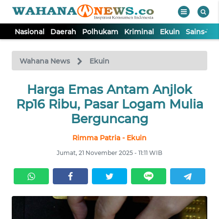
Nasional
Daerah
Polhukam
Kriminal
Ekuin
Sains-Te
WAHANA
Tutup
TV
Wahana News
Ekuin
NASIONAL
Harga Emas Antam Anjlok
Rp16 Ribu, Pasar Logam Mulia
DAERAH
Berguncang
Rimma Patria - Ekuin
POLHUKAM
Jumat, 21 November 2025 - 11:11 WIB
KRIMINAL
EKUIN