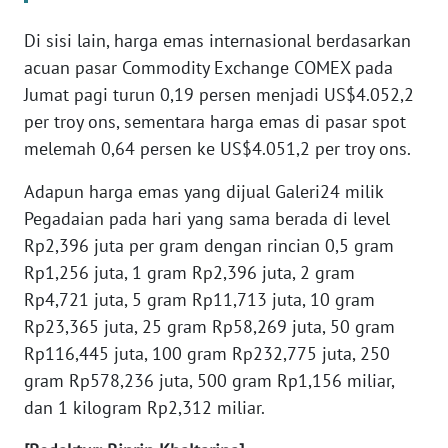
WN
BANTEN
Di sisi lain, harga emas internasional berdasarkan
acuan pasar Commodity Exchange COMEX pada
WN
Jumat pagi turun 0,19 persen menjadi US$4.052,2
NTT
per troy ons, sementara harga emas di pasar spot
melemah 0,64 persen ke US$4.051,2 per troy ons.
WN
KEPRI
Adapun harga emas yang dijual Galeri24 milik
Pegadaian pada hari yang sama berada di level
WN
Rp2,396 juta per gram dengan rincian 0,5 gram
PAPUA
Rp1,256 juta, 1 gram Rp2,396 juta, 2 gram
Rp4,721 juta, 5 gram Rp11,713 juta, 10 gram
WN
Rp23,365 juta, 25 gram Rp58,269 juta, 50 gram
PAPUA
Rp116,445 juta, 100 gram Rp232,775 juta, 250
BARAT
gram Rp578,236 juta, 500 gram Rp1,156 miliar,
dan 1 kilogram Rp2,312 miliar.
WN
RIAU