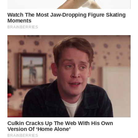
WN
NATUNA
WN
BINTAN
WN
MANDALIKA
WN
LIKUPANG
WN
LABUANBAJO
WN
BORNEO