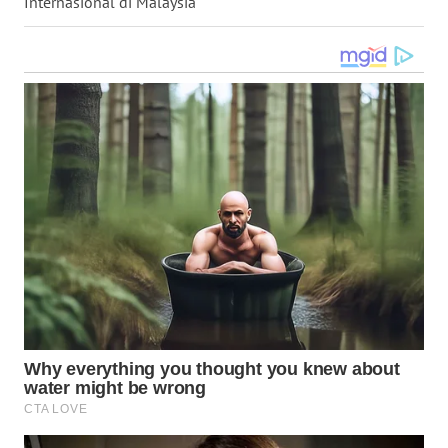
Internasional di Malaysia
WN
KALTARA
WN
KALSEL
WN
KALTIM
WN
SULSEL
WN
GORONTALO
WN
SULUT