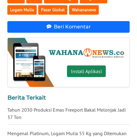
WN
Logam Mulia
Pasar Global
Wahananews
BABEL
Beri Komentar
WN
SUMBAR
WN
SUMSEL
Install Aplikasi
WN
BENGKULU
Berita Terkait
WN
LAMPUNG
Tahun 2030 Produksi Emas Freeport Bakal Melonjak Jadi
37 Ton
WN
JATENG
Mengenal Platinum, Logam Mulia 55 Kg yang Ditemukan