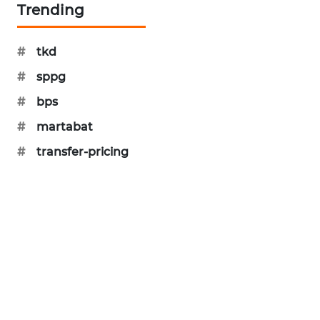
Trending
SIBARAGAS
NEWS
#
tkd
METRO
#
sppg
SIANTAR
#
bps
NEWS
#
martabat
METRO
#
transfer-pricing
MEDAN
NEWS
METRO
JAKARTA
NEWS
KRT
NEWS