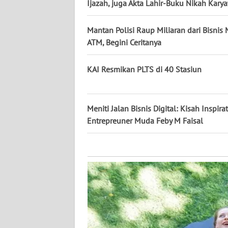
KALTARA
Ijazah, juga Akta Lahir-Buku Nikah Kary
WN
Mantan Polisi Raup Miliaran dari Bisnis
KALSEL
ATM, Begini Ceritanya
WN
KAI Resmikan PLTS di 40 Stasiun
KALTIM
WN
Meniti Jalan Bisnis Digital: Kisah Inspirat
SULSEL
Entrepreuner Muda Feby M Faisal
WN
GORONTALO
WN
SULUT
WN
MALUKU