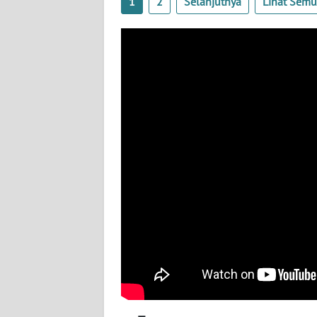
1
2
Selanjutnya
Lihat Sem
BABEL
WN
SUMBAR
WN
SUMSEL
WN
BENGKULU
WN
LAMPUNG
WN
JATENG
WN