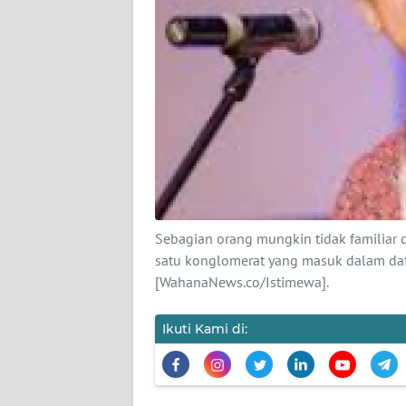
KARIR
DISCLAIMER
Wahana
News
Regional
WN
SUMUT
Sebagian orang mungkin tidak familiar
WN
satu konglomerat yang masuk dalam daft
JAKARTA
[WahanaNews.co/Istimewa].
WN
Ikuti Kami di:
JABAR
WN
BANTEN