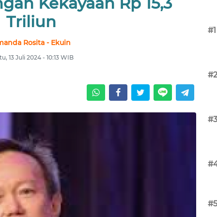
ngan Kekayaan Rp 15,3
Triliun
#1
anda Rosita - Ekuin
u, 13 Juli 2024 - 10:13 WIB
#
#
#
#