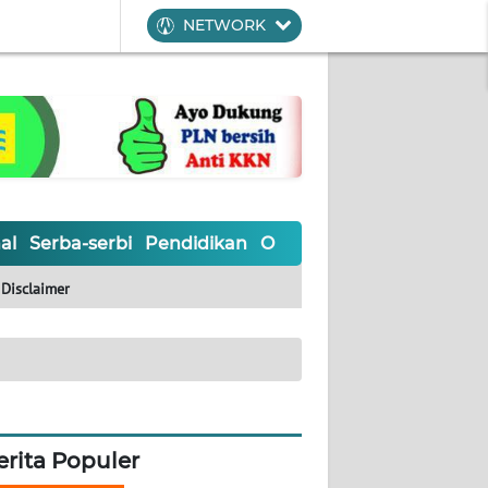
NETWORK
al
Serba-serbi
Pendidikan
Olahraga
Opini
Editoria
Disclaimer
erita Populer