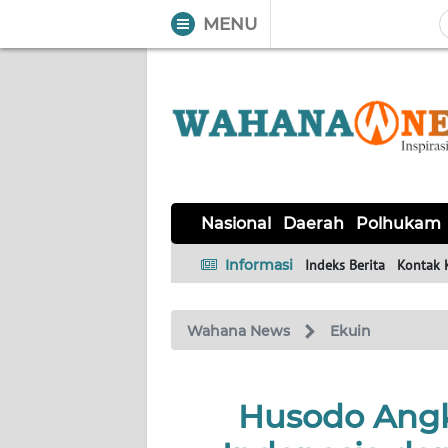
MENU
WAHANA
Tutup
TV
NASIONAL
DAERAH
POLHUKAM
KRIMINAL
EKUIN
SAINS-
KESEHATAN
INTERNASIONAL
Nasional
Daerah
Polhukam
TEKNO
Informasi
Indeks Berita
Kontak 
SERBA-
PENDIDIKAN
OLAHRAGA
OPINI
SERBI
Wahana News
Ekuin
EDITORIAL
Husodo Angk
Informasi