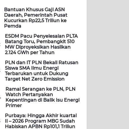
Bantuan Khusus Gaji ASN
Daerah, Pemerintah Pusat
Kucurkan Rp22,5 Triliun ke
Pemda
ESDM Pacu Penyelesaian PLTA
Batang Toru, Pembangkit 510
2
MW Diproyeksikan Hasilkan
2.124 GWh per Tahun
PLN dan IT PLN Bekali Ratusan
Siswa SMA Ilmu Energi
3
Terbarukan untuk Dukung
Target Net Zero Emission
Ramai Serangan ke PLN, PLN
Watch Pertanyakan
4
Kepentingan di Balik Isu Energi
Primer
Purbaya: Hingga Akhir kuartal
5
II – 2026 Program MBG Sudah
Habiskan APBN Rp101,1 Triliun