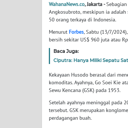
WahanaNews.co
, Jakarta -
Sebagian
Angkosubroto, meskipun ia adalah 
WN
50 orang terkaya di Indonesia.
NTT
Menurut
Forbes
, Sabtu (13/7/2024
WN
bersih sekitar US$ 960 juta atau Rp 
KEPRI
Baca Juga:
WN
Ciputra: Hanya Miliki Sepatu S
PAPUA
Kekayaan Husodo berasal dari mene
WN
komoditas. Ayahnya, Go Soei Kie a
PAPUA
Sewu Kencana (GSK) pada 1953.
BARAT
Setelah ayahnya meninggal pada 2
WN
tersebut. GSK merupakan konglomera
RIAU
perdagangan buah.
WN