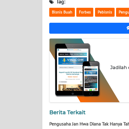
Tag:
NUSANTARA
Bisnis Buah
Forbes
Pebisnis
Peng
WN
JOGJA
WN
JATIM
WN
BALI
Jadilah
WN
KALBAR
WN
KALTENG
Berita Terkait
WN
Pengusaha Jan Hwa Diana Tak Hanya Ta