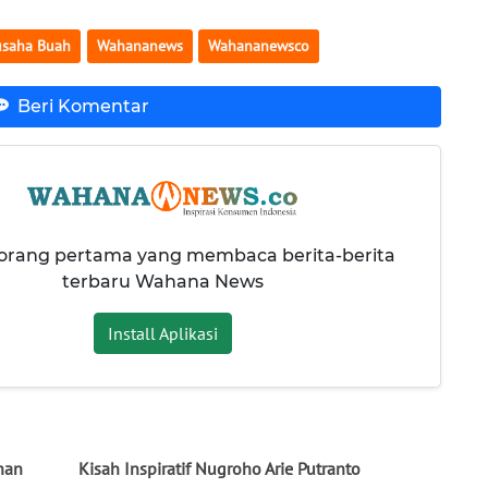
usaha Buah
Wahananews
Wahananewsco
Beri Komentar
 orang pertama yang membaca berita-berita
terbaru Wahana News
Install Aplikasi
han
Kisah Inspiratif Nugroho Arie Putranto