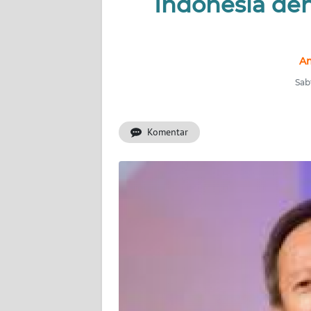
Indonesia de
INDEKS
BERITA
KONTAK
Am
KAMI
Sabt
INFO
IKLAN
Komentar
TENTANG
KAMI
PEDOMAN
MEDIA
SIBER
REDAKSI