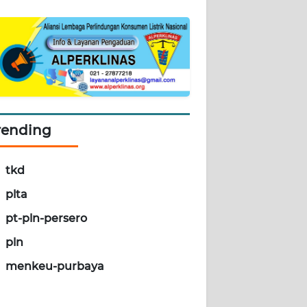
rending
tkd
plta
pt-pln-persero
pln
menkeu-purbaya