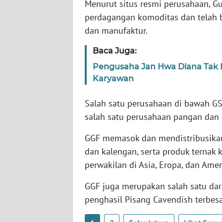
Menurut situs resmi perusahaan, G
SERAMBI
perdagangan komoditas dan telah b
dan manufaktur.
WN
JAMBI
Baca Juga:
Pengusaha Jan Hwa Diana Tak H
WN
Karyawan
SULTRA
Salah satu perusahaan di bawah GS
WN
salah satu perusahaan pangan dan a
NTB
GGF memasok dan mendistribusikan
WN
dan kalengan, serta produk ternak ke
SULTENG
perwakilan di Asia, Eropa, dan Amer
WN
GGF juga merupakan salah satu dari
SULBAR
penghasil Pisang Cavendish terbesa
WN