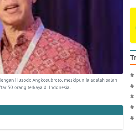
T
#
 dengan Husodo Angkosubroto, meskipun ia adalah salah
#
ar 50 orang terkaya di Indonesia.
#
#
#