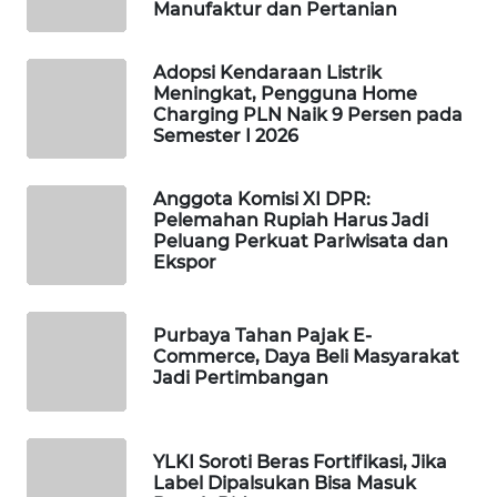
Manufaktur dan Pertanian
MAWAKA
ID
Adopsi Kendaraan Listrik
Meningkat, Pengguna Home
Charging PLN Naik 9 Persen pada
MARTABAT
Semester I 2026
NET
Anggota Komisi XI DPR:
PLN
Pelemahan Rupiah Harus Jadi
WATCH
Peluang Perkuat Pariwisata dan
Ekspor
MKLI
Purbaya Tahan Pajak E-
LPKKI
Commerce, Daya Beli Masyarakat
Jadi Pertimbangan
LKKI
KOPEKLIN
YLKI Soroti Beras Fortifikasi, Jika
Label Dipalsukan Bisa Masuk