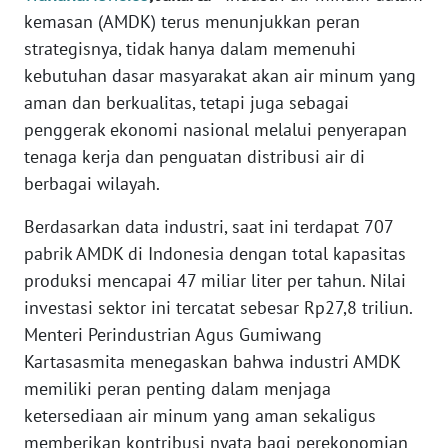
Informasi
kemasan (AMDK) terus menunjukkan peran
strategisnya, tidak hanya dalam memenuhi
INDEKS
BERITA
kebutuhan dasar masyarakat akan air minum yang
aman dan berkualitas, tetapi juga sebagai
KONTAK
penggerak ekonomi nasional melalui penyerapan
KAMI
tenaga kerja dan penguatan distribusi air di
berbagai wilayah.
INFO
IKLAN
Berdasarkan data industri, saat ini terdapat 707
pabrik AMDK di Indonesia dengan total kapasitas
TENTANG
produksi mencapai 47 miliar liter per tahun. Nilai
KAMI
investasi sektor ini tercatat sebesar Rp27,8 triliun.
Menteri Perindustrian Agus Gumiwang
PEDOMAN
Kartasasmita menegaskan bahwa industri AMDK
MEDIA
memiliki peran penting dalam menjaga
SIBER
ketersediaan air minum yang aman sekaligus
memberikan kontribusi nyata bagi perekonomian
REDAKSI