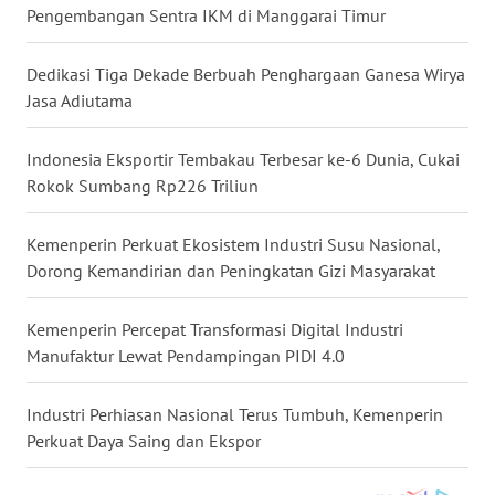
Pengembangan Sentra IKM di Manggarai Timur
WN
KALTARA
Dedikasi Tiga Dekade Berbuah Penghargaan Ganesa Wirya
Jasa Adiutama
WN
KALSEL
Indonesia Eksportir Tembakau Terbesar ke-6 Dunia, Cukai
Rokok Sumbang Rp226 Triliun
WN
KALTIM
Kemenperin Perkuat Ekosistem Industri Susu Nasional,
WN
Dorong Kemandirian dan Peningkatan Gizi Masyarakat
SULSEL
Kemenperin Percepat Transformasi Digital Industri
WN
Manufaktur Lewat Pendampingan PIDI 4.0
GORONTALO
Industri Perhiasan Nasional Terus Tumbuh, Kemenperin
WN
Perkuat Daya Saing dan Ekspor
SULUT