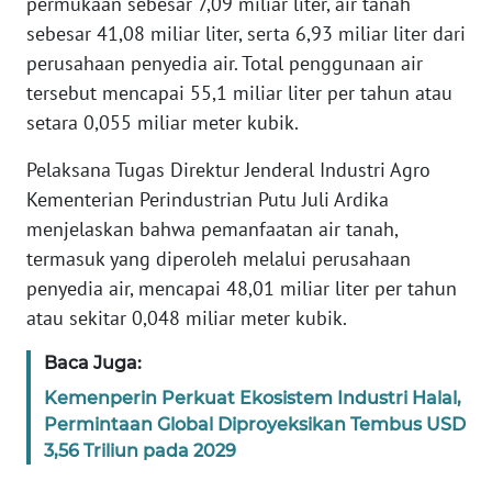
permukaan sebesar 7,09 miliar liter, air tanah
WN
sebesar 41,08 miliar liter, serta 6,93 miliar liter dari
BANTEN
perusahaan penyedia air. Total penggunaan air
tersebut mencapai 55,1 miliar liter per tahun atau
WN
setara 0,055 miliar meter kubik.
NTT
Pelaksana Tugas Direktur Jenderal Industri Agro
WN
Kementerian Perindustrian Putu Juli Ardika
KEPRI
menjelaskan bahwa pemanfaatan air tanah,
termasuk yang diperoleh melalui perusahaan
WN
PAPUA
penyedia air, mencapai 48,01 miliar liter per tahun
atau sekitar 0,048 miliar meter kubik.
WN
Baca Juga:
PAPUA
BARAT
Kemenperin Perkuat Ekosistem Industri Halal,
Permintaan Global Diproyeksikan Tembus USD
WN
3,56 Triliun pada 2029
RIAU