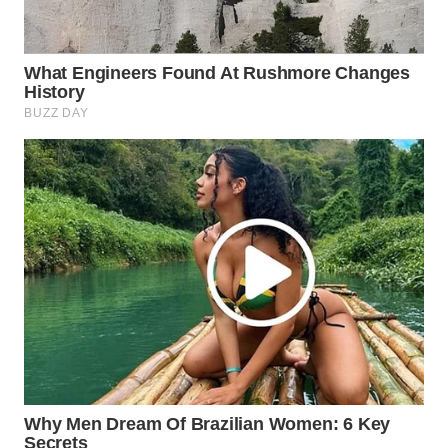
Wahana
Media
Group
WAHANA
NEWS
WAHANA
TANI
WAHANA
ADVOKAT
WAHANA
INFRASTRUKTUR
WAHANA
KONSUMEN