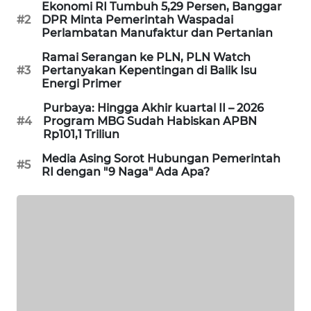
Ekonomi RI Tumbuh 5,29 Persen, Banggar
SIBARAGAS
#2
DPR Minta Pemerintah Waspadai
Perlambatan Manufaktur dan Pertanian
NEWS
Ramai Serangan ke PLN, PLN Watch
#3
Pertanyakan Kepentingan di Balik Isu
METRO
Energi Primer
SIANTAR
NEWS
Purbaya: Hingga Akhir kuartal II – 2026
#4
Program MBG Sudah Habiskan APBN
Rp101,1 Triliun
METRO
MEDAN
Media Asing Sorot Hubungan Pemerintah
#5
NEWS
RI dengan "9 Naga" Ada Apa?
METRO
JAKARTA
NEWS
KRT
NEWS