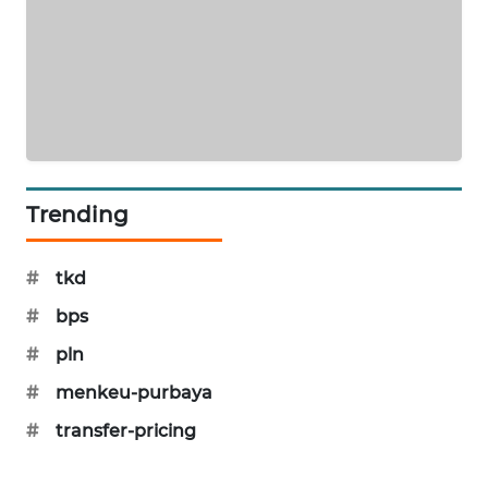
KARING
NEWS
JURNAL
MARITIM
HUMBANG
NEWS
Trending
GARONGGANG
#
tkd
NEWS
#
bps
FISUELRI
#
pln
ID
#
menkeu-purbaya
ENERGI
#
transfer-pricing
NEWS