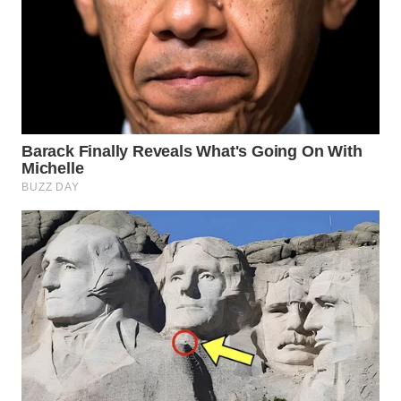
WN
NATUNA
WN
BINTAN
WN
MANDALIKA
WN
LIKUPANG
WN
LABUANBAJO
WN
BORNEO