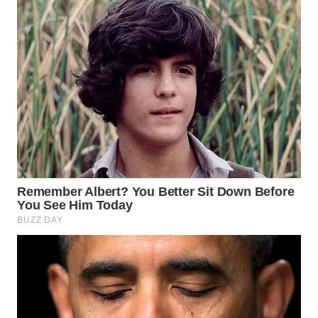
WN
PRIANGAN
TIMUR
WN
SEMARANG
WN
SOLO
WN
BOROBUDUR
WN
MADURA
WN
SURABAYA