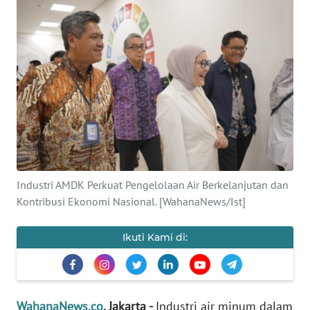
SAINS-TEKNO
KESEHATAN
INTERNASIONAL
SERBA-SERBI
PENDIDIKAN
Industri AMDK Perkuat Pengelolaan Air Berkelanjutan dan
OLAHRAGA
Kontribusi Ekonomi Nasional. [WahanaNews/Ist]
Ikuti Kami di:
OPINI
EDITORIAL
WahanaNews.co
, Jakarta -
Industri air minum dalam