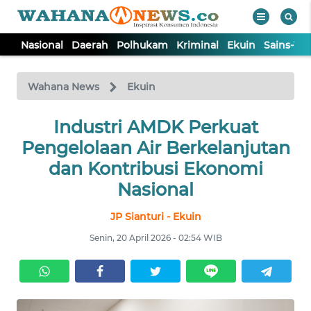
Nasional
Daerah
Polhukam
Kriminal
Ekuin
Sains-Te
WAHANA
Tutup
TV
Wahana News
Ekuin
NASIONAL
Industri AMDK Perkuat
Pengelolaan Air Berkelanjutan
DAERAH
dan Kontribusi Ekonomi
Nasional
POLHUKAM
JP Sianturi - Ekuin
Senin, 20 April 2026 - 02:54 WIB
KRIMINAL
EKUIN