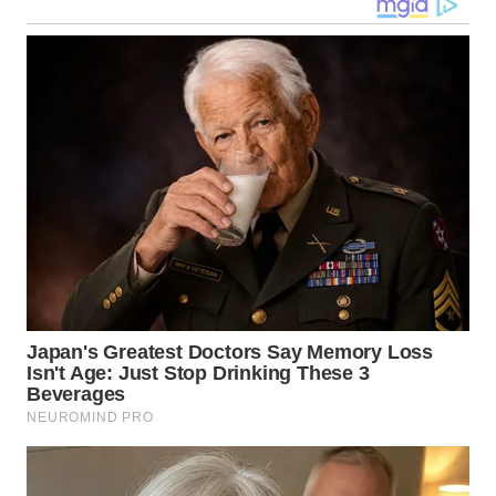
WN
MALUKU
WN
MALUT
WN
DAIRI
WN
DANAU
TOBA
WN
NIAS
WN
LANGKAT