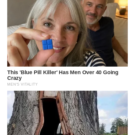
WN
TAPANULI
SELATAN
WN
TANJUNG
LESUNG
WN
KARO
WN
SIMALUNGUN
WN
LABUHANBATU
WN