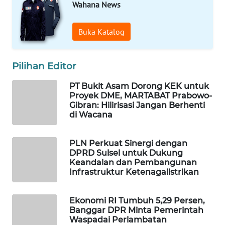
Wahana News
WAHANA
DESA
Buka Katalog
WISATA
LAPAK
Pilihan Editor
WAHANA
PT Bukit Asam Dorong KEK untuk
Wahana
Proyek DME, MARTABAT Prabowo-
Network
Gibran: Hilirisasi Jangan Berhenti
di Wacana
KONSUMEN
LISTRIK
PLN Perkuat Sinergi dengan
DPRD Sulsel untuk Dukung
Keandalan dan Pembangunan
MASYARAKAT
Infrastruktur Ketenagalistrikan
KELISTRIKAN
Ekonomi RI Tumbuh 5,29 Persen,
WALINKI
Banggar DPR Minta Pemerintah
ID
Waspadai Perlambatan