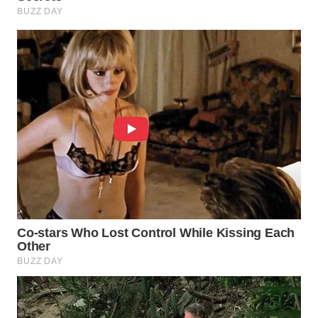
WAHANA
LISTRIK
WAHANA
TRAVEL
WAHANA
TV
WAHANANEWS
ID
WAHANANEWS
CO ID
WAHANANEWS
NET