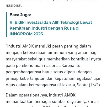
nasional.
KARIR
Baca Juga:
RI Bidik Investasi dan Alih Teknologi Lewat
DISCLAIMER
Kemitraan Industri dengan Rusia di
INNOPROM 2026
Wahana
News
Regional
“Industri AMDK memiliki peran penting dalam
menjaga ketersediaan air minum yang aman bagi
WN
masyarakat sekaligus memberikan kontribusi nyata
SUMUT
pada perekonomian nasional. Karena itu,
pengembangannya harus terus dipacu dengan
WN
prinsip keberlanjutan dan kepatuhan regulasi,” ujar
JAKARTA
Agus dalam keterangannya di Jakarta, Sabtu (18/4).
WN
Dalam operasionalnya, industri AMDK
JABAR
memanfaatkan berbagai sumber daya air, yakni air