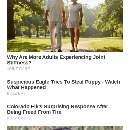
WN
INDRAMAYU
WN
KUNINGAN
WN
MAJALENGKA
WN
SUBANG
WN
SUKABUMI
WN
PURWAKARTA