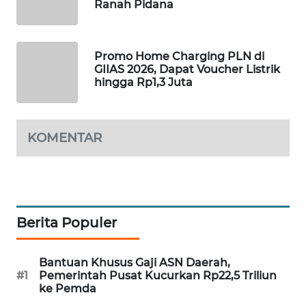
Ranah Pidana
PORTAL
KONSUMEN
Promo Home Charging PLN di
FORWAMKI
GIIAS 2026, Dapat Voucher Listrik
hingga Rp1,3 Juta
ALPERKLINAS
KOMENTAR
FORJASIDA
TAMBANG
NEWS
Berita Populer
SITUNGIR
NEWS
Bantuan Khusus Gaji ASN Daerah,
SIDIKALANG
#1
Pemerintah Pusat Kucurkan Rp22,5 Triliun
ke Pemda
NEWS