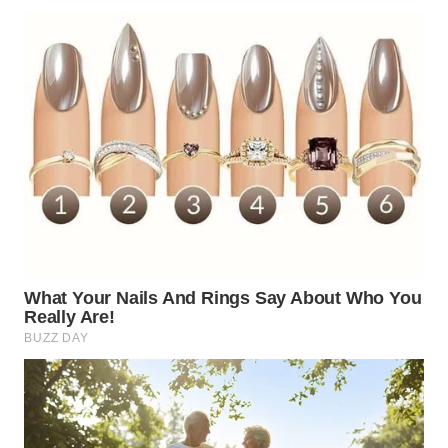
WN
SUMEDANG
WN
CIANJUR
WN
KEPULAUAN
SERIBU
WN
TANGERANG
WN
BINJAI
WN
CIREBON