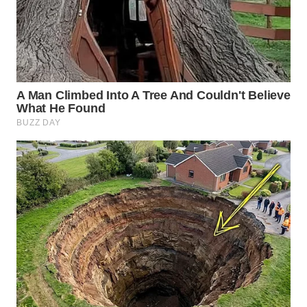
TAPANULI
TENGAH
WN DELI
SERDANG
WN
TEBING
TINGGI
WN
PAKPAK
WN
KARAWANG
WN
BEKASI