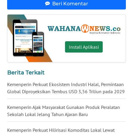
Beri Komentar
WN
NUSANTARA
WN
JOGJA
Install Aplikasi
WN
JATIM
Berita Terkait
WN
BALI
Kemenperin Perkuat Ekosistem Industri Halal, Permintaan
Global Diproyeksikan Tembus USD 3,56 Triliun pada 2029
WN
KALBAR
Kemenperin Ajak Masyarakat Gunakan Produk Peralatan
Sekolah Lokal Jelang Tahun Ajaran Baru
WN
KALTENG
Kemenperin Perkuat Hilirisasi Komoditas Lokal Lewat