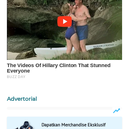
WAHANA
SPORT
WAHANA
UMKM
WAHANA
SELEB
WAHANA
PERSONA
WAHANA
Advertorial
OTOMOTIF
WAHANA
HEALTH
Dapatkan Merchandise Eksklusif