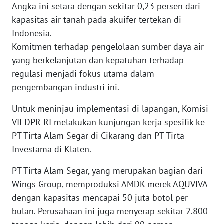
Angka ini setara dengan sekitar 0,23 persen dari
WN
kapasitas air tanah pada akuifer tertekan di
SERAMBI
Indonesia.
Komitmen terhadap pengelolaan sumber daya air
WN
yang berkelanjutan dan kepatuhan terhadap
JAMBI
regulasi menjadi fokus utama dalam
pengembangan industri ini.
WN
SULTRA
Untuk meninjau implementasi di lapangan, Komisi
VII DPR RI melakukan kunjungan kerja spesifik ke
WN
PT Tirta Alam Segar di Cikarang dan PT Tirta
NTB
Investama di Klaten.
WN
PT Tirta Alam Segar, yang merupakan bagian dari
SULTENG
Wings Group, memproduksi AMDK merek AQUVIVA
dengan kapasitas mencapai 50 juta botol per
WN
bulan. Perusahaan ini juga menyerap sekitar 2.800
SULBAR