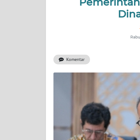
Pemerintah 
INDEKS
BERITA
Din
KONTAK
KAMI
Rabu,
INFO
IKLAN
Komentar
TENTANG
KAMI
PEDOMAN
MEDIA
SIBER
REDAKSI