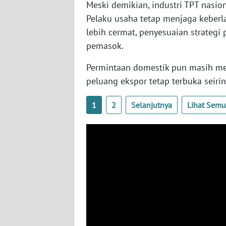
Meski demikian, industri TPT nasio
BABEL
Pelaku usaha tetap menjaga keberl
lebih cermat, penyesuaian strategi
WN
SUMBAR
pemasok.
Permintaan domestik pun masih men
WN
peluang ekspor tetap terbuka seiri
SUMSEL
1
2
Selanjutnya
Lihat Sem
WN
BENGKULU
WN
LAMPUNG
WN
JATENG
WN