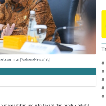
T
artasasmita. [WahanaNews/Ist]
#
#
#
#
#
h memastikan industri tekstil dan produk tekstil