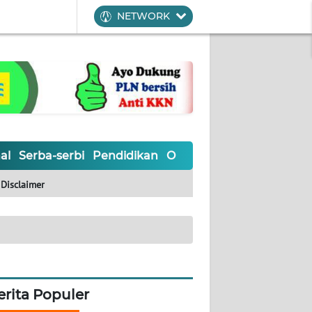
NETWORK
al
Serba-serbi
Pendidikan
Olahraga
Opini
Editoria
Disclaimer
erita Populer