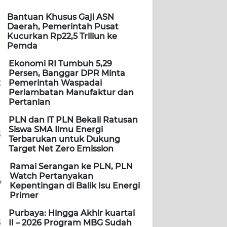
Bantuan Khusus Gaji ASN
Daerah, Pemerintah Pusat
Kucurkan Rp22,5 Triliun ke
Pemda
Ekonomi RI Tumbuh 5,29
Persen, Banggar DPR Minta
2
Pemerintah Waspadai
Perlambatan Manufaktur dan
Pertanian
PLN dan IT PLN Bekali Ratusan
Siswa SMA Ilmu Energi
3
Terbarukan untuk Dukung
Target Net Zero Emission
Ramai Serangan ke PLN, PLN
Watch Pertanyakan
4
Kepentingan di Balik Isu Energi
Primer
Purbaya: Hingga Akhir kuartal
5
II – 2026 Program MBG Sudah