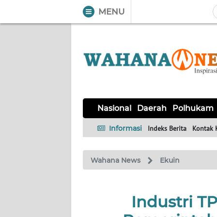
MENU
WAHANA
Tutup
TV
NASIONAL
DAERAH
POLHUKAM
KRIMINAL
EKUIN
SAINS-
KESEHATAN
INTERNASIONAL
Nasional
Daerah
Polhukam
TEKNO
Informasi
Indeks Berita
Kontak 
SERBA-
PENDIDIKAN
OLAHRAGA
OPINI
SERBI
Wahana News
Ekuin
EDITORIAL
Industri TP
Informasi