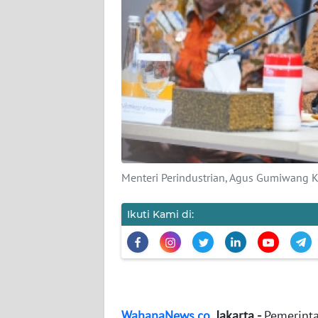
KARIR
DISCLAIMER
Wahana
News
Regional
WN
SUMUT
Menteri Perindustrian, Agus Gumiwang K
WN
JAKARTA
Ikuti Kami di:
WN
JABAR
WN
WahanaNews.co
, Jakarta -
Pemerinta
BANTEN