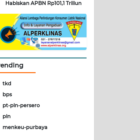
Habiskan APBN Rp101,1 Triliun
rending
tkd
bps
pt-pln-persero
pln
menkeu-purbaya