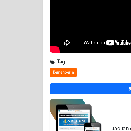
NUSANTARA
WN
JOGJA
WN
JATIM
WN
Tag:
BALI
Kemenperin
WN
KALBAR
WN
KALTENG
WN
Jadilah