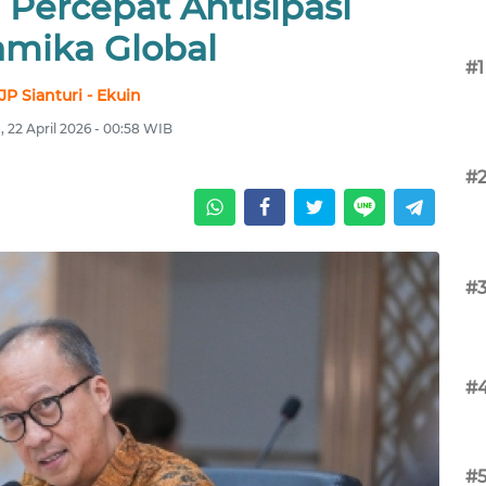
Percepat Antisipasi
amika Global
#1
JP Sianturi - Ekuin
 22 April 2026 - 00:58 WIB
#
#
#
#