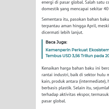
energi di pasar global. Salah satu
SERAMBI
domestik yang mencapai sekitar 40 
WN
Sementara itu, pasokan bahan baku
JAMBI
terpantau aman hingga April, meski
dicermati lebih lanjut.
WN
SULTRA
Baca Juga:
Kemenperin Perkuat Ekosistem I
WN
Tembus USD 3,56 Triliun pada 2
NTB
Kenaikan harga bahan baku ini berd
WN
rantai industri, baik di sektor hul
SULTENG
kain, produk antara (intermediate
berbasis plastik. Selain itu, seju
WN
SULBAR
terhadap aktivitas ekspor, termasu
pasar global.
WN