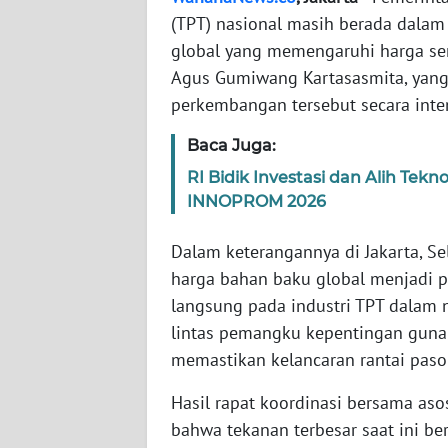
(TPT) nasional masih berada dalam 
global yang memengaruhi harga ser
WN
NTT
Agus Gumiwang Kartasasmita, yan
perkembangan tersebut secara inten
WN
Baca Juga:
KEPRI
RI Bidik Investasi dan Alih Tek
WN
INNOPROM 2026
PAPUA
Dalam keterangannya di Jakarta, Se
WN
harga bahan baku global menjadi 
PAPUA
langsung pada industri TPT dalam n
BARAT
lintas pemangku kepentingan guna
memastikan kelancaran rantai paso
WN
RIAU
Hasil rapat koordinasi bersama aso
bahwa tekanan terbesar saat ini be
WN