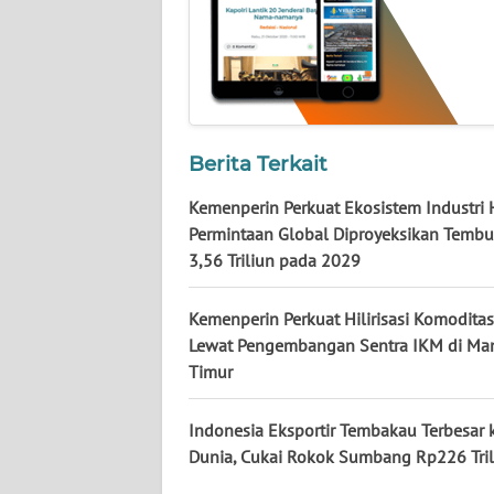
KALTARA
WN
KALSEL
WN
Berita Terkait
KALTIM
Kemenperin Perkuat Ekosistem Industri H
WN
Permintaan Global Diproyeksikan Temb
SULSEL
3,56 Triliun pada 2029
WN
Kemenperin Perkuat Hilirisasi Komoditas
GORONTALO
Lewat Pengembangan Sentra IKM di Ma
Timur
WN
SULUT
Indonesia Eksportir Tembakau Terbesar 
Dunia, Cukai Rokok Sumbang Rp226 Tril
WN
MALUKU