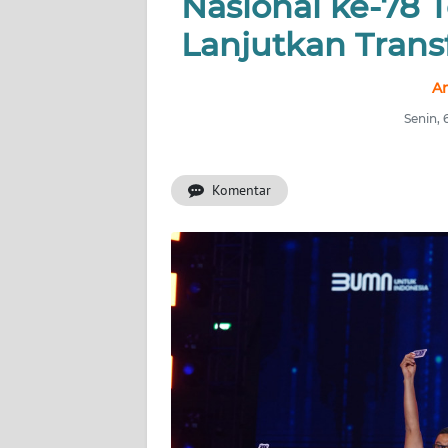
Nasional ke-78
INDEKS
BERITA
Lanjutkan Trans
KONTAK
An
KAMI
Senin,
INFO
IKLAN
Komentar
TENTANG
KAMI
PEDOMAN
MEDIA
SIBER
REDAKSI