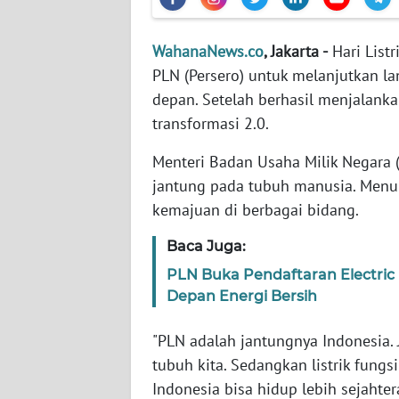
WN
WahanaNews.co
, Jakarta -
Hari List
NTT
PLN (Persero) untuk melanjutkan la
depan. Setelah berhasil menjalanka
WN
transformasi 2.0.
KEPRI
Menteri Badan Usaha Milik Negara 
WN
jantung pada tubuh manusia. Menur
PAPUA
kemajuan di berbagai bidang.
WN
Baca Juga:
PAPUA
PLN Buka Pendaftaran Electric 
BARAT
Depan Energi Bersih
WN
"PLN adalah jantungnya Indonesia.
RIAU
tubuh kita. Sedangkan listrik fun
Indonesia bisa hidup lebih sejahter
WN