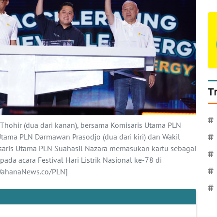
T
#
 Thohir (dua dari kanan), bersama Komisaris Utama PLN
Utama PLN Darmawan Prasodjo (dua dari kiri) dan Wakil
#
saris Utama PLN Suahasil Nazara memasukan kartu sebagai
#
ada acara Festival Hari Listrik Nasional ke-78 di
#
 [WahanaNews.co/PLN]
#