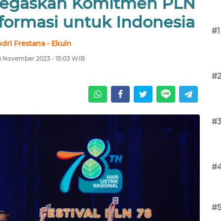
 Tegaskan Komitmen PLN
formasi untuk Indonesia
#1
dri Frestana - Ekuin
 6 November 2023 - 15:03 WIB
#
#
#
#