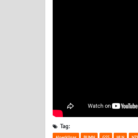
KALTARA
WN
KALSEL
WN
KALTIM
WN
SULSEL
WN
GORONTALO
WN
SULUT
Tag:
WN
Alperklinas
BUMN
GSS
HLN
NZ
MALUKU