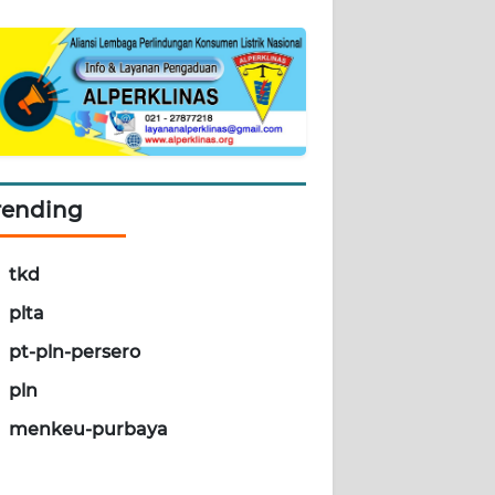
rending
tkd
plta
pt-pln-persero
pln
menkeu-purbaya