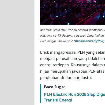
BABEL
WN
SUMBAR
Ket foto: Lebih dari 19 ribu peserta memenuhi 
WN
Nasional ke-78. Festival tersebut dimeriahkan o
SUMSEL
Padi hingga Sheila on 7. [
WahanaNews.co/PLN
]
WN
Erick mengapresiasi PLN yang selam
BENGKULU
menjadi perusahaan yang tidak han
energi terdepan. Khususnya dalam 
WN
hijau merupakan jawaban PLN atas 
LAMPUNG
perubahan di dunia industri.
WN
Baca Juga:
JATENG
PLN Electric Run 2026 Siap Dig
Transisi Energi
WN