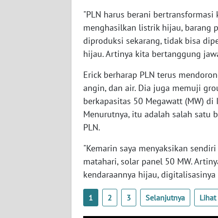
NUSANTARA
"PLN harus berani bertransformasi ka
menghasilkan listrik hijau, barang
WN
JOGJA
diproduksi sekarang, tidak bisa dip
hijau. Artinya kita bertanggung jaw
WN
Erick berharap PLN terus mendorong
JATIM
angin, dan air. Dia juga memuji gr
berkapasitas 50 Megawatt (MW) di I
WN
BALI
Menurutnya, itu adalah salah satu b
PLN.
WN
KALBAR
"Kemarin saya menyaksikan sendiri d
matahari, solar panel 50 MW. Artinya,
WN
kendaraannya hijau, digitalisasinya 
KALTENG
1
2
3
Selanjutnya
Liha
WN