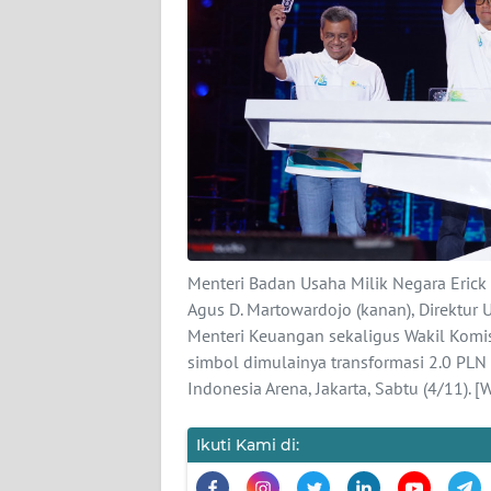
KARIR
DISCLAIMER
Wahana
News
Regional
WN
SUMUT
Menteri Badan Usaha Milik Negara Erick
WN
Agus D. Martowardojo (kanan), Direktur 
JAKARTA
Menteri Keuangan sekaligus Wakil Komi
simbol dimulainya transformasi 2.0 PLN p
WN
Indonesia Arena, Jakarta, Sabtu (4/11).
JABAR
Ikuti Kami di:
WN
BANTEN