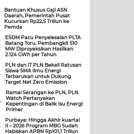
Bantuan Khusus Gaji ASN
Daerah, Pemerintah Pusat
Kucurkan Rp22,5 Triliun ke
Pemda
ESDM Pacu Penyelesaian PLTA
Batang Toru, Pembangkit 510
2
MW Diproyeksikan Hasilkan
2.124 GWh per Tahun
PLN dan IT PLN Bekali Ratusan
Siswa SMA Ilmu Energi
3
Terbarukan untuk Dukung
Target Net Zero Emission
Ramai Serangan ke PLN, PLN
Watch Pertanyakan
4
Kepentingan di Balik Isu Energi
Primer
Purbaya: Hingga Akhir kuartal
5
II – 2026 Program MBG Sudah
Habiskan APBN Rp101,1 Triliun