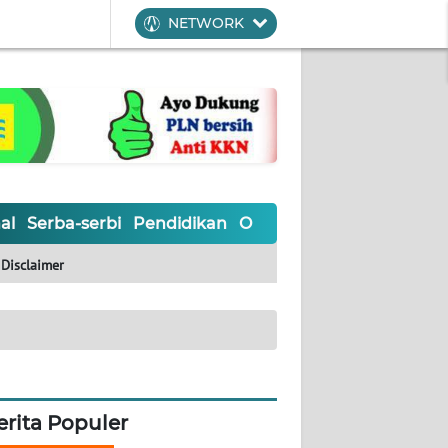
NETWORK
al
Serba-serbi
Pendidikan
Olahraga
Opini
Editoria
Disclaimer
erita Populer