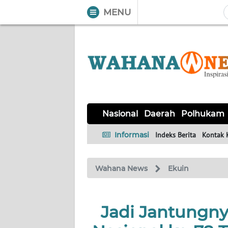
MENU
WAHANA
Tutup
TV
NASIONAL
DAERAH
POLHUKAM
KRIMINAL
EKUIN
SAINS-
KESEHATAN
INTERNASIONAL
Nasional
Daerah
Polhukam
TEKNO
Informasi
Indeks Berita
Kontak 
SERBA-
PENDIDIKAN
OLAHRAGA
OPINI
SERBI
Wahana News
Ekuin
EDITORIAL
Jadi Jantungnya
Informasi