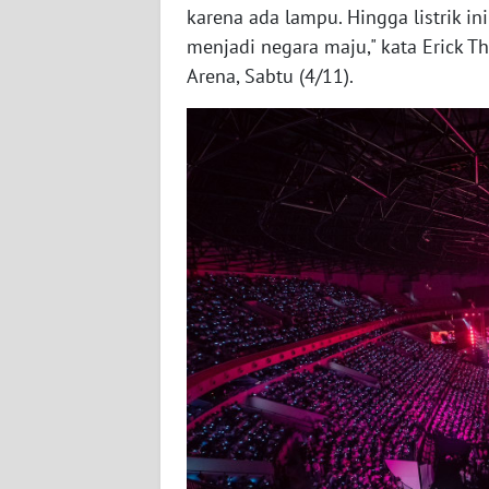
karena ada lampu. Hingga listrik in
SERAMBI
menjadi negara maju," kata Erick 
WN
Arena, Sabtu (4/11).
JAMBI
WN
SULTRA
WN
NTB
WN
SULTENG
WN
SULBAR
WN