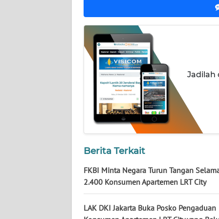
NUSANTARA
WN
JOGJA
WN
Jadilah
JATIM
WN
BALI
WN
KALBAR
Berita Terkait
FKBI Minta Negara Turun Tangan Selam
WN
2.400 Konsumen Apartemen LRT City
KALTENG
LAK DKI Jakarta Buka Posko Pengaduan
WN