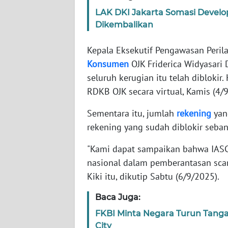
LAK DKI Jakarta Somasi Develo
Dikembalikan
WN
NTT
Kepala Eksekutif Pengawasan Peril
Konsumen
OJK Friderica Widyasari
WN
KEPRI
seluruh kerugian itu telah diblokir
RDKB OJK secara virtual, Kamis (4/
WN
PAPUA
Sementara itu, jumlah
rekening
yan
rekening yang sudah diblokir seban
WN
"Kami dapat sampaikan bahwa IAS
PAPUA
BARAT
nasional dalam pemberantasan sca
Kiki itu, dikutip Sabtu (6/9/2025).
WN
Baca Juga:
RIAU
FKBI Minta Negara Turun Tan
WN
City