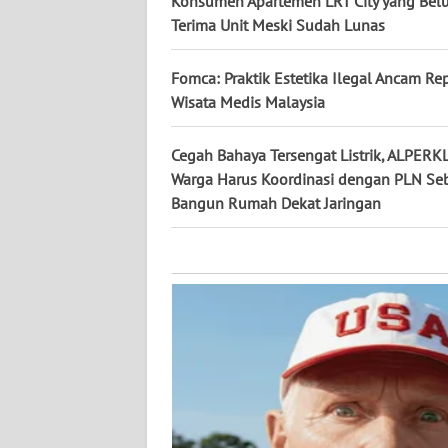
Konsumen Apartemen LRT City yang Bel
KALTARA
Terima Unit Meski Sudah Lunas
WN
KALSEL
Fomca: Praktik Estetika Ilegal Ancam Re
Wisata Medis Malaysia
WN
KALTIM
Cegah Bahaya Tersengat Listrik, ALPERK
Warga Harus Koordinasi dengan PLN S
Bangun Rumah Dekat Jaringan
WN
SULSEL
WN
GORONTALO
WN
SULUT
WN
MALUKU