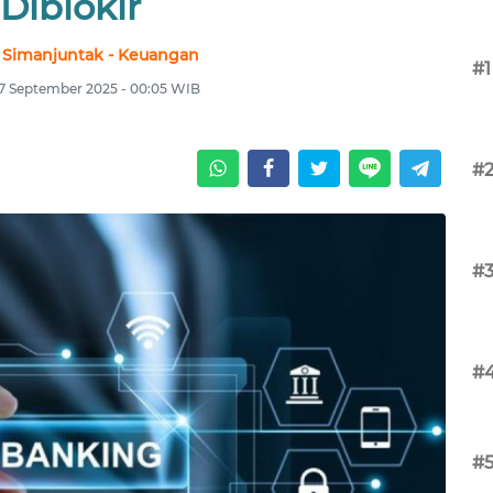
Diblokir
 Simanjuntak - Keuangan
#1
7 September 2025 - 00:05 WIB
#
#
#
#