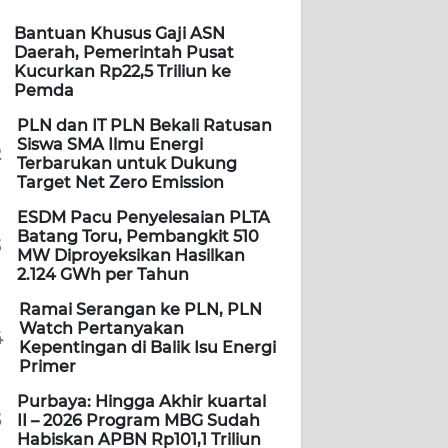
Bantuan Khusus Gaji ASN
Daerah, Pemerintah Pusat
Kucurkan Rp22,5 Triliun ke
Pemda
PLN dan IT PLN Bekali Ratusan
Siswa SMA Ilmu Energi
2
Terbarukan untuk Dukung
Target Net Zero Emission
ESDM Pacu Penyelesaian PLTA
Batang Toru, Pembangkit 510
3
MW Diproyeksikan Hasilkan
2.124 GWh per Tahun
Ramai Serangan ke PLN, PLN
Watch Pertanyakan
4
Kepentingan di Balik Isu Energi
Primer
Purbaya: Hingga Akhir kuartal
5
II – 2026 Program MBG Sudah
Habiskan APBN Rp101,1 Triliun