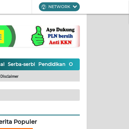
NETWORK
al
Serba-serbi
Pendidikan
Olahraga
Opini
Editoria
Disclaimer
erita Populer