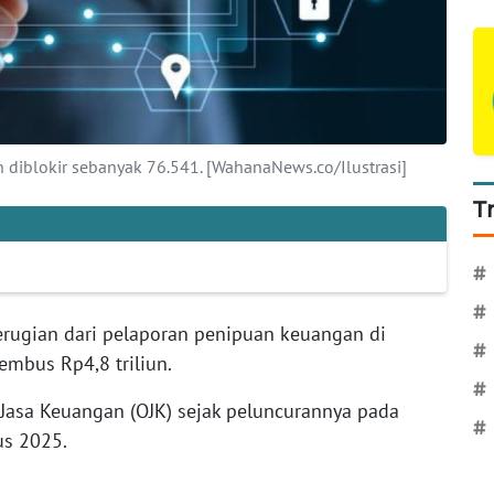
diblokir sebanyak 76.541. [WahanaNews.co/Ilustrasi]
T
#
#
erugian dari pelaporan penipuan keuangan di
#
tembus Rp4,8 triliun.
#
s Jasa Keuangan (OJK) sejak peluncurannya pada
#
us 2025.