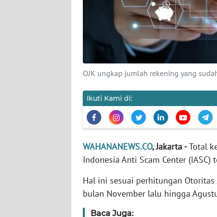
KARIR
DISCLAIMER
Wahana
News
Regional
OJK ungkap jumlah rekening yang sudah 
WN
Ikuti Kami di:
SUMUT
WN
JAKARTA
WAHANANEWS.CO
, Jakarta -
Total k
Indonesia Anti Scam Center (IASC) 
WN
Hal ini sesuai perhitungan Otorita
JABAR
bulan November lalu hingga Agust
WN
Baca Juga:
BANTEN