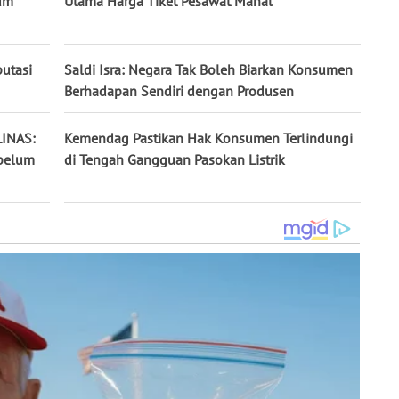
um
Utama Harga Tiket Pesawat Mahal
putasi
Saldi Isra: Negara Tak Boleh Biarkan Konsumen
Berhadapan Sendiri dengan Produsen
LINAS:
Kemendag Pastikan Hak Konsumen Terlindungi
ebelum
di Tengah Gangguan Pasokan Listrik