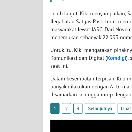
SERAMBI
Lebih lanjut, Kiki menyampaikan, 
WN
Ilegal atau Satgas Pasti terus me
JAMBI
masyarakat lewat IASC. Dari Novem
menemukan sebanyak 22.993 nomor 
WN
SULTRA
Untuk itu, Kiki mengatakan pihakn
Komunikasi dan Digital (
Komdigi
),
WN
saat ini.
NTB
Dalam kesempatan terpisah, Kiki 
WN
banyak dilakukan dengan AI terma
SULTENG
disamarkan sehingga mirip dengan 
WN
1
2
3
Selanjutnya
Liha
SULBAR
WN