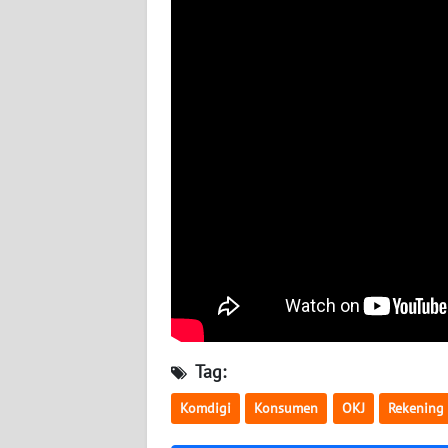
BABEL
WN
SUMBAR
WN
SUMSEL
WN
BENGKULU
WN
LAMPUNG
WN
Tag:
JATENG
Komdigi
Konsumen
OKJ
Rekening
WN