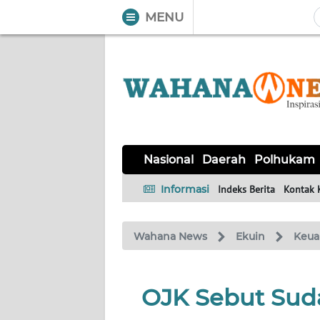
MENU
WAHANA
Tutup
TV
NASIONAL
DAERAH
POLHUKAM
KRIMINAL
EKUIN
SAINS-
KESEHATAN
INTERNASIONAL
Nasional
Daerah
Polhukam
TEKNO
Informasi
Indeks Berita
Kontak 
SERBA-
PENDIDIKAN
OLAHRAGA
OPINI
SERBI
Wahana News
Ekuin
Keua
EDITORIAL
OJK Sebut Sud
Informasi