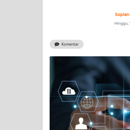
INDEKS
BERITA
Sopian
Minggu, 
KONTAK
KAMI
Komentar
INFO
IKLAN
TENTANG
KAMI
PEDOMAN
MEDIA
SIBER
REDAKSI