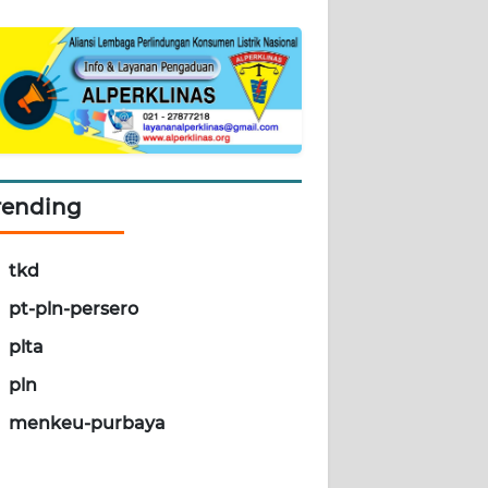
rending
tkd
pt-pln-persero
plta
pln
menkeu-purbaya