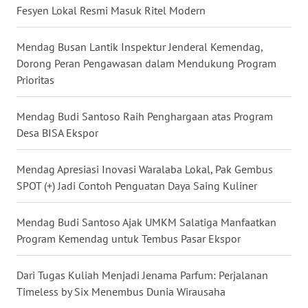
Fesyen Lokal Resmi Masuk Ritel Modern
WN
NUSANTARA
Mendag Busan Lantik Inspektur Jenderal Kemendag,
Dorong Peran Pengawasan dalam Mendukung Program
WN
Prioritas
JOGJA
Mendag Budi Santoso Raih Penghargaan atas Program
WN
Desa BISA Ekspor
JATIM
Mendag Apresiasi Inovasi Waralaba Lokal, Pak Gembus
WN
BALI
SPOT (+) Jadi Contoh Penguatan Daya Saing Kuliner
WN
Mendag Budi Santoso Ajak UMKM Salatiga Manfaatkan
KALBAR
Program Kemendag untuk Tembus Pasar Ekspor
WN
Dari Tugas Kuliah Menjadi Jenama Parfum: Perjalanan
KALTENG
Timeless by Six Menembus Dunia Wirausaha