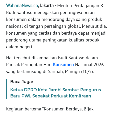
Informasi
WahanaNews.co
, Jakarta -
Menteri Perdagangan RI
Budi Santoso menegaskan pentingnya peran
INDEKS
BERITA
konsumen dalam mendorong daya saing produk
nasional di tengah persaingan global. Menurut dia,
KONTAK
konsumen yang cerdas dan berdaya dapat menjadi
KAMI
pendorong utama peningkatan kualitas produk
dalam negeri.
INFO
IKLAN
Hal tersebut disampaikan Budi Santoso dalam
Puncak Peringatan Hari
Konsumen
Nasional 2026
TENTANG
yang berlangsung di Sarinah, Minggu (10/5).
KAMI
Baca Juga:
PEDOMAN
Ketua DPRD Kota Jambi Sambut Pengurus
MEDIA
Baru PWI, Sepakat Perkuat Kemitraan
SIBER
Kegiatan bertema “Konsumen Berdaya, Bijak
REDAKSI