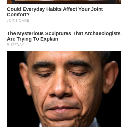
WN
NATUNA
WN
BINTAN
WN
MANDALIKA
WN
LIKUPANG
WN
LABUANBAJO
WN
BORNEO