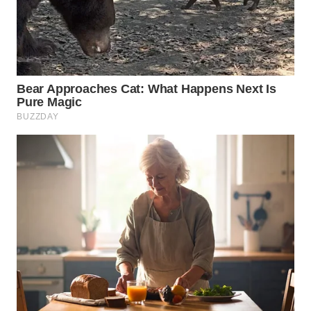
WN
PRIANGAN
TIMUR
WN
SEMARANG
WN
SOLO
WN
BOROBUDUR
WN
MADURA
WN
SURABAYA