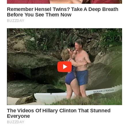
WN
TAPANULI
SELATAN
WN
TANJUNG
LESUNG
WN
KARO
WN
SIMALUNGUN
WN
LABUHANBATU
WN