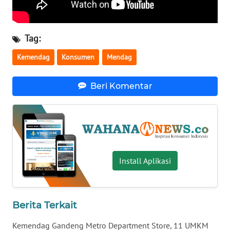
WN
BABEL
Tag:
WN
Kemendag
Konsumen
Mendag
SUMBAR
Beri Komentar
WN
SUMSEL
WN
BENGKULU
Install Aplikasi
WN
LAMPUNG
Berita Terkait
WN
JATENG
Kemendag Gandeng Metro Department Store, 11 UMKM