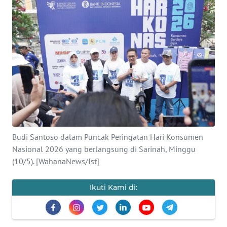
SAINS-TEKNO
KESEHATAN
INTERNASIONAL
SERBA-SERBI
PENDIDIKAN
Budi Santoso dalam Puncak Peringatan Hari Konsumen
OLAHRAGA
Nasional 2026 yang berlangsung di Sarinah, Minggu
(10/5). [WahanaNews/Ist]
OPINI
Ikuti Kami di:
EDITORIAL