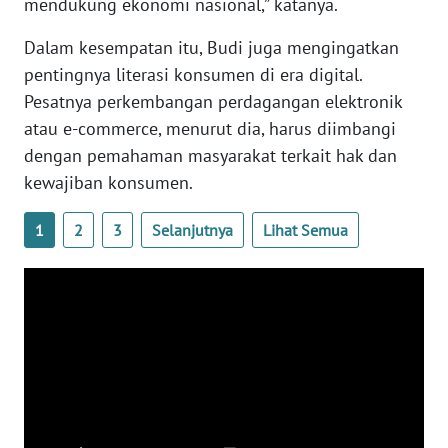
mendukung ekonomi nasional,” katanya.
WN
Dalam kesempatan itu, Budi juga mengingatkan
SERAMBI
pentingnya literasi konsumen di era digital.
Pesatnya perkembangan perdagangan elektronik
WN
atau e-commerce, menurut dia, harus diimbangi
JAMBI
dengan pemahaman masyarakat terkait hak dan
kewajiban konsumen.
WN
SULTRA
1
2
3
Selanjutnya
Lihat Semua
WN
NTB
WN
SULTENG
WN
SULBAR