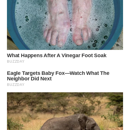
WN
BOGOR
WN
DEPOK
WN
TAPANULI
UTARA
WN
SAMOSIR
WN
PADANG
LAWAS