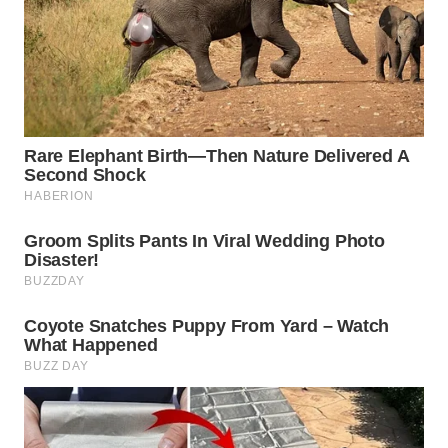
WN
SUMEDANG
WN
CIANJUR
WN
KEPULAUAN
SERIBU
WN
TANGERANG
WN
BINJAI
WN
CIREBON