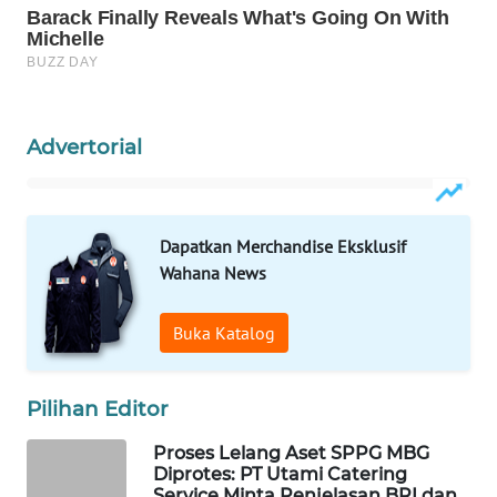
Wahana
Media
Group
WAHANA
NEWS
Advertorial
WAHANA
TANI
Dapatkan Merchandise Eksklusif
Wahana News
WAHANA
ADVOKAT
Buka Katalog
WAHANA
INFRASTRUKTUR
Pilihan Editor
WAHANA
Proses Lelang Aset SPPG MBG
KONSUMEN
Diprotes: PT Utami Catering
Service Minta Penjelasan BRI dan