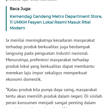
WN
Baca Juga:
BANTEN
Kemendag Gandeng Metro Department Store,
WN
11 UMKM Fesyen Lokal Resmi Masuk Ritel
NTT
Modern
WN
Ia menilai meningkatnya kesadaran masyarakat
KEPRI
terhadap produk berkualitas juga berdampak
langsung pada penguatan industri nasional.
WN
Menurutnya, preferensi masyarakat terhadap
PAPUA
produk lokal yang berkualitas dapat membantu
menekan laju impor sekaligus memperkuat
WN
ekonomi domestik.
PAPUA
BARAT
“Kalau produk kita punya daya saing, masyarakat
tentu akan memilih produk dalam negeri. Di sinilah
WN
peran konsumen menjadi sangat penting dalam
RIAU