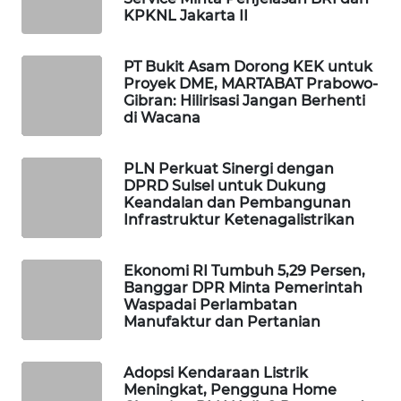
KPKNL Jakarta II
WAHANA
LISTRIK
PT Bukit Asam Dorong KEK untuk
Proyek DME, MARTABAT Prabowo-
WAHANA
Gibran: Hilirisasi Jangan Berhenti
TRAVEL
di Wacana
WAHANA
PLN Perkuat Sinergi dengan
TV
DPRD Sulsel untuk Dukung
Keandalan dan Pembangunan
Infrastruktur Ketenagalistrikan
WAHANANEWS
ID
Ekonomi RI Tumbuh 5,29 Persen,
Banggar DPR Minta Pemerintah
WAHANANEWS
Waspadai Perlambatan
CO ID
Manufaktur dan Pertanian
WAHANANEWS
Adopsi Kendaraan Listrik
NET
Meningkat, Pengguna Home