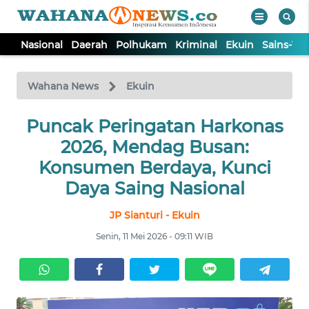
Nasional
Daerah
Polhukam
Kriminal
Ekuin
Sains-Te
WAHANA
Tutup
TV
Wahana News
Ekuin
NASIONAL
Puncak Peringatan Harkonas
2026, Mendag Busan:
DAERAH
Konsumen Berdaya, Kunci
Daya Saing Nasional
POLHUKAM
JP Sianturi - Ekuin
Senin, 11 Mei 2026 - 09:11 WIB
KRIMINAL
EKUIN