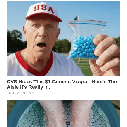
TAPANULI
TENGAH
WN DELI
SERDANG
WN
TEBING
TINGGI
WN
PAKPAK
WN
KARAWANG
WN
BEKASI