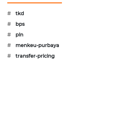
PORTAL
KONSUMEN
#
tkd
#
bps
FORWAMKI
#
pln
ALPERKLINAS
#
menkeu-purbaya
#
transfer-pricing
FORJASIDA
TAMBANG
NEWS
SITUNGIR
NEWS
SIDIKALANG
NEWS