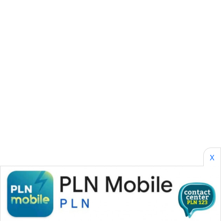
SONYA
ASA
NEWS
X