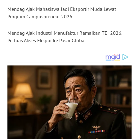
WN
Mendag Ajak Mahasiswa Jadi Eksportir Muda Lewat
KALTARA
Program Campuspreneur 2026
WN
Mendag Ajak Industri Manufaktur Ramaikan TEI 2026,
KALSEL
Perluas Akses Ekspor ke Pasar Global
WN
KALTIM
WN
SULSEL
WN
GORONTALO
WN
SULUT