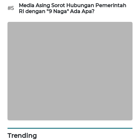
Media Asing Sorot Hubungan Pemerintah
#5
MAWAKA
RI dengan "9 Naga" Ada Apa?
ID
MARTABAT
NET
PLN
WATCH
MKLI
LPKKI
LKKI
KOPEKLIN
Trending