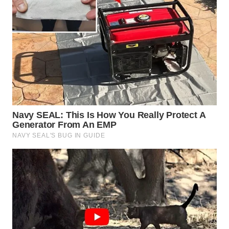
WN
INDRAMAYU
WN
KUNINGAN
WN
MAJALENGKA
WN
SUBANG
WN
SUKABUMI
WN
PURWAKARTA