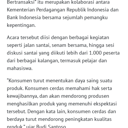
Bertransaksi” itu merupakan kolaborasi antara
Kementerian Perdagangan Republik Indonesia dan
KARIR
Bank Indonesia bersama sejumlah pemangku
kepentingan.
DISCLAIMER
Acara tersebut diisi dengan berbagai kegiatan
Wahana
seperti jalan santai, senam bersama, hingga sesi
News
diskusi santai yang diikuti lebih dari 1.000 peserta
Regional
dari berbagai kalangan, termasuk pelajar dan
mahasiswa.
WN
SUMUT
“Konsumen turut menentukan daya saing suatu
produk. Konsumen cerdas memahami hak serta
WN
kewajibannya, dan akan mendorong produsen
JAKARTA
menghasilkan produk yang memenuhi ekspektasi
tersebut. Dengan kata lain, konsumen cerdas dan
WN
JABAR
berdaya turut mendorong peningkatan kualitas
produk,” ujar Budi Santoso.