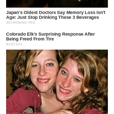
WN
MALUKU
WN
MALUT
WN
DAIRI
WN
DANAU
TOBA
WN
NIAS
WN
LANGKAT