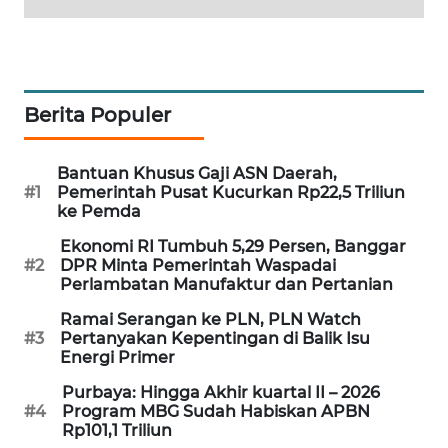
WAHANA
DESA
WISATA
Berita Populer
LAPAK
WAHANA
Bantuan Khusus Gaji ASN Daerah,
Wahana
#1
Pemerintah Pusat Kucurkan Rp22,5 Triliun
Network
ke Pemda
Ekonomi RI Tumbuh 5,29 Persen, Banggar
KONSUMEN
#2
DPR Minta Pemerintah Waspadai
LISTRIK
Perlambatan Manufaktur dan Pertanian
Ramai Serangan ke PLN, PLN Watch
MASYARAKAT
#3
Pertanyakan Kepentingan di Balik Isu
KELISTRIKAN
Energi Primer
Purbaya: Hingga Akhir kuartal II – 2026
WALINKI
#4
Program MBG Sudah Habiskan APBN
ID
Rp101,1 Triliun