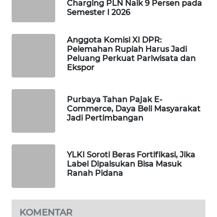
Charging PLN Naik 9 Persen pada
Semester I 2026
WAHANA
SPORT
Anggota Komisi XI DPR:
WAHANA
Pelemahan Rupiah Harus Jadi
Peluang Perkuat Pariwisata dan
UMKM
Ekspor
WAHANA
SELEB
Purbaya Tahan Pajak E-
Commerce, Daya Beli Masyarakat
Jadi Pertimbangan
WAHANA
PERSONA
YLKI Soroti Beras Fortifikasi, Jika
WAHANA
Label Dipalsukan Bisa Masuk
OTOMOTIF
Ranah Pidana
WAHANA
HEALTH
KOMENTAR