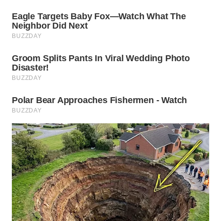
WN
SUMEDANG
WN
CIANJUR
WN
KEPULAUAN
SERIBU
WN
TANGERANG
WN
BINJAI
WN
CIREBON