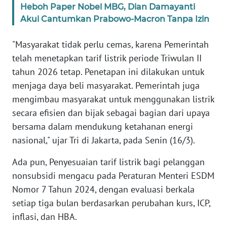
Heboh Paper Nobel MBG, Dian Damayanti
Akui Cantumkan Prabowo-Macron Tanpa Izin
KARIR
"Masyarakat tidak perlu cemas, karena Pemerintah
DISCLAIMER
telah menetapkan tarif listrik periode Triwulan II
tahun 2026 tetap. Penetapan ini dilakukan untuk
Wahana
menjaga daya beli masyarakat. Pemerintah juga
News
Regional
mengimbau masyarakat untuk menggunakan listrik
secara efisien dan bijak sebagai bagian dari upaya
WN
bersama dalam mendukung ketahanan energi
SUMUT
nasional," ujar Tri di Jakarta, pada Senin (16/3).
WN
Ada pun, Penyesuaian tarif listrik bagi pelanggan
JAKARTA
nonsubsidi mengacu pada Peraturan Menteri ESDM
Nomor 7 Tahun 2024, dengan evaluasi berkala
WN
setiap tiga bulan berdasarkan perubahan kurs, ICP,
JABAR
inflasi, dan HBA.