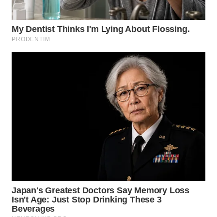
TAPANULI
TENGAH
WN DELI
SERDANG
WN
TEBING
TINGGI
WN
PAKPAK
WN
KARAWANG
WN
BEKASI