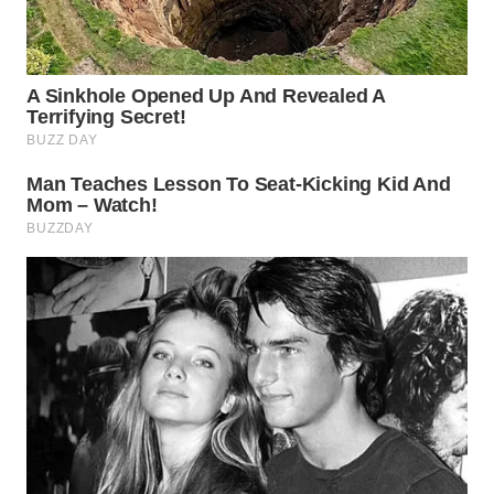
WN
INDRAMAYU
WN
KUNINGAN
WN
MAJALENGKA
WN
SUBANG
WN
SUKABUMI
WN
PURWAKARTA