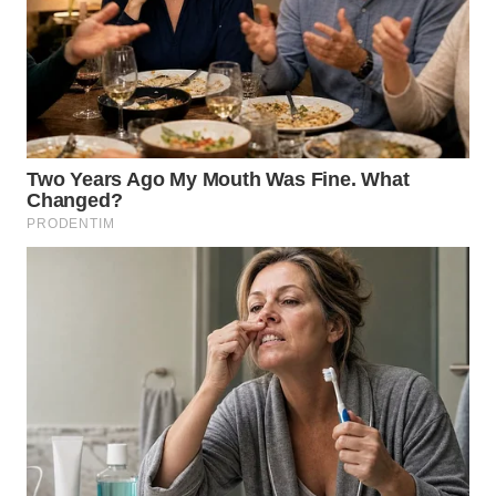
WN
TAPANULI
SELATAN
WN
TANJUNG
LESUNG
WN
KARO
WN
SIMALUNGUN
WN
LABUHANBATU
WN