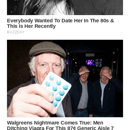
WN
PRIANGAN
TIMUR
WN
SEMARANG
WN
SOLO
WN
BOROBUDUR
WN
MADURA
WN
SURABAYA