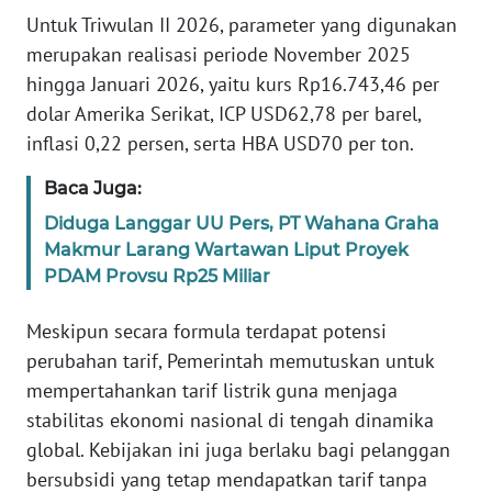
WN
Untuk Triwulan II 2026, parameter yang digunakan
BANTEN
merupakan realisasi periode November 2025
hingga Januari 2026, yaitu kurs Rp16.743,46 per
WN
dolar Amerika Serikat, ICP USD62,78 per barel,
NTT
inflasi 0,22 persen, serta HBA USD70 per ton.
WN
Baca Juga:
KEPRI
Diduga Langgar UU Pers, PT Wahana Graha
Makmur Larang Wartawan Liput Proyek
WN
PDAM Provsu Rp25 Miliar
PAPUA
Meskipun secara formula terdapat potensi
WN
perubahan tarif, Pemerintah memutuskan untuk
PAPUA
mempertahankan tarif listrik guna menjaga
BARAT
stabilitas ekonomi nasional di tengah dinamika
WN
global. Kebijakan ini juga berlaku bagi pelanggan
RIAU
bersubsidi yang tetap mendapatkan tarif tanpa