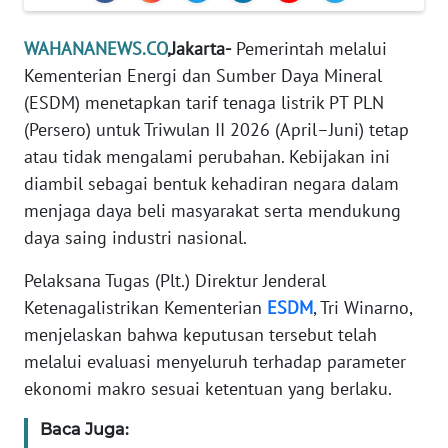
Informasi
WAHANANEWS.CO
,Jakarta-
Pemerintah melalui
INDEKS
BERITA
Kementerian Energi dan Sumber Daya Mineral
(ESDM) menetapkan tarif tenaga listrik PT PLN
KONTAK
(Persero) untuk Triwulan II 2026 (April–Juni) tetap
KAMI
atau tidak mengalami perubahan. Kebijakan ini
diambil sebagai bentuk kehadiran negara dalam
INFO
menjaga daya beli masyarakat serta mendukung
IKLAN
daya saing industri nasional.
TENTANG
Pelaksana Tugas (Plt.) Direktur Jenderal
KAMI
Ketenagalistrikan Kementerian
ESDM
, Tri Winarno,
menjelaskan bahwa keputusan tersebut telah
PEDOMAN
melalui evaluasi menyeluruh terhadap parameter
MEDIA
ekonomi makro sesuai ketentuan yang berlaku.
SIBER
Baca Juga:
REDAKSI