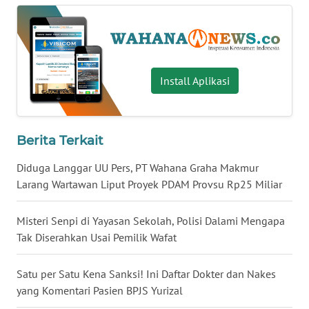
WN
NUSANTARA
WN
Install Aplikasi
JOGJA
WN
JATIM
Berita Terkait
Diduga Langgar UU Pers, PT Wahana Graha Makmur
WN
Larang Wartawan Liput Proyek PDAM Provsu Rp25 Miliar
BALI
Misteri Senpi di Yayasan Sekolah, Polisi Dalami Mengapa
WN
KALBAR
Tak Diserahkan Usai Pemilik Wafat
WN
Satu per Satu Kena Sanksi! Ini Daftar Dokter dan Nakes
KALTENG
yang Komentari Pasien BPJS Yurizal