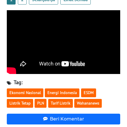
WN
BABEL
WN
SUMBAR
WN
SUMSEL
WN
BENGKULU
Tag:
WN
Ekonomi Nasional
Energi Indonesia
ESDM
LAMPUNG
Listrik Tetap
PLN
Tarif Listrik
Wahananews
WN
Beri Komentar
JATENG