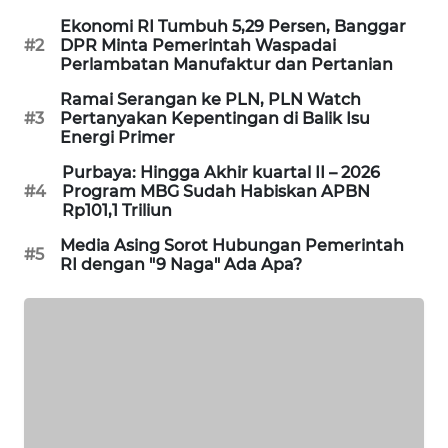
Ekonomi RI Tumbuh 5,29 Persen, Banggar
MAWAKA
#2
DPR Minta Pemerintah Waspadai
ID
Perlambatan Manufaktur dan Pertanian
Ramai Serangan ke PLN, PLN Watch
MARTABAT
#3
Pertanyakan Kepentingan di Balik Isu
NET
Energi Primer
Purbaya: Hingga Akhir kuartal II – 2026
PLN
#4
Program MBG Sudah Habiskan APBN
WATCH
Rp101,1 Triliun
Media Asing Sorot Hubungan Pemerintah
#5
MKLI
RI dengan "9 Naga" Ada Apa?
LPKKI
LKKI
KOPEKLIN