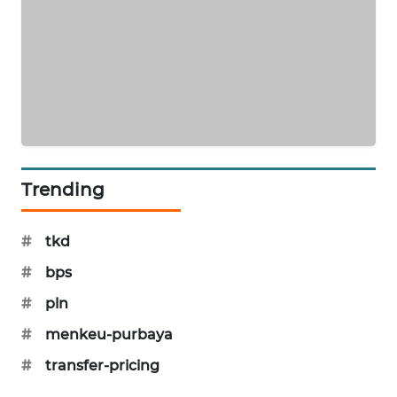
PORTAL
KONSUMEN
FORWAMKI
ALPERKLINAS
FORJASIDA
Trending
TAMBANG
#
tkd
NEWS
#
bps
SITUNGIR
#
pln
NEWS
#
menkeu-purbaya
SIDIKALANG
#
transfer-pricing
NEWS