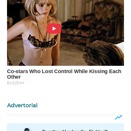
Wahana
Media
Group
WAHANA
NEWS
WAHANA
TANI
WAHANA
ADVOKAT
WAHANA
INFRASTRUKTUR
Advertorial
WAHANA
KONSUMEN