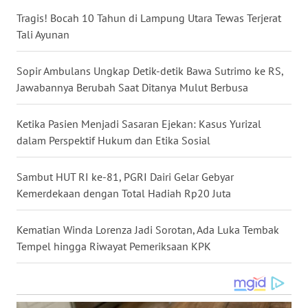
WN
Tragis! Bocah 10 Tahun di Lampung Utara Tewas Terjerat
KALTARA
Tali Ayunan
WN
Sopir Ambulans Ungkap Detik-detik Bawa Sutrimo ke RS,
KALSEL
Jawabannya Berubah Saat Ditanya Mulut Berbusa
WN
Ketika Pasien Menjadi Sasaran Ejekan: Kasus Yurizal
KALTIM
dalam Perspektif Hukum dan Etika Sosial
WN
Sambut HUT RI ke-81, PGRI Dairi Gelar Gebyar
SULSEL
Kemerdekaan dengan Total Hadiah Rp20 Juta
WN
Kematian Winda Lorenza Jadi Sorotan, Ada Luka Tembak
GORONTALO
Tempel hingga Riwayat Pemeriksaan KPK
WN
SULUT