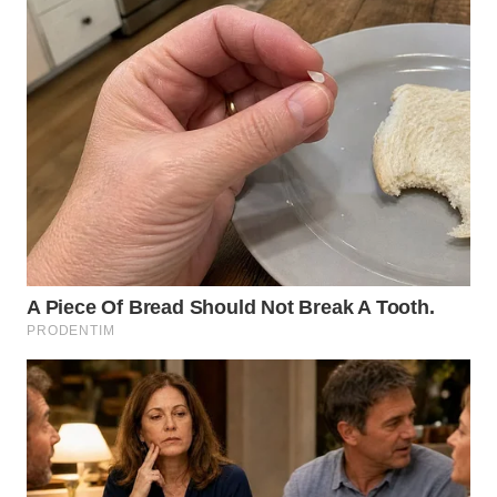
WN
MALUKU
WN
MALUT
WN
DAIRI
WN
DANAU
TOBA
WN
NIAS
WN
LANGKAT