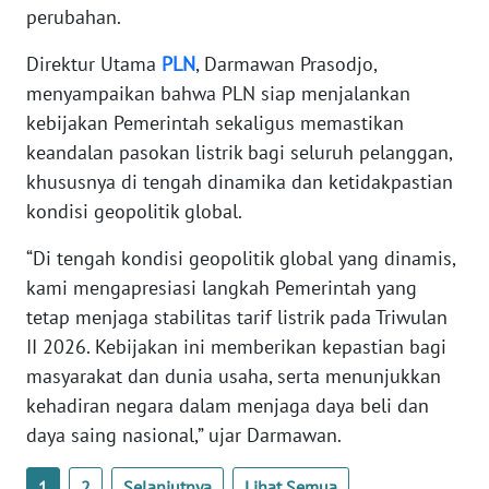
perubahan.
WN
SERAMBI
Direktur Utama
PLN
, Darmawan Prasodjo,
menyampaikan bahwa PLN siap menjalankan
WN
kebijakan Pemerintah sekaligus memastikan
JAMBI
keandalan pasokan listrik bagi seluruh pelanggan,
khususnya di tengah dinamika dan ketidakpastian
WN
kondisi geopolitik global.
SULTRA
“Di tengah kondisi geopolitik global yang dinamis,
WN
kami mengapresiasi langkah Pemerintah yang
NTB
tetap menjaga stabilitas tarif listrik pada Triwulan
II 2026. Kebijakan ini memberikan kepastian bagi
WN
masyarakat dan dunia usaha, serta menunjukkan
SULTENG
kehadiran negara dalam menjaga daya beli dan
daya saing nasional,” ujar Darmawan.
WN
SULBAR
1
2
Selanjutnya
Lihat Semua