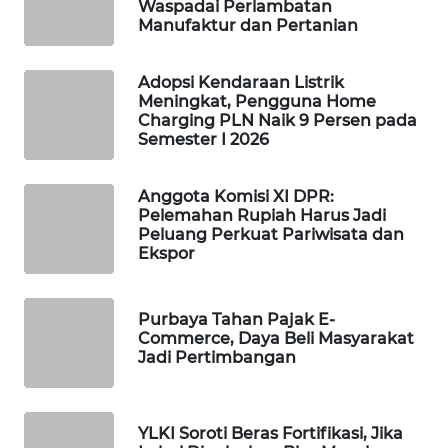
Waspadai Perlambatan
Manufaktur dan Pertanian
WAHANA
SPORT
Adopsi Kendaraan Listrik
WAHANA
Meningkat, Pengguna Home
Charging PLN Naik 9 Persen pada
UMKM
Semester I 2026
WAHANA
SELEB
Anggota Komisi XI DPR:
Pelemahan Rupiah Harus Jadi
Peluang Perkuat Pariwisata dan
WAHANA
Ekspor
PERSONA
Purbaya Tahan Pajak E-
WAHANA
Commerce, Daya Beli Masyarakat
OTOMOTIF
Jadi Pertimbangan
WAHANA
HEALTH
YLKI Soroti Beras Fortifikasi, Jika