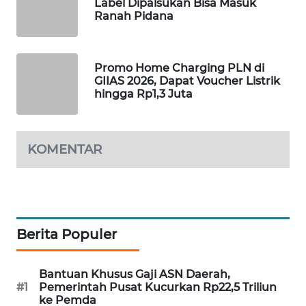
Label Dipalsukan Bisa Masuk
WAHANA
Ranah Pidana
DESA
WISATA
Promo Home Charging PLN di
LAPAK
GIIAS 2026, Dapat Voucher Listrik
WAHANA
hingga Rp1,3 Juta
Wahana
Network
KOMENTAR
KONSUMEN
LISTRIK
MASYARAKAT
Berita Populer
KELISTRIKAN
Bantuan Khusus Gaji ASN Daerah,
WALINKI
#1
Pemerintah Pusat Kucurkan Rp22,5 Triliun
ID
ke Pemda