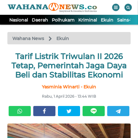
Nasional
Daerah
Polhukam
Kriminal
Ekuin
Sains-Te
WAHANA
Tutup
TV
Wahana News
Ekuin
NASIONAL
Tarif Listrik Triwulan II 2026
Tetap, Pemerintah Jaga Daya
DAERAH
Beli dan Stabilitas Ekonomi
Yasminia Winarti - Ekuin
POLHUKAM
Rabu, 1 April 2026 - 13:44 WIB
KRIMINAL
EKUIN