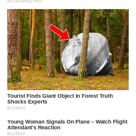
WN
BOGOR
WN
DEPOK
WN
TAPANULI
UTARA
WN
SAMOSIR
WN
PADANG
LAWAS