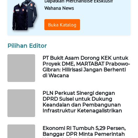
Dapatkan Merchandise Eksklusif
Wahana News
WAHANA
LISTRIK
Buka Katalog
WAHANA
TRAVEL
Pilihan Editor
WAHANA
PT Bukit Asam Dorong KEK untuk
TV
Proyek DME, MARTABAT Prabowo-
Gibran: Hilirisasi Jangan Berhenti
di Wacana
WAHANANEWS
ID
PLN Perkuat Sinergi dengan
DPRD Sulsel untuk Dukung
WAHANANEWS
Keandalan dan Pembangunan
CO ID
Infrastruktur Ketenagalistrikan
WAHANANEWS
Ekonomi RI Tumbuh 5,29 Persen,
NET
Banggar DPR Minta Pemerintah