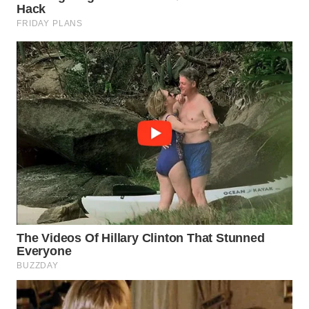
WN
NATUNA
WN
BINTAN
WN
MANDALIKA
WN
LIKUPANG
WN
LABUANBAJO
WN
BORNEO