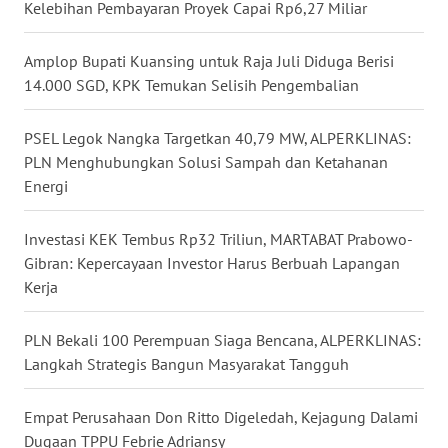
WN
Dua Temuan Besar BPK di Dinas PUTR Kota Jambi,
NUSANTARA
Kelebihan Pembayaran Proyek Capai Rp6,27 Miliar
WN
Amplop Bupati Kuansing untuk Raja Juli Diduga Berisi
JOGJA
14.000 SGD, KPK Temukan Selisih Pengembalian
WN
PSEL Legok Nangka Targetkan 40,79 MW, ALPERKLINAS:
JATIM
PLN Menghubungkan Solusi Sampah dan Ketahanan
Energi
WN
BALI
Investasi KEK Tembus Rp32 Triliun, MARTABAT Prabowo-
Gibran: Kepercayaan Investor Harus Berbuah Lapangan
WN
Kerja
KALBAR
PLN Bekali 100 Perempuan Siaga Bencana, ALPERKLINAS:
WN
Langkah Strategis Bangun Masyarakat Tangguh
KALTENG