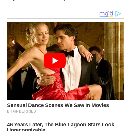
Empat Perusahaan Don Ritto Digeledah, Kejagung Dalami
WN
Dugaan TPPU Febrie Adriansy
KALTARA
WN
KALSEL
WN
KALTIM
WN
SULSEL
WN
GORONTALO
WN
SULUT