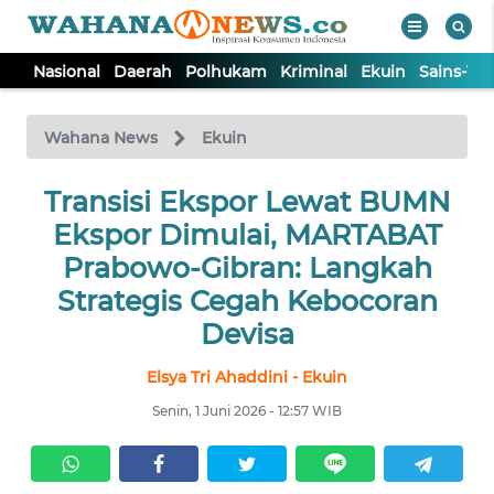
Nasional
Daerah
Polhukam
Kriminal
Ekuin
Sains-Te
WAHANA
Tutup
TV
Wahana News
Ekuin
NASIONAL
Transisi Ekspor Lewat BUMN
Ekspor Dimulai, MARTABAT
DAERAH
Prabowo-Gibran: Langkah
Strategis Cegah Kebocoran
POLHUKAM
Devisa
Elsya Tri Ahaddini - Ekuin
KRIMINAL
Senin, 1 Juni 2026 - 12:57 WIB
EKUIN