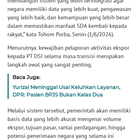
administrasi ekspor, tetapi bagian dari upaya
KARIR
membangun sistem yang lebih terintegrasi agar
negara memiliki data yang lebih kuat, pengawasan
DISCLAIMER
yang lebih baik, dan kemampuan yang lebih besar
dalam memastikan manfaat SDA kembali kepada
Wahana
rakyat,” kata Tohom Purba, Senin (1/6/2026).
News
Regional
Menurutnya, kewajiban pelaporan aktivitas ekspor
kepada PT DSI selama masa transisi merupakan
WN
langkah awal yang sangat penting.
SUMUT
Baca Juga:
WN
Yurizal Meninggal Usai Keluhkan Layanan,
JAKARTA
DPR: Pasien BPJS Bukan Kelas Dua
WN
Melalui sistem tersebut, pemerintah akan memiliki
JABAR
basis data yang lebih akurat mengenai volume