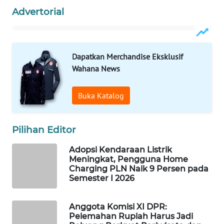
WAHANA
LISTRIK
Advertorial
WAHANA
TRAVEL
Dapatkan Merchandise Eksklusif
WAHANA
Wahana News
TV
Buka Katalog
WAHANANEWS
ID
Pilihan Editor
WAHANANEWS
CO ID
Adopsi Kendaraan Listrik
Meningkat, Pengguna Home
Charging PLN Naik 9 Persen pada
WAHANANEWS
Semester I 2026
NET