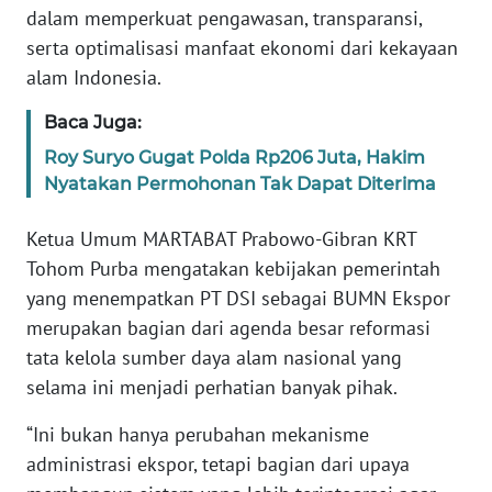
Informasi
Nasional
MARTABAT
Prabowo-Gibran menilai
kebijakan tersebut merupakan terobosan penting
INDEKS
dalam memperkuat pengawasan, transparansi,
BERITA
serta optimalisasi manfaat ekonomi dari kekayaan
alam Indonesia.
KONTAK
KAMI
Baca Juga:
Roy Suryo Gugat Polda Rp206 Juta, Hakim
INFO
Nyatakan Permohonan Tak Dapat Diterima
IKLAN
Ketua Umum MARTABAT Prabowo-Gibran KRT
TENTANG
Tohom Purba mengatakan kebijakan pemerintah
KAMI
yang menempatkan PT DSI sebagai BUMN Ekspor
merupakan bagian dari agenda besar reformasi
PEDOMAN
MEDIA
tata kelola sumber daya alam nasional yang
SIBER
selama ini menjadi perhatian banyak pihak.
“Ini bukan hanya perubahan mekanisme
REDAKSI