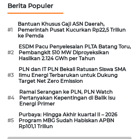
MAWAKA
ID
Berita Populer
MARTABAT
Bantuan Khusus Gaji ASN Daerah,
NET
#1
Pemerintah Pusat Kucurkan Rp22,5 Triliun
ke Pemda
PLN
ESDM Pacu Penyelesaian PLTA Batang Toru,
WATCH
#2
Pembangkit 510 MW Diproyeksikan
Hasilkan 2.124 GWh per Tahun
MKLI
PLN dan IT PLN Bekali Ratusan Siswa SMA
#3
Ilmu Energi Terbarukan untuk Dukung
Target Net Zero Emission
LPKKI
Ramai Serangan ke PLN, PLN Watch
LKKI
#4
Pertanyakan Kepentingan di Balik Isu
Energi Primer
KOPEKLIN
Purbaya: Hingga Akhir kuartal II – 2026
#5
Program MBG Sudah Habiskan APBN