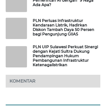
WAHANA
Media Asing Sorot Hubungan
DESA
Pemerintah RI dengan "9 Naga"
WISATA
Ada Apa?
LAPAK
PLN Perluas Infrastruktur
WAHANA
Kendaraan Listrik, Hadirkan
Diskon Tambah Daya 50 Persen
Wahana
bagi Pengunjung GIIAS
Network
PLN UIP Sulawesi Perkuat Sinergi
KONSUMEN
dengan Kejati Sultra Dukung
LISTRIK
Pendampingan Hukum
Pembangunan Infrastruktur
Ketenagalistrikan
MASYARAKAT
KELISTRIKAN
KOMENTAR
WALINKI
ID