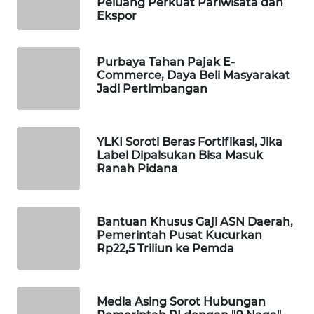
Anggota Komisi XI DPR:
WAHANA
Pelemahan Rupiah Harus Jadi
SPORT
Peluang Perkuat Pariwisata dan
Ekspor
WAHANA
UMKM
Purbaya Tahan Pajak E-
Commerce, Daya Beli Masyarakat
WAHANA
Jadi Pertimbangan
SELEB
WAHANA
YLKI Soroti Beras Fortifikasi, Jika
PERSONA
Label Dipalsukan Bisa Masuk
Ranah Pidana
WAHANA
OTOMOTIF
Bantuan Khusus Gaji ASN Daerah,
Pemerintah Pusat Kucurkan
WAHANA
Rp22,5 Triliun ke Pemda
HEALTH