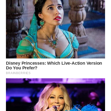
WN
INDRAMAYU
WN
KUNINGAN
WN
MAJALENGKA
WN
SUBANG
WN
SUKABUMI
WN
PURWAKARTA