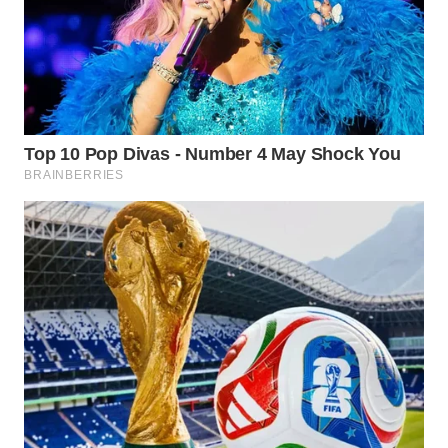
WN
PRIANGAN
TIMUR
WN
SEMARANG
WN
SOLO
WN
BOROBUDUR
WN
MADURA
WN
SURABAYA