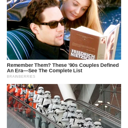
WN
TAPANULI
SELATAN
WN
TANJUNG
LESUNG
WN
KARO
WN
SIMALUNGUN
WN
LABUHANBATU
WN