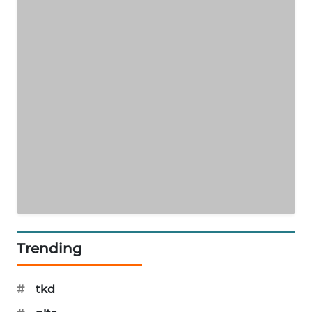
Rp101,1 Triliun
PORTAL
KONSUMEN
FORWAMKI
ALPERKLINAS
FORJASIDA
TAMBANG
NEWS
SITUNGIR
NEWS
SIDIKALANG
Trending
NEWS