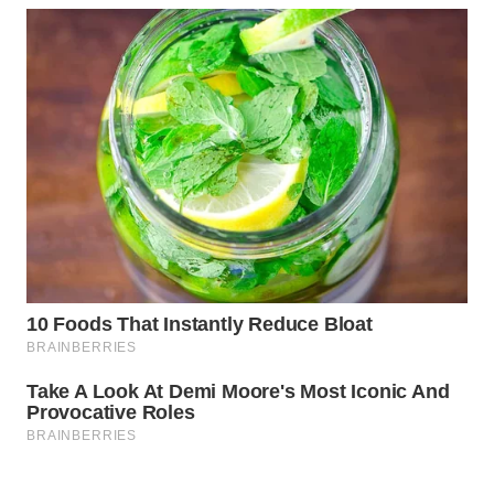
Wahana
Media
Group
WAHANA
NEWS
WAHANA
TANI
WAHANA
ADVOKAT
WAHANA
INFRASTRUKTUR
WAHANA
KONSUMEN