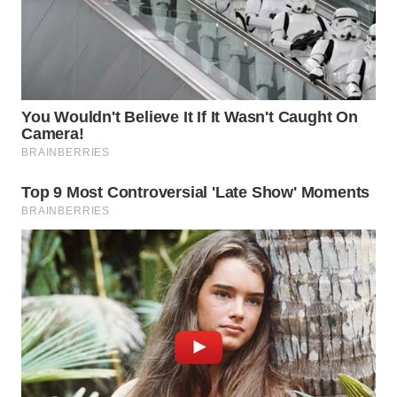
TAPANULI
TENGAH
WN DELI
SERDANG
WN
TEBING
TINGGI
WN
PAKPAK
WN
KARAWANG
WN
BEKASI