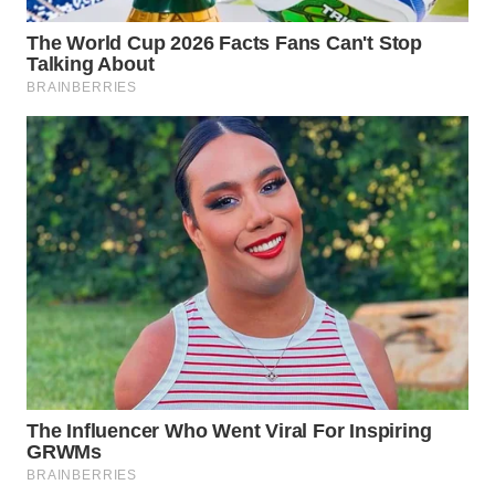
WN
NATUNA
WN
BINTAN
WN
MANDALIKA
WN
LIKUPANG
WN
LABUANBAJO
WN
BORNEO