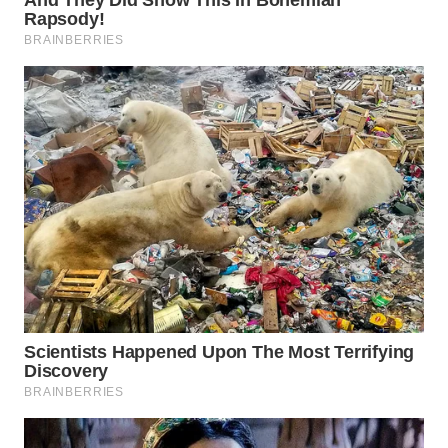
WN
SUMEDANG
WN
CIANJUR
WN
KEPULAUAN
SERIBU
WN
TANGERANG
WN
BINJAI
WN
CIREBON