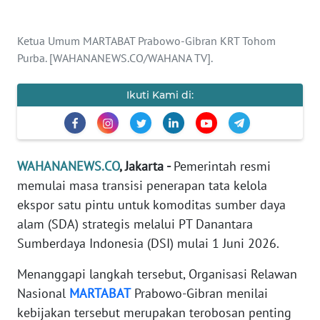
SAINS-TEKNO
KESEHATAN
Ketua Umum MARTABAT Prabowo-Gibran KRT Tohom
INTERNASIONAL
Purba. [WAHANANEWS.CO/WAHANA TV].
SERBA-SERBI
Ikuti Kami di:
PENDIDIKAN
WAHANANEWS.CO
, Jakarta -
Pemerintah resmi
OLAHRAGA
memulai masa transisi penerapan tata kelola
ekspor satu pintu untuk komoditas sumber daya
OPINI
alam (SDA) strategis melalui PT Danantara
Sumberdaya Indonesia (DSI) mulai 1 Juni 2026.
EDITORIAL
Menanggapi langkah tersebut, Organisasi Relawan