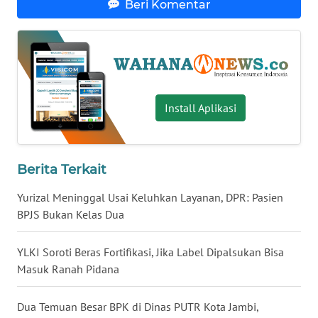
WN
BABEL
Beri Komentar
WN
SUMBAR
WN
SUMSEL
Install Aplikasi
WN
BENGKULU
Berita Terkait
Yurizal Meninggal Usai Keluhkan Layanan, DPR: Pasien
WN
LAMPUNG
BPJS Bukan Kelas Dua
WN
YLKI Soroti Beras Fortifikasi, Jika Label Dipalsukan Bisa
JATENG
Masuk Ranah Pidana