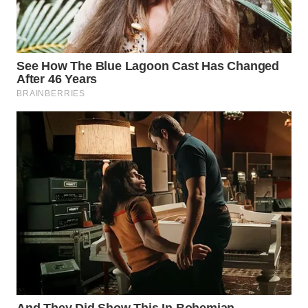
WN
BOGOR
WN
DEPOK
WN
TAPANULI
UTARA
WN
SAMOSIR
WN
PADANG
LAWAS