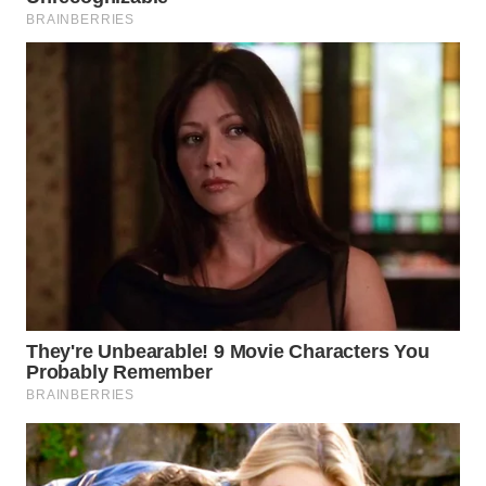
WN
MALUKU
WN
MALUT
WN
DAIRI
WN
DANAU
TOBA
WN
NIAS
WN
LANGKAT