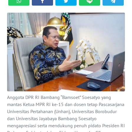
SAINS-TEKNO
KESEHATAN
INTERNASIONAL
SERBA-SERBI
PENDIDIKAN
OLAHRAGA
Anggota DPR RI Bambang “Bamsoet” Soesatyo yang
OPINI
mantas Ketua MPR RI ke-15 dan dosen tetap Pascasarjana
Universitas Pertahanan (Unhan), Universitas Borobudur
EDITORIAL
dan Universitas Jayabaya Bambang Soesatyo
mengapresiasi serta mendukung penuh pidato Presiden RI