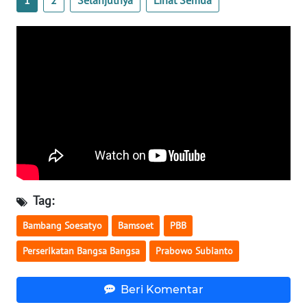
1
2
Selanjutnya
Lihat Semua
WN
NUSANTARA
WN
JOGJA
WN
JATIM
WN
BALI
Tag:
WN
Bambang Soesatyo
Bamsoet
PBB
KALBAR
Perserikatan Bangsa Bangsa
Prabowo Subianto
WN
KALTENG
Beri Komentar