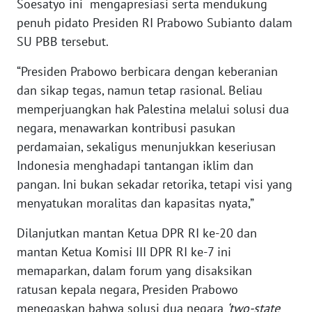
Soesatyo ini mengapresiasi serta mendukung
WN
penuh pidato Presiden RI Prabowo Subianto dalam
BANTEN
SU PBB tersebut.
WN
“Presiden Prabowo berbicara dengan keberanian
NTT
dan sikap tegas, namun tetap rasional. Beliau
memperjuangkan hak Palestina melalui solusi dua
WN
negara, menawarkan kontribusi pasukan
KEPRI
perdamaian, sekaligus menunjukkan keseriusan
Indonesia menghadapi tantangan iklim dan
WN
PAPUA
pangan. Ini bukan sekadar retorika, tetapi visi yang
menyatukan moralitas dan kapasitas nyata,”
WN
Dilanjutkan mantan Ketua DPR RI ke-20 dan
PAPUA
BARAT
mantan Ketua Komisi III DPR RI ke-7 ini
memaparkan, dalam forum yang disaksikan
WN
ratusan kepala negara, Presiden Prabowo
RIAU
menegaskan bahwa solusi dua negara
‘two-state