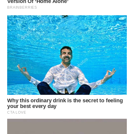
WN
INDRAMAYU
WN
KUNINGAN
WN
MAJALENGKA
WN
SUBANG
WN
SUKABUMI
WN
PURWAKARTA