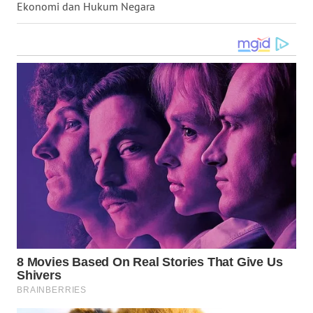
Ekonomi dan Hukum Negara
WN
TAPANULI
SELATAN
WN
TANJUNG
LESUNG
WN
KARO
WN
SIMALUNGUN
WN
LABUHANBATU
WN