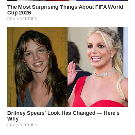
Wahana
Media
Group
WAHANA
NEWS
WAHANA
TANI
WAHANA
ADVOKAT
WAHANA
INFRASTRUKTUR
WAHANA
KONSUMEN