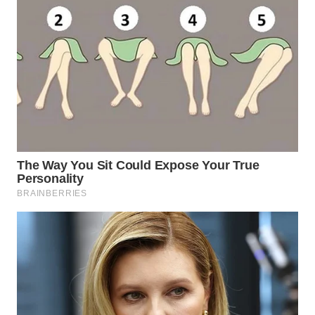
WN
PRIANGAN
TIMUR
WN
SEMARANG
WN
SOLO
WN
BOROBUDUR
WN
MADURA
WN
SURABAYA