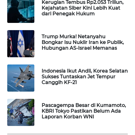
Kerugian Tembus Rp2.053 Triliun,
Kejahatan Siber Kini Lebih Kuat
SIBARAGAS
dari Penegak Hukum
NEWS
METRO
Trump Murka! Netanyahu
SIANTAR
Bongkar Isu Nuklir Iran ke Publik,
NEWS
Hubungan AS-Israel Memanas
METRO
MEDAN
Indonesia Ikut Andil, Korea Selatan
NEWS
Sukses Tuntaskan Jet Tempur
Canggih KF-21
METRO
JAKARTA
NEWS
Pascagempa Besar di Kumamoto,
KBRI Tokyo Pastikan Belum Ada
KRT
Laporan Korban WNI
NEWS