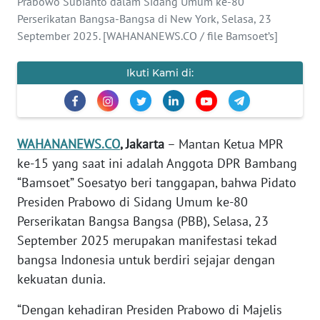
Prabowo Subianto dalam Sidang Umum ke-80
Informasi
Perserikatan Bangsa-Bangsa di New York, Selasa, 23
September 2025. [WAHANANEWS.CO / file Bamsoet’s]
INDEKS
BERITA
Ikuti Kami di:
KONTAK
KAMI
INFO
WAHANANEWS.CO
, Jakarta
– Mantan Ketua MPR
IKLAN
ke-15 yang saat ini adalah Anggota DPR Bambang
“Bamsoet” Soesatyo beri tanggapan, bahwa Pidato
TENTANG
Presiden Prabowo di Sidang Umum ke-80
KAMI
Perserikatan Bangsa Bangsa (PBB), Selasa, 23
September 2025 merupakan manifestasi tekad
PEDOMAN
bangsa Indonesia untuk berdiri sejajar dengan
MEDIA
kekuatan dunia.
SIBER
“Dengan kehadiran Presiden Prabowo di Majelis
REDAKSI