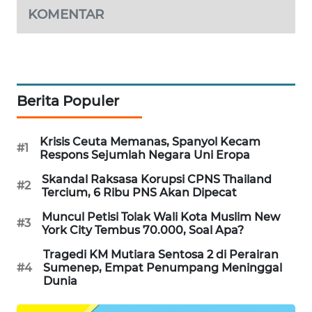
KARING
KOMENTAR
NEWS
JURNAL
MARITIM
Berita Populer
HUMBANG
NEWS
Krisis Ceuta Memanas, Spanyol Kecam
#1
Respons Sejumlah Negara Uni Eropa
GARONGGANG
NEWS
Skandal Raksasa Korupsi CPNS Thailand
#2
Tercium, 6 Ribu PNS Akan Dipecat
FISUELRI
Muncul Petisi Tolak Wali Kota Muslim New
#3
ID
York City Tembus 70.000, Soal Apa?
Tragedi KM Mutiara Sentosa 2 di Perairan
ENERGI
#4
Sumenep, Empat Penumpang Meninggal
Dunia
NEWS