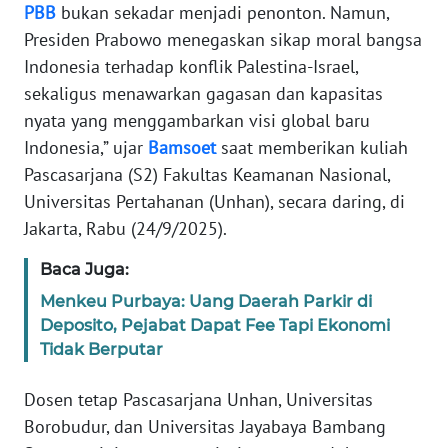
PBB
bukan sekadar menjadi penonton. Namun,
Presiden Prabowo menegaskan sikap moral bangsa
KARIR
Indonesia terhadap konflik Palestina-Israel,
sekaligus menawarkan gagasan dan kapasitas
DISCLAIMER
nyata yang menggambarkan visi global baru
Indonesia,” ujar
Bamsoet
saat memberikan kuliah
Wahana
News
Pascasarjana (S2) Fakultas Keamanan Nasional,
Regional
Universitas Pertahanan (Unhan), secara daring, di
Jakarta, Rabu (24/9/2025).
WN
SUMUT
Baca Juga:
Menkeu Purbaya: Uang Daerah Parkir di
WN
Deposito, Pejabat Dapat Fee Tapi Ekonomi
JAKARTA
Tidak Berputar
WN
Dosen tetap Pascasarjana Unhan, Universitas
JABAR
Borobudur, dan Universitas Jayabaya Bambang