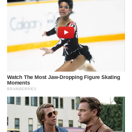
WAHANA
SPORT
WAHANA
UMKM
WAHANA
SELEB
WAHANA
PERSONA
WAHANA
OTOMOTIF
WAHANA
HEALTH