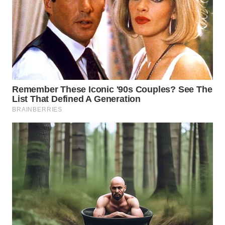
WN
BOGOR
WN
DEPOK
WN
TAPANULI
UTARA
WN
SAMOSIR
WN
PADANG
LAWAS