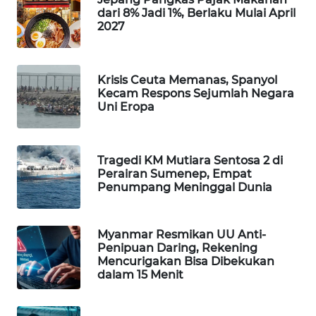
dari 8% Jadi 1%, Berlaku Mulai April
PORTAL
2027
KONSUMEN
FORWAMKI
Krisis Ceuta Memanas, Spanyol
Kecam Respons Sejumlah Negara
ALPERKLINAS
Uni Eropa
FORJASIDA
Tragedi KM Mutiara Sentosa 2 di
Perairan Sumenep, Empat
TAMBANG
Penumpang Meninggal Dunia
NEWS
SITUNGIR
Myanmar Resmikan UU Anti-
NEWS
Penipuan Daring, Rekening
Mencurigakan Bisa Dibekukan
dalam 15 Menit
SIDIKALANG
NEWS