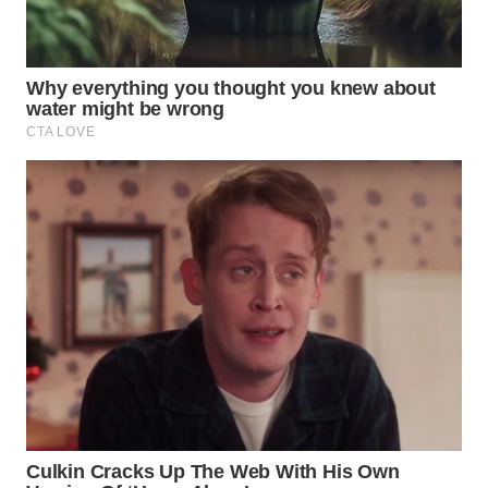
WN
SUMEDANG
WN
CIANJUR
WN
KEPULAUAN
SERIBU
WN
TANGERANG
WN
BINJAI
WN
CIREBON