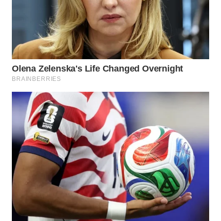
WN
NATUNA
WN
BINTAN
WN
MANDALIKA
WN
LIKUPANG
WN
LABUANBAJO
WN
BORNEO