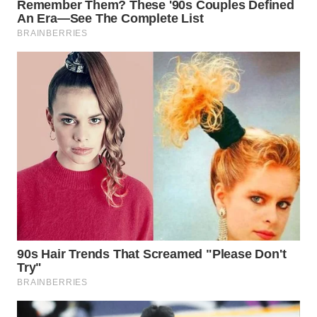
WAHANA
LISTRIK
WAHANA
TRAVEL
WAHANA
TV
WAHANANEWS
ID
WAHANANEWS
CO ID
WAHANANEWS
NET