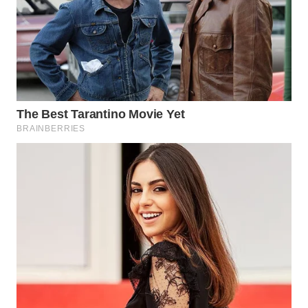
WAHANA
DESA
WISATA
LAPAK
WAHANA
Wahana
Network
KONSUMEN
LISTRIK
MASYARAKAT
KELISTRIKAN
WALINKI
ID