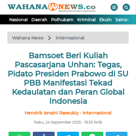
Nasional
Daerah
Polhukam
Kriminal
Ekuin
Sains-Te
WAHANA
Tutup
TV
Wahana News
Internasional
NASIONAL
Bamsoet Beri Kuliah
Pascasarjana Unhan: Tegas,
DAERAH
Pidato Presiden Prabowo di SU
PBB Manifestasi Tekad
POLHUKAM
Kedaulatan dan Peran Global
Indonesia
KRIMINAL
Hendrik Isnaini Raseukiy - Internasional
EKUIN
Rabu, 24 September 2025 - 19:53 WIB