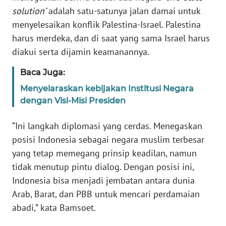
solution’
adalah satu-satunya jalan damai untuk
WN
menyelesaikan konflik Palestina-Israel. Palestina
SERAMBI
harus merdeka, dan di saat yang sama Israel harus
diakui serta dijamin keamanannya.
WN
JAMBI
Baca Juga:
Menyelaraskan kebijakan Institusi Negara
WN
dengan Visi-Misi Presiden
SULTRA
“Ini langkah diplomasi yang cerdas. Menegaskan
WN
posisi Indonesia sebagai negara muslim terbesar
NTB
yang tetap memegang prinsip keadilan, namun
tidak menutup pintu dialog. Dengan posisi ini,
WN
SULTENG
Indonesia bisa menjadi jembatan antara dunia
Arab, Barat, dan PBB untuk mencari perdamaian
WN
abadi,” kata Bamsoet.
SULBAR