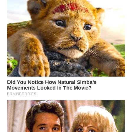
TAPANULI
TENGAH
WN DELI
SERDANG
WN
TEBING
TINGGI
WN
PAKPAK
WN
KARAWANG
WN
BEKASI