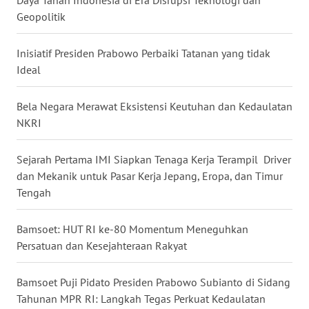
WN
Geopolitik
MALUKU
Inisiatif Presiden Prabowo Perbaiki Tatanan yang tidak
WN
Ideal
MALUT
Bela Negara Merawat Eksistensi Keutuhan dan Kedaulatan
WN
NKRI
DAIRI
Sejarah Pertama IMI Siapkan Tenaga Kerja Terampil Driver
WN
dan Mekanik untuk Pasar Kerja Jepang, Eropa, dan Timur
DANAU
Tengah
TOBA
Bamsoet: HUT RI ke-80 Momentum Meneguhkan
WN
Persatuan dan Kesejahteraan Rakyat
NIAS
Bamsoet Puji Pidato Presiden Prabowo Subianto di Sidang
WN
LANGKAT
Tahunan MPR RI: Langkah Tegas Perkuat Kedaulatan