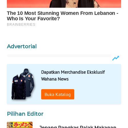
MAWAKA
ID
MARTABAT
NET
Advertorial
PLN
WATCH
Dapatkan Merchandise Eksklusif
MKLI
Wahana News
LPKKI
Buka Katalog
LKKI
Pilihan Editor
KOPEKLIN
Jepang Pangkas Pajak Makanan