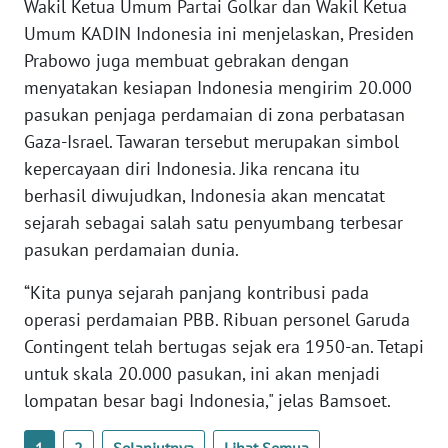
Wakil Ketua Umum Partai Golkar dan Wakil Ketua
WN
Umum KADIN Indonesia ini menjelaskan, Presiden
BABEL
Prabowo juga membuat gebrakan dengan
menyatakan kesiapan Indonesia mengirim 20.000
WN
pasukan penjaga perdamaian di zona perbatasan
SUMBAR
Gaza-Israel. Tawaran tersebut merupakan simbol
kepercayaan diri Indonesia. Jika rencana itu
WN
berhasil diwujudkan, Indonesia akan mencatat
SUMSEL
sejarah sebagai salah satu penyumbang terbesar
pasukan perdamaian dunia.
WN
BENGKULU
“Kita punya sejarah panjang kontribusi pada
operasi perdamaian PBB. Ribuan personel Garuda
WN
Contingent telah bertugas sejak era 1950-an. Tetapi
LAMPUNG
untuk skala 20.000 pasukan, ini akan menjadi
lompatan besar bagi Indonesia," jelas Bamsoet.
WN
JATENG