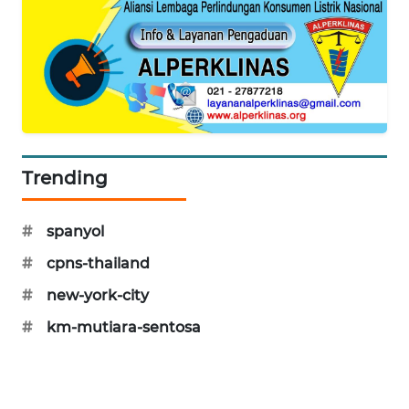
CILEUNGSI
NEWS
BERKAT
NEWS
BERAMPU
NEWS
Trending
ANUGERAH
NEWS
#
spanyol
#
cpns-thailand
AKHLAK
#
new-york-city
ID
#
km-mutiara-sentosa
PERAPKI
NEWS