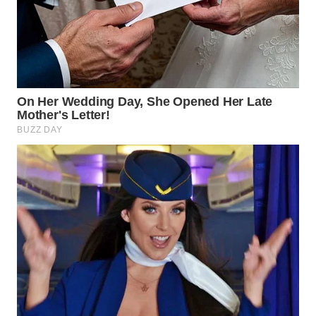
WN
BOGOR
WN
DEPOK
WN
TAPANULI
UTARA
WN
SAMOSIR
WN
PADANG
LAWAS