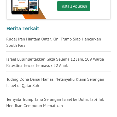
Install Aplikasi
WN
BABEL
WN
Berita Terkait
SUMBAR
Rudal Iran Hantam Qatar, Kini Trump Siap Hancurkan
South Pars
WN
SUMSEL
Israel Luluhlantakkan Gaza Selama 12 Jam, 109 Warga
Palestina Tewas Termasuk 52 Anak
WN
BENGKULU
Tuding Doha Danai Hamas, Netanyahu Klaim Serangan
WN
Israel di Qatar Sah
LAMPUNG
Ternyata Trump Tahu Serangan Israel ke Doha, Tapi Tak
WN
Hentikan Gempuran Mematikan
JATENG