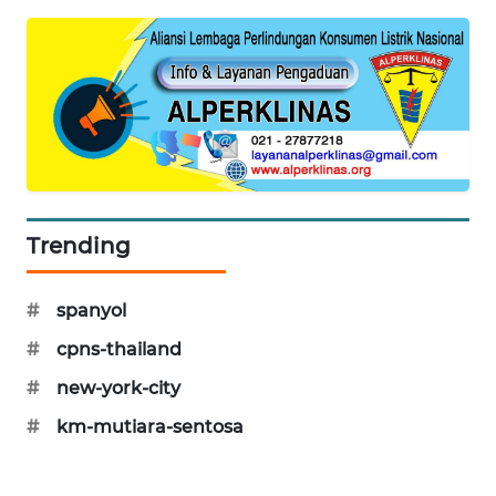
PORTAL
KONSUMEN
FORWAMKI
ALPERKLINAS
FORJASIDA
Trending
TAMBANG
NEWS
#
spanyol
#
cpns-thailand
SITUNGIR
NEWS
#
new-york-city
#
km-mutiara-sentosa
SIDIKALANG
NEWS