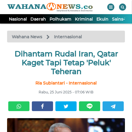
Nasional
Daerah
Polhukam
Kriminal
Ekuin
Sains-Te
WAHANA
Tutup
TV
Wahana News
Internasional
NASIONAL
Dihantam Rudal Iran, Qatar
Kaget Tapi Tetap 'Peluk'
DAERAH
Teheran
Ria Subiantari - Internasional
POLHUKAM
Rabu, 25 Juni 2025 - 07:06 WIB
KRIMINAL
EKUIN