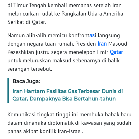
Informasi
di Timur Tengah kembali memanas setelah Iran
meluncurkan rudal ke Pangkalan Udara Amerika
INDEKS
Serikat di Qatar.
BERITA
Namun alih-alih memicu konfront
as
i langsung
KONTAK
dengan negara tuan rumah, Presiden
Iran
Masoud
KAMI
Pezeshkian justru segera menelepon Emir
Qatar
untuk meluruskan maksud sebenarnya di balik
INFO
serangan tersebut.
IKLAN
Baca Juga:
TENTANG
KAMI
Iran Hantam Fasilitas Gas Terbesar Dunia di
Qatar, Dampaknya Bisa Bertahun-tahun
PEDOMAN
Komunikasi tingkat tinggi ini membuka babak baru
MEDIA
SIBER
dalam dinamika diplomatik di kawasan yang sudah
panas akibat konflik Iran-Israel.
REDAKSI