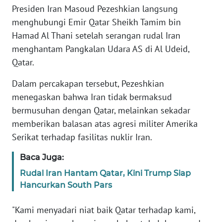
Presiden Iran Masoud Pezeshkian langsung
menghubungi Emir Qatar Sheikh Tamim bin
KARIR
Hamad Al Thani setelah serangan rudal Iran
menghantam Pangkalan Udara AS di Al Udeid,
DISCLAIMER
Qatar.
Wahana
Dalam percakapan tersebut, Pezeshkian
News
Regional
menegaskan bahwa Iran tidak bermaksud
bermusuhan dengan Qatar, melainkan sekadar
WN
memberikan balasan atas agresi militer Amerika
SUMUT
Serikat terhadap fasilitas nuklir Iran.
WN
Baca Juga:
JAKARTA
Rudal Iran Hantam Qatar, Kini Trump Siap
Hancurkan South Pars
WN
JABAR
"Kami menyadari niat baik Qatar terhadap kami,