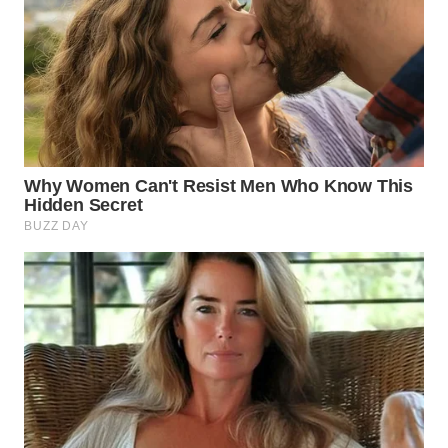
WN
NATUNA
WN
BINTAN
WN
MANDALIKA
WN
LIKUPANG
WN
LABUANBAJO
WN
BORNEO