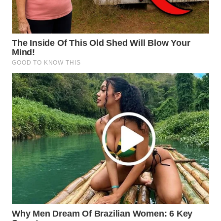
WN
MALUKU
WN
MALUT
WN
DAIRI
WN
DANAU
TOBA
WN
NIAS
WN
LANGKAT