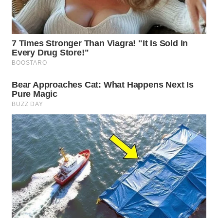
Wahana
Media
Group
WAHANA
NEWS
WAHANA
TANI
WAHANA
ADVOKAT
WAHANA
INFRASTRUKTUR
WAHANA
KONSUMEN