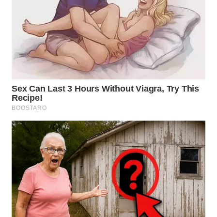
WN
KALTARA
WN
KALSEL
WN
KALTIM
WN
SULSEL
WN
GORONTALO
WN
SULUT