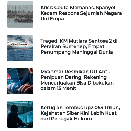
WAHANA
Krisis Ceuta Memanas, Spanyol
Kecam Respons Sejumlah Negara
SPORT
Uni Eropa
WAHANA
UMKM
Tragedi KM Mutiara Sentosa 2 di
Perairan Sumenep, Empat
WAHANA
Penumpang Meninggal Dunia
SELEB
Myanmar Resmikan UU Anti-
WAHANA
Penipuan Daring, Rekening
PERSONA
Mencurigakan Bisa Dibekukan
dalam 15 Menit
WAHANA
OTOMOTIF
Kerugian Tembus Rp2.053 Triliun,
Kejahatan Siber Kini Lebih Kuat
WAHANA
dari Penegak Hukum
HEALTH