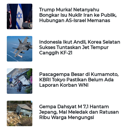
WAHANA
Trump Murka! Netanyahu
DESA
Bongkar Isu Nuklir Iran ke Publik,
WISATA
Hubungan AS-Israel Memanas
LAPAK
WAHANA
Indonesia Ikut Andil, Korea Selatan
Sukses Tuntaskan Jet Tempur
Canggih KF-21
Wahana
Network
KONSUMEN
Pascagempa Besar di Kumamoto,
LISTRIK
KBRI Tokyo Pastikan Belum Ada
Laporan Korban WNI
MASYARAKAT
KELISTRIKAN
Gempa Dahsyat M 7,1 Hantam
Jepang, Mal Meledak dan Ratusan
WALINKI
Ribu Warga Mengungsi
ID