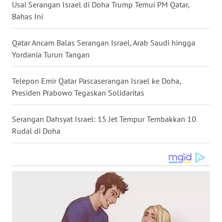
Usai Serangan Israel di Doha Trump Temui PM Qatar,
WN
Bahas Ini
NUSANTARA
Qatar Ancam Balas Serangan Israel, Arab Saudi hingga
WN
Yordania Turun Tangan
JOGJA
Telepon Emir Qatar Pascaserangan Israel ke Doha,
WN
Presiden Prabowo Tegaskan Solidaritas
JATIM
Serangan Dahsyat Israel: 15 Jet Tempur Tembakkan 10
WN
Rudal di Doha
BALI
WN
KALBAR
WN
KALTENG