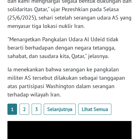
dan kami menghargai segala bentuk dukungan dan
WN
solidaritas Qatar," ujar Pezeshkian pada Selasa
BANTEN
(25/6/2025), sehari setelah serangan udara AS yang
menyasar tiga lokasi nuklir Iran.
WN
NTT
"Menargetkan Pangkalan Udara Al Udeid tidak
berarti berhadapan dengan negara tetangga,
WN
sahabat, dan saudara kita, Qatar," jelasnya.
KEPRI
Ia menekankan bahwa serangan ke pangkalan
WN
militer AS tersebut dilakukan sebagai tanggapan
PAPUA
atas partisipasi Washington dalam serangan
terhadap wilayah Iran.
WN
PAPUA
1
2
3
Selanjutnya
Lihat Semua
BARAT
WN
RIAU