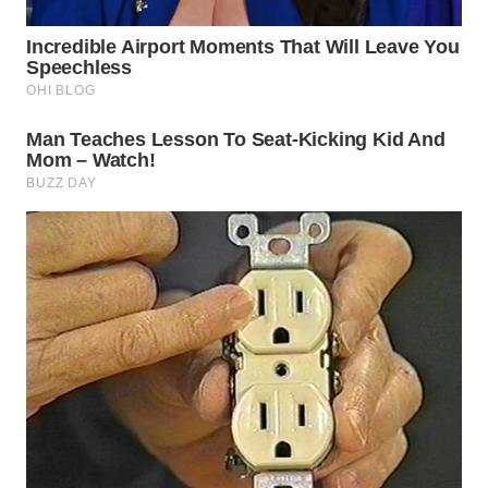
WN
SUMEDANG
WN
CIANJUR
WN
KEPULAUAN
SERIBU
WN
TANGERANG
WN
BINJAI
WN
CIREBON