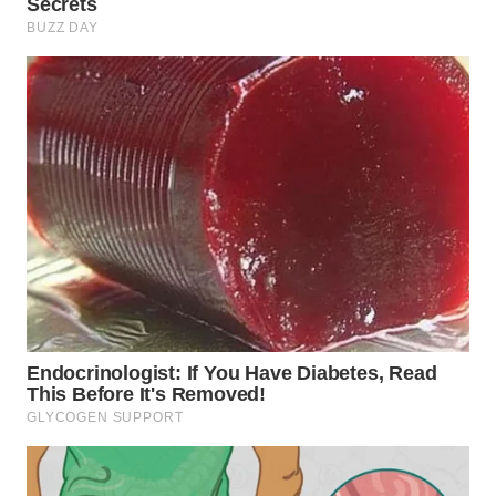
WN
TAPANULI
SELATAN
WN
TANJUNG
LESUNG
WN
KARO
WN
SIMALUNGUN
WN
LABUHANBATU
WN