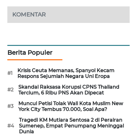
MAWAKA
KOMENTAR
ID
MARTABAT
NET
Berita Populer
PLN
WATCH
Krisis Ceuta Memanas, Spanyol Kecam
#1
Respons Sejumlah Negara Uni Eropa
MKLI
Skandal Raksasa Korupsi CPNS Thailand
#2
Tercium, 6 Ribu PNS Akan Dipecat
LPKKI
Muncul Petisi Tolak Wali Kota Muslim New
#3
York City Tembus 70.000, Soal Apa?
LKKI
Tragedi KM Mutiara Sentosa 2 di Perairan
#4
Sumenep, Empat Penumpang Meninggal
KOPEKLIN
Dunia