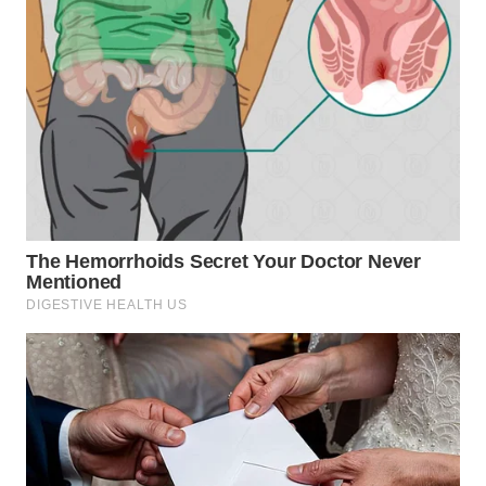
TAPANULI
TENGAH
WN DELI
SERDANG
WN
TEBING
TINGGI
WN
PAKPAK
WN
KARAWANG
WN
BEKASI