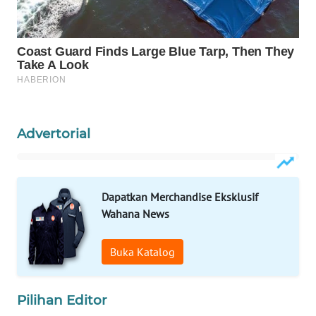
WAHANA
LISTRIK
WAHANA
TRAVEL
WAHANA
Advertorial
TV
WAHANANEWS
ID
Dapatkan Merchandise Eksklusif
Wahana News
WAHANANEWS
CO ID
Buka Katalog
WAHANANEWS
NET
Pilihan Editor