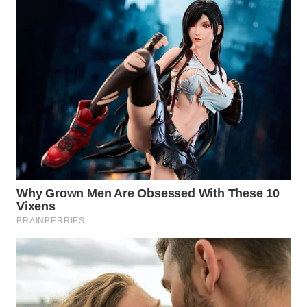
WN
PRIANGAN
TIMUR
WN
SEMARANG
WN
SOLO
WN
BOROBUDUR
WN
MADURA
WN
SURABAYA