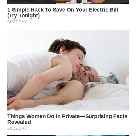
WN
INDRAMAYU
WN
KUNINGAN
WN
MAJALENGKA
WN
SUBANG
WN
SUKABUMI
WN
PURWAKARTA