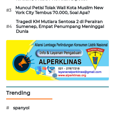
WAHANA
Muncul Petisi Tolak Wali Kota Muslim New
#3
York City Tembus 70.000, Soal Apa?
LISTRIK
Tragedi KM Mutiara Sentosa 2 di Perairan
WAHANA
#4
Sumenep, Empat Penumpang Meninggal
Dunia
TRAVEL
WAHANA
TV
WAHANANEWS
ID
WAHANANEWS
CO ID
Trending
WAHANANEWS
NET
#
spanyol