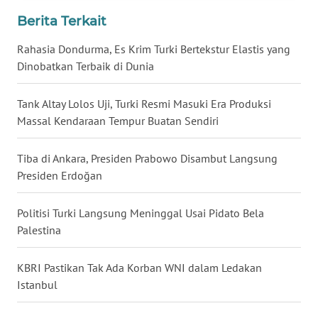
WN
Berita Terkait
BANTEN
Rahasia Dondurma, Es Krim Turki Bertekstur Elastis yang
WN
Dinobatkan Terbaik di Dunia
NTT
Tank Altay Lolos Uji, Turki Resmi Masuki Era Produksi
WN
Massal Kendaraan Tempur Buatan Sendiri
KEPRI
Tiba di Ankara, Presiden Prabowo Disambut Langsung
WN
Presiden Erdoğan
PAPUA
Politisi Turki Langsung Meninggal Usai Pidato Bela
WN
Palestina
PAPUA
BARAT
KBRI Pastikan Tak Ada Korban WNI dalam Ledakan
Istanbul
WN
RIAU