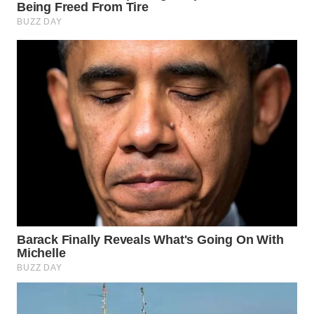
TAPANULI
TENGAH
WN DELI
SERDANG
WN
TEBING
TINGGI
WN
PAKPAK
WN
KARAWANG
WN
BEKASI