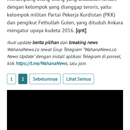
Informasi
dengan kelompok yang dianggap teroris, yaitu
kelompok militan Partai Pekerja Kurdistan (PKK)
INDEKS
BERITA
dan pengikut Fethullah Gulen, yang dituduh Ankara
mengatur upaya kudeta 2016.
[qnt]
KONTAK
Ikuti update
berita pilihan
dan
breaking news
KAMI
WahanaNews.co lewat Grup Telegram "WahanaNews.co
News Update" dengan install aplikasi Telegram di ponsel,
INFO
klik
https://t.me/WahanaNews
, lalu join.
IKLAN
1
2
Sebelumnya
Lihat Semua
TENTANG
KAMI
PEDOMAN
MEDIA
SIBER
REDAKSI