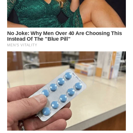
WN
NUSANTARA
WN
JOGJA
WN
JATIM
WN
BALI
WN
KALBAR
WN
KALTENG