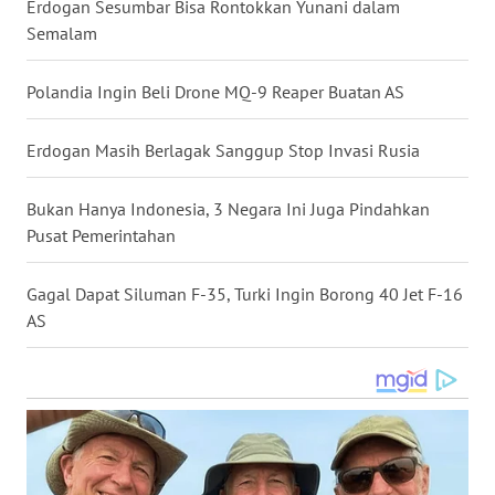
Erdogan Sesumbar Bisa Rontokkan Yunani dalam
Semalam
WN
SERAMBI
Polandia Ingin Beli Drone MQ-9 Reaper Buatan AS
WN
JAMBI
Erdogan Masih Berlagak Sanggup Stop Invasi Rusia
WN
Bukan Hanya Indonesia, 3 Negara Ini Juga Pindahkan
SULTRA
Pusat Pemerintahan
WN
Gagal Dapat Siluman F-35, Turki Ingin Borong 40 Jet F-16
NTB
AS
WN
SULTENG
WN
SULBAR