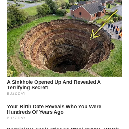
WN
MALUKU
WN
MALUT
WN
DAIRI
WN
DANAU
TOBA
WN
NIAS
WN
LANGKAT