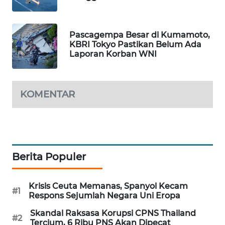
Wahana
Media
Group
Pascagempa Besar di Kumamoto,
KBRI Tokyo Pastikan Belum Ada
Laporan Korban WNI
WAHANA
NEWS
WAHANA
KOMENTAR
TANI
WAHANA
ADVOKAT
Berita Populer
WAHANA
INFRASTRUKTUR
Krisis Ceuta Memanas, Spanyol Kecam
#1
Respons Sejumlah Negara Uni Eropa
WAHANA
KONSUMEN
Skandal Raksasa Korupsi CPNS Thailand
#2
Tercium, 6 Ribu PNS Akan Dipecat