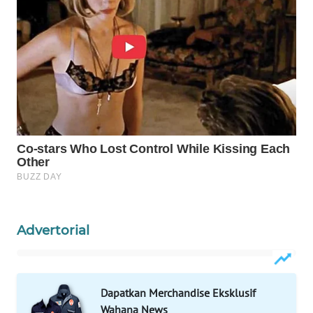
WN
INDRAMAYU
WN
KUNINGAN
WN
MAJALENGKA
WN
SUBANG
WN
Advertorial
SUKABUMI
WN
PURWAKARTA
Dapatkan Merchandise Eksklusif
Wahana News