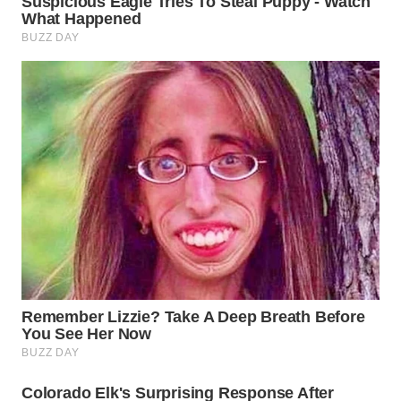
WN
TAPANULI
SELATAN
WN
TANJUNG
LESUNG
WN
KARO
WN
SIMALUNGUN
WN
LABUHANBATU
WN