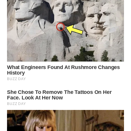
WN
SUMEDANG
WN
CIANJUR
WN
KEPULAUAN
SERIBU
WN
TANGERANG
WN
BINJAI
WN
CIREBON