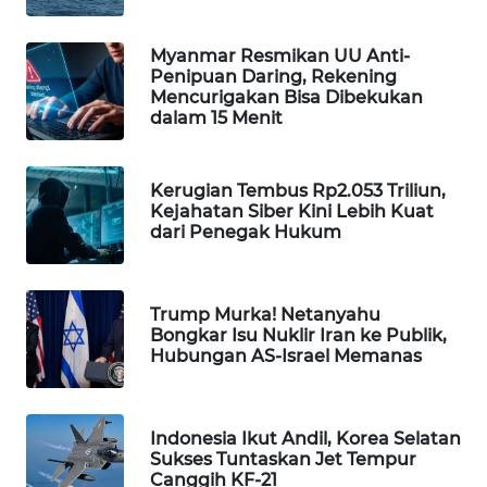
WN
NATUNA
Myanmar Resmikan UU Anti-
Penipuan Daring, Rekening
Mencurigakan Bisa Dibekukan
WN
dalam 15 Menit
BINTAN
Kerugian Tembus Rp2.053 Triliun,
WN
Kejahatan Siber Kini Lebih Kuat
MANDALIKA
dari Penegak Hukum
WN
LIKUPANG
Trump Murka! Netanyahu
Bongkar Isu Nuklir Iran ke Publik,
WN
Hubungan AS-Israel Memanas
LABUANBAJO
WN
Indonesia Ikut Andil, Korea Selatan
BORNEO
Sukses Tuntaskan Jet Tempur
Canggih KF-21