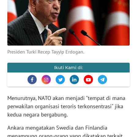
SAINS-TEKNO
KESEHATAN
INTERNASIONAL
Presiden Turki Recep Tayyip Erdogan.
SERBA-SERBI
Ikuti Kami di:
PENDIDIKAN
OLAHRAGA
Menurutnya, NATO akan menjadi "tempat di mana
perwakilan organisasi teroris terkonsentrasi" jika
OPINI
kedua negara bergabung.
EDITORIAL
Ankara mengatakan Swedia dan Finlandia
menampung orang-orang yang dikatakan terkait