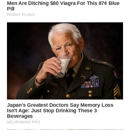
WN
KALTARA
WN
KALSEL
WN
KALTIM
WN
SULSEL
WN
GORONTALO
WN
SULUT