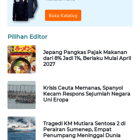
WN
PRIANGAN
Buka Katalog
TIMUR
WN
Pilihan Editor
SEMARANG
Jepang Pangkas Pajak Makanan
WN
dari 8% Jadi 1%, Berlaku Mulai April
SOLO
2027
WN
BOROBUDUR
Krisis Ceuta Memanas, Spanyol
Kecam Respons Sejumlah Negara
Uni Eropa
WN
MADURA
Tragedi KM Mutiara Sentosa 2 di
WN
Perairan Sumenep, Empat
SURABAYA
Penumpang Meninggal Dunia