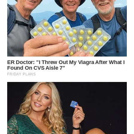
WN
BABEL
WN
SUMBAR
WN
SUMSEL
WN
BENGKULU
WN
LAMPUNG
WN
JATENG