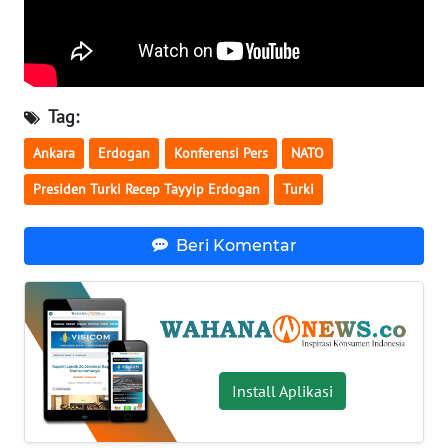
KARIR
DISCLAIMER
Tag:
Wahana
Ankara
Erdogan
Konferensi Pers
NATO
News
Regional
Presiden Turki Recep Tayyip Erdogan
Turki
WN
Beri Komentar
SUMUT
WN
JAKARTA
Install Aplikasi
WN
JABAR