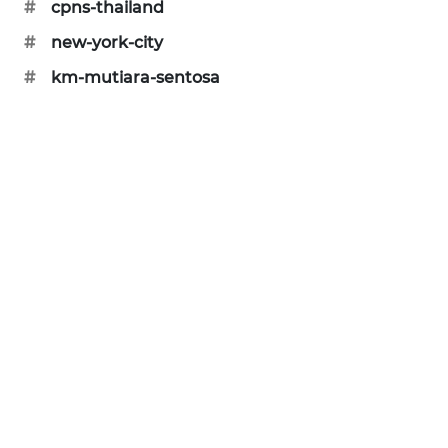
#
cpns-thailand
WAHANA
#
new-york-city
SPORT
#
km-mutiara-sentosa
WAHANA
UMKM
WAHANA
SELEB
WAHANA
PERSONA
WAHANA
OTOMOTIF
WAHANA
HEALTH