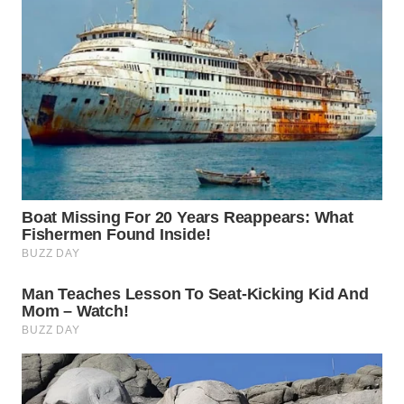
WN
BOGOR
WN
DEPOK
WN
TAPANULI
UTARA
WN
SAMOSIR
WN
PADANG
LAWAS