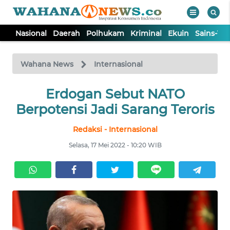
Nasional
Daerah
Polhukam
Kriminal
Ekuin
Sains-Te
WAHANA
Tutup
TV
Wahana News
Internasional
NASIONAL
Erdogan Sebut NATO
Berpotensi Jadi Sarang Teroris
DAERAH
Redaksi - Internasional
Selasa, 17 Mei 2022 - 10:20 WIB
POLHUKAM
KRIMINAL
EKUIN