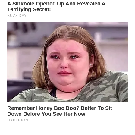
WN
NATUNA
WN
BINTAN
WN
MANDALIKA
WN
LIKUPANG
WN
LABUANBAJO
WN
BORNEO