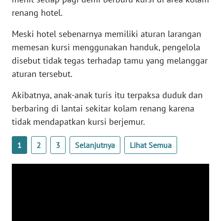
WN
renang hotel.
BANTEN
Meski hotel sebenarnya memiliki aturan larangan
WN
memesan kursi menggunakan handuk, pengelola
NTT
disebut tidak tegas terhadap tamu yang melanggar
aturan tersebut.
WN
KEPRI
Akibatnya, anak-anak turis itu terpaksa duduk dan
berbaring di lantai sekitar kolam renang karena
WN
tidak mendapatkan kursi berjemur.
PAPUA
1
2
3
Selanjutnya
Lihat Semua
WN
PAPUA
BARAT
WN
RIAU