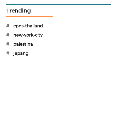
MAWAKA
Trending
ID
#
cpns-thailand
MARTABAT
NET
#
new-york-city
#
palestina
PLN
WATCH
#
jepang
MKLI
LPKKI
LKKI
KOPEKLIN