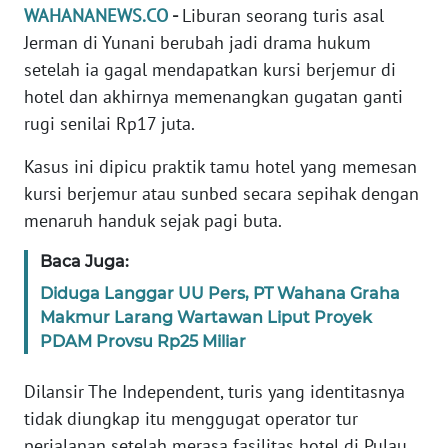
Informasi
WAHANANEWS.CO
-
Liburan seorang turis asal
Jerman di Yunani berubah jadi drama hukum
INDEKS
setelah ia gagal mendapatkan kursi berjemur di
BERITA
hotel dan akhirnya memenangkan gugatan ganti
rugi senilai Rp17 juta.
KONTAK
KAMI
Kasus ini dipicu praktik tamu hotel yang memesan
kursi berjemur atau sunbed secara sepihak dengan
INFO
menaruh handuk sejak pagi buta.
IKLAN
Baca Juga:
TENTANG
Diduga Langgar UU Pers, PT Wahana Graha
KAMI
Makmur Larang Wartawan Liput Proyek
PDAM Provsu Rp25 Miliar
PEDOMAN
MEDIA
SIBER
Dilansir The Independent, turis yang identitasnya
tidak diungkap itu menggugat operator tur
REDAKSI
perjalanan setelah merasa fasilitas hotel di Pulau