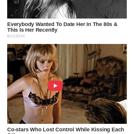
TAPANULI
TENGAH
WN DELI
SERDANG
WN
TEBING
TINGGI
WN
PAKPAK
WN
KARAWANG
WN
BEKASI