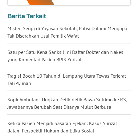
WN
Berita Terkait
BABEL
Misteri Senpi di Yayasan Sekolah, Polisi Dalami Mengapa
WN
Tak Diserahkan Usai Pemilik Wafat
SUMBAR
Satu per Satu Kena Sanksi! Ini Daftar Dokter dan Nakes
WN
yang Komentari Pasien BPJS Yurizal
SUMSEL
Tragis! Bocah 10 Tahun di Lampung Utara Tewas Terjerat
WN
Tali Ayunan
BENGKULU
Sopir Ambulans Ungkap Detik-detik Bawa Sutrimo ke RS,
WN
Jawabannya Berubah Saat Ditanya Mulut Berbusa
LAMPUNG
Ketika Pasien Menjadi Sasaran Ejekan: Kasus Yurizal
WN
JATENG
dalam Perspektif Hukum dan Etika Sosial