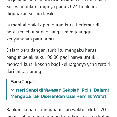
Kos yang dikunjunginya pada 2024 tidak bisa
KARIR
digunakan secara layak.
Ia menilai praktik perebutan kursi berjemur di
DISCLAIMER
hotel tersebut sudah sangat mengganggu
kenyamanan para tamu.
Wahana
News
Regional
Dalam persidangan, turis itu mengaku harus
bangun sejak pukul 06.00 pagi hanya untuk
WN
mencari kursi kosong bagi keluarganya yang terdiri
SUMUT
dari empat orang.
Baca Juga:
WN
JAKARTA
Misteri Senpi di Yayasan Sekolah, Polisi Dalami
Mengapa Tak Diserahkan Usai Pemilik Wafat
WN
JABAR
Bahkan, ia harus menghabiskan waktu sekitar 20
menit setiap pagi demi berburu kursi di area kolam