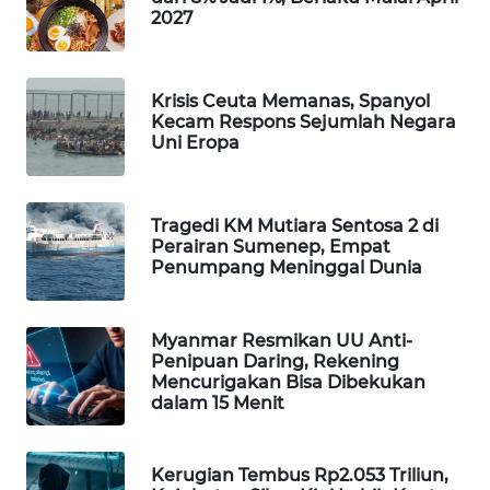
2027
WAHANA
LISTRIK
Krisis Ceuta Memanas, Spanyol
WAHANA
Kecam Respons Sejumlah Negara
TRAVEL
Uni Eropa
WAHANA
TV
Tragedi KM Mutiara Sentosa 2 di
Perairan Sumenep, Empat
Penumpang Meninggal Dunia
WAHANANEWS
ID
Myanmar Resmikan UU Anti-
WAHANANEWS
Penipuan Daring, Rekening
CO ID
Mencurigakan Bisa Dibekukan
dalam 15 Menit
WAHANANEWS
NET
Kerugian Tembus Rp2.053 Triliun,