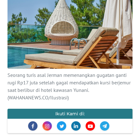
SAINS-TEKNO
KESEHATAN
INTERNASIONAL
SERBA-SERBI
PENDIDIKAN
Seorang turis asal Jerman memenangkan gugatan ganti
rugi Rp17 juta setelah gagal mendapatkan kursi berjemur
saat berlibur di hotel kawasan Yunani.
OLAHRAGA
(WAHANANEWS.CO/Ilustrasi)
OPINI
Ikuti Kami di:
EDITORIAL