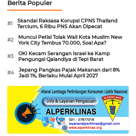
Berita Populer
WAHANA
DESA
WISATA
Skandal Raksasa Korupsi CPNS Thailand
#1
Tercium, 6 Ribu PNS Akan Dipecat
LAPAK
Muncul Petisi Tolak Wali Kota Muslim New
#2
WAHANA
York City Tembus 70.000, Soal Apa?
OKI Kecam Serangan Israel ke Kamp
#3
Wahana
Pengungsi Qalandiya di Tepi Barat
Network
Jepang Pangkas Pajak Makanan dari 8%
#4
Jadi 1%, Berlaku Mulai April 2027
KONSUMEN
LISTRIK
MASYARAKAT
KELISTRIKAN
WALINKI
ID