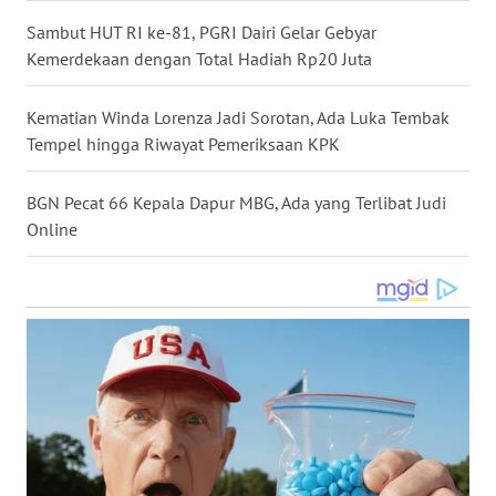
WN
Sambut HUT RI ke-81, PGRI Dairi Gelar Gebyar
NUSANTARA
Kemerdekaan dengan Total Hadiah Rp20 Juta
WN
Kematian Winda Lorenza Jadi Sorotan, Ada Luka Tembak
JOGJA
Tempel hingga Riwayat Pemeriksaan KPK
WN
BGN Pecat 66 Kepala Dapur MBG, Ada yang Terlibat Judi
JATIM
Online
WN
BALI
WN
KALBAR
WN
KALTENG