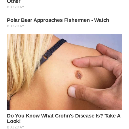
WN
BOGOR
WN
DEPOK
WN
TAPANULI
UTARA
WN
SAMOSIR
WN
PADANG
LAWAS