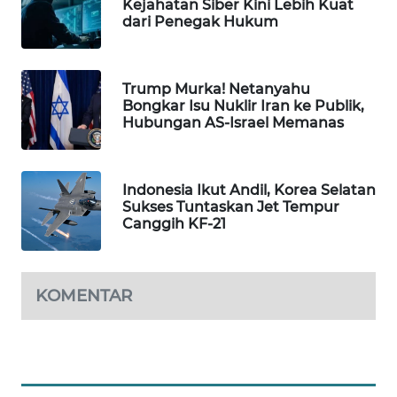
Kejahatan Siber Kini Lebih Kuat
dari Penegak Hukum
WAHANA
SPORT
WAHANA
Trump Murka! Netanyahu
Bongkar Isu Nuklir Iran ke Publik,
UMKM
Hubungan AS-Israel Memanas
WAHANA
SELEB
Indonesia Ikut Andil, Korea Selatan
Sukses Tuntaskan Jet Tempur
WAHANA
Canggih KF-21
PERSONA
WAHANA
KOMENTAR
OTOMOTIF
WAHANA
HEALTH