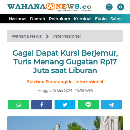
Nasional
Daerah
Polhukam
Kriminal
Ekuin
Sains-Te
WAHANA
Tutup
TV
Wahana News
Internasional
NASIONAL
Gagal Dapat Kursi Berjemur,
Turis Menang Gugatan Rp17
DAERAH
Juta saat Liburan
Sutrisno Simorangkir - Internasional
POLHUKAM
Minggu, 10 Mei 2026 - 10:38 WIB
KRIMINAL
EKUIN