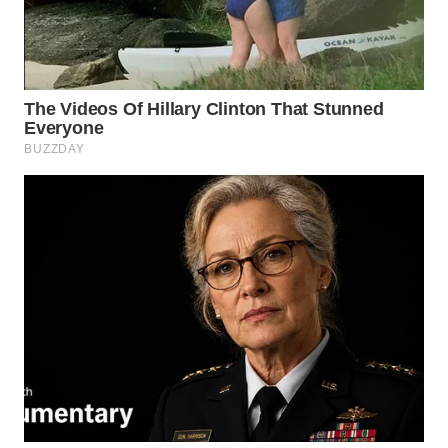
WN
MALUKU
WN
MALUT
WN
DAIRI
WN
DANAU
TOBA
WN
NIAS
WN
LANGKAT