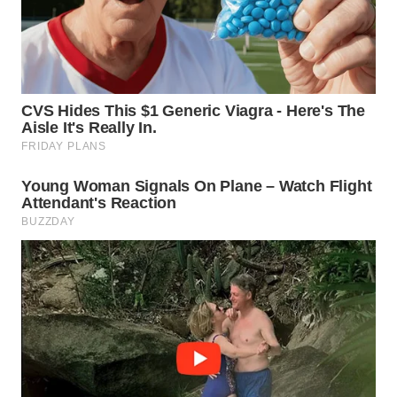
WN
KALTARA
WN
KALSEL
WN
KALTIM
WN
SULSEL
WN
GORONTALO
WN
SULUT