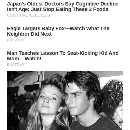
WN
TAPANULI
SELATAN
WN
TANJUNG
LESUNG
WN
KARO
WN
SIMALUNGUN
WN
LABUHANBATU
WN