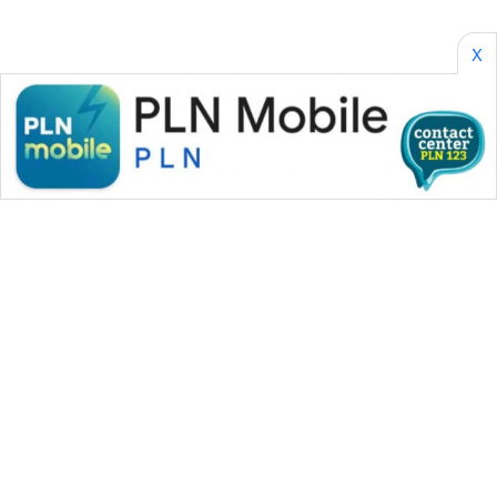
SONYA
ASA
NEWS
X
WAHANA MEDIA GROUP
|
|
|
WAHANA NEWS co
WAHANA TANI
WAHANA ADVOKAT