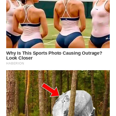
WN
INDRAMAYU
WN
KUNINGAN
WN
MAJALENGKA
WN
SUBANG
WN
SUKABUMI
WN
PURWAKARTA