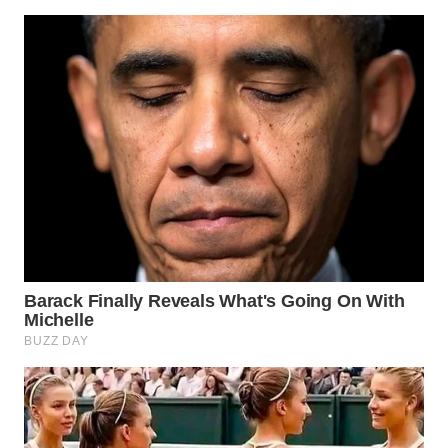
WN
SUMEDANG
WN
CIANJUR
WN
KEPULAUAN
SERIBU
WN
TANGERANG
WN
BINJAI
WN
CIREBON