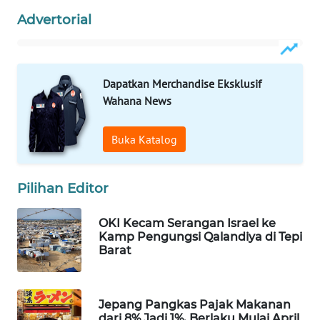
Wahana
Advertorial
Media
Group
WAHANA
Dapatkan Merchandise Eksklusif
NEWS
Wahana News
WAHANA
Buka Katalog
TANI
WAHANA
Pilihan Editor
ADVOKAT
OKI Kecam Serangan Israel ke
WAHANA
Kamp Pengungsi Qalandiya di Tepi
INFRASTRUKTUR
Barat
WAHANA
KONSUMEN
Jepang Pangkas Pajak Makanan
dari 8% Jadi 1%, Berlaku Mulai April