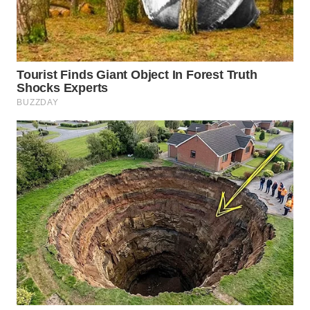
WN
PRIANGAN
TIMUR
WN
SEMARANG
WN
SOLO
WN
BOROBUDUR
WN
MADURA
WN
SURABAYA