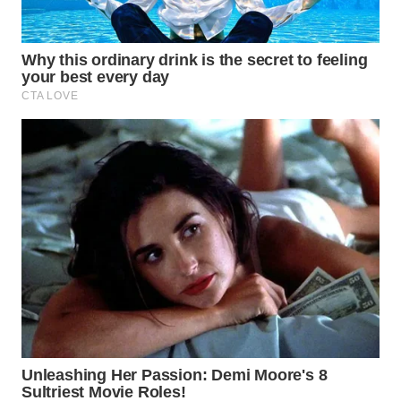
WN
INDRAMAYU
WN
KUNINGAN
WN
MAJALENGKA
WN
SUBANG
WN
SUKABUMI
WN
PURWAKARTA