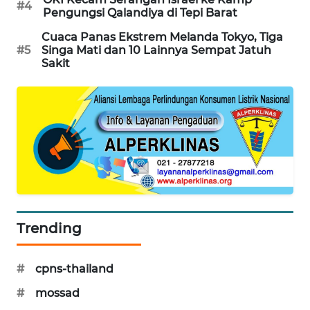
#4
Pengungsi Qalandiya di Tepi Barat
PORTAL
KONSUMEN
Cuaca Panas Ekstrem Melanda Tokyo, Tiga
#5
Singa Mati dan 10 Lainnya Sempat Jatuh
Sakit
FORWAMKI
ALPERKLINAS
FORJASIDA
TAMBANG
NEWS
SITUNGIR
Trending
NEWS
#
cpns-thailand
SIDIKALANG
NEWS
#
mossad