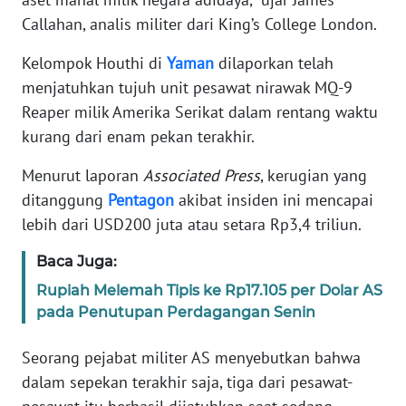
Callahan, analis militer dari King’s College London.
KARIR
Kelompok Houthi di
Yaman
dilaporkan telah
menjatuhkan tujuh unit pesawat nirawak MQ-9
DISCLAIMER
Reaper milik Amerika Serikat dalam rentang waktu
kurang dari enam pekan terakhir.
Wahana
News
Regional
Menurut laporan
Associated Press
, kerugian yang
ditanggung
Pentagon
akibat insiden ini mencapai
WN
lebih dari USD200 juta atau setara Rp3,4 triliun.
SUMUT
Baca Juga:
WN
Rupiah Melemah Tipis ke Rp17.105 per Dolar AS
JAKARTA
pada Penutupan Perdagangan Senin
WN
Seorang pejabat militer AS menyebutkan bahwa
JABAR
dalam sepekan terakhir saja, tiga dari pesawat-