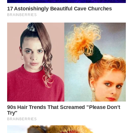
TAPANULI
TENGAH
WN DELI
SERDANG
WN
TEBING
TINGGI
WN
PAKPAK
WN
KARAWANG
WN
BEKASI