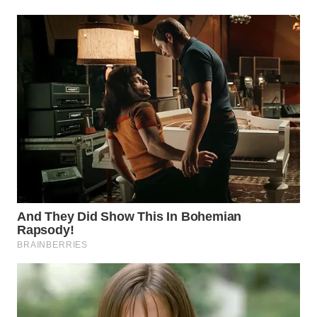
WN
NATUNA
WN
BINTAN
WN
MANDALIKA
WN
LIKUPANG
WN
LABUANBAJO
WN
BORNEO