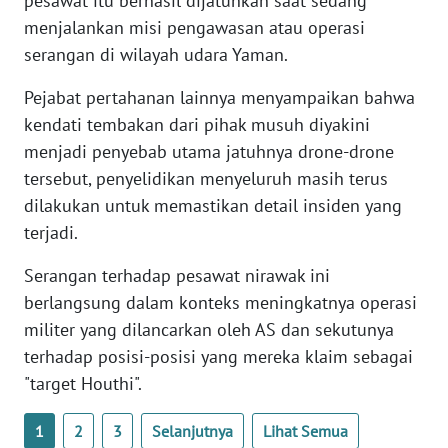
pesawat itu berhasil dijatuhkan saat sedang
WN
menjalankan misi pengawasan atau operasi
BANTEN
serangan di wilayah udara Yaman.
WN
Pejabat pertahanan lainnya menyampaikan bahwa
NTT
kendati tembakan dari pihak musuh diyakini
menjadi penyebab utama jatuhnya drone-drone
WN
tersebut, penyelidikan menyeluruh masih terus
KEPRI
dilakukan untuk memastikan detail insiden yang
terjadi.
WN
PAPUA
Serangan terhadap pesawat nirawak ini
berlangsung dalam konteks meningkatnya operasi
WN
militer yang dilancarkan oleh AS dan sekutunya
PAPUA
terhadap posisi-posisi yang mereka klaim sebagai
BARAT
"target Houthi".
WN
RIAU
1
2
3
Selanjutnya
Lihat Semua