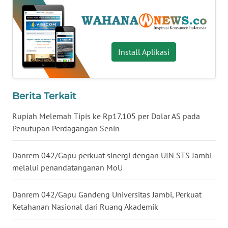
WN
BABEL
Install Aplikasi
WN
SUMBAR
WN
Berita Terkait
SUMSEL
Rupiah Melemah Tipis ke Rp17.105 per Dolar AS pada
WN
Penutupan Perdagangan Senin
BENGKULU
Danrem 042/Gapu perkuat sinergi dengan UIN STS Jambi
WN
melalui penandatanganan MoU
LAMPUNG
Danrem 042/Gapu Gandeng Universitas Jambi, Perkuat
WN
Ketahanan Nasional dari Ruang Akademik
JATENG