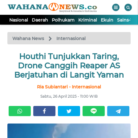
Nasional
Daerah
Polhukam
Kriminal
Ekuin
Sains-Te
WAHANA
Tutup
TV
Wahana News
Internasional
NASIONAL
Houthi Tunjukkan Taring,
Drone Canggih Reaper AS
DAERAH
Berjatuhan di Langit Yaman
Ria Subiantari - Internasional
POLHUKAM
Sabtu, 26 April 2025 - 11:00 WIB
KRIMINAL
EKUIN