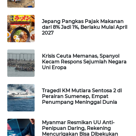
WAHANA
DESA
WISATA
Jepang Pangkas Pajak Makanan
dari 8% Jadi 1%, Berlaku Mulai April
2027
LAPAK
WAHANA
Krisis Ceuta Memanas, Spanyol
Wahana
Kecam Respons Sejumlah Negara
Network
Uni Eropa
KONSUMEN
LISTRIK
Tragedi KM Mutiara Sentosa 2 di
Perairan Sumenep, Empat
MASYARAKAT
Penumpang Meninggal Dunia
KELISTRIKAN
Myanmar Resmikan UU Anti-
WALINKI
Penipuan Daring, Rekening
ID
Mencurigakan Bisa Dibekukan