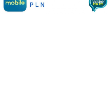
WAHANA MEDIA GROUP
|
|
|
WAHANA NEWS co
WAHANA TANI
WAHANA ADVOKAT
|
|
WAHANA INFRASTRUKTUR
WAHANA KONSUMEN
|
|
|
WAHANA LISTRIK
WAHANA TRAVEL
WAHANA TV
|
|
|
WAHANANEWS id
WAHANANEWS CO ID
WAHANANEWS NET
|
|
|
WAHANA SPORT ID
Wahana UMKM
Wahana Seleb
|
|
|
Wahana Persona
Wahana Otomotif
Wahana Health