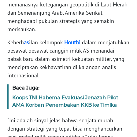
Informasi
memanasnya ketegangan geopolitik di Laut Merah
dan Semenanjung Arab, Amerika Serikat
INDEKS
menghadapi pukulan strategis yang semakin
BERITA
merisaukan.
KONTAK
Keberh
as
ilan kelompok
Houthi
dalam menjatuhkan
KAMI
pesawat-pesawat canggih milik AS menandai
babak baru dalam asimetri kekuatan militer, yang
INFO
menciptakan kekhawatiran di kalangan analis
IKLAN
internasional.
TENTANG
Baca Juga:
KAMI
Koops TNI Habema Evakuasi Jenazah Pilot
AMA Korban Penembakan KKB ke Timika
PEDOMAN
MEDIA
SIBER
"Ini adalah sinyal jelas bahwa senjata murah
dengan strategi yang tepat bisa menghancurkan
REDAKSI
aset mahal milik negara adidaya," ujar James