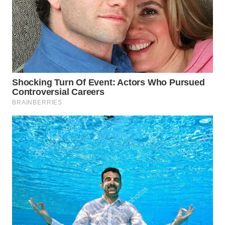
WN
SUMEDANG
WN
CIANJUR
WN
KEPULAUAN
SERIBU
WN
TANGERANG
WN
BINJAI
WN
CIREBON