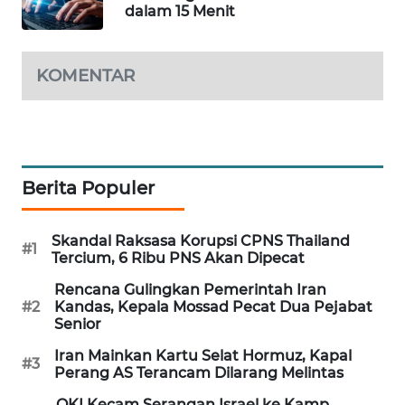
dalam 15 Menit
MAWAKA
ID
KOMENTAR
MARTABAT
NET
PLN
WATCH
Berita Populer
MKLI
Skandal Raksasa Korupsi CPNS Thailand
#1
Tercium, 6 Ribu PNS Akan Dipecat
LPKKI
Rencana Gulingkan Pemerintah Iran
#2
Kandas, Kepala Mossad Pecat Dua Pejabat
Senior
LKKI
Iran Mainkan Kartu Selat Hormuz, Kapal
#3
Perang AS Terancam Dilarang Melintas
KOPEKLIN
OKI Kecam Serangan Israel ke Kamp