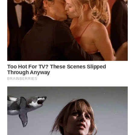
WN
MALUKU
WN
MALUT
WN
DAIRI
WN
DANAU
TOBA
WN
NIAS
WN
LANGKAT