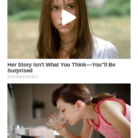
Wahana
Media
Group
WAHANA
NEWS
WAHANA
TANI
WAHANA
ADVOKAT
WAHANA
INFRASTRUKTUR
WAHANA
KONSUMEN