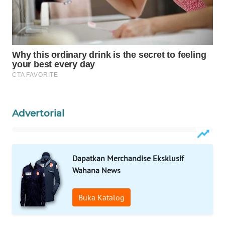
WAHANA
LISTRIK
WAHANA
TRAVEL
WAHANA
TV
Advertorial
WAHANANEWS
ID
Dapatkan Merchandise Eksklusif
WAHANANEWS
Wahana News
CO ID
Buka Katalog
WAHANANEWS
NET