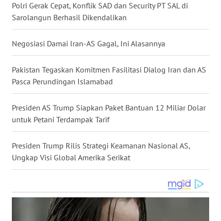
Polri Gerak Cepat, Konflik SAD dan Security PT SAL di
WN
Sarolangun Berhasil Dikendalikan
NUSANTARA
Negosiasi Damai Iran-AS Gagal, Ini Alasannya
WN
JOGJA
Pakistan Tegaskan Komitmen Fasilitasi Dialog Iran dan AS
Pasca Perundingan Islamabad
WN
JATIM
Presiden AS Trump Siapkan Paket Bantuan 12 Miliar Dolar
untuk Petani Terdampak Tarif
WN
BALI
Presiden Trump Rilis Strategi Keamanan Nasional AS,
Ungkap Visi Global Amerika Serikat
WN
KALBAR
WN
KALTENG