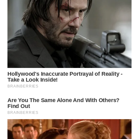
WN
KALTARA
WN
KALSEL
WN
KALTIM
WN
SULSEL
WN
GORONTALO
WN
SULUT