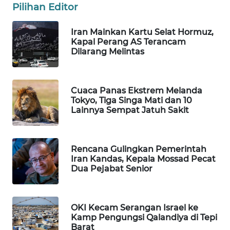
Pilihan Editor
WAHANA
SPORT
Iran Mainkan Kartu Selat Hormuz,
Kapal Perang AS Terancam
WAHANA
Dilarang Melintas
UMKM
WAHANA
Cuaca Panas Ekstrem Melanda
SELEB
Tokyo, Tiga Singa Mati dan 10
Lainnya Sempat Jatuh Sakit
WAHANA
PERSONA
Rencana Gulingkan Pemerintah
Iran Kandas, Kepala Mossad Pecat
WAHANA
Dua Pejabat Senior
OTOMOTIF
WAHANA
OKI Kecam Serangan Israel ke
HEALTH
Kamp Pengungsi Qalandiya di Tepi
Barat