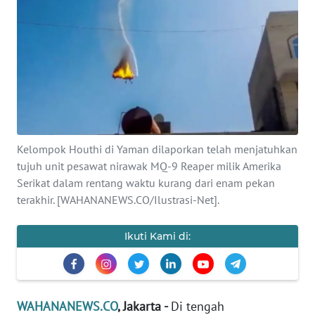
SAINS-TEKNO
KESEHATAN
INTERNASIONAL
SERBA-SERBI
Kelompok Houthi di Yaman dilaporkan telah menjatuhkan
PENDIDIKAN
tujuh unit pesawat nirawak MQ-9 Reaper milik Amerika
Serikat dalam rentang waktu kurang dari enam pekan
terakhir. [WAHANANEWS.CO/Ilustrasi-Net].
OLAHRAGA
Ikuti Kami di:
OPINI
EDITORIAL
WAHANANEWS.CO
, Jakarta -
Di tengah