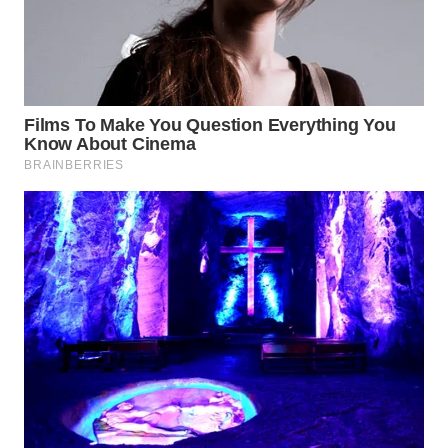
WN
TAPANULI
SELATAN
WN
TANJUNG
LESUNG
WN
KARO
WN
SIMALUNGUN
WN
LABUHANBATU
WN