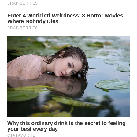
WN
PRIANGAN
TIMUR
WN
SEMARANG
WN
SOLO
WN
BOROBUDUR
WN
MADURA
WN
SURABAYA