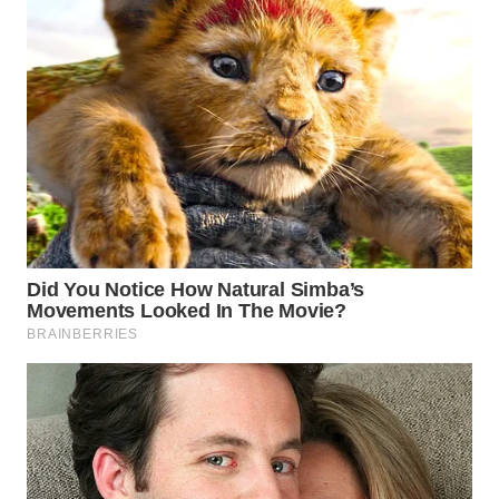
WN
BOGOR
WN
DEPOK
WN
TAPANULI
UTARA
WN
SAMOSIR
WN
PADANG
LAWAS