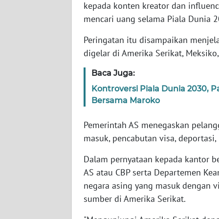
kepada konten kreator dan influenc
mencari uang selama Piala Dunia 2
WN
NTT
Peringatan itu disampaikan menjel
digelar di Amerika Serikat, Meksiko
WN
KEPRI
Baca Juga:
Kontroversi Piala Dunia 2030, P
WN
Bersama Maroko
PAPUA
Pemerintah AS menegaskan pelangg
WN
masuk, pencabutan visa, deportasi,
PAPUA
BARAT
Dalam pernyataan kepada kantor be
AS atau CBP serta Departemen Ke
WN
negara asing yang masuk dengan vi
RIAU
sumber di Amerika Serikat.
WN