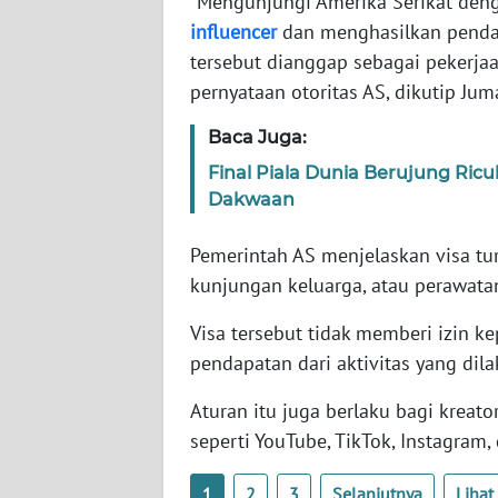
"Mengunjungi Amerika Serikat den
SERAMBI
influencer
dan menghasilkan pendap
tersebut dianggap sebagai pekerja
WN
pernyataan otoritas AS, dikutip Jum
JAMBI
Baca Juga:
WN
Final Piala Dunia Berujung Ricu
SULTRA
Dakwaan
WN
Pemerintah AS menjelaskan visa turi
NTB
kunjungan keluarga, atau perawata
WN
Visa tersebut tidak memberi izin 
SULTENG
pendapatan dari aktivitas yang dil
WN
Aturan itu juga berlaku bagi kreat
SULBAR
seperti YouTube, TikTok, Instagram,
WN
1
2
3
Selanjutnya
Liha