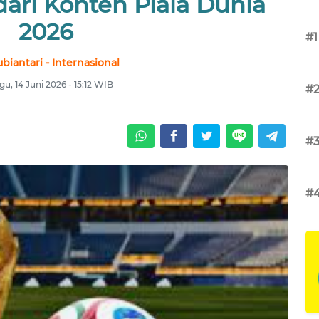
dari Konten Piala Dunia
2026
#1
ubiantari - Internasional
u, 14 Juni 2026 - 15:12 WIB
#
#
#