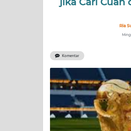
jika Cari Cuan 
INDEKS
BERITA
KONTAK
Ria S
KAMI
Mingg
INFO
IKLAN
Komentar
TENTANG
KAMI
PEDOMAN
MEDIA
SIBER
REDAKSI