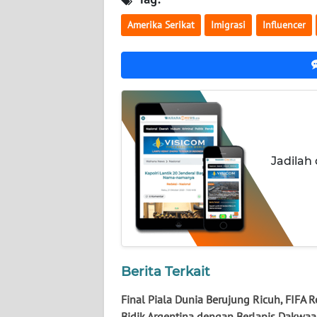
NUSANTARA
Amerika Serikat
Imigrasi
Influencer
WN
JOGJA
WN
JATIM
WN
Jadilah
BALI
WN
KALBAR
WN
KALTENG
Berita Terkait
Final Piala Dunia Berujung Ricuh, FIFA 
WN
Bidik Argentina dengan Berlapis Dakwa