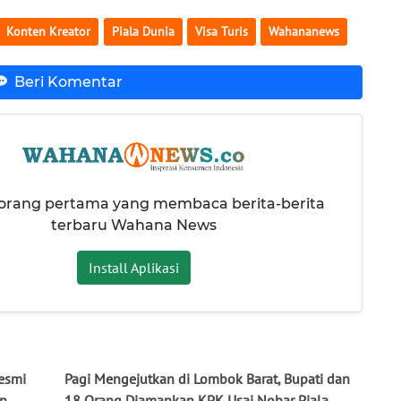
Konten Kreator
Piala Dunia
Visa Turis
Wahananews
Beri Komentar
 orang pertama yang membaca berita-berita
terbaru Wahana News
Install Aplikasi
Resmi
Pagi Mengejutkan di Lombok Barat, Bupati dan
an
18 Orang Diamankan KPK Usai Nobar Piala