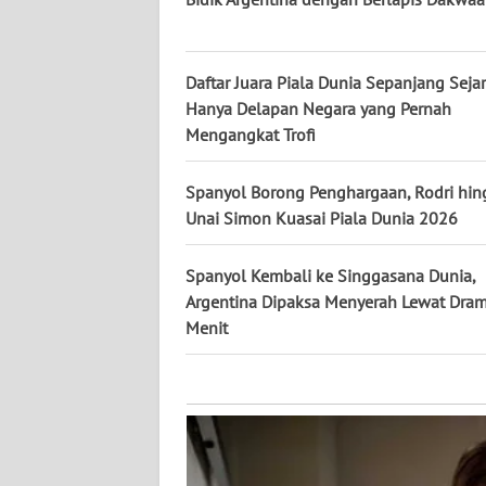
KALTARA
WN
Daftar Juara Piala Dunia Sepanjang Sejar
KALSEL
Hanya Delapan Negara yang Pernah
Mengangkat Trofi
WN
KALTIM
Spanyol Borong Penghargaan, Rodri hin
Unai Simon Kuasai Piala Dunia 2026
WN
SULSEL
Spanyol Kembali ke Singgasana Dunia,
WN
Argentina Dipaksa Menyerah Lewat Dra
GORONTALO
Menit
WN
SULUT
WN
MALUKU