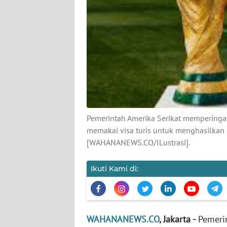
KARIR
DISCLAIMER
Wahana
News
Regional
WN
SUMUT
Pemerintah Amerika Serikat memperingatk
memakai visa turis untuk menghasilkan 
WN
[WAHANANEWS.CO/ILustrasi].
JAKARTA
Ikuti Kami di:
WN
JABAR
WN
WAHANANEWS.CO
, Jakarta -
Pemerin
BANTEN