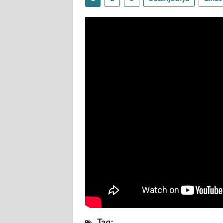
BABEL
WN
SUMBAR
WN
SUMSEL
WN
BENGKULU
WN
LAMPUNG
WN
JATENG
WN
Tag: