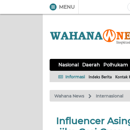
MENU
WAHANA
Tutup
TV
NASIONAL
DAERAH
POLHUKAM
KRIMINAL
EKUIN
SAINS-
KESEHATAN
INTERNASIONAL
Nasional
Daerah
Polhukam
TEKNO
Informasi
Indeks Berita
Kontak 
SERBA-
PENDIDIKAN
OLAHRAGA
OPINI
SERBI
Wahana News
Internasional
EDITORIAL
Influencer Asin
Informasi