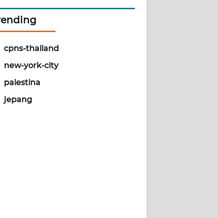
rending
cpns-thailand
new-york-city
palestina
jepang