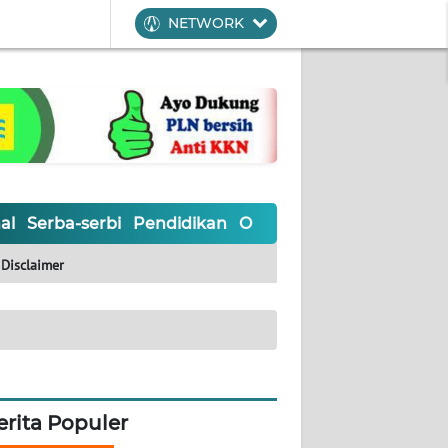
NETWORK
al
Serba-serbi
Pendidikan
Olahraga
Opini
Editoria
Disclaimer
erita Populer