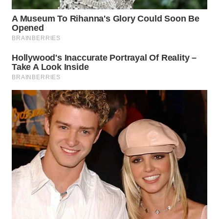
WN
MALUKU
WN
MALUT
WN
DAIRI
WN
DANAU
TOBA
WN
NIAS
WN
LANGKAT