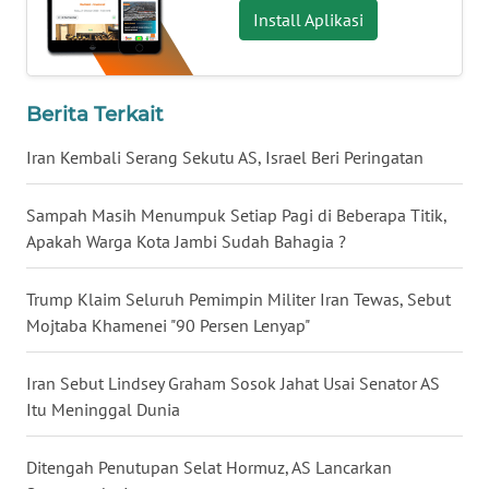
Install Aplikasi
WN
BABEL
Berita Terkait
WN
SUMBAR
Iran Kembali Serang Sekutu AS, Israel Beri Peringatan
WN
Sampah Masih Menumpuk Setiap Pagi di Beberapa Titik,
SUMSEL
Apakah Warga Kota Jambi Sudah Bahagia ?
WN
BENGKULU
Trump Klaim Seluruh Pemimpin Militer Iran Tewas, Sebut
Mojtaba Khamenei "90 Persen Lenyap"
WN
LAMPUNG
Iran Sebut Lindsey Graham Sosok Jahat Usai Senator AS
Itu Meninggal Dunia
WN
JATENG
Ditengah Penutupan Selat Hormuz, AS Lancarkan