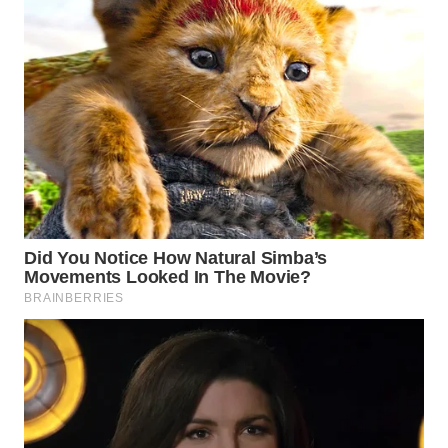
TAPANULI
TENGAH
WN DELI
SERDANG
WN
TEBING
TINGGI
WN
PAKPAK
WN
KARAWANG
WN
BEKASI