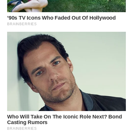
WN
SUMEDANG
WN
CIANJUR
WN
KEPULAUAN
SERIBU
WN
TANGERANG
WN
BINJAI
WN
CIREBON