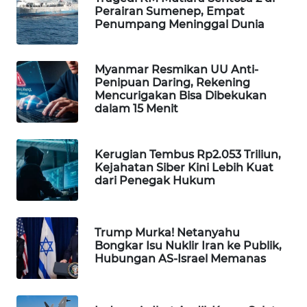
Perairan Sumenep, Empat
WAHANA
Penumpang Meninggal Dunia
SPORT
WAHANA
Myanmar Resmikan UU Anti-
UMKM
Penipuan Daring, Rekening
Mencurigakan Bisa Dibekukan
dalam 15 Menit
WAHANA
SELEB
Kerugian Tembus Rp2.053 Triliun,
Kejahatan Siber Kini Lebih Kuat
WAHANA
dari Penegak Hukum
PERSONA
WAHANA
Trump Murka! Netanyahu
OTOMOTIF
Bongkar Isu Nuklir Iran ke Publik,
Hubungan AS-Israel Memanas
WAHANA
HEALTH