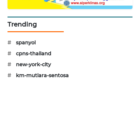
PORTAL
KONSUMEN
Trending
FORWAMKI
#
spanyol
ALPERKLINAS
#
cpns-thailand
FORJASIDA
#
new-york-city
#
km-mutiara-sentosa
TAMBANG
NEWS
SITUNGIR
NEWS
SIDIKALANG
NEWS