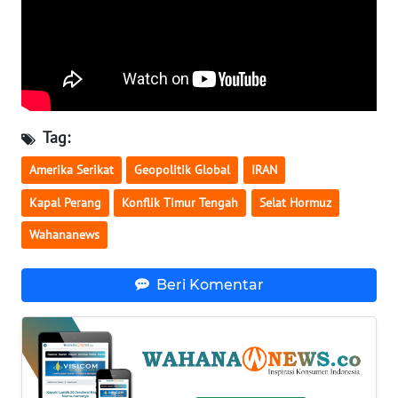
WN
SERAMBI
WN
JAMBI
Tag:
WN
Amerika Serikat
Geopolitik Global
IRAN
SULTRA
Kapal Perang
Konflik Timur Tengah
Selat Hormuz
WN
Wahananews
NTB
Beri Komentar
WN
SULTENG
WN
SULBAR