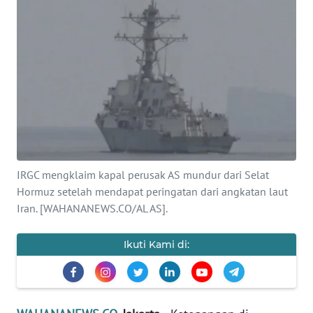
SAINS-TEKNO
KESEHATAN
INTERNASIONAL
SERBA-SERBI
PENDIDIKAN
IRGC mengklaim kapal perusak AS mundur dari Selat
Hormuz setelah mendapat peringatan dari angkatan laut
OLAHRAGA
Iran. [WAHANANEWS.CO/AL AS].
OPINI
Ikuti Kami di:
EDITORIAL