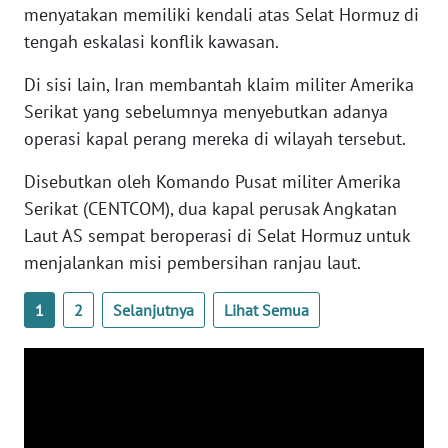
menyatakan memiliki kendali atas Selat Hormuz di
WN
BANTEN
tengah eskalasi konflik kawasan.
Di sisi lain, Iran membantah klaim militer Amerika
WN
Serikat yang sebelumnya menyebutkan adanya
NTT
operasi kapal perang mereka di wilayah tersebut.
WN
Disebutkan oleh Komando Pusat militer Amerika
KEPRI
Serikat (CENTCOM), dua kapal perusak Angkatan
Laut AS sempat beroperasi di Selat Hormuz untuk
WN
PAPUA
menjalankan misi pembersihan ranjau laut.
1
2
Selanjutnya
Lihat Semua
WN
PAPUA
BARAT
WN
RIAU