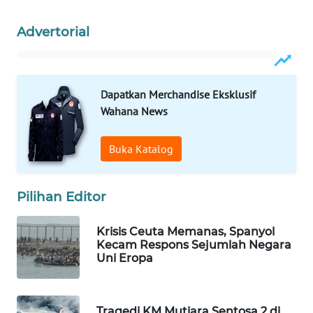
WAHANA
Advertorial
LISTRIK
WAHANA
TRAVEL
Dapatkan Merchandise Eksklusif
Wahana News
WAHANA
TV
Buka Katalog
WAHANANEWS
ID
Pilihan Editor
WAHANANEWS
Krisis Ceuta Memanas, Spanyol
CO ID
Kecam Respons Sejumlah Negara
Uni Eropa
WAHANANEWS
NET
Tragedi KM Mutiara Sentosa 2 di