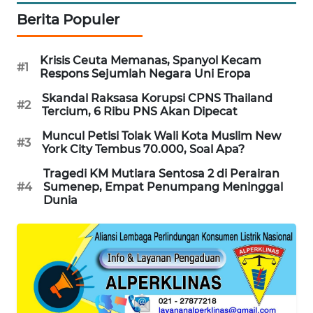
Berita Populer
MAWAKA
ID
Krisis Ceuta Memanas, Spanyol Kecam
#1
Respons Sejumlah Negara Uni Eropa
MARTABAT
NET
Skandal Raksasa Korupsi CPNS Thailand
#2
Tercium, 6 Ribu PNS Akan Dipecat
PLN
Muncul Petisi Tolak Wali Kota Muslim New
WATCH
#3
York City Tembus 70.000, Soal Apa?
Tragedi KM Mutiara Sentosa 2 di Perairan
MKLI
#4
Sumenep, Empat Penumpang Meninggal
Dunia
LPKKI
LKKI
KOPEKLIN