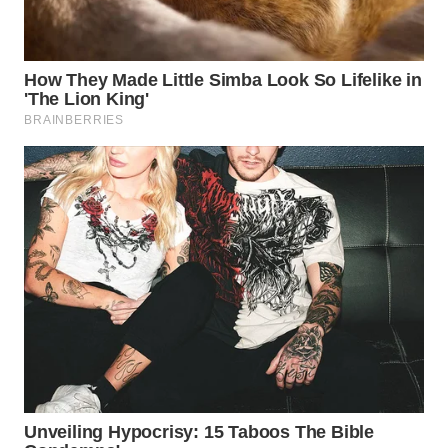
WN
NATUNA
WN
BINTAN
WN
MANDALIKA
WN
LIKUPANG
WN
LABUANBAJO
WN
BORNEO