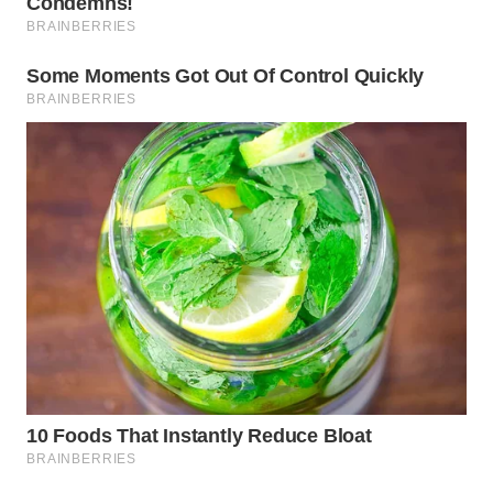
Wahana
Media
Group
WAHANA
NEWS
WAHANA
TANI
WAHANA
ADVOKAT
WAHANA
INFRASTRUKTUR
WAHANA
KONSUMEN