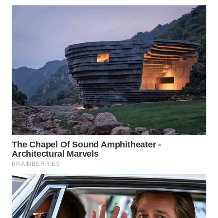
WN
INDRAMAYU
WN
KUNINGAN
WN
MAJALENGKA
WN
SUBANG
WN
SUKABUMI
WN
PURWAKARTA