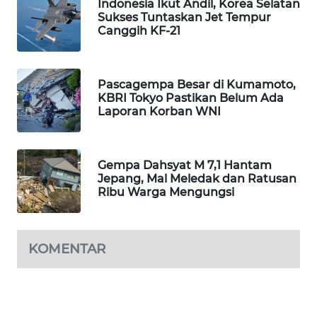
Indonesia Ikut Andil, Korea Selatan
WAHANA
Sukses Tuntaskan Jet Tempur
DESA
Canggih KF-21
WISATA
LAPAK
Pascagempa Besar di Kumamoto,
WAHANA
KBRI Tokyo Pastikan Belum Ada
Laporan Korban WNI
Wahana
Network
Gempa Dahsyat M 7,1 Hantam
Jepang, Mal Meledak dan Ratusan
KONSUMEN
Ribu Warga Mengungsi
LISTRIK
MASYARAKAT
KOMENTAR
KELISTRIKAN
WALINKI
ID