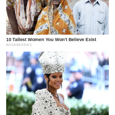
WN
KALTARA
WN
KALSEL
WN
KALTIM
WN
SULSEL
WN
GORONTALO
WN
SULUT