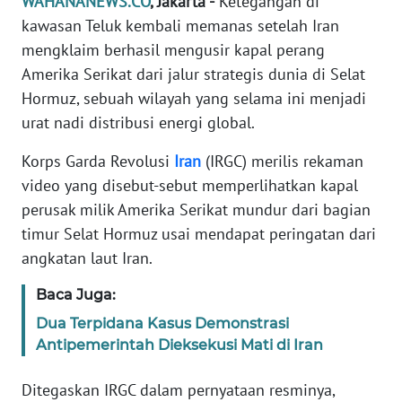
WAHANANEWS.CO
, Jakarta -
Ketegangan di
Informasi
kawasan Teluk kembali memanas setelah Iran
INDEKS
mengklaim berhasil mengusir kapal perang
BERITA
Amerika Serikat dari jalur strategis dunia di Selat
Hormuz, sebuah wilayah yang selama ini menjadi
KONTAK
urat nadi distribusi energi global.
KAMI
Korps Garda Revolusi
Iran
(IRGC) merilis rekaman
INFO
video yang disebut-sebut memperlihatkan kapal
IKLAN
perusak milik Amerika Serikat mundur dari bagian
timur Selat Hormuz usai mendapat peringatan dari
TENTANG
angkatan laut Iran.
KAMI
Baca Juga:
PEDOMAN
Dua Terpidana Kasus Demonstrasi
MEDIA
Antipemerintah Dieksekusi Mati di Iran
SIBER
Ditegaskan IRGC dalam pernyataan resminya,
REDAKSI