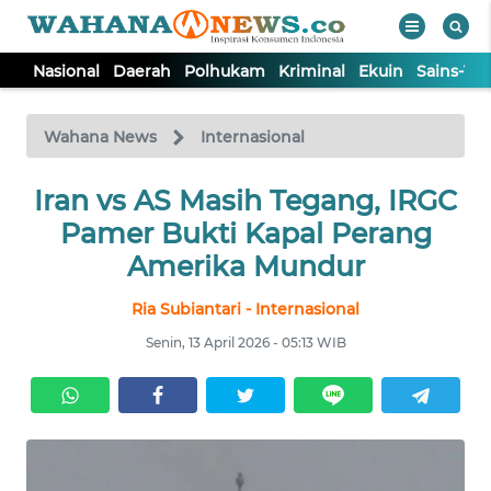
Nasional
Daerah
Polhukam
Kriminal
Ekuin
Sains-Te
WAHANA
Tutup
TV
Wahana News
Internasional
NASIONAL
Iran vs AS Masih Tegang, IRGC
Pamer Bukti Kapal Perang
DAERAH
Amerika Mundur
Ria Subiantari - Internasional
POLHUKAM
Senin, 13 April 2026 - 05:13 WIB
KRIMINAL
EKUIN