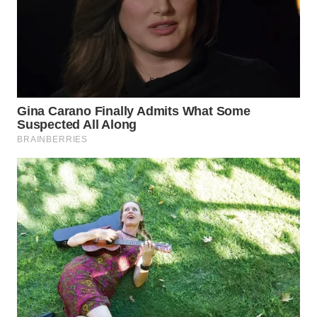
WN
BOGOR
WN
DEPOK
WN
TAPANULI
UTARA
WN
SAMOSIR
WN
PADANG
LAWAS