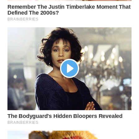
WN
TAPANULI
SELATAN
WN
TANJUNG
LESUNG
WN
KARO
WN
SIMALUNGUN
WN
LABUHANBATU
WN