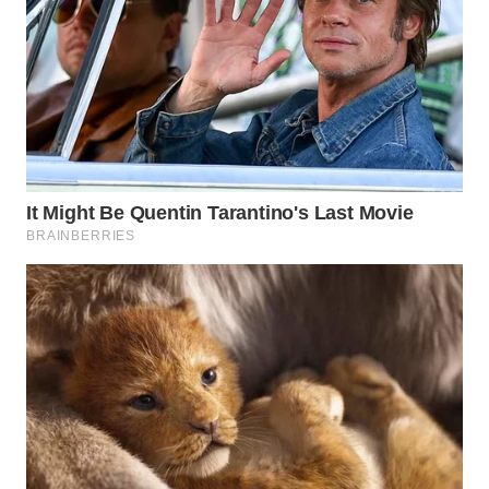
WN
PRIANGAN
TIMUR
WN
SEMARANG
WN
SOLO
WN
BOROBUDUR
WN
MADURA
WN
SURABAYA