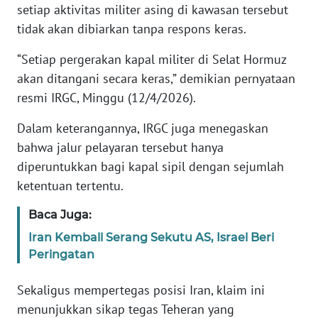
setiap aktivitas militer asing di kawasan tersebut
tidak akan dibiarkan tanpa respons keras.
KARIR
“Setiap pergerakan kapal militer di Selat Hormuz
DISCLAIMER
akan ditangani secara keras,” demikian pernyataan
resmi IRGC, Minggu (12/4/2026).
Wahana
News
Dalam keterangannya, IRGC juga menegaskan
Regional
bahwa jalur pelayaran tersebut hanya
diperuntukkan bagi kapal sipil dengan sejumlah
WN
ketentuan tertentu.
SUMUT
Baca Juga:
WN
Iran Kembali Serang Sekutu AS, Israel Beri
JAKARTA
Peringatan
WN
Sekaligus mempertegas posisi Iran, klaim ini
JABAR
menunjukkan sikap tegas Teheran yang