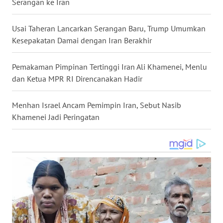
Serangan ke Iran
WN
NUSANTARA
Usai Taheran Lancarkan Serangan Baru, Trump Umumkan
Kesepakatan Damai dengan Iran Berakhir
WN
JOGJA
Pemakaman Pimpinan Tertinggi Iran Ali Khamenei, Menlu
dan Ketua MPR RI Direncanakan Hadir
WN
JATIM
Menhan Israel Ancam Pemimpin Iran, Sebut Nasib
Khamenei Jadi Peringatan
WN
BALI
WN
KALBAR
WN
KALTENG