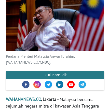
SAINS-TEKNO
KESEHATAN
INTERNASIONAL
SERBA-SERBI
Perdana Menteri Malaysia Anwar Ibrahim.
PENDIDIKAN
[WAHANANEWS.CO/CNBC].
OLAHRAGA
Ikuti Kami di:
OPINI
EDITORIAL
WAHANANEWS.CO
, Jakarta
- Malaysia bersama
sejumlah negara mitra di kawasan Asia Tenggara