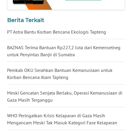
WN
BABEL
Berita Terkait
WN
PT Astra Bantu Korban Bencana Ekologis Tapteng
SUMBAR
BAZNAS Terima Bantuan Rp227,2 Juta dari Kemensetneg
WN
untuk Penyintas Banjir di Sumatra
SUMSEL
Pemkab OKU Serahkan Bantuan Kemanusiaan untuk
WN
Korban Bencana Alam Tapteng
BENGKULU
Meski Gencatan Senjata Berlaku, Operasi Kemanusiaan di
WN
Gaza Masih Terganggu
LAMPUNG
WHO Peringatkan Krisis Kelaparan di Gaza Masih
WN
Mengancam Meski Tak Masuk Kategori Fase Kelaparan
JATENG