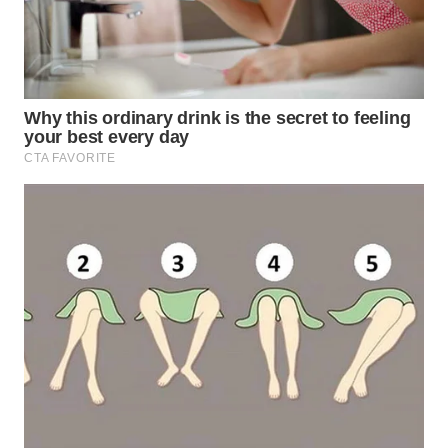
WN
KALTARA
WN
KALSEL
WN
KALTIM
WN
SULSEL
WN
GORONTALO
WN
SULUT