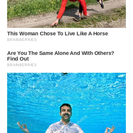
WN
INDRAMAYU
WN
KUNINGAN
WN
MAJALENGKA
WN
SUBANG
WN
SUKABUMI
WN
PURWAKARTA