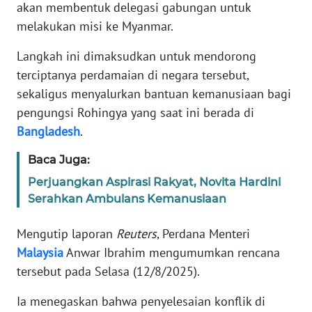
Informasi
akan membentuk delegasi gabungan untuk
melakukan misi ke Myanmar.
INDEKS
BERITA
Langkah ini dimaksudkan untuk mendorong
terciptanya perdamaian di negara tersebut,
KONTAK
sekaligus menyalurkan bantuan kemanusiaan bagi
KAMI
pengungsi Rohingya yang saat ini berada di
Bangladesh
.
INFO
IKLAN
Baca Juga:
Perjuangkan Aspirasi Rakyat, Novita Hardini
TENTANG
Serahkan Ambulans Kemanusiaan
KAMI
Mengutip laporan
Reuters
, Perdana Menteri
PEDOMAN
Malaysia
Anwar Ibrahim mengumumkan rencana
MEDIA
tersebut pada Selasa (12/8/2025).
SIBER
Ia menegaskan bahwa penyelesaian konflik di
REDAKSI