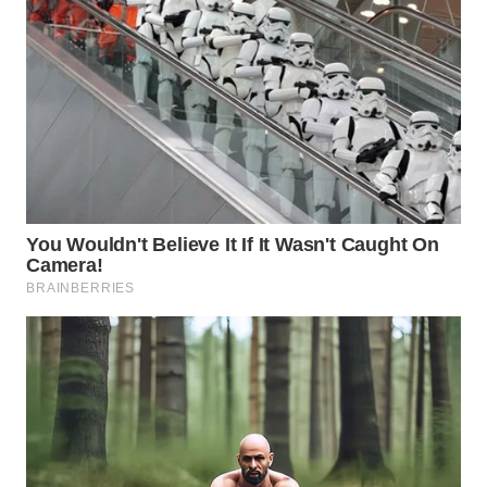
WN
BOGOR
WN
DEPOK
WN
TAPANULI
UTARA
WN
SAMOSIR
WN
PADANG
LAWAS