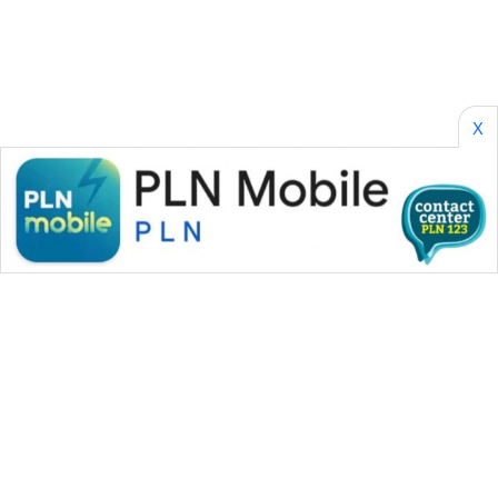
CILEUNGSI
NEWS
BERKAT
NEWS
X
BERAMPU
NEWS
ANUGERAH
NEWS
AKHLAK
ID
PERAPKI
NEWS