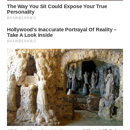
WN
MALUKU
WN
MALUT
WN
DAIRI
WN
DANAU
TOBA
WN
NIAS
WN
LANGKAT