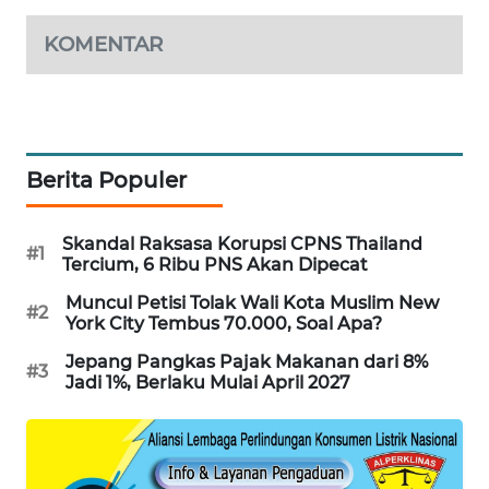
WAHANA
KOMENTAR
SPORT
WAHANA
UMKM
Berita Populer
WAHANA
SELEB
Skandal Raksasa Korupsi CPNS Thailand
#1
Tercium, 6 Ribu PNS Akan Dipecat
WAHANA
PERSONA
Muncul Petisi Tolak Wali Kota Muslim New
#2
York City Tembus 70.000, Soal Apa?
WAHANA
Jepang Pangkas Pajak Makanan dari 8%
#3
OTOMOTIF
Jadi 1%, Berlaku Mulai April 2027
WAHANA
HEALTH