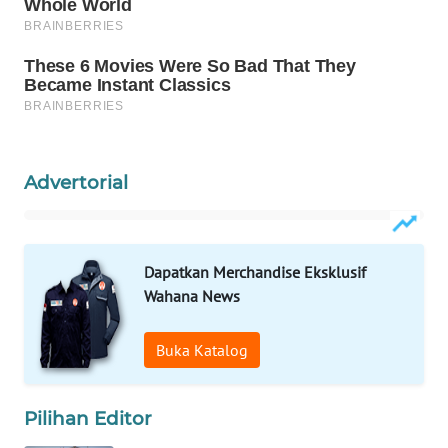
WN
NATUNA
WN
BINTAN
WN
Advertorial
MANDALIKA
WN
Dapatkan Merchandise Eksklusif
LIKUPANG
Wahana News
WN
LABUANBAJO
Buka Katalog
WN
Pilihan Editor
BORNEO