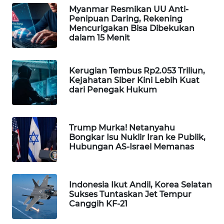
Myanmar Resmikan UU Anti-
WAHANA
Penipuan Daring, Rekening
LISTRIK
Mencurigakan Bisa Dibekukan
dalam 15 Menit
WAHANA
TRAVEL
Kerugian Tembus Rp2.053 Triliun,
Kejahatan Siber Kini Lebih Kuat
WAHANA
dari Penegak Hukum
TV
WAHANANEWS
Trump Murka! Netanyahu
ID
Bongkar Isu Nuklir Iran ke Publik,
Hubungan AS-Israel Memanas
WAHANANEWS
CO ID
Indonesia Ikut Andil, Korea Selatan
Sukses Tuntaskan Jet Tempur
WAHANANEWS
Canggih KF-21
NET