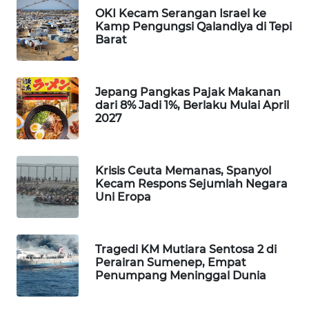
OKI Kecam Serangan Israel ke
Wahana
Kamp Pengungsi Qalandiya di Tepi
Media
Barat
Group
WAHANA
NEWS
Jepang Pangkas Pajak Makanan
dari 8% Jadi 1%, Berlaku Mulai April
2027
WAHANA
TANI
Krisis Ceuta Memanas, Spanyol
WAHANA
Kecam Respons Sejumlah Negara
ADVOKAT
Uni Eropa
WAHANA
INFRASTRUKTUR
Tragedi KM Mutiara Sentosa 2 di
Perairan Sumenep, Empat
Penumpang Meninggal Dunia
WAHANA
KONSUMEN