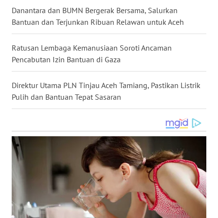
Danantara dan BUMN Bergerak Bersama, Salurkan
WN
Bantuan dan Terjunkan Ribuan Relawan untuk Aceh
NUSANTARA
Ratusan Lembaga Kemanusiaan Soroti Ancaman
WN
JOGJA
Pencabutan Izin Bantuan di Gaza
WN
Direktur Utama PLN Tinjau Aceh Tamiang, Pastikan Listrik
JATIM
Pulih dan Bantuan Tepat Sasaran
WN
BALI
WN
KALBAR
WN
KALTENG