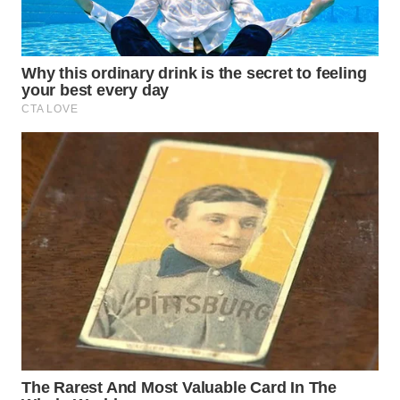
WN
PRIANGAN
TIMUR
WN
SEMARANG
WN
SOLO
WN
BOROBUDUR
WN
MADURA
WN
SURABAYA