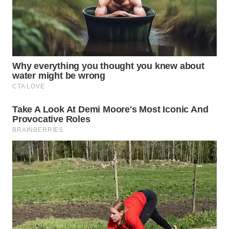
WN
SUMEDANG
WN
CIANJUR
WN
KEPULAUAN
SERIBU
WN
TANGERANG
WN
BINJAI
WN
CIREBON