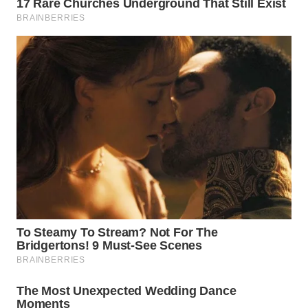
WN
TAPANULI
SELATAN
WN
TANJUNG
LESUNG
WN
KARO
WN
SIMALUNGUN
WN
LABUHANBATU
WN