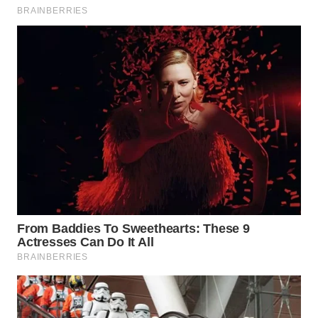
TAPANULI
TENGAH
WN DELI
SERDANG
WN
TEBING
TINGGI
WN
PAKPAK
WN
KARAWANG
WN
BEKASI