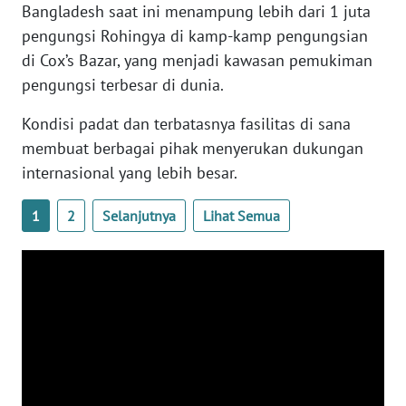
Bangladesh saat ini menampung lebih dari 1 juta
WN
BANTEN
pengungsi Rohingya di kamp-kamp pengungsian
di Cox’s Bazar, yang menjadi kawasan pemukiman
WN
pengungsi terbesar di dunia.
NTT
Kondisi padat dan terbatasnya fasilitas di sana
membuat berbagai pihak menyerukan dukungan
WN
KEPRI
internasional yang lebih besar.
1
2
Selanjutnya
Lihat Semua
WN
PAPUA
WN
PAPUA
BARAT
WN
RIAU