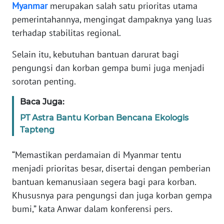
Myanmar
merupakan salah satu prioritas utama
pemerintahannya, mengingat dampaknya yang luas
KARIR
terhadap stabilitas regional.
DISCLAIMER
Selain itu, kebutuhan bantuan darurat bagi
pengungsi dan korban gempa bumi juga menjadi
Wahana
sorotan penting.
News
Regional
Baca Juga:
PT Astra Bantu Korban Bencana Ekologis
WN
Tapteng
SUMUT
“Memastikan perdamaian di Myanmar tentu
WN
menjadi prioritas besar, disertai dengan pemberian
JAKARTA
bantuan kemanusiaan segera bagi para korban.
Khususnya para pengungsi dan juga korban gempa
WN
JABAR
bumi,” kata Anwar dalam konferensi pers.