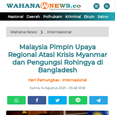
Nasional
Daerah
Polhukam
Kriminal
Ekuin
Sains-Te
WAHANA
Tutup
TV
Wahana News
Internasional
NASIONAL
Malaysia Pimpin Upaya
Regional Atasi Krisis Myanmar
DAERAH
dan Pengungsi Rohingya di
Bangladesh
POLHUKAM
Heri Pamungkas - Internasional
Kamis, 14 Agustus 2025 - 05:48 WIB
KRIMINAL
EKUIN