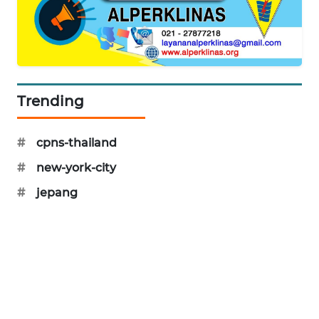
WAHANA
DESA
WISATA
LAPAK
WAHANA
Trending
Wahana
#
cpns-thailand
Network
#
new-york-city
KONSUMEN
#
jepang
LISTRIK
MASYARAKAT
KELISTRIKAN
WALINKI
ID