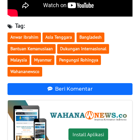
WN
SERAMBI
Tag:
WN
Anwar Ibrahim
Asia Tenggara
Bangladesh
JAMBI
Bantuan Kemanusiaan
Dukungan Internasional
WN
Malaysia
Myanmar
Pengungsi Rohingya
SULTRA
Wahananewsco
WN
NTB
Beri Komentar
WN
SULTENG
WN
SULBAR
Install Aplikasi