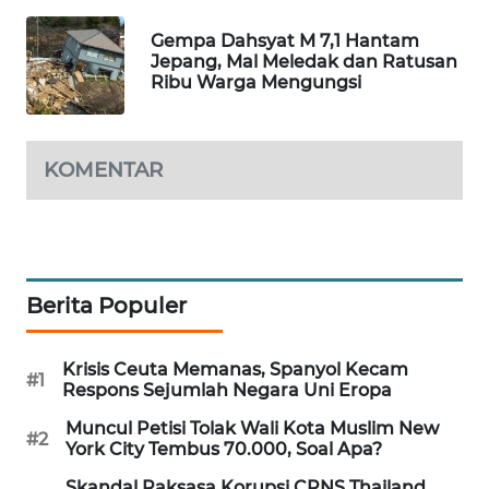
MAWAKA
Gempa Dahsyat M 7,1 Hantam
ID
Jepang, Mal Meledak dan Ratusan
Ribu Warga Mengungsi
MARTABAT
NET
KOMENTAR
PLN
WATCH
MKLI
Berita Populer
LPKKI
Krisis Ceuta Memanas, Spanyol Kecam
#1
Respons Sejumlah Negara Uni Eropa
LKKI
Muncul Petisi Tolak Wali Kota Muslim New
#2
York City Tembus 70.000, Soal Apa?
KOPEKLIN
Skandal Raksasa Korupsi CPNS Thailand