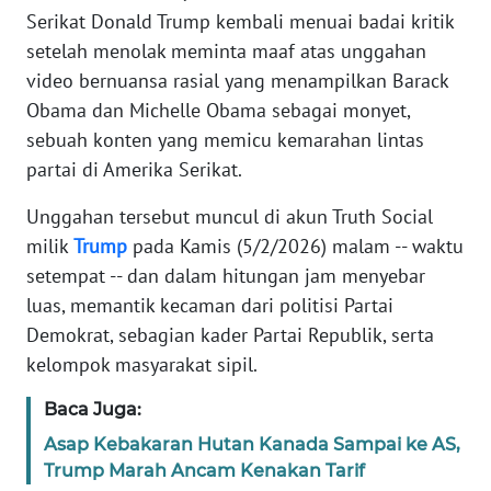
Informasi
Serikat Donald Trump kembali menuai badai kritik
setelah menolak meminta maaf atas unggahan
INDEKS
video bernuansa rasial yang menampilkan Barack
BERITA
Obama dan Michelle Obama sebagai monyet,
KONTAK
sebuah konten yang memicu kemarahan lintas
KAMI
partai di Amerika Serikat.
Unggahan tersebut muncul di akun Truth Social
INFO
IKLAN
milik
Trump
pada Kamis (5/2/2026) malam -- waktu
setempat -- dan dalam hitungan jam menyebar
TENTANG
luas, memantik kecaman dari politisi Partai
KAMI
Demokrat, sebagian kader Partai Republik, serta
kelompok masyarakat sipil.
PEDOMAN
MEDIA
Baca Juga:
SIBER
Asap Kebakaran Hutan Kanada Sampai ke AS,
Trump Marah Ancam Kenakan Tarif
REDAKSI