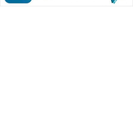
WAHANA MEDIA GROUP
|
|
|
WAHANA NEWS co
WAHANA TANI
WAHANA ADVOKAT
|
|
WAHANA INFRASTRUKTUR
WAHANA KONSUMEN
|
|
|
WAHANA LISTRIK
WAHANA TRAVEL
WAHANA TV
|
|
|
WAHANANEWS id
WAHANANEWS CO ID
WAHANANEWS NET
|
|
|
WAHANA SPORT ID
Wahana UMKM
Wahana Seleb
|
|
|
Wahana Persona
Wahana Otomotif
Wahana Health
|
Wahana Desa Wisata
Lapak Wahana