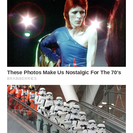
WN
INDRAMAYU
WN
KUNINGAN
WN
MAJALENGKA
WN
SUBANG
WN
SUKABUMI
WN
PURWAKARTA