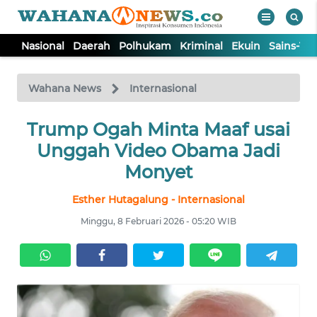
Nasional
Daerah
Polhukam
Kriminal
Ekuin
Sains-Te
WAHANA
Tutup
TV
Wahana News
Internasional
NASIONAL
Trump Ogah Minta Maaf usai
Unggah Video Obama Jadi
DAERAH
Monyet
Esther Hutagalung - Internasional
POLHUKAM
Minggu, 8 Februari 2026 - 05:20 WIB
KRIMINAL
EKUIN