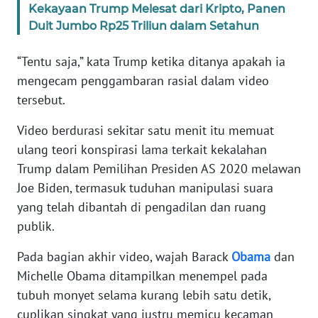
Kekayaan Trump Melesat dari Kripto, Panen
WN
Duit Jumbo Rp25 Triliun dalam Setahun
BANTEN
“Tentu saja,” kata Trump ketika ditanya apakah ia
WN
NTT
mengecam penggambaran rasial dalam video
tersebut.
WN
Video berdurasi sekitar satu menit itu memuat
KEPRI
ulang teori konspirasi lama terkait kekalahan
Trump dalam Pemilihan Presiden AS 2020 melawan
WN
PAPUA
Joe Biden, termasuk tuduhan manipulasi suara
yang telah dibantah di pengadilan dan ruang
WN
publik.
PAPUA
BARAT
Pada bagian akhir video, wajah Barack
Obama
dan
Michelle Obama ditampilkan menempel pada
WN
tubuh monyet selama kurang lebih satu detik,
RIAU
cuplikan singkat yang justru memicu kecaman