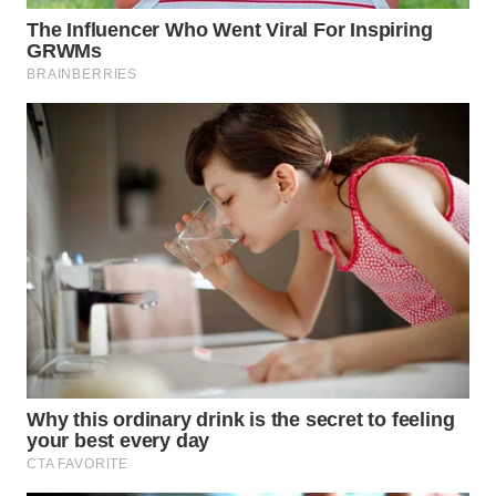
WN
NATUNA
WN
BINTAN
WN
MANDALIKA
WN
LIKUPANG
WN
LABUANBAJO
WN
BORNEO