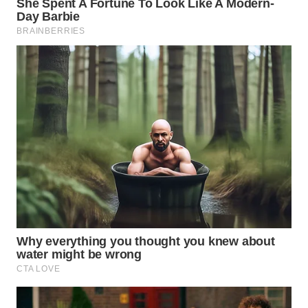
WN
BOGOR
WN
DEPOK
WN
TAPANULI
UTARA
WN
SAMOSIR
WN
PADANG
LAWAS