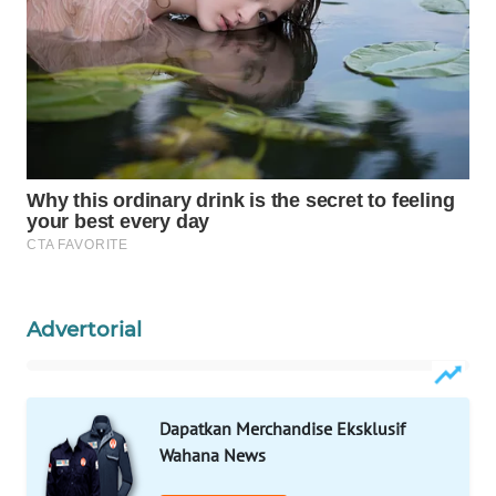
WAHANA
LISTRIK
WAHANA
TRAVEL
WAHANA
TV
WAHANANEWS
ID
Advertorial
WAHANANEWS
CO ID
Dapatkan Merchandise Eksklusif
WAHANANEWS
Wahana News
NET