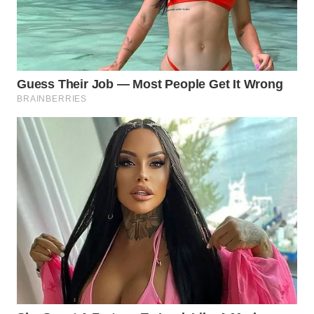
TAPANULI
TENGAH
WN DELI
SERDANG
WN
TEBING
TINGGI
WN
PAKPAK
WN
KARAWANG
WN
BEKASI