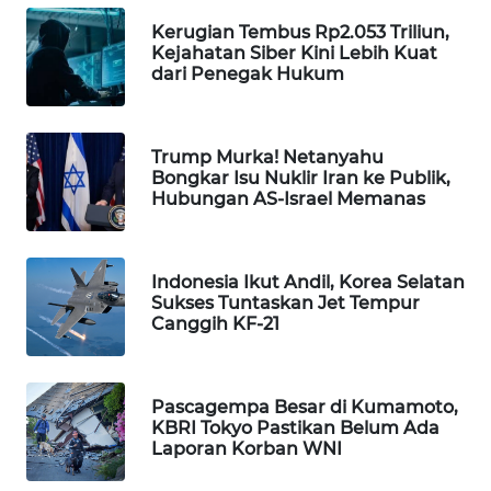
WAHANA
Kerugian Tembus Rp2.053 Triliun,
DESA
Kejahatan Siber Kini Lebih Kuat
WISATA
dari Penegak Hukum
LAPAK
WAHANA
Trump Murka! Netanyahu
Bongkar Isu Nuklir Iran ke Publik,
Hubungan AS-Israel Memanas
Wahana
Network
Indonesia Ikut Andil, Korea Selatan
KONSUMEN
Sukses Tuntaskan Jet Tempur
LISTRIK
Canggih KF-21
MASYARAKAT
KELISTRIKAN
Pascagempa Besar di Kumamoto,
KBRI Tokyo Pastikan Belum Ada
WALINKI
Laporan Korban WNI
ID