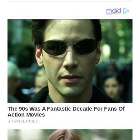
WN
KALTARA
WN
KALSEL
WN
KALTIM
WN
SULSEL
WN
GORONTALO
WN
SULUT