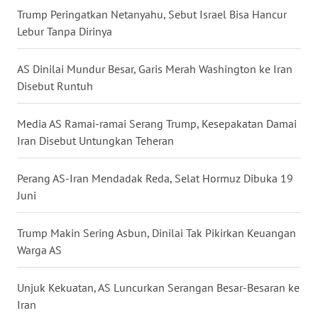
Trump Peringatkan Netanyahu, Sebut Israel Bisa Hancur
WN
Lebur Tanpa Dirinya
NUSANTARA
AS Dinilai Mundur Besar, Garis Merah Washington ke Iran
WN
JOGJA
Disebut Runtuh
WN
Media AS Ramai-ramai Serang Trump, Kesepakatan Damai
JATIM
Iran Disebut Untungkan Teheran
WN
Perang AS-Iran Mendadak Reda, Selat Hormuz Dibuka 19
BALI
Juni
WN
Trump Makin Sering Asbun, Dinilai Tak Pikirkan Keuangan
KALBAR
Warga AS
WN
Unjuk Kekuatan, AS Luncurkan Serangan Besar-Besaran ke
KALTENG
Iran