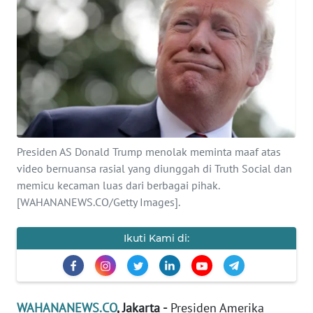
SAINS-TEKNO
KESEHATAN
INTERNASIONAL
SERBA-SERBI
Presiden AS Donald Trump menolak meminta maaf atas
PENDIDIKAN
video bernuansa rasial yang diunggah di Truth Social dan
memicu kecaman luas dari berbagai pihak.
[WAHANANEWS.CO/Getty Images].
OLAHRAGA
Ikuti Kami di:
OPINI
EDITORIAL
WAHANANEWS.CO
, Jakarta -
Presiden Amerika