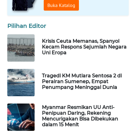
Buka Katalog
WAHANA
SPORT
Pilihan Editor
WAHANA
UMKM
Krisis Ceuta Memanas, Spanyol
Kecam Respons Sejumlah Negara
Uni Eropa
WAHANA
SELEB
WAHANA
Tragedi KM Mutiara Sentosa 2 di
Perairan Sumenep, Empat
PERSONA
Penumpang Meninggal Dunia
WAHANA
OTOMOTIF
Myanmar Resmikan UU Anti-
Penipuan Daring, Rekening
Mencurigakan Bisa Dibekukan
WAHANA
dalam 15 Menit
HEALTH