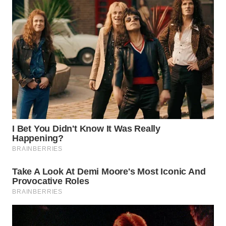
WN
SUMEDANG
WN
CIANJUR
WN
KEPULAUAN
SERIBU
WN
TANGERANG
WN
BINJAI
WN
CIREBON