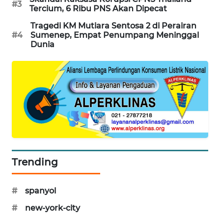
#3
Tercium, 6 Ribu PNS Akan Dipecat
PORTAL
KONSUMEN
Tragedi KM Mutiara Sentosa 2 di Perairan
#4
Sumenep, Empat Penumpang Meninggal
Dunia
FORWAMKI
ALPERKLINAS
FORJASIDA
TAMBANG
NEWS
Trending
SITUNGIR
NEWS
#
spanyol
SIDIKALANG
NEWS
#
new-york-city