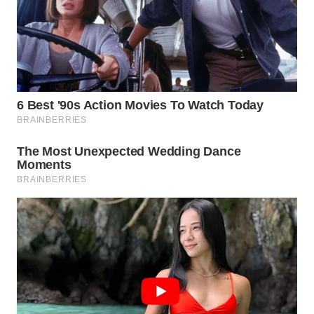
WN
TAPANULI
SELATAN
WN
TANJUNG
LESUNG
WN
KARO
WN
SIMALUNGUN
WN
LABUHANBATU
WN