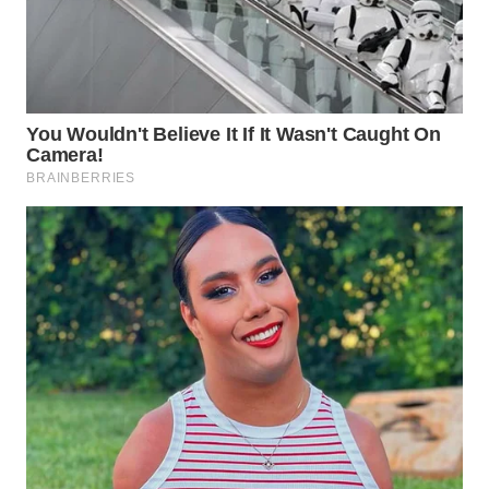
WN
PRIANGAN
TIMUR
WN
SEMARANG
WN
SOLO
WN
BOROBUDUR
WN
MADURA
WN
SURABAYA