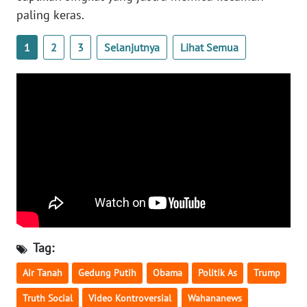
paling keras.
WN
SERAMBI
1
2
3
Selanjutnya
Lihat Semua
WN
JAMBI
WN
SULTRA
WN
NTB
WN
SULTENG
Tag:
Air Tanah
Gedung Putih
Obama
Politik As
Trump
WN
SULBAR
Truth Social
Video Kontroversial
Wahananews