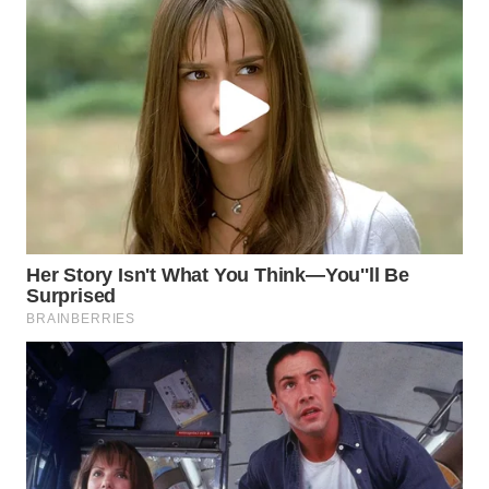
WN
MALUKU
WN
MALUT
WN
DAIRI
WN
DANAU
TOBA
WN
NIAS
WN
LANGKAT