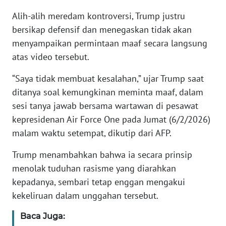
Alih-alih meredam kontroversi, Trump justru
KARIR
bersikap defensif dan menegaskan tidak akan
menyampaikan permintaan maaf secara langsung
DISCLAIMER
atas video tersebut.
Wahana
“Saya tidak membuat kesalahan,” ujar Trump saat
News
ditanya soal kemungkinan meminta maaf, dalam
Regional
sesi tanya jawab bersama wartawan di pesawat
kepresidenan Air Force One pada Jumat (6/2/2026)
WN
malam waktu setempat, dikutip dari AFP.
SUMUT
Trump menambahkan bahwa ia secara prinsip
WN
menolak tuduhan rasisme yang diarahkan
JAKARTA
kepadanya, sembari tetap enggan mengakui
kekeliruan dalam unggahan tersebut.
WN
JABAR
Baca Juga: