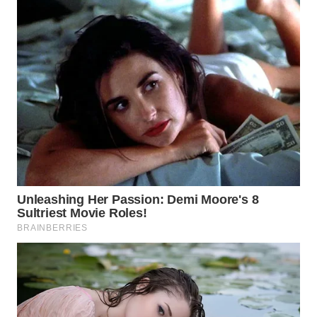
Wahana
Media
Group
WAHANA
NEWS
WAHANA
TANI
WAHANA
ADVOKAT
WAHANA
INFRASTRUKTUR
WAHANA
KONSUMEN