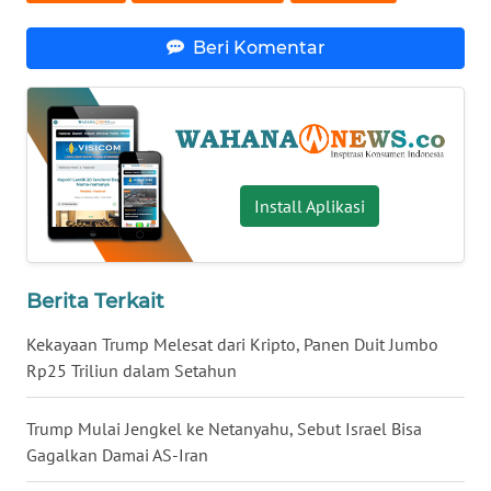
WN
Beri Komentar
BABEL
WN
SUMBAR
WN
Install Aplikasi
SUMSEL
WN
BENGKULU
Berita Terkait
Kekayaan Trump Melesat dari Kripto, Panen Duit Jumbo
WN
Rp25 Triliun dalam Setahun
LAMPUNG
Trump Mulai Jengkel ke Netanyahu, Sebut Israel Bisa
WN
Gagalkan Damai AS-Iran
JATENG