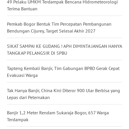
49 Pelaku UMKM Terdampak Bencana Hidrometeorologi
WN
Terima Bantuan
BABEL
Pemkab Bogor Bentuk Tim Percepatan Pembangunan
WN
Bendungan Cijurey, Target Selesai Akhir 2027
SUMBAR
SIKAT SAMPAI KE GUDANG ! APH DIMINTA JANGAN HANYA
WN
TANGKAP PELANGSIR DI SPBU
SUMSEL
Tapteng Kembali Banjir, Tim Gabungan BPBD Gerak Cepat
WN
Evakuasi Warga
BENGKULU
Tak Hanya Banjir, China Kini Diteror 900 Ular Berbisa yang
WN
Lepas dari Peternakan
LAMPUNG
Banjir 1,2 Meter Rendam Sukaraja Bogor, 657 Warga
WN
Terdampak
JATENG