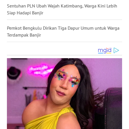
Sentuhan PLN Ubah Wajah Katimbang, Warga Kini Lebih
WN
Siap Hadapi Banjir
NUSANTARA
Pemkot Bengkulu Dirikan Tiga Dapur Umum untuk Warga
WN
JOGJA
Terdampak Banjir
WN
JATIM
WN
BALI
WN
KALBAR
WN
KALTENG