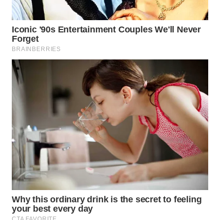
WAHANA
LISTRIK
WAHANA
TRAVEL
WAHANA
TV
WAHANANEWS
ID
WAHANANEWS
CO ID
WAHANANEWS
NET