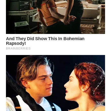
Wahana
Media
Group
WAHANA
NEWS
WAHANA
TANI
WAHANA
ADVOKAT
WAHANA
INFRASTRUKTUR
WAHANA
KONSUMEN