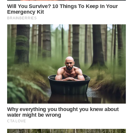
WN
PRIANGAN
TIMUR
WN
SEMARANG
WN
SOLO
WN
BOROBUDUR
WN
MADURA
WN
SURABAYA