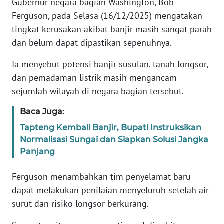
Gubernur negara bagian Washington, Bob
Informasi
Ferguson, pada Selasa (16/12/2025) mengatakan
INDEKS
tingkat kerusakan akibat banjir masih sangat parah
BERITA
dan belum dapat dipastikan sepenuhnya.
KONTAK
Ia menyebut potensi banjir susulan, tanah longsor,
KAMI
dan pemadaman listrik masih mengancam
sejumlah wilayah di negara bagian tersebut.
INFO
IKLAN
Baca Juga:
Tapteng Kembali Banjir, Bupati Instruksikan
TENTANG
Normalisasi Sungai dan Siapkan Solusi Jangka
KAMI
Panjang
PEDOMAN
Ferguson menambahkan tim penyelamat baru
MEDIA
dapat melakukan penilaian menyeluruh setelah air
SIBER
surut dan risiko longsor berkurang.
REDAKSI