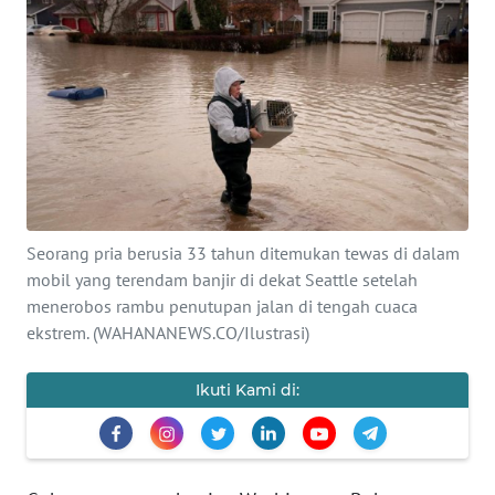
SAINS-TEKNO
KESEHATAN
INTERNASIONAL
SERBA-SERBI
Seorang pria berusia 33 tahun ditemukan tewas di dalam
PENDIDIKAN
mobil yang terendam banjir di dekat Seattle setelah
menerobos rambu penutupan jalan di tengah cuaca
OLAHRAGA
ekstrem. (WAHANANEWS.CO/Ilustrasi)
OPINI
Ikuti Kami di:
EDITORIAL