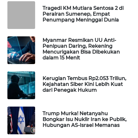
WAHANA
Tragedi KM Mutiara Sentosa 2 di
DESA
Perairan Sumenep, Empat
WISATA
Penumpang Meninggal Dunia
LAPAK
Myanmar Resmikan UU Anti-
WAHANA
Penipuan Daring, Rekening
Mencurigakan Bisa Dibekukan
dalam 15 Menit
Wahana
Network
Kerugian Tembus Rp2.053 Triliun,
KONSUMEN
Kejahatan Siber Kini Lebih Kuat
LISTRIK
dari Penegak Hukum
MASYARAKAT
KELISTRIKAN
Trump Murka! Netanyahu
Bongkar Isu Nuklir Iran ke Publik,
Hubungan AS-Israel Memanas
WALINKI
ID