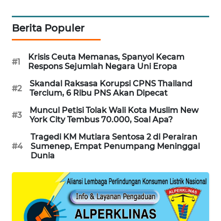
PORTAL
KONSUMEN
Berita Populer
FORWAMKI
Krisis Ceuta Memanas, Spanyol Kecam
#1
Respons Sejumlah Negara Uni Eropa
ALPERKLINAS
Skandal Raksasa Korupsi CPNS Thailand
#2
Tercium, 6 Ribu PNS Akan Dipecat
FORJASIDA
Muncul Petisi Tolak Wali Kota Muslim New
#3
York City Tembus 70.000, Soal Apa?
TAMBANG
NEWS
Tragedi KM Mutiara Sentosa 2 di Perairan
#4
Sumenep, Empat Penumpang Meninggal
Dunia
SITUNGIR
NEWS
SIDIKALANG
NEWS