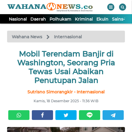
Nasional
Daerah
Polhukam
Kriminal
Ekuin
Sains-Te
WAHANA
Tutup
TV
Wahana News
Internasional
NASIONAL
Mobil Terendam Banjir di
Washington, Seorang Pria
DAERAH
Tewas Usai Abaikan
Penutupan Jalan
POLHUKAM
Sutrisno Simorangkir - Internasional
Kamis, 18 Desember 2025 - 11:36 WIB
KRIMINAL
EKUIN