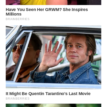
WN
KALTARA
WN
KALSEL
WN
KALTIM
WN
SULSEL
WN
GORONTALO
WN
SULUT