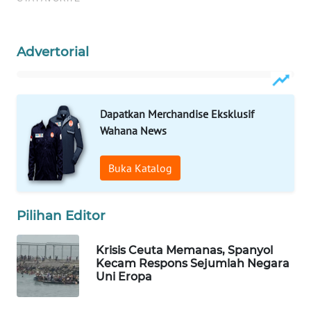
WAHANA
SPORT
Advertorial
WAHANA
UMKM
Dapatkan Merchandise Eksklusif
WAHANA
Wahana News
SELEB
Buka Katalog
WAHANA
PERSONA
Pilihan Editor
WAHANA
OTOMOTIF
Krisis Ceuta Memanas, Spanyol
Kecam Respons Sejumlah Negara
WAHANA
Uni Eropa
HEALTH