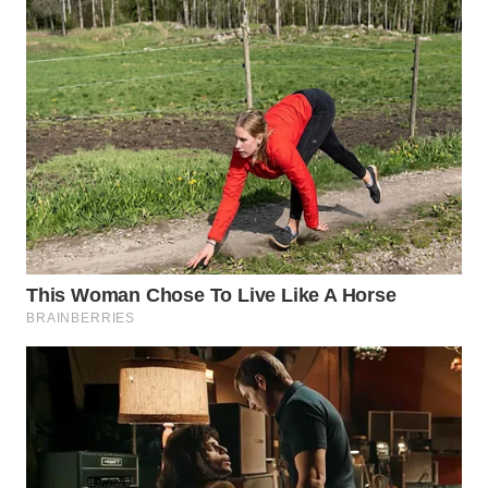
WN
NATUNA
WN
BINTAN
WN
MANDALIKA
WN
LIKUPANG
WN
LABUANBAJO
WN
BORNEO