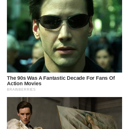
WN
MALUKU
WN
MALUT
WN
DAIRI
WN
DANAU
TOBA
WN
NIAS
WN
LANGKAT