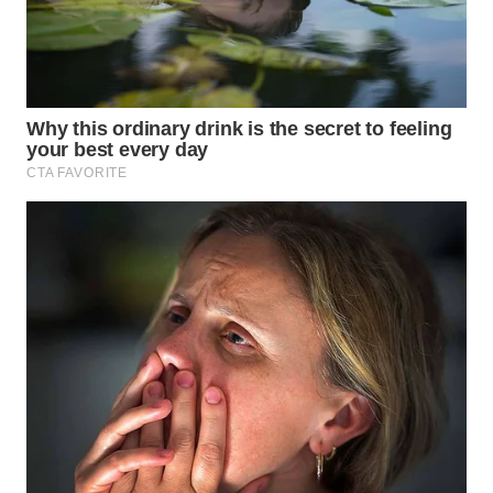
WN
INDRAMAYU
WN
KUNINGAN
WN
MAJALENGKA
WN
SUBANG
WN
SUKABUMI
WN
PURWAKARTA