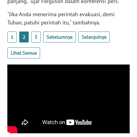
panjang," ujar Ferguson dalam konferensi pers.
WN
BANTEN
"Jika Anda menerima perintah evakuasi, demi
Tuhan, patuhi perintah itu," tambahnya.
WN
NTT
1
2
3
Sebelumnya
Selanjutnya
WN
Lihat Semua
KEPRI
WN
PAPUA
WN
PAPUA
BARAT
WN
RIAU