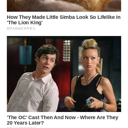
TAPANULI
TENGAH
WN DELI
SERDANG
WN
TEBING
TINGGI
WN
PAKPAK
WN
KARAWANG
WN
BEKASI