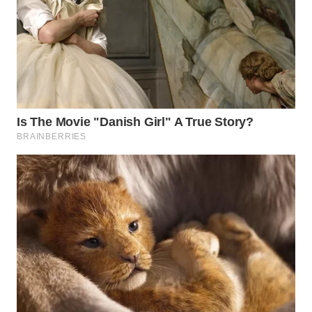
WN
TAPANULI
SELATAN
WN
TANJUNG
LESUNG
WN
KARO
WN
SIMALUNGUN
WN
LABUHANBATU
WN