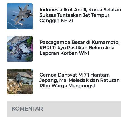
Indonesia Ikut Andil, Korea Selatan
MAWAKA
Sukses Tuntaskan Jet Tempur
ID
Canggih KF-21
MARTABAT
NET
Pascagempa Besar di Kumamoto,
KBRI Tokyo Pastikan Belum Ada
PLN
Laporan Korban WNI
WATCH
MKLI
Gempa Dahsyat M 7,1 Hantam
Jepang, Mal Meledak dan Ratusan
Ribu Warga Mengungsi
LPKKI
LKKI
KOMENTAR
KOPEKLIN