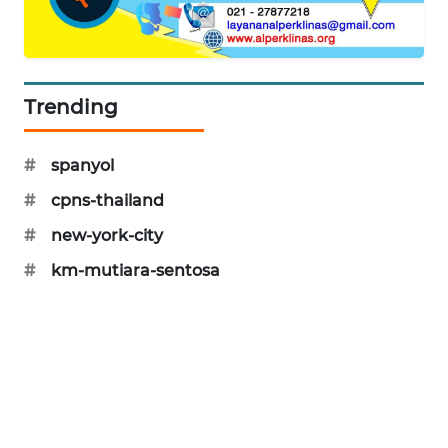
SIBARAGAS
NEWS
METRO
Trending
SIANTAR
NEWS
#
spanyol
METRO
#
cpns-thailand
MEDAN
#
new-york-city
NEWS
#
km-mutiara-sentosa
METRO
JAKARTA
NEWS
KRT
NEWS