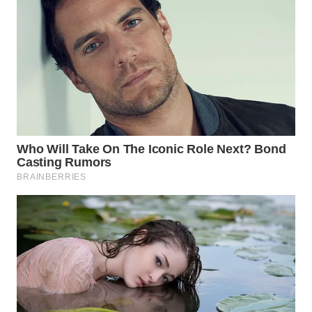
WN
SUMEDANG
WN
CIANJUR
WN
KEPULAUAN
SERIBU
WN
TANGERANG
WN
BINJAI
WN
CIREBON