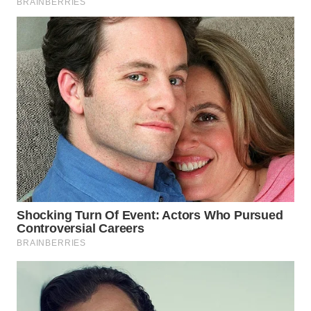
WN
BOGOR
WN
DEPOK
WN
TAPANULI
UTARA
WN
SAMOSIR
WN
PADANG
LAWAS