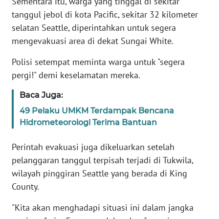
Sementara itu, warga yang tinggal di sekitar
tanggul jebol di kota Pacific, sekitar 32 kilometer
KARIR
selatan Seattle, diperintahkan untuk segera
mengevakuasi area di dekat Sungai White.
DISCLAIMER
Polisi setempat meminta warga untuk "segera
pergi!" demi keselamatan mereka.
Wahana
News
Regional
Baca Juga:
49 Pelaku UMKM Terdampak Bencana
WN
Hidrometeorologi Terima Bantuan
SUMUT
Perintah evakuasi juga dikeluarkan setelah
WN
pelanggaran tanggul terpisah terjadi di Tukwila,
JAKARTA
wilayah pinggiran Seattle yang berada di King
County.
WN
JABAR
"Kita akan menghadapi situasi ini dalam jangka