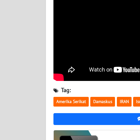
BABEL
WN
SUMBAR
WN
SUMSEL
WN
BENGKULU
WN
Tag:
LAMPUNG
Amerika Serikat
Damaskus
IRAN
Is
WN
JATENG
WN