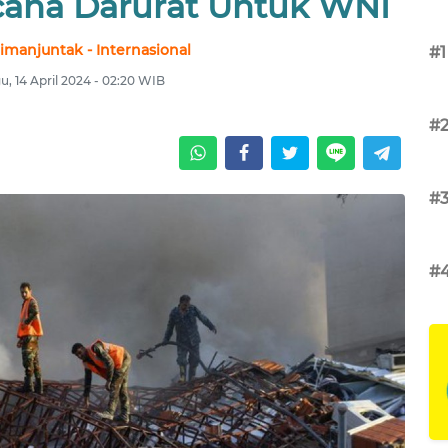
cana Darurat Untuk WNI
imanjuntak - Internasional
#1
, 14 April 2024 - 02:20 WIB
#
#
#