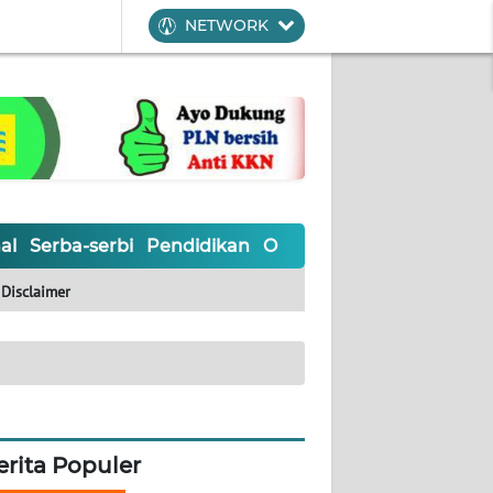
NETWORK
al
Serba-serbi
Pendidikan
Olahraga
Opini
Editoria
Disclaimer
erita Populer