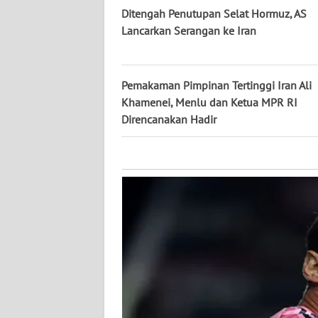
KALTARA
Ditengah Penutupan Selat Hormuz, AS
Lancarkan Serangan ke Iran
WN
KALSEL
Pemakaman Pimpinan Tertinggi Iran Ali
WN
Khamenei, Menlu dan Ketua MPR RI
KALTIM
Direncanakan Hadir
WN
SULSEL
WN
GORONTALO
WN
SULUT
WN
MALUKU