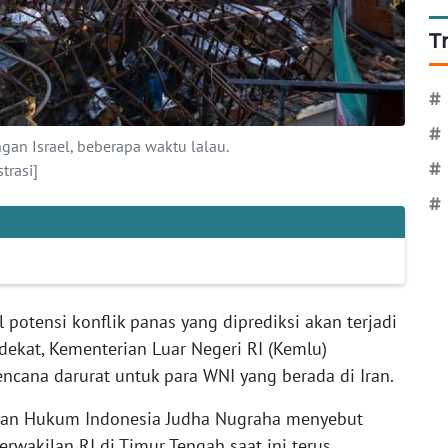
T
#
#
gan Israel, beberapa waktu lalau.
trasi]
#
#
 potensi konflik panas yang diprediksi akan terjadi
 dekat, Kementerian Luar Negeri RI (Kemlu)
cana darurat untuk para WNI yang berada di Iran.
an Hukum Indonesia Judha Nugraha menyebut
wakilan RI di Timur Tengah saat ini terus