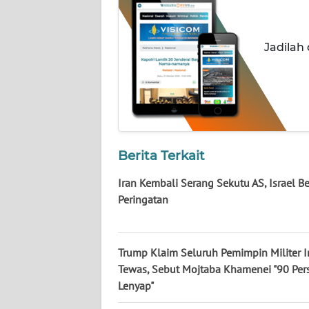
NUSANTARA
WN
Jadilah
JOGJA
WN
JATIM
WN
Berita Terkait
BALI
Iran Kembali Serang Sekutu AS, Israel Be
WN
Peringatan
KALBAR
WN
Trump Klaim Seluruh Pemimpin Militer I
KALTENG
Tewas, Sebut Mojtaba Khamenei "90 Per
Lenyap"
WN