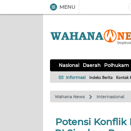
MENU
WAHANA
Tutup
TV
NASIONAL
DAERAH
POLHUKAM
KRIMINAL
EKUIN
SAINS-
KESEHATAN
INTERNASIONAL
Nasional
Daerah
Polhukam
TEKNO
Informasi
Indeks Berita
Kontak 
SERBA-
PENDIDIKAN
OLAHRAGA
OPINI
SERBI
Wahana News
Internasional
EDITORIAL
Potensi Konflik 
Informasi