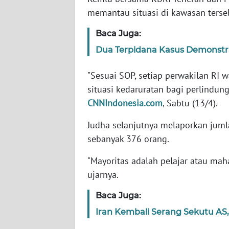
memantau situasi di kawasan terse
WN
Baca Juga:
NTT
Dua Terpidana Kasus Demonstras
WN
"Sesuai SOP, setiap perwakilan RI w
KEPRI
situasi kedaruratan bagi perlindun
WN
CNNIndonesia.com
, Sabtu (13/4).
PAPUA
Judha selanjutnya melaporkan juml
sebanyak 376 orang.
WN
PAPUA
"Mayoritas adalah pelajar atau mah
BARAT
ujarnya.
WN
Baca Juga:
RIAU
Iran Kembali Serang Sekutu AS, 
WN