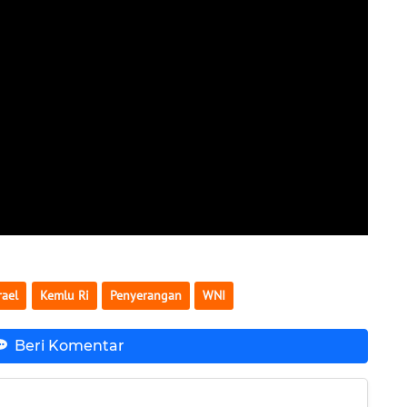
rael
Kemlu Ri
Penyerangan
WNI
Beri Komentar