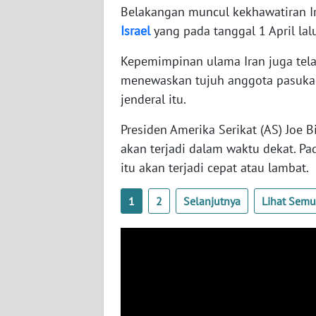
Belakangan muncul kekhawatiran I
SERAMBI
Israel
yang pada tanggal 1 April la
WN
Kepemimpinan ulama Iran juga tela
JAMBI
menewaskan tujuh anggota pasukan 
jenderal itu.
WN
SULTRA
Presiden Amerika Serikat (AS) Joe 
akan terjadi dalam waktu dekat. P
WN
itu akan terjadi cepat atau lambat.
NTB
1
2
Selanjutnya
Lihat Sem
WN
SULTENG
WN
SULBAR
WN