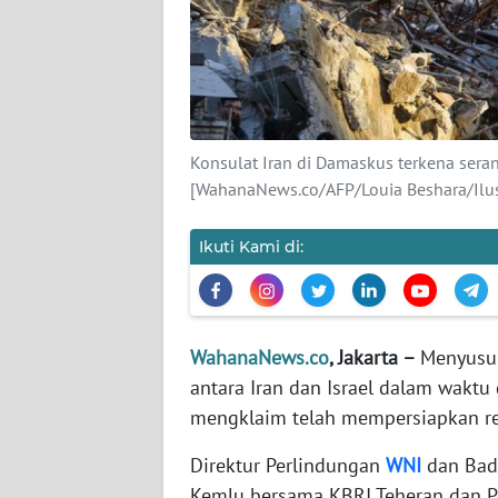
KARIR
DISCLAIMER
Wahana
News
Konsulat Iran di Damaskus terkena seran
Regional
[WahanaNews.co/AFP/Louia Beshara/Ilus
WN
Ikuti Kami di:
SUMUT
WN
JAKARTA
WahanaNews.co
, Jakarta –
Menyusul
antara Iran dan Israel dalam waktu
WN
JABAR
mengklaim telah mempersiapkan ren
Direktur Perlindungan
WNI
dan Bad
WN
Kemlu bersama KBRI Teheran dan Per
BANTEN