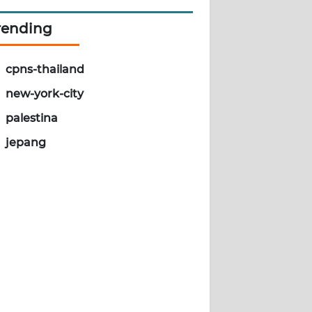
rending
cpns-thailand
new-york-city
palestina
jepang