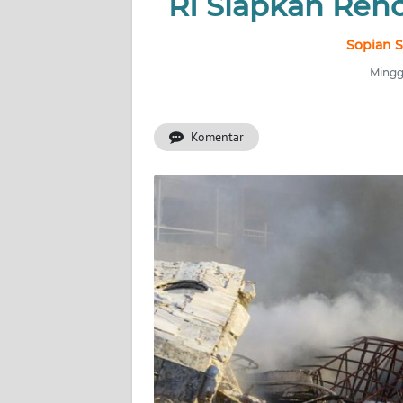
RI Siapkan Ren
INDEKS
BERITA
Sopian S
Minggu
KONTAK
KAMI
Komentar
INFO
IKLAN
TENTANG
KAMI
PEDOMAN
MEDIA
SIBER
REDAKSI