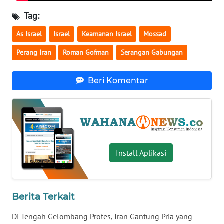
WN
Tag:
BABEL
As Israel
Israel
Keamanan Israel
Mossad
WN
Perang Iran
Roman Gofman
Serangan Gabungan
SUMBAR
Beri Komentar
WN
SUMSEL
WN
BENGKULU
Install Aplikasi
WN
LAMPUNG
Berita Terkait
WN
JATENG
Di Tengah Gelombang Protes, Iran Gantung Pria yang