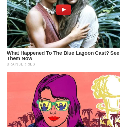
WN
NATUNA
WN
BINTAN
WN
MANDALIKA
WN
LIKUPANG
WN
LABUANBAJO
WN
BORNEO