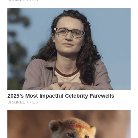
WN
TAPANULI
SELATAN
WN
TANJUNG
LESUNG
WN
KARO
WN
SIMALUNGUN
WN
LABUHANBATU
WN