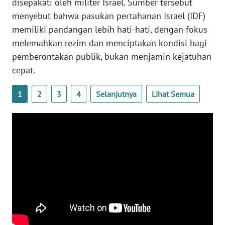
disepakati oleh militer Israel. Sumber tersebut
menyebut bahwa pasukan pertahanan Israel (IDF)
WN
SERAMBI
memiliki pandangan lebih hati-hati, dengan fokus
melemahkan rezim dan menciptakan kondisi bagi
WN
pemberontakan publik, bukan menjamin kejatuhan
JAMBI
cepat.
WN
1
2
3
4
Selanjutnya
Lihat Semua
SULTRA
WN
NTB
WN
SULTENG
WN
SULBAR