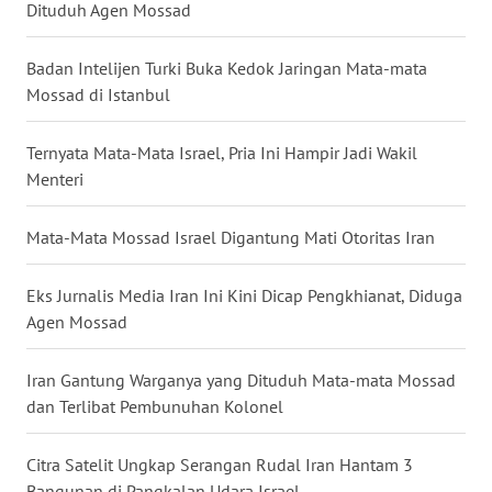
Dituduh Agen Mossad
WN
NUSANTARA
Badan Intelijen Turki Buka Kedok Jaringan Mata-mata
Mossad di Istanbul
WN
JOGJA
Ternyata Mata-Mata Israel, Pria Ini Hampir Jadi Wakil
Menteri
WN
JATIM
Mata-Mata Mossad Israel Digantung Mati Otoritas Iran
WN
Eks Jurnalis Media Iran Ini Kini Dicap Pengkhianat, Diduga
BALI
Agen Mossad
WN
KALBAR
Iran Gantung Warganya yang Dituduh Mata-mata Mossad
dan Terlibat Pembunuhan Kolonel
WN
KALTENG
Citra Satelit Ungkap Serangan Rudal Iran Hantam 3
Bangunan di Pangkalan Udara Israel