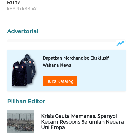
WAHANA
LISTRIK
WAHANA
Advertorial
TRAVEL
WAHANA
Dapatkan Merchandise Eksklusif
TV
Wahana News
WAHANANEWS
ID
Buka Katalog
WAHANANEWS
Pilihan Editor
CO ID
Krisis Ceuta Memanas, Spanyol
WAHANANEWS
Kecam Respons Sejumlah Negara
NET
Uni Eropa