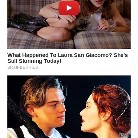
WN
BOGOR
WN
DEPOK
WN
TAPANULI
UTARA
WN
SAMOSIR
WN
PADANG
LAWAS