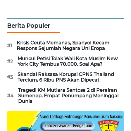
MAWAKA
ID
Berita Populer
MARTABAT
NET
Krisis Ceuta Memanas, Spanyol Kecam
#1
Respons Sejumlah Negara Uni Eropa
PLN
Muncul Petisi Tolak Wali Kota Muslim New
WATCH
#2
York City Tembus 70.000, Soal Apa?
Skandal Raksasa Korupsi CPNS Thailand
MKLI
#3
Tercium, 6 Ribu PNS Akan Dipecat
Tragedi KM Mutiara Sentosa 2 di Perairan
LPKKI
#4
Sumenep, Empat Penumpang Meninggal
Dunia
LKKI
KOPEKLIN