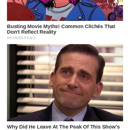
Wahana
Media
Group
WAHANA
NEWS
WAHANA
TANI
WAHANA
ADVOKAT
WAHANA
INFRASTRUKTUR
WAHANA
KONSUMEN