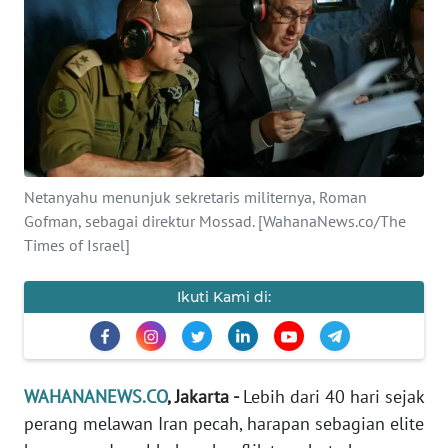
SAINS-TEKNO
KESEHATAN
INTERNASIONAL
SERBA-SERBI
Netanyahu menunjuk sekretaris militernya, Roman
Gofman, sebagai direktur Mossad. [WahanaNews.co/The
PENDIDIKAN
Times of Israel]
OLAHRAGA
Ikuti Kami di:
OPINI
WAHANANEWS.CO
, Jakarta -
Lebih dari 40 hari sejak
EDITORIAL
perang melawan Iran pecah, harapan sebagian elite