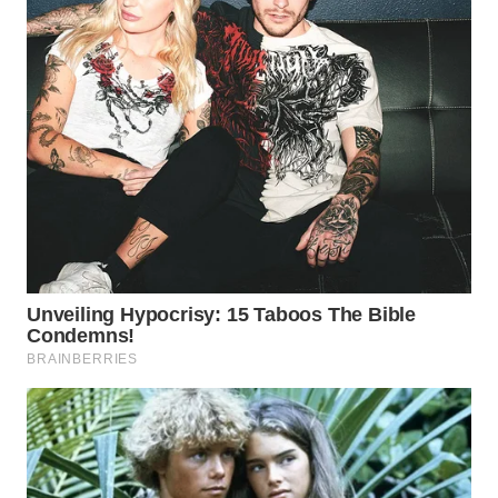
WN
PRIANGAN
TIMUR
WN
SEMARANG
WN
SOLO
WN
BOROBUDUR
WN
MADURA
WN
SURABAYA