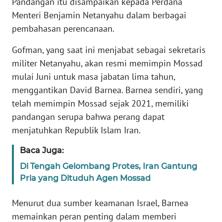
Pandangan itu disampaikan kepada Perdana
Menteri Benjamin Netanyahu dalam berbagai
KARIR
pembahasan perencanaan.
Gofman, yang saat ini menjabat sebagai sekretaris
DISCLAIMER
militer Netanyahu, akan resmi memimpin Mossad
Wahana
mulai Juni untuk masa jabatan lima tahun,
News
menggantikan David Barnea. Barnea sendiri, yang
Regional
telah memimpin Mossad sejak 2021, memiliki
pandangan serupa bahwa perang dapat
WN
menjatuhkan Republik Islam Iran.
SUMUT
Baca Juga:
WN
Di Tengah Gelombang Protes, Iran Gantung
JAKARTA
Pria yang Dituduh Agen Mossad
WN
Menurut dua sumber keamanan Israel, Barnea
JABAR
memainkan peran penting dalam memberi