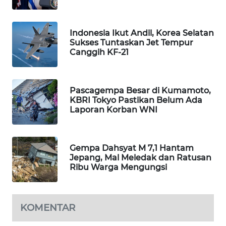
WAHANA
DESA
WISATA
Indonesia Ikut Andil, Korea Selatan
Sukses Tuntaskan Jet Tempur
Canggih KF-21
LAPAK
WAHANA
Pascagempa Besar di Kumamoto,
Wahana
KBRI Tokyo Pastikan Belum Ada
Network
Laporan Korban WNI
KONSUMEN
LISTRIK
Gempa Dahsyat M 7,1 Hantam
Jepang, Mal Meledak dan Ratusan
Ribu Warga Mengungsi
MASYARAKAT
KELISTRIKAN
WALINKI
KOMENTAR
ID