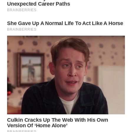
WN
MALUKU
WN
MALUT
WN
DAIRI
WN
DANAU
TOBA
WN
NIAS
WN
LANGKAT