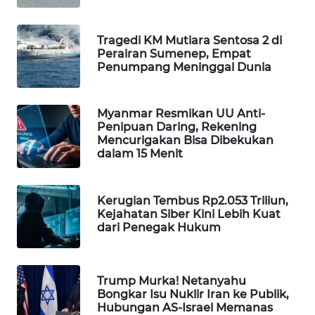
WAHANA
SPORT
Tragedi KM Mutiara Sentosa 2 di
Perairan Sumenep, Empat
Penumpang Meninggal Dunia
WAHANA
UMKM
Myanmar Resmikan UU Anti-
WAHANA
Penipuan Daring, Rekening
SELEB
Mencurigakan Bisa Dibekukan
dalam 15 Menit
WAHANA
PERSONA
Kerugian Tembus Rp2.053 Triliun,
Kejahatan Siber Kini Lebih Kuat
WAHANA
dari Penegak Hukum
OTOMOTIF
WAHANA
Trump Murka! Netanyahu
HEALTH
Bongkar Isu Nuklir Iran ke Publik,
Hubungan AS-Israel Memanas