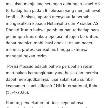
masukan menjelang serangan gabungan Israel-AS
WN
BANTEN
terhadap Iran pada 28 Februari yang menjadi awal
konflik. Bahkan, laporan menyebut ia pernah
WN
mengusulkan kepada Netanyahu dan Presiden AS
NTT
Donald Trump bahwa pembunuhan terhadap para
pemimpin Iran, diikuti operasi intelijen beruntun,
WN
dapat memicu mobilisasi oposisi dalam negeri,
KEPRI
memicu protes, kerusuhan, hingga akhirnya
menggulingkan rezim.
WN
PAPUA
"Posisi Mossad adalah bahwa perubahan rezim
merupakan kemungkinan yang besar dan mereka
WN
dapat mewujudkannya," ujar salah satu sumber
PAPUA
keamanan Israel, dilansir CNN International, Rabu
BARAT
(15/4/2026).
WN
Namun, pendekatan ini tidak sepenuhnya
RIAU