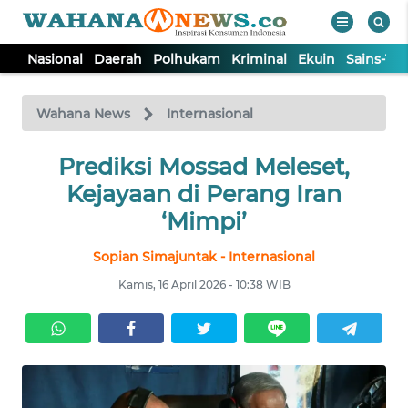
Nasional
Daerah
Polhukam
Kriminal
Ekuin
Sains-Te
WAHANA
Tutup
TV
Wahana News
Internasional
NASIONAL
Prediksi Mossad Meleset,
Kejayaan di Perang Iran
DAERAH
‘Mimpi’
Sopian Simajuntak - Internasional
POLHUKAM
Kamis, 16 April 2026 - 10:38 WIB
KRIMINAL
EKUIN