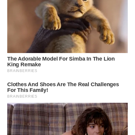
TAPANULI
TENGAH
WN DELI
SERDANG
WN
TEBING
TINGGI
WN
PAKPAK
WN
KARAWANG
WN
BEKASI