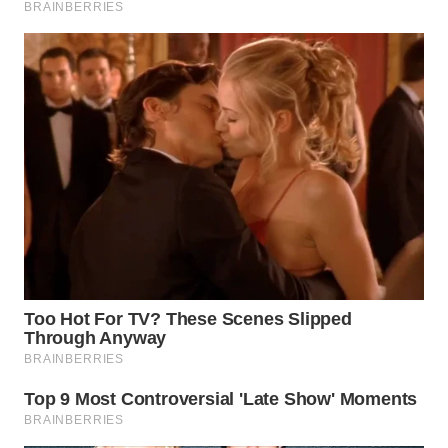
WN
INDRAMAYU
WN
KUNINGAN
WN
MAJALENGKA
WN
SUBANG
WN
SUKABUMI
WN
PURWAKARTA