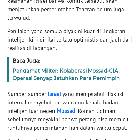
keamanan Israel bahwa konflik tersebut akan
Informasi
menjatuhkan pemerintahan Teheran belum juga
INDEKS
terwujud.
BERITA
Penilaian yang semula diyakini kuat di lingkaran
intelijen kini dinilai terlalu optimistis dan jauh dari
KONTAK
KAMI
realitas di lapangan.
Baca Juga:
INFO
IKLAN
Pengamat Militer: Kolaborasi Mossad-CIA,
Operasi Senyap Jatuhkan Para Pemimpin
TENTANG
KAMI
Sumber-sumber
Israel
yang mengetahui diskusi
internal menyebut bahwa calon kepala badan
PEDOMAN
intelijen luar negeri
Mossad
, Roman Gofman,
MEDIA
sebelumnya meyakini bahwa perang bisa memicu
SIBER
runtuhnya pemerintahan Iran dalam waktu cepat.
REDAKSI