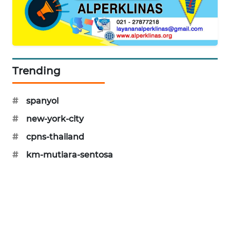
PORTAL
KONSUMEN
FORWAMKI
Trending
ALPERKLINAS
#
spanyol
FORJASIDA
#
new-york-city
TAMBANG
#
cpns-thailand
NEWS
#
km-mutiara-sentosa
SITUNGIR
NEWS
SIDIKALANG
NEWS