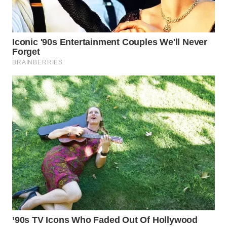
WN
SUMEDANG
WN
CIANJUR
WN
KEPULAUAN
SERIBU
WN
TANGERANG
WN
BINJAI
WN
CIREBON