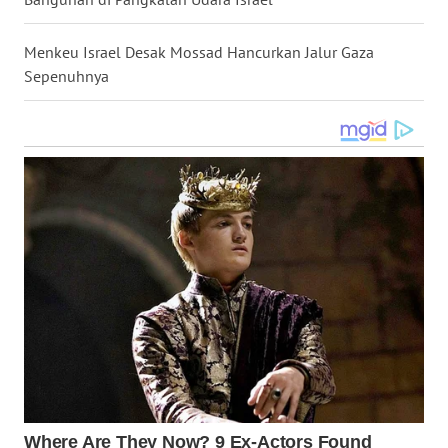
WN
KALTARA
Menkeu Israel Desak Mossad Hancurkan Jalur Gaza
Sepenuhnya
WN
KALSEL
WN
KALTIM
WN
SULSEL
WN
GORONTALO
WN
SULUT