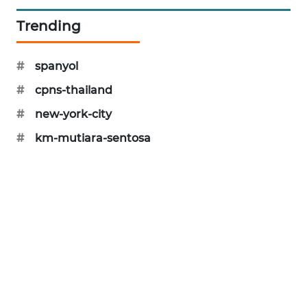
PORTAL
Trending
KONSUMEN
FORWAMKI
#
spanyol
#
cpns-thailand
ALPERKLINAS
#
new-york-city
FORJASIDA
#
km-mutiara-sentosa
TAMBANG
NEWS
SITUNGIR
NEWS
SIDIKALANG
NEWS