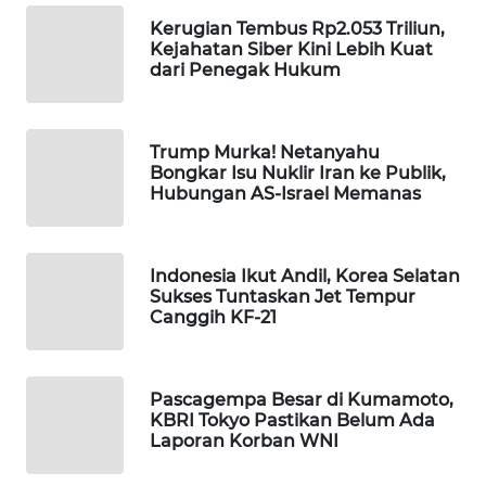
WAHANA
Kerugian Tembus Rp2.053 Triliun,
Kejahatan Siber Kini Lebih Kuat
SPORT
dari Penegak Hukum
WAHANA
UMKM
Trump Murka! Netanyahu
Bongkar Isu Nuklir Iran ke Publik,
WAHANA
Hubungan AS-Israel Memanas
SELEB
WAHANA
Indonesia Ikut Andil, Korea Selatan
PERSONA
Sukses Tuntaskan Jet Tempur
Canggih KF-21
WAHANA
OTOMOTIF
Pascagempa Besar di Kumamoto,
KBRI Tokyo Pastikan Belum Ada
WAHANA
Laporan Korban WNI
HEALTH