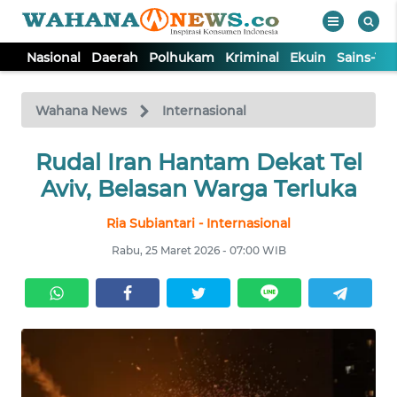
Nasional
Daerah
Polhukam
Kriminal
Ekuin
Sains-Te
WAHANA
Tutup
TV
Wahana News
Internasional
NASIONAL
Rudal Iran Hantam Dekat Tel
Aviv, Belasan Warga Terluka
DAERAH
Ria Subiantari - Internasional
Rabu, 25 Maret 2026 - 07:00 WIB
POLHUKAM
KRIMINAL
EKUIN