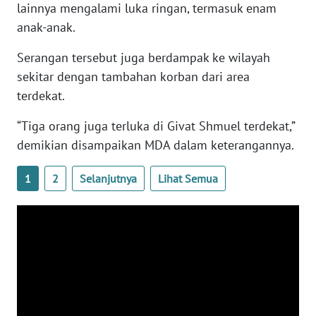
lainnya mengalami luka ringan, termasuk enam
WN
anak-anak.
BANTEN
Serangan tersebut juga berdampak ke wilayah
WN
sekitar dengan tambahan korban dari area
NTT
terdekat.
WN
“Tiga orang juga terluka di Givat Shmuel terdekat,”
KEPRI
demikian disampaikan MDA dalam keterangannya.
WN
1
2
Selanjutnya
Lihat Semua
PAPUA
WN
PAPUA
BARAT
WN
RIAU