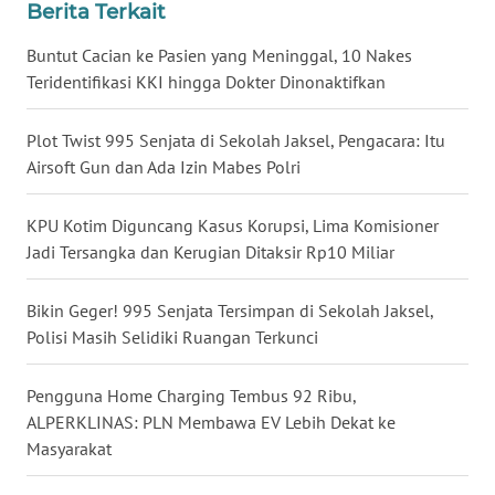
Berita Terkait
WN
Buntut Cacian ke Pasien yang Meninggal, 10 Nakes
BABEL
Teridentifikasi KKI hingga Dokter Dinonaktifkan
WN
SUMBAR
Plot Twist 995 Senjata di Sekolah Jaksel, Pengacara: Itu
Airsoft Gun dan Ada Izin Mabes Polri
WN
SUMSEL
KPU Kotim Diguncang Kasus Korupsi, Lima Komisioner
Jadi Tersangka dan Kerugian Ditaksir Rp10 Miliar
WN
BENGKULU
Bikin Geger! 995 Senjata Tersimpan di Sekolah Jaksel,
Polisi Masih Selidiki Ruangan Terkunci
WN
LAMPUNG
Pengguna Home Charging Tembus 92 Ribu,
ALPERKLINAS: PLN Membawa EV Lebih Dekat ke
WN
Masyarakat
JATENG