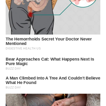
TAPANULI
TENGAH
WN DELI
SERDANG
WN
TEBING
TINGGI
WN
PAKPAK
WN
KARAWANG
WN
BEKASI