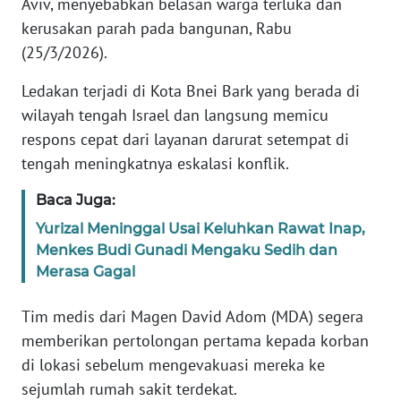
Aviv, menyebabkan belasan warga terluka dan
Informasi
kerusakan parah pada bangunan, Rabu
INDEKS
(25/3/2026).
BERITA
Ledakan terjadi di Kota Bnei Bark yang berada di
KONTAK
wilayah tengah Israel dan langsung memicu
KAMI
respons cepat dari layanan darurat setempat di
tengah meningkatnya eskalasi konflik.
INFO
IKLAN
Baca Juga:
Yurizal Meninggal Usai Keluhkan Rawat Inap,
TENTANG
Menkes Budi Gunadi Mengaku Sedih dan
KAMI
Merasa Gagal
PEDOMAN
Tim medis dari Magen David Adom (MDA) segera
MEDIA
memberikan pertolongan pertama kepada korban
SIBER
di lokasi sebelum mengevakuasi mereka ke
sejumlah rumah sakit terdekat.
REDAKSI