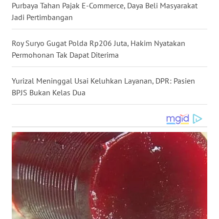
Purbaya Tahan Pajak E-Commerce, Daya Beli Masyarakat
WN
Jadi Pertimbangan
NUSANTARA
Roy Suryo Gugat Polda Rp206 Juta, Hakim Nyatakan
WN
Permohonan Tak Dapat Diterima
JOGJA
Yurizal Meninggal Usai Keluhkan Layanan, DPR: Pasien
WN
BPJS Bukan Kelas Dua
JATIM
WN
BALI
WN
KALBAR
WN
KALTENG