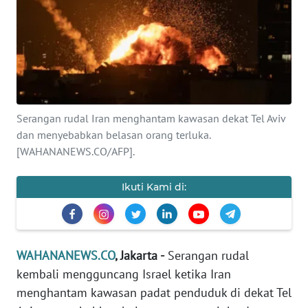
SAINS-TEKNO
KESEHATAN
INTERNASIONAL
Serangan rudal Iran menghantam kawasan dekat Tel Aviv
SERBA-SERBI
dan menyebabkan belasan orang terluka.
[WAHANANEWS.CO/AFP].
PENDIDIKAN
Ikuti Kami di:
OLAHRAGA
OPINI
WAHANANEWS.CO
, Jakarta -
Serangan rudal
kembali mengguncang Israel ketika Iran
EDITORIAL
menghantam kawasan padat penduduk di dekat Tel