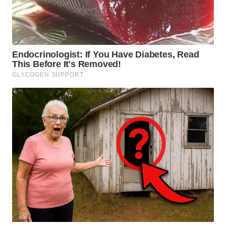
WN
KALTARA
WN
KALSEL
WN
KALTIM
WN
SULSEL
WN
GORONTALO
WN
SULUT