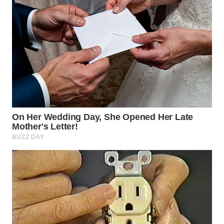
WN
BOGOR
WN
DEPOK
WN
TAPANULI
UTARA
WN
SAMOSIR
WN
PADANG
LAWAS