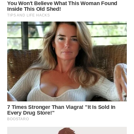
WN
MALUKU
WN
MALUT
WN
DAIRI
WN
DANAU
TOBA
WN
NIAS
WN
LANGKAT