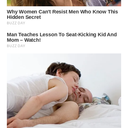
WN
INDRAMAYU
WN
KUNINGAN
WN
MAJALENGKA
WN
SUBANG
WN
SUKABUMI
WN
PURWAKARTA