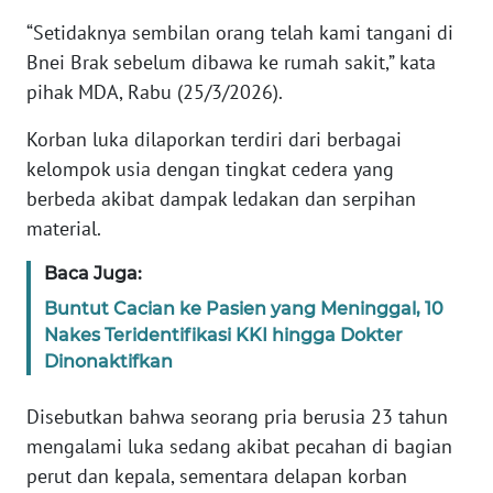
“Setidaknya sembilan orang telah kami tangani di
KARIR
Bnei Brak sebelum dibawa ke rumah sakit,” kata
pihak MDA, Rabu (25/3/2026).
DISCLAIMER
Korban luka dilaporkan terdiri dari berbagai
kelompok usia dengan tingkat cedera yang
Wahana
News
berbeda akibat dampak ledakan dan serpihan
Regional
material.
WN
Baca Juga:
SUMUT
Buntut Cacian ke Pasien yang Meninggal, 10
Nakes Teridentifikasi KKI hingga Dokter
WN
Dinonaktifkan
JAKARTA
Disebutkan bahwa seorang pria berusia 23 tahun
WN
mengalami luka sedang akibat pecahan di bagian
JABAR
perut dan kepala, sementara delapan korban