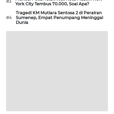
#3
York City Tembus 70.000, Soal Apa?
MAWAKA
Tragedi KM Mutiara Sentosa 2 di Perairan
ID
#4
Sumenep, Empat Penumpang Meninggal
Dunia
MARTABAT
NET
PLN
WATCH
MKLI
LPKKI
LKKI
KOPEKLIN