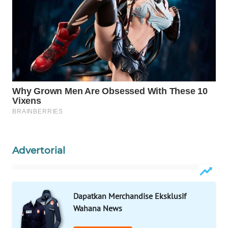
Wahana
Media
Group
WAHANA
NEWS
WAHANA
TANI
WAHANA
ADVOKAT
Advertorial
WAHANA
INFRASTRUKTUR
Dapatkan Merchandise Eksklusif
WAHANA
Wahana News
KONSUMEN