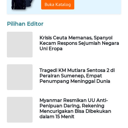
Buka Katalog
WAHANA
LISTRIK
Pilihan Editor
WAHANA
TRAVEL
Krisis Ceuta Memanas, Spanyol
Kecam Respons Sejumlah Negara
Uni Eropa
WAHANA
TV
Tragedi KM Mutiara Sentosa 2 di
WAHANANEWS
Perairan Sumenep, Empat
ID
Penumpang Meninggal Dunia
WAHANANEWS
CO ID
Myanmar Resmikan UU Anti-
Penipuan Daring, Rekening
Mencurigakan Bisa Dibekukan
WAHANANEWS
dalam 15 Menit
NET