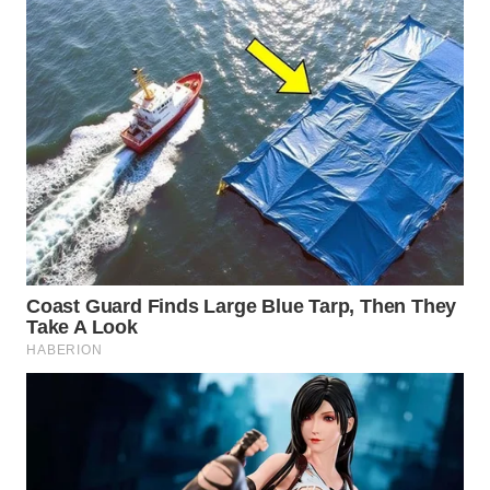
WN
NATUNA
WN
BINTAN
WN
MANDALIKA
WN
LIKUPANG
WN
LABUANBAJO
WN
BORNEO