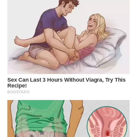
WN
TAPANULI
SELATAN
WN
TANJUNG
LESUNG
WN
KARO
WN
SIMALUNGUN
WN
LABUHANBATU
WN