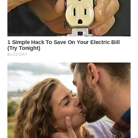
WN
SUMEDANG
WN
CIANJUR
WN
KEPULAUAN
SERIBU
WN
TANGERANG
WN
BINJAI
WN
CIREBON