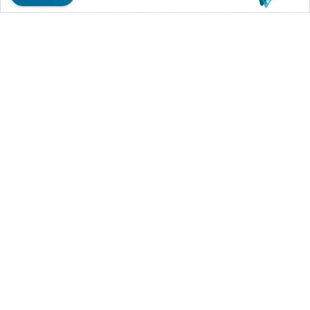
WAHANA MEDIA GROUP
|
|
|
WAHANA NEWS co
WAHANA TANI
WAHANA ADVOKAT
|
|
WAHANA INFRASTRUKTUR
WAHANA KONSUMEN
|
|
|
WAHANA LISTRIK
WAHANA TRAVEL
WAHANA TV
|
|
|
WAHANANEWS id
WAHANANEWS CO ID
WAHANANEWS NET
|
|
|
WAHANA SPORT ID
Wahana UMKM
Wahana Seleb
|
|
|
Wahana Persona
Wahana Otomotif
Wahana Health
|
Wahana Desa Wisata
Lapak Wahana