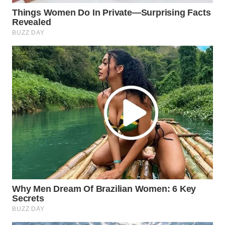
WN
PRIANGAN
TIMUR
WN
SEMARANG
WN
SOLO
WN
BOROBUDUR
WN
MADURA
WN
SURABAYA