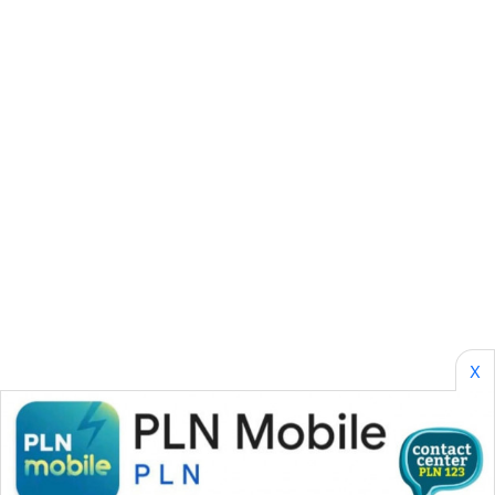
SONYA
ASA
NEWS
X