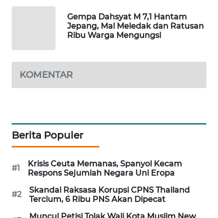
WAHANA
Gempa Dahsyat M 7,1 Hantam
DESA
Jepang, Mal Meledak dan Ratusan
WISATA
Ribu Warga Mengungsi
LAPAK
WAHANA
KOMENTAR
Wahana
Network
KONSUMEN
Berita Populer
LISTRIK
MASYARAKAT
Krisis Ceuta Memanas, Spanyol Kecam
#1
Respons Sejumlah Negara Uni Eropa
KELISTRIKAN
Skandal Raksasa Korupsi CPNS Thailand
#2
WALINKI
Tercium, 6 Ribu PNS Akan Dipecat
ID
Muncul Petisi Tolak Wali Kota Muslim New